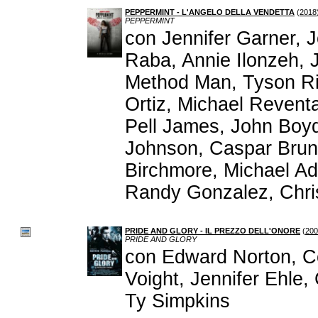
PEPPERMINT - L'ANGELO DELLA VENDETTA
(
2018
PEPPERMINT
con Jennifer Garner, J
Raba, Annie Ilonzeh, 
Method Man, Tyson Rit
Ortiz, Michael Revent
Pell James, John Boyd
Johnson, Caspar Brun,
Birchmore, Michael Adl
Randy Gonzalez, Chri
PRIDE AND GLORY - IL PREZZO DELL'ONORE
(
200
PRIDE AND GLORY
con Edward Norton, Co
Voight, Jennifer Ehle,
Ty Simpkins