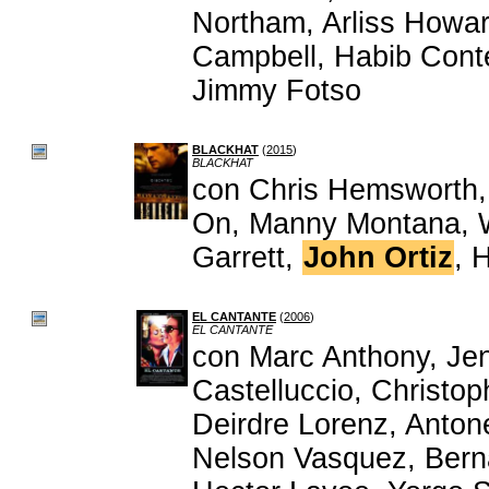
Northam, Arliss Howar
Campbell, Habib Cont
Jimmy Fotso
BLACKHAT
(
2015
)
BLACKHAT
con Chris Hemsworth,
On, Manny Montana, W
Garrett,
John Ortiz
, 
EL CANTANTE
(
2006
)
EL CANTANTE
con Marc Anthony, Je
Castelluccio, Christo
Deirdre Lorenz, Anto
Nelson Vasquez, Bern