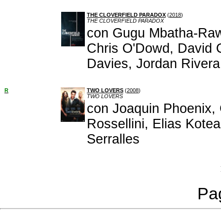
THE CLOVERFIELD PARADOX
(
2018
)
THE CLOVERFIELD PARADOX
con Gugu Mbatha-Raw, 
Chris O'Dowd, David 
Davies, Jordan Rivera
R
TWO LOVERS
(
2008
)
TWO LOVERS
con Joaquin Phoenix, 
Rossellini, Elias Kote
Serralles
Pag