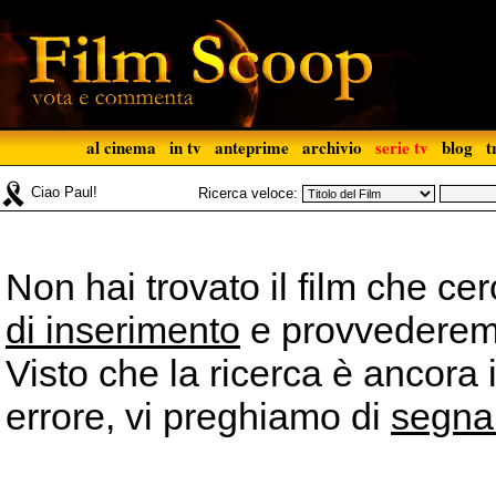
al cinema
in tv
anteprime
archivio
serie tv
blog
t
Ciao Paul!
Ricerca veloce:
Non hai trovato il film che ce
di inserimento
e provvederemo 
Visto che la ricerca è ancora 
errore, vi preghiamo di
segna