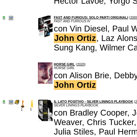
Hector Lavoe, Yorgo S
R
FAST AND FURIOUS: SOLO PARTI ORIGINALI
(
200
FAST AND FURIOUS IV
con Vin Diesel, Paul 
John Ortiz
, Laz Alon
Sung Kang, Wilmer Ca
HORSE GIRL
(
2020
)
HORSE GIRL
con Alison Brie, Debb
John Ortiz
R
IL LATO POSITIVO - SILVER LININGS PLAYBOOK
(
2
SILVER LININGS PLAYBOOK
1
1
con Bradley Cooper, J
Weaver, Chris Tucker
Julia Stiles, Paul Her