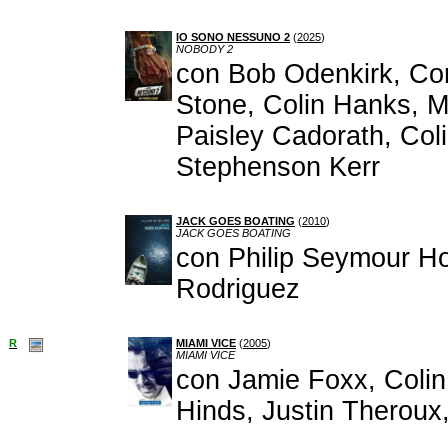
IO SONO NESSUNO 2
(
2025
)
NOBODY 2
con Bob Odenkirk, Con
Stone, Colin Hanks, M
Paisley Cadorath, Coli
Stephenson Kerr
JACK GOES BOATING
(
2010
)
JACK GOES BOATING
con Philip Seymour H
Rodriguez
R
MIAMI VICE
(
2005
)
MIAMI VICE
con Jamie Foxx, Colin 
Hinds, Justin Theroux