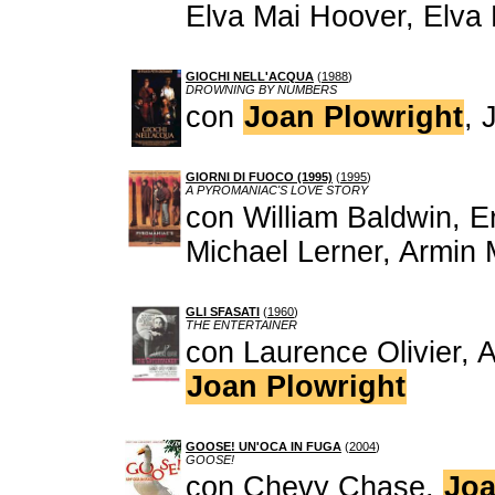
Elva Mai Hoover, Elva 
GIOCHI NELL'ACQUA
(
1988
)
DROWNING BY NUMBERS
con
Joan Plowright
, 
GIORNI DI FUOCO (1995)
(
1995
)
A PYROMANIAC'S LOVE STORY
con William Baldwin, E
Michael Lerner, Armin 
GLI SFASATI
(
1960
)
THE ENTERTAINER
con Laurence Olivier, 
Joan Plowright
GOOSE! UN'OCA IN FUGA
(
2004
)
GOOSE!
con Chevy Chase,
Joa