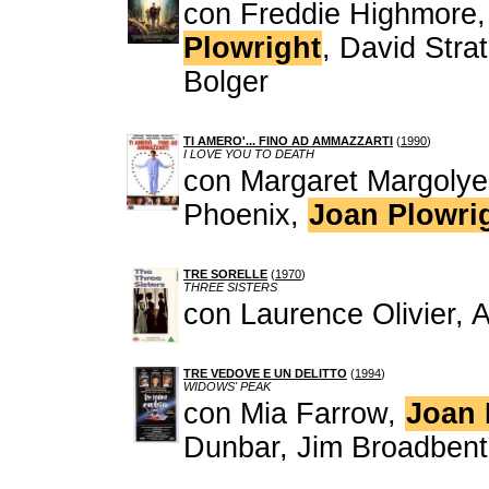
con Freddie Highmore,
Plowright
, David Stra
Bolger
TI AMERO'... FINO AD AMMAZZARTI
(
1990
)
I LOVE YOU TO DEATH
con Margaret Margolye
Phoenix,
Joan Plowri
TRE SORELLE
(
1970
)
THREE SISTERS
con Laurence Olivier, 
TRE VEDOVE E UN DELITTO
(
1994
)
WIDOWS' PEAK
con Mia Farrow,
Joan 
Dunbar, Jim Broadbent