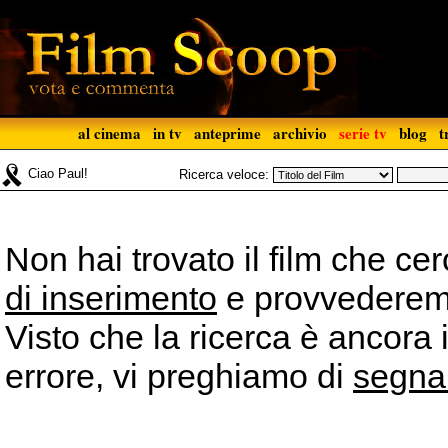
al cinema
in tv
anteprime
archivio
serie tv
blog
t
Ciao Paul!
Ricerca veloce:
Non hai trovato il film che ce
di inserimento
e provvederemo 
Visto che la ricerca è ancora 
errore, vi preghiamo di
segna