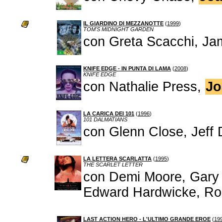
IL GIARDINO DI MEZZANOTTE
(
1999
)
TOM'S MIDNIGHT GARDEN
con Greta Scacchi, Ja
KNIFE EDGE - IN PUNTA DI LAMA
(
2008
)
KNIFE EDGE
con Nathalie Press,
Jo
LA CARICA DEI 101
(
1996
)
101 DALMATIANS
con Glenn Close, Jeff 
LA LETTERA SCARLATTA
(
1995
)
THE SCARLET LETTER
con Demi Moore, Gary O
Edward Hardwicke, Rob
LAST ACTION HERO - L'ULTIMO GRANDE EROE
(
19