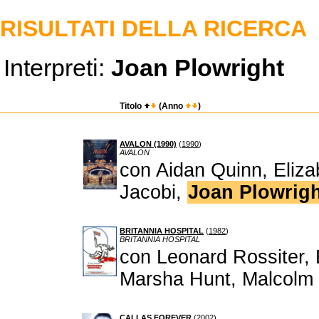
RISULTATI DELLA RICERCA
Interpreti:
Joan Plowright
Titolo
(Anno
)
AVALON (1990)
(
1990
)
AVALON
con Aidan Quinn, Eliza
Jacobi,
Joan Plowrigh
BRITANNIA HOSPITAL
(
1982
)
BRITANNIA HOSPITAL
con Leonard Rossiter, 
Marsha Hunt, Malcolm
CALLAS FOREVER
(
2002
)