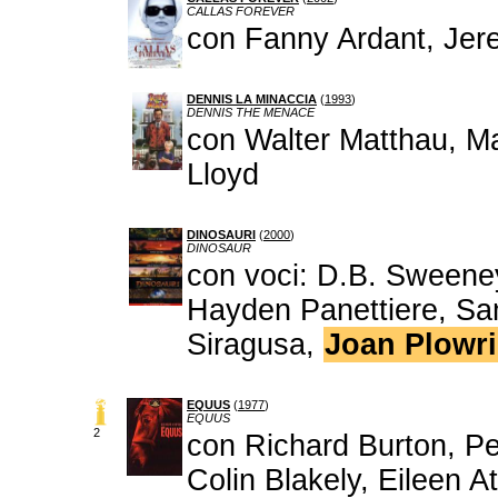
CALLAS FOREVER
con Fanny Ardant, Jer
DENNIS LA MINACCIA
(
1993
)
DENNIS THE MENACE
con Walter Matthau, 
Lloyd
DINOSAURI
(
2000
)
DINOSAUR
con voci: D.B. Sweeney
Hayden Panettiere, Sam
Siragusa,
Joan Plowri
EQUUS
(
1977
)
EQUUS
2
con Richard Burton, Pe
Colin Blakely, Eileen 