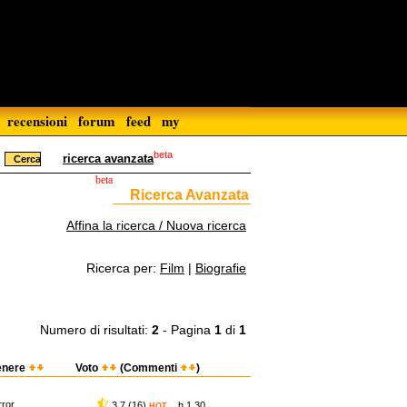
recensioni
forum
feed
my
beta
ricerca avanzata
beta
Ricerca Avanzata
Affina la ricerca / Nuova ricerca
Ricerca per:
Film
|
Biografie
Numero di risultati:
2
- Pagina
1
di
1
enere
Voto
(Commenti
)
rror
3,7 (16)
h 1.30
HOT