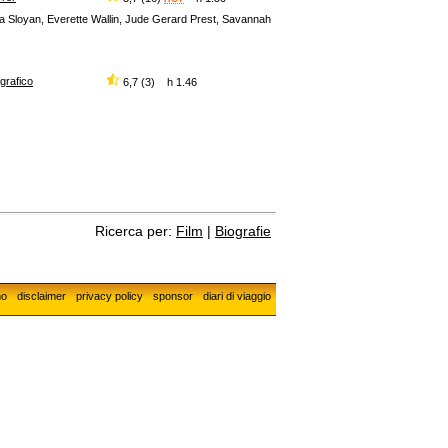
a Sloyan, Everette Wallin, Jude Gerard Prest, Savannah
ografico
6,7 (3) h 1.46
Ricerca per:
Film
|
Biografie
mo
disclaimer
privacy policy
sponsor
diari di viaggio