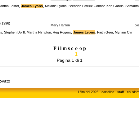
mantha Lester,
James Lyons
, Melanie Lyons, Brendan Patrick Connor, Ken Garcia, Samanth
(
1996
)
Mary Harron
bi
rris, Stephen Dorff, Martha Plimpton, Reg Rogers,
James Lyons
, Faith Geer, Myriam Cyr
F i l m s c
o
o p
1
Pagina 1 di 1
rovato
i film del 2026
cartoline
staff
chi sia