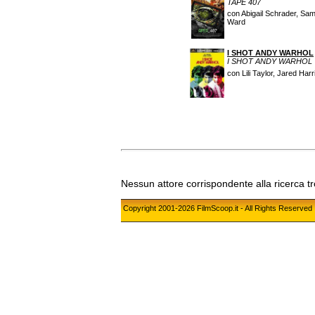
TAPE 407
con Abigail Schrader, Sa
Ward
I SHOT ANDY WARHOL
I SHOT ANDY WARHOL
con Lili Taylor, Jared Ha
Nessun attore corrispondente alla ricerca t
Copyright 2001-2026 FilmScoop.it - All Rights Reserved