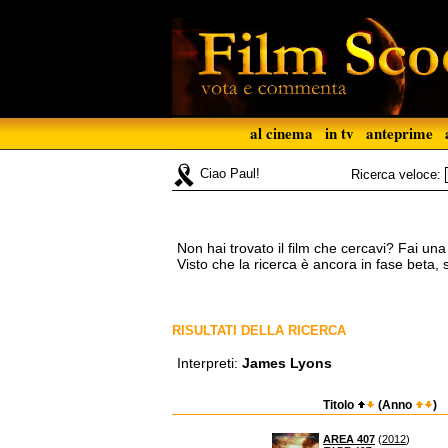
al cinema
in tv
anteprime
Ciao Paul!
Ricerca veloce:
Non hai trovato il film che cercavi? Fai un
Visto che la ricerca è ancora in fase beta,
RISULTATI DELLA RICERCA
Interpreti:
James Lyons
Titolo
(Anno
)
AREA 407
(
2012
)