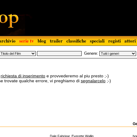
archivio
serie tv
blog
trailer
classifiche
speciali
registi
attori
Genere:
a
richiesta di inserimento
e provvederemo al piu presto ;-)
 se trovate qualche errore, vi preghiamo di
segnalarcelo
;-)
G
Dale Fabrigar
,
Everette Wallin
ho