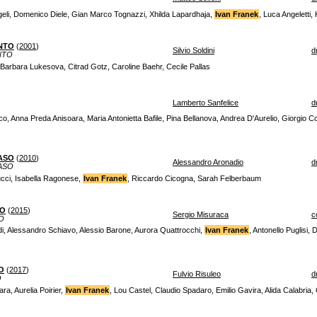
geli, Domenico Diele, Gian Marco Tognazzi, Xhilda Lapardhaja,
Ivan Franek
, Luca Angeletti
NTO
(
2001
)
Silvio Soldini
d
NTO
 Barbara Lukesova, Citrad Gotz, Caroline Baehr, Cecile Pallas
Lamberto Sanfelice
d
o, Anna Preda Anisoara, Maria Antonietta Bafile, Pina Bellanova, Andrea D'Aurelio, Giorgio Co
CASO
(
2010
)
Alessandro Aronadio
d
ASO
cci, Isabella Ragonese,
Ivan Franek
, Riccardo Cicogna, Sarah Felberbaum
RO
(
2015
)
Sergio Misuraca
c
O
i, Alessandro Schiavo, Alessio Barone, Aurora Quattrocchi,
Ivan Franek
, Antonello Puglisi,
O
(
2017
)
Fulvio Risuleo
d
O
a, Aurelia Poirier,
Ivan Franek
, Lou Castel, Claudio Spadaro, Emilio Gavira, Alida Calabria, 