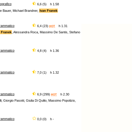
iografico
6,6 (5) h 1.58
we Bauer, Michael Brandner,
Ivan Franek
rammatico
6,4 (23)
h 1.31
HOT
n Franek
, Alessandra Roca, Massimo De Santis, Stefano
rammatico
4,8 (4) h 1.36
rammatico
7,0 (1) h 1.32
rammatico
6,9 (299)
h 2.30
HOT
i, Giorgio Pasotti, Giulia Di Quilio, Massimo Popolizio,
rammatico
0,0 (0) h -