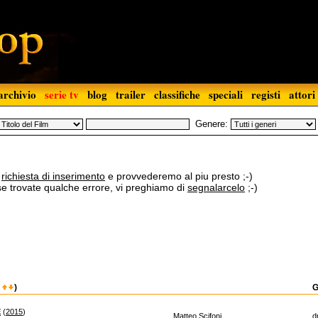
archivio
serie tv
blog
trailer
classifiche
speciali
registi
attori
Genere:
a
richiesta di inserimento
e provvederemo al piu presto ;-)
 se trovate qualche errore, vi preghiamo di
segnalarcelo
;-)
o
)
G
E
(
2015
)
Matteo Scifoni
d