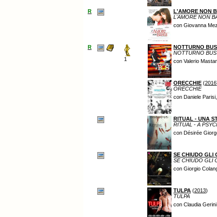
R
L'AMORE NON 
L'AMORE NON B
con Giovanna Mezz
R
NOTTURNO BUS
NOTTURNO BUS
1
con Valerio Masta
ORECCHIE
(
2016
ORECCHIE
con Daniele Parisi,
RITUAL - UNA 
RITUAL - A PS
con Désirée Giorge
SE CHIUDO GLI 
SE CHIUDO GLI 
con Giorgio Colang
TULPA
(
2013
)
TULPA
con Claudia Gerini