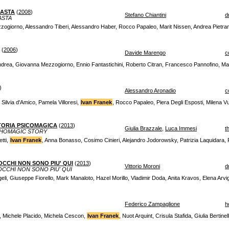
BASTA
(
2008
)
Stefano Chiantini
d
ASTA
ogiorno, Alessandro Tiberi, Alessandro Haber, Rocco Papaleo, Marit Nissen, Andrea Pietran
(
2006
)
Davide Marengo
c
ndrea, Giovanna Mezzogiorno, Ennio Fantastichini, Roberto Citran, Francesco Pannofino, Ma
)
Alessandro Aronadio
c
 Silvia d'Amico, Pamela Villoresi,
Ivan Franek
, Rocco Papaleo, Piera Degli Esposti, Milena V
STORIA PSICOMAGICA
(
2013
)
Giulia Brazzale
,
Luca Immesi
th
YCHOMAGIC STORY
tti,
Ivan Franek
, Anna Bonasso, Cosimo Cinieri, Alejandro Jodorowsky, Patrizia Laquidara,
OCCHI NON SONO PIU' QUI
(
2013
)
Vittorio Moroni
d
OCCHI NON SONO PIU' QUI
eli, Giuseppe Fiorello, Mark Manaloto, Hazel Morillo, Vladimir Doda, Anita Kravos, Elena Arvi
Federico Zampaglione
h
, Michele Placido, Michela Cescon,
Ivan Franek
, Nuot Arquint, Crisula Stafida, Giulia Bertinell