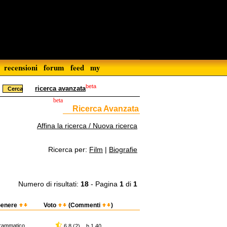
recensioni
forum
feed
my
beta
ricerca avanzata
beta
Ricerca Avanzata
Affina la ricerca / Nuova ricerca
Ricerca per:
Film
|
Biografie
Numero di risultati:
18
- Pagina
1
di
1
enere
Voto
(Commenti
)
rammatico
6,8 (2) h 1.40