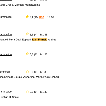
, Katia Greco, Manuela Mandracchia
rammatico
7,1 (15)
h 1.58
HOT
rammatico
5,6 (4) h 1.38
langeli, Piera Degli Esposti,
Ivan Franek
, Andrea
rammatico
5,6 (8) h 1.28
ommedia
0,0 (0) h 1.35
 Dino Spinella, Sergio Vespertino, Marta Paola Richeldi,
rammatico
0,0 (0) h 1.30
Cristian Di Sante