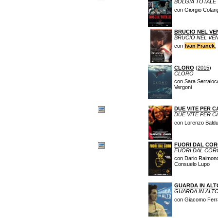
BOLGIA TOTALE
con Giorgio Colan
BRUCIO NEL VE
BRUCIO NEL VE
con
Ivan Franek
,
CLORO
(
2015
)
CLORO
con Sara Serraiocc
Vergoni
DUE VITE PER 
DUE VITE PER C
con Lorenzo Baldu
FUORI DAL CO
FUORI DAL COR
con Dario Raimond
Consuelo Lupo
GUARDA IN ALT
GUARDA IN ALT
con Giacomo Ferrar