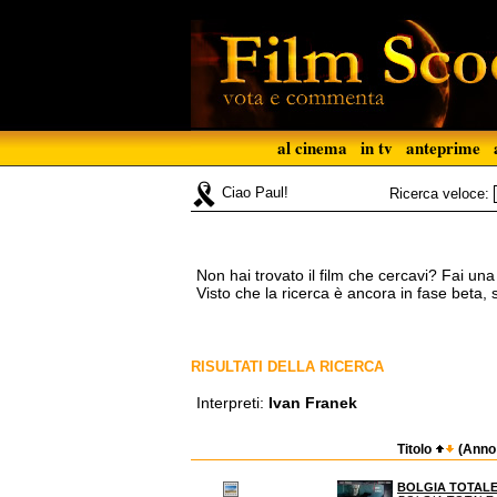
al cinema
in tv
anteprime
Ciao Paul!
Ricerca veloce:
Non hai trovato il film che cercavi? Fai un
Visto che la ricerca è ancora in fase beta,
RISULTATI DELLA RICERCA
Interpreti:
Ivan Franek
Titolo
(Ann
BOLGIA TOTAL