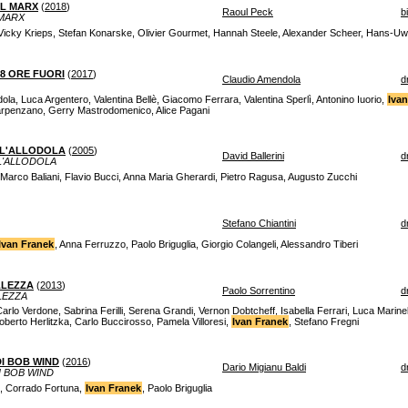
RL MARX
(
2018
)
Raoul Peck
b
 MARX
 Vicky Krieps, Stefan Konarske, Olivier Gourmet, Hannah Steele, Alexander Scheer, Hans-U
48 ORE FUORI
(
2017
)
Claudio Amendola
d
la, Luca Argentero, Valentina Bellè, Giacomo Ferrara, Valentina Sperlì, Antonino Iuorio,
Iva
arpenzano, Gerry Mastrodomenico, Alice Pagani
ELL'ALLODOLA
(
2005
)
David Ballerini
d
LL'ALLODOLA
 Marco Baliani, Flavio Bucci, Anna Maria Gherardi, Pietro Ragusa, Augusto Zucchi
Stefano Chiantini
d
Ivan Franek
, Anna Ferruzzo, Paolo Briguglia, Giorgio Colangeli, Alessandro Tiberi
LLEZZA
(
2013
)
Paolo Sorrentino
d
LEZZA
Carlo Verdone, Sabrina Ferilli, Serena Grandi, Vernon Dobtcheff, Isabella Ferrari, Luca Marinell
oberto Herlitzka, Carlo Buccirosso, Pamela Villoresi,
Ivan Franek
, Stefano Fregni
I BOB WIND
(
2016
)
Dario Migianu Baldi
d
I BOB WIND
i, Corrado Fortuna,
Ivan Franek
, Paolo Briguglia