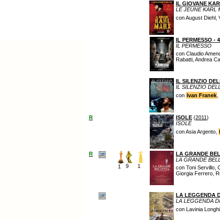
IL GIOVANE KA
LE JEUNE KARL
con August Diehl,
IL PERMESSO - 
IL PERMESSO
con Claudio Amendo
Rabatti, Andrea C
IL SILENZIO D
IL SILENZIO DE
con
Ivan Franek
,
R
ISOLE
(
2011
)
ISOLE
con Asia Argento,
R
LA GRANDE BE
LA GRANDE BEL
9
1
1
con Toni Servillo, 
Giorgia Ferrero, R
LA LEGGENDA D
LA LEGGENDA D
con Lavinia Longh