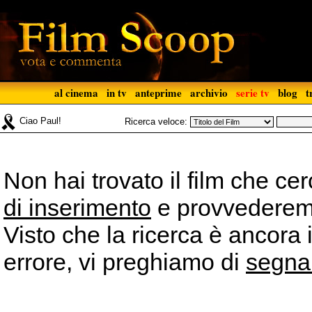
al cinema
in tv
anteprime
archivio
serie tv
blog
t
Ciao Paul!
Ricerca veloce:
Non hai trovato il film che ce
di inserimento
e provvederemo 
Visto che la ricerca è ancora 
errore, vi preghiamo di
segna