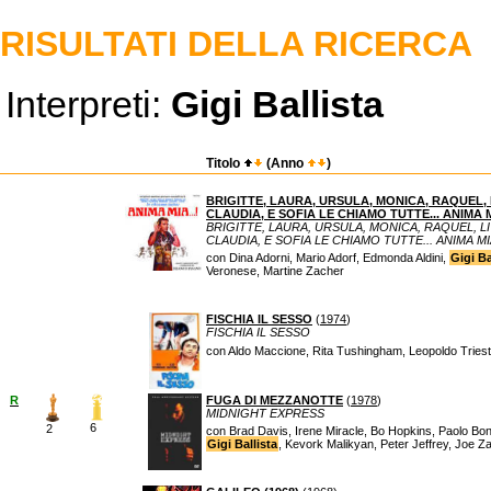
RISULTATI DELLA RICERCA
Interpreti:
Gigi Ballista
Titolo
(Anno
)
BRIGITTE, LAURA, URSULA, MONICA, RAQUEL, 
CLAUDIA, E SOFIA LE CHIAMO TUTTE... ANIMA 
BRIGITTE, LAURA, URSULA, MONICA, RAQUEL, L
CLAUDIA, E SOFIA LE CHIAMO TUTTE... ANIMA M
con Dina Adorni, Mario Adorf, Edmonda Aldini,
Gigi Ba
Veronese, Martine Zacher
FISCHIA IL SESSO
(
1974
)
FISCHIA IL SESSO
con Aldo Maccione, Rita Tushingham, Leopoldo Trieste
R
FUGA DI MEZZANOTTE
(
1978
)
MIDNIGHT EXPRESS
6
2
con Brad Davis, Irene Miracle, Bo Hopkins, Paolo Bon
Gigi Ballista
, Kevork Malikyan, Peter Jeffrey, Joe 