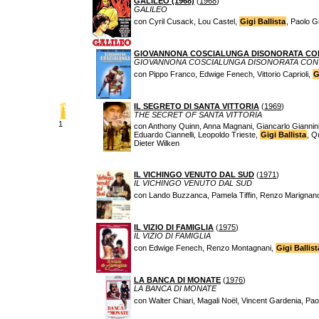
GALILEO (1968)
(
1968
)
GALILEO
con Cyril Cusack, Lou Castel,
Gigi Ballista
, Paolo Gr
GIOVANNONA COSCIALUNGA DISONORATA CO
GIOVANNONA COSCIALUNGA DISONORATA CO
con Pippo Franco, Edwige Fenech, Vittorio Caprioli,
G
IL SEGRETO DI SANTA VITTORIA
(
1969
)
THE SECRET OF SANTA VITTORIA
1
con Anthony Quinn, Anna Magnani, Giancarlo Giannini, 
Eduardo Ciannelli, Leopoldo Trieste,
Gigi Ballista
, Q
Dieter Wilken
IL VICHINGO VENUTO DAL SUD
(
1971
)
IL VICHINGO VENUTO DAL SUD
con Lando Buzzanca, Pamela Tiffin, Renzo Marignan
IL VIZIO DI FAMIGLIA
(
1975
)
IL VIZIO DI FAMIGLIA
con Edwige Fenech, Renzo Montagnani,
Gigi Ballist
LA BANCA DI MONATE
(
1976
)
LA BANCA DI MONATE
con Walter Chiari, Magali Noël, Vincent Gardenia, Pao