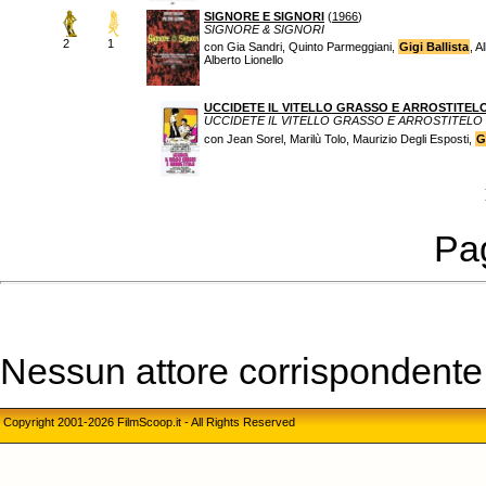
SIGNORE E SIGNORI
(
1966
)
SIGNORE & SIGNORI
2
1
con Gia Sandri, Quinto Parmeggiani,
Gigi Ballista
, A
Alberto Lionello
UCCIDETE IL VITELLO GRASSO E ARROSTITEL
UCCIDETE IL VITELLO GRASSO E ARROSTITELO
con Jean Sorel, Marilù Tolo, Maurizio Degli Esposti,
G
Pag
Nessun attore corrispondente a
Copyright 2001-2026 FilmScoop.it - All Rights Reserved