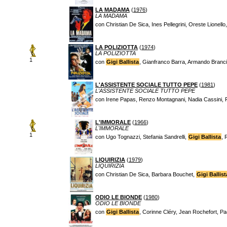
LA MADAMA
(
1976
)
LA MADAMA
con Christian De Sica, Ines Pellegrini, Oreste Lionello
LA POLIZIOTTA
(
1974
)
LA POLIZIOTTA
1
con
Gigi Ballista
, Gianfranco Barra, Armando Brancia
L'ASSISTENTE SOCIALE TUTTO PEPE
(
1981
)
L'ASSISTENTE SOCIALE TUTTO PEPE
con Irene Papas, Renzo Montagnani, Nadia Cassini, F
L'IMMORALE
(
1966
)
L'IMMORALE
1
con Ugo Tognazzi, Stefania Sandrelli,
Gigi Ballista
, 
LIQUIRIZIA
(
1979
)
LIQUIRIZIA
con Christian De Sica, Barbara Bouchet,
Gigi Ballist
ODIO LE BIONDE
(
1980
)
ODIO LE BIONDE
con
Gigi Ballista
, Corinne Cléry, Jean Rochefort, P