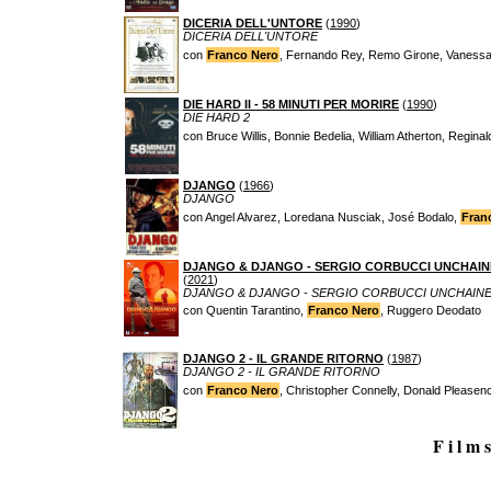
DICERIA DELL'UNTORE
(
1990
)
DICERIA DELL'UNTORE
con
Franco Nero
, Fernando Rey, Remo Girone, Vanessa
DIE HARD II - 58 MINUTI PER MORIRE
(
1990
)
DIE HARD 2
con Bruce Willis, Bonnie Bedelia, William Atherton, Regin
DJANGO
(
1966
)
DJANGO
con Angel Alvarez, Loredana Nusciak, José Bodalo,
Fran
DJANGO & DJANGO - SERGIO CORBUCCI UNCHAI
(
2021
)
DJANGO & DJANGO - SERGIO CORBUCCI UNCHAIN
con Quentin Tarantino,
Franco Nero
, Ruggero Deodato
DJANGO 2 - IL GRANDE RITORNO
(
1987
)
DJANGO 2 - IL GRANDE RITORNO
con
Franco Nero
, Christopher Connelly, Donald Pleasenc
F i l m s