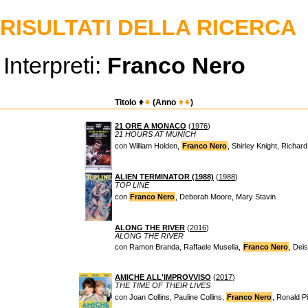
RISULTATI DELLA RICERCA
Interpreti:
Franco Nero
Titolo
(Anno
)
21 ORE A MONACO
(
1976
)
21 HOURS AT MUNICH
con William Holden,
Franco Nero
, Shirley Knight, Richa
ALIEN TERMINATOR (1988)
(
1988
)
TOP LINE
con
Franco Nero
, Deborah Moore, Mary Stavin
ALONG THE RIVER
(
2016
)
ALONG THE RIVER
con Ramon Branda, Raffaele Musella,
Franco Nero
, Dei
AMICHE ALL'IMPROVVISO
(
2017
)
THE TIME OF THEIR LIVES
con Joan Collins, Pauline Collins,
Franco Nero
, Ronald P