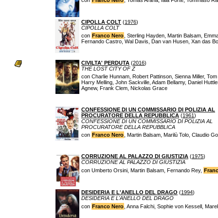
con
Franco Nero
, Tomas Arana, Iaia Forte, Tommaso Ra
CIPOLLA COLT
(
1976
)
CIPOLLA COLT
con
Franco Nero
, Sterling Hayden, Martin Balsam, Emm
Fernando Castro, Wal Davis, Dan van Husen, Xan das Bo
CIVILTA' PERDUTA
(
2016
)
THE LOST CITY OF Z
con Charlie Hunnam, Robert Pattinson, Sienna Miller, To
Harry Melling, John Sackville, Adam Bellamy, Daniel Hutt
Agnew, Frank Clem, Nickolas Grace
CONFESSIONE DI UN COMMISSARIO DI POLIZIA AL
PROCURATORE DELLA REPUBBLICA
(
1961
)
CONFESSIONE DI UN COMMISSARIO DI POLIZIA AL
PROCURATORE DELLA REPUBBLICA
con
Franco Nero
, Martin Balsam, Marilù Tolo, Claudio G
CORRUZIONE AL PALAZZO DI GIUSTIZIA
(
1975
)
CORRUZIONE AL PALAZZO DI GIUSTIZIA
con Umberto Orsini, Martin Balsam, Fernando Rey,
Fran
DESIDERIA E L'ANELLO DEL DRAGO
(
1994
)
DESIDERIA E L'ANELLO DEL DRAGO
con
Franco Nero
, Anna Falchi, Sophie von Kessell, Mare