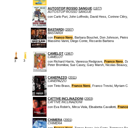
AUTOSTOP ROSSO SANGUE
(
1977
)
AUTOSTOP ROSSO SANGUE
con Carlo Puri, John Loffredo, David Hess, Corinne Cléry
BASTARDI
(
2007
)
BASTARDI
con
Franco Nero
, Barbara Bouchet, Don Johnson, Pietro
Massimo Vanni, Diego Conte, Riccardo Barbera
CAMELOT
(
1967
)
CAMELOT
3
3
con Richard Harris, Vanessa Redgrave,
Franco Nero
, D
Peter Bromilow, Sue Casey, Gary Marsh, Nicolas Beauvy, 
CANEPAZZO
(
2011
)
CANEPAZZO
con Tinto Brass,
Franco Nero
, Franco Trevisi, Myriam 
CATTIVE INCLINAZIONI
(
2003
)
CATTIVE INCLINAZIONI
con Eva Robin's, Mirca Viola, Elisabetta Cavallotti,
Franco
CHIMERA
(
2001
)
CHIMERA