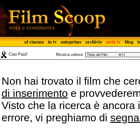
al cinema
in tv
anteprime
archivio
serie tv
blog
t
Ciao Paul!
Ricerca veloce:
Non hai trovato il film che ce
di inserimento
e provvederemo 
Visto che la ricerca è ancora 
errore, vi preghiamo di
segna