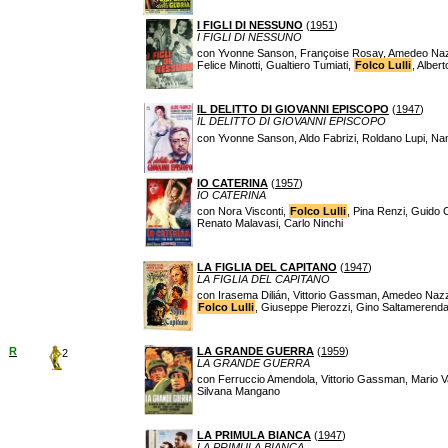
I FIGLI DI NESSUNO
(
1951
)
I FIGLI DI NESSUNO
con Yvonne Sanson, Françoise Rosay, Amedeo Nazzari, 
Felice Minotti, Gualtiero Tumiati,
Folco Lulli
, Alber
IL DELITTO DI GIOVANNI EPISCOPO
(
1947
)
IL DELITTO DI GIOVANNI EPISCOPO
con Yvonne Sanson, Aldo Fabrizi, Roldano Lupi, Nan
IO CATERINA
(
1957
)
IO CATERINA
con Nora Visconti,
Folco Lulli
, Pina Renzi, Guido C
Renato Malavasi, Carlo Ninchi
LA FIGLIA DEL CAPITANO
(
1947
)
LA FIGLIA DEL CAPITANO
con Irasema Dilián, Vittorio Gassman, Amedeo Nazzar
Folco Lulli
, Giuseppe Pierozzi, Gino Saltamerenda,
R
LA GRANDE GUERRA
(
1959
)
2
LA GRANDE GUERRA
con Ferruccio Amendola, Vittorio Gassman, Mario Va
Silvana Mangano
LA PRIMULA BIANCA
(
1947
)
LA PRIMULA BIANCA