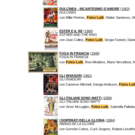
DULCINEA - INCANTESIMO D'AMORE
(
1963
)
DULCINEA
con Millie Perkins,
Folco Lulli
, Walter Santesso, Vi
ESTER E IL RE
(
1960
)
ESTHER AND THE KING
con Joan Collins,
Folco Lulli
, Sergio Fantoni, Dan
FUGA IN FRANCIA
(
1948
)
FUGA IN FRANCIA
con
Folco Lulli
, Rosi Mirafiore, Mario Vercellone, M
GLI INVASORI
(
1961
)
GLI INVASORI
con Cameron Mitchell, Giorgio Ardisson,
Folco Lull
GLI ITALIANI SONO MATTI
(
1958
)
GLI ITALIANI SONO MATTI
con Victor McLaglen,
Folco Lulli
, Gabriella Pallot
I DISPERATI DELLA GLORIA
(
1964
)
PARIAS DE LA GLOIRE
con Germán Cobos, Curd Jürgens, Roland Lesaffr