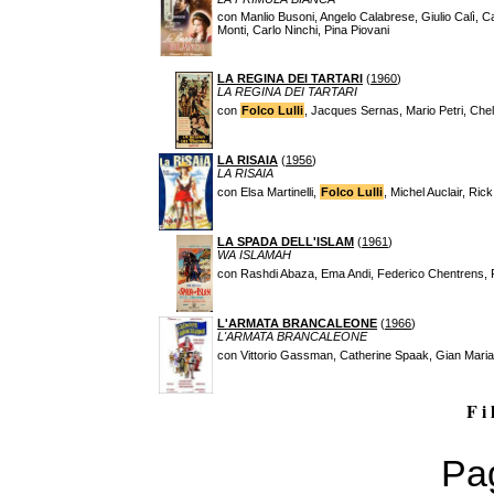
con Manlio Busoni, Angelo Calabrese, Giulio Calì, C
Monti, Carlo Ninchi, Pina Piovani
LA REGINA DEI TARTARI
(
1960
)
LA REGINA DEI TARTARI
con
Folco Lulli
, Jacques Sernas, Mario Petri, Che
LA RISAIA
(
1956
)
LA RISAIA
con Elsa Martinelli,
Folco Lulli
, Michel Auclair, Rick
LA SPADA DELL'ISLAM
(
1961
)
WA ISLAMAH
con Rashdi Abaza, Ema Andi, Federico Chentrens, Fra
L'ARMATA BRANCALEONE
(
1966
)
L'ARMATA BRANCALEONE
con Vittorio Gassman, Catherine Spaak, Gian Maria
F i 
Pag