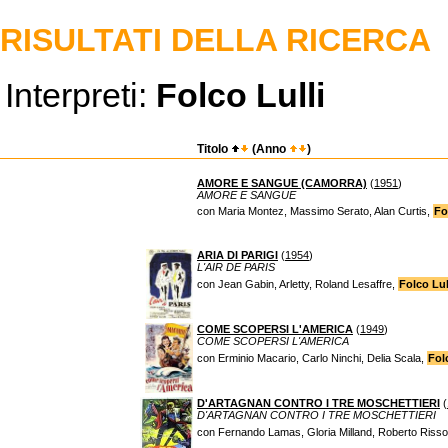
RISULTATI DELLA RICERCA
Interpreti:
Folco Lulli
Titolo
(Anno
)
AMORE E SANGUE (CAMORRA)
(
1951
)
AMORE E SANGUE
con Maria Montez, Massimo Serato, Alan Curtis,
Fo
ARIA DI PARIGI
(
1954
)
L'AIR DE PARIS
con Jean Gabin, Arletty, Roland Lesaffre,
Folco Lul
COME SCOPERSI L'AMERICA
(
1949
)
COME SCOPERSI L'AMERICA
con Erminio Macario, Carlo Ninchi, Delia Scala,
Fol
D'ARTAGNAN CONTRO I TRE MOSCHETTIERI
(
D'ARTAGNAN CONTRO I TRE MOSCHETTIERI
con Fernando Lamas, Gloria Milland, Roberto Risso