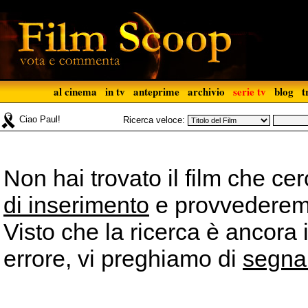
al cinema
in tv
anteprime
archivio
serie tv
blog
t
Ciao Paul!
Ricerca veloce:
Non hai trovato il film che ce
di inserimento
e provvederemo 
Visto che la ricerca è ancora 
errore, vi preghiamo di
segna