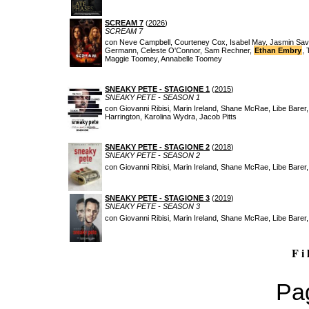
SCREAM 7
(
2026
)
SCREAM 7
con Neve Campbell, Courteney Cox, Isabel May, Jasmin Sa
Germann, Celeste O'Connor, Sam Rechner,
Ethan Embry
, 
Maggie Toomey, Annabelle Toomey
SNEAKY PETE - STAGIONE 1
(
2015
)
SNEAKY PETE - SEASON 1
con Giovanni Ribisi, Marin Ireland, Shane McRae, Libe Barer
Harrington, Karolina Wydra, Jacob Pitts
SNEAKY PETE - STAGIONE 2
(
2018
)
SNEAKY PETE - SEASON 2
con Giovanni Ribisi, Marin Ireland, Shane McRae, Libe Barer
SNEAKY PETE - STAGIONE 3
(
2019
)
SNEAKY PETE - SEASON 3
con Giovanni Ribisi, Marin Ireland, Shane McRae, Libe Barer
F i 
Pag