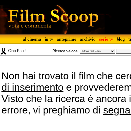
al cinema
in tv
anteprime
archivio
serie tv
blog
t
Ciao Paul!
Ricerca veloce:
Non hai trovato il film che ce
di inserimento
e provvederemo 
Visto che la ricerca è ancora 
errore, vi preghiamo di
segna