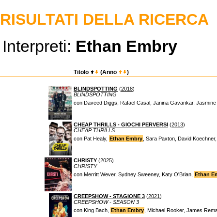
RISULTATI DELLA RICERCA
Interpreti:
Ethan Embry
Titolo
(Anno
)
BLINDSPOTTING
(
2018
)
BLINDSPOTTING
con Daveed Diggs, Rafael Casal, Janina Gavankar, Jasmin
CHEAP THRILLS - GIOCHI PERVERSI
(
2013
)
CHEAP THRILLS
con Pat Healy,
Ethan Embry
, Sara Paxton, David Koechner, 
CHRISTY
(
2025
)
CHRISTY
con Merritt Wever, Sydney Sweeney, Katy O'Brian,
Ethan E
CREEPSHOW - STAGIONE 3
(
2021
)
CREEPSHOW - SEASON 3
con King Bach,
Ethan Embry
, Michael Rooker, James Rema