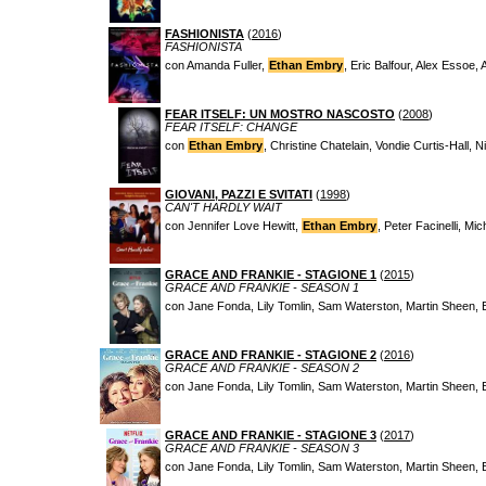
FASHIONISTA
(
2016
)
FASHIONISTA
con Amanda Fuller,
Ethan Embry
, Eric Balfour, Alex Essoe,
FEAR ITSELF: UN MOSTRO NASCOSTO
(
2008
)
FEAR ITSELF: CHANGE
con
Ethan Embry
, Christine Chatelain, Vondie Curtis-Hall, Ni
GIOVANI, PAZZI E SVITATI
(
1998
)
CAN'T HARDLY WAIT
con Jennifer Love Hewitt,
Ethan Embry
, Peter Facinelli, Mi
GRACE AND FRANKIE - STAGIONE 1
(
2015
)
GRACE AND FRANKIE - SEASON 1
con Jane Fonda, Lily Tomlin, Sam Waterston, Martin Sheen,
GRACE AND FRANKIE - STAGIONE 2
(
2016
)
GRACE AND FRANKIE - SEASON 2
con Jane Fonda, Lily Tomlin, Sam Waterston, Martin Sheen,
GRACE AND FRANKIE - STAGIONE 3
(
2017
)
GRACE AND FRANKIE - SEASON 3
con Jane Fonda, Lily Tomlin, Sam Waterston, Martin Sheen,