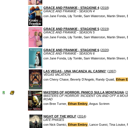
GRACE AND FRANKIE - STAGIONE 4
(
2018
)
GRACE AND FRANKIE - SEASON 4
con Jane Fonda, Lily Tomlin, Sam Waterston, Martin Sheen,
GRACE AND FRANKIE - STAGIONE 5
(
2019
)
GRACE AND FRANKIE - SEASON 5
con Jane Fonda, Lily Tomlin, Sam Waterston, Martin Sheen,
GRACE AND FRANKIE - STAGIONE 6
(
2020
)
GRACE AND FRANKIE - SEASON 6
con Jane Fonda, Lily Tomlin, Sam Waterston, Martin Sheen,
LAS VEGAS - UNA VACANZA AL CASINO'
(
1997
)
VEGAS VACATION
con Chevy Chase, Beverly D'Angelo, Randy Quaid,
Ethan 
R
MASTERS OF HORROR: PANICO SULLA MONTAGNA
(
2
MASTERS OF HORROR: INCIDENT ON AND OFF A MOU
ROAD
con Bree Turner,
Ethan Embry
, Angus Scrimm
NIGHT OF THE WOLF
(
2014
)
LATE PHASES
con Nick Damici,
Ethan Embry
, Lance Guest, Tina Louise,