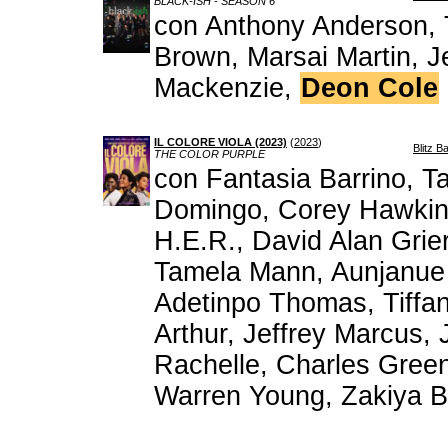
BLACK-ISH - SEASON 6
con Anthony Anderson, T
Brown, Marsai Martin, J
Mackenzie,
Deon Cole
IL COLORE VIOLA (2023)
(
2023
)
Blitz B
THE COLOR PURPLE
con Fantasia Barrino, T
Domingo, Corey Hawkins,
H.E.R., David Alan Grie
Tamela Mann, Aunjanue El
Adetinpo Thomas, Tiffan
Arthur, Jeffrey Marcus,
Rachelle, Charles Gree
Warren Young, Zakiya 