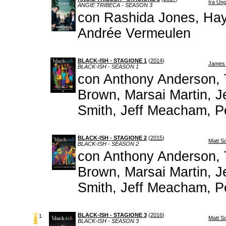
Ira Ung
ANGIE TRIBECA - SEASON 3
con Rashida Jones, Hay
Andrée Vermeulen
BLACK-ISH - STAGIONE 1
(
2014
)
James G
BLACK-ISH - SEASON 1
con Anthony Anderson, T
Brown, Marsai Martin, J
Smith, Jeff Meacham, P
BLACK-ISH - STAGIONE 2
(
2015
)
Matt S
BLACK-ISH - SEASON 2
con Anthony Anderson, T
Brown, Marsai Martin, J
Smith, Jeff Meacham, P
BLACK-ISH - STAGIONE 3
(
2016
)
1
Matt S
BLACK-ISH - SEASON 3