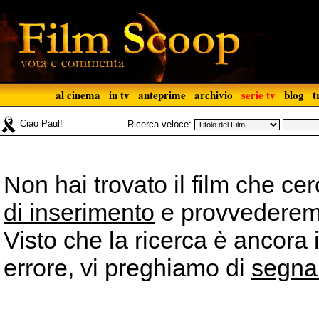
al cinema
in tv
anteprime
archivio
serie tv
blog
t
Ciao Paul!
Ricerca veloce:
Non hai trovato il film che ce
di inserimento
e provvederemo 
Visto che la ricerca è ancora 
errore, vi preghiamo di
segna