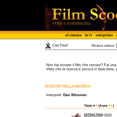
al cinema
in tv
anteprime
Ciao Paul!
Ricerca veloce:
Non hai trovato il film che cercavi? Fai un
Visto che la ricerca è ancora in fase beta,
RISULTATI DELLA RICERCA
Interpreti:
Dan Bilzerian
Titolo
(Anno
)
EXTRACTION
(
2015
)