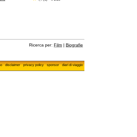
Ricerca per:
Film
|
Biografie
mo
disclaimer
privacy policy
sponsor
diari di viaggio