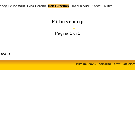
eney, Bruce Willis, Gina Carano,
Dan Bilzerian
, Joshua Mikel, Steve Coulter
F i l m s c
o
o p
1
Pagina 1 di 1
rovato
i film del 2026
cartoline
staff
chi sia