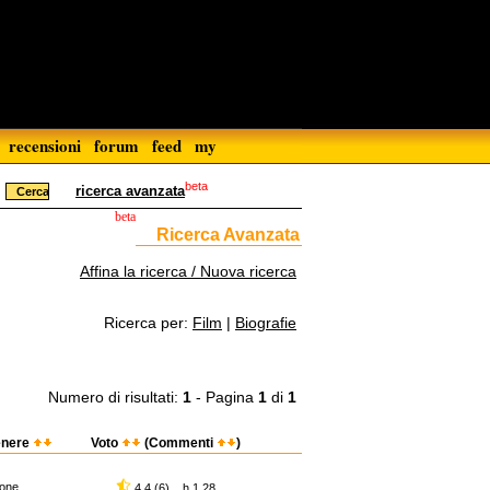
recensioni
forum
feed
my
beta
ricerca avanzata
beta
Ricerca Avanzata
Affina la ricerca / Nuova ricerca
Ricerca per:
Film
|
Biografie
Numero di risultati:
1
- Pagina
1
di
1
nere
Voto
(Commenti
)
ione
4,4 (6) h 1.28