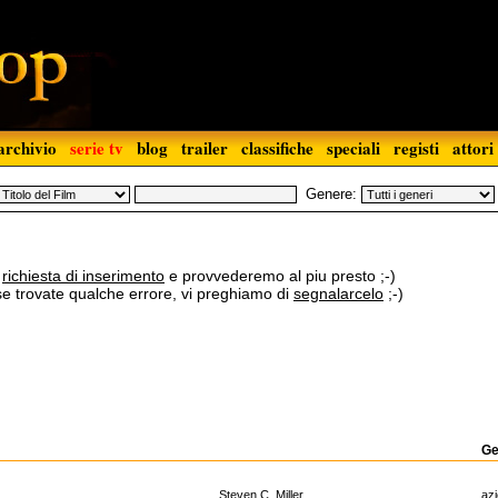
archivio
serie tv
blog
trailer
classifiche
speciali
registi
attori
Genere:
a
richiesta di inserimento
e provvederemo al piu presto ;-)
 se trovate qualche errore, vi preghiamo di
segnalarcelo
;-)
Ge
Steven C. Miller
az