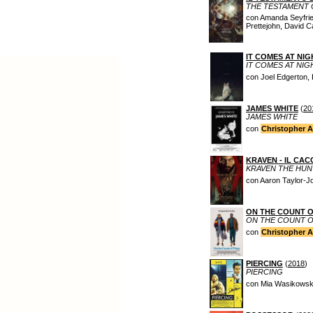
THE TESTAMENT 
con Amanda Seyfrie
Prettejohn, David C
IT COMES AT NIG
IT COMES AT NIG
con Joel Edgerton,
JAMES WHITE
(
20
JAMES WHITE
con
Christopher 
KRAVEN - IL CA
KRAVEN THE HU
con Aaron Taylor-J
ON THE COUNT O
ON THE COUNT O
con
Christopher 
PIERCING
(
2018
)
PIERCING
con Mia Wasikowska