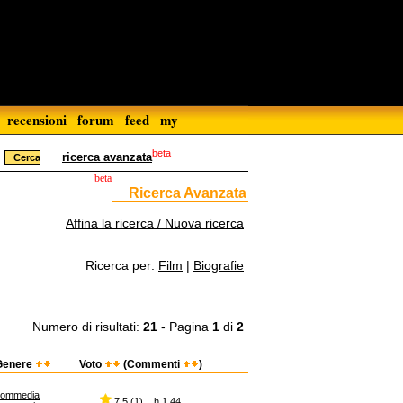
recensioni
forum
feed
my
beta
ricerca avanzata
beta
Ricerca Avanzata
Affina la ricerca / Nuova ricerca
Ricerca per:
Film
|
Biografie
Numero di risultati:
21
- Pagina
1
di
2
Genere
Voto
(Commenti
)
commedia
7,5 (1) h 1.44