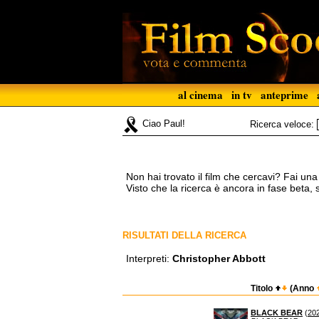
al cinema
in tv
anteprime
Ciao Paul!
Ricerca veloce:
Non hai trovato il film che cercavi? Fai un
Visto che la ricerca è ancora in fase beta,
RISULTATI DELLA RICERCA
Interpreti:
Christopher Abbott
Titolo
(Anno
BLACK BEAR
(
20