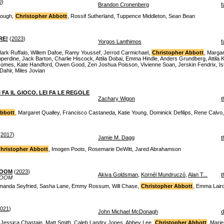
0
)
Brandon Cronenberg
f
rough,
Christopher Abbott
, Rossif Sutherland, Tuppence Middleton, Sean Bean
RE!
(
2023
)
Yorgos Lanthimos
f
rk Ruffalo, Willem Dafoe, Ramy Youssef, Jerrod Carmichael,
Christopher Abbott
, Marga
pperdine, Jack Barton, Charlie Hiscock, Attila Dobai, Emma Hindle, Anders Grundberg, Atti
omes, Kate Handford, Owen Good, Zen Joshua Poisson, Vivienne Soan, Jerskin Fendrix, I
ahir, Miles Jovian
 FA IL GIOCO. LEI FA LE REGOLE
Zachary Wigon
t
Abbott
, Margaret Qualley, Francisco Castaneda, Katie Young, Dominick Defilips, Rene Calvo, D
(
2017
)
Jamie M. Dagg
t
hristopher Abbott
, Imogen Poots, Rosemarie DeWitt, Jared Abrahamson
ROOM
(
2023
)
Akiva Goldsman
,
Kornél Mundruczó
,
Alan T...
t
ROOM
Amanda Seyfried, Sasha Lane, Emmy Rossum, Will Chase,
Christopher Abbott
, Emma Lair
021
)
John Michael McDonagh
d
 Jessica Chastain, Matt Smith, Caleb Landry Jones, Abbey Lee,
Christopher Abbott
, Mari