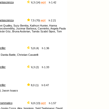
antascienza
6,3 (14)
h 1.42
HOT
antascienza
7,5 (70)
h 2.21
HOT
ret Qualley, Suzy Bemba, Kathryn Hunter, Hanna
la Kecskeméthy, Jucimar Barbosa, Carminho, Angela Paula
stván Göz, Bruna Asdorian, Tamás Szabó Sipos, Tom
hriller
5,8 (4) h 1.36
anita Battle, Christian Casatelli
hriller
6,3 (2) h 1.33
hriller
8,0 (1) h 0.47
d, Jason Isaacs
rammatico
6,8 (13)
h 1.57
HOT
e-Josée Croze, Alex Jennings, Saïd Taghmaoui, David