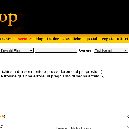
archivio
serie tv
blog
trailer
classifiche
speciali
registi
attori
Genere:
a
richiesta di inserimento
e provvederemo al piu presto ;-)
 se trovate qualche errore, vi preghiamo di
segnalarcelo
;-)
)
20
)
Lawrence Michael Levine