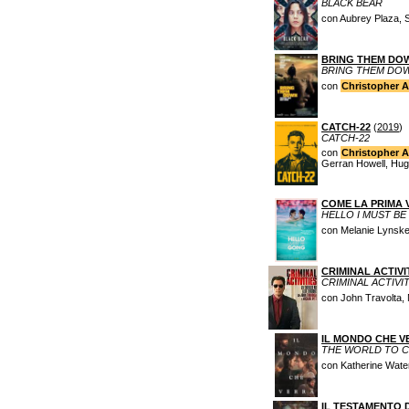
BLACK BEAR
con Aubrey Plaza,
BRING THEM DO
BRING THEM DO
con
Christopher 
CATCH-22
(
2019
)
CATCH-22
con
Christopher 
Gerran Howell, Hug
COME LA PRIMA 
HELLO I MUST BE
con Melanie Lynskey
CRIMINAL ACTIVI
CRIMINAL ACTIVIT
con John Travolta, 
IL MONDO CHE V
THE WORLD TO 
con Katherine Wate
IL TESTAMENTO D