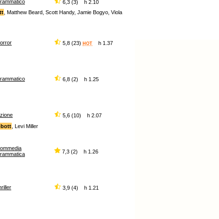
rammatico
6,3 (3) h 2.10
tt
, Matthew Beard, Scott Handy, Jamie Bogyo, Viola
orror
5,8 (23)
h 1.37
HOT
rammatico
6,8 (2) h 1.25
zione
5,6 (10) h 2.07
bbott
, Levi Miller
commedia
7,3 (2) h 1.26
rammatica
hriller
3,9 (4) h 1.21