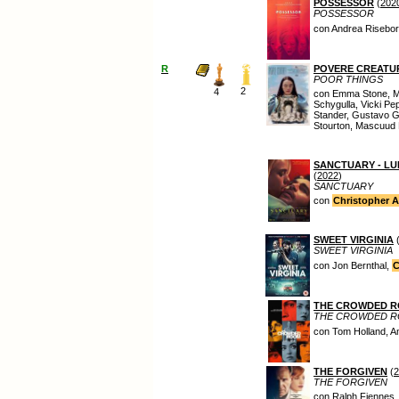
POSSESSOR
(
202
POSSESSOR
con Andrea Risebo
R
POVERE CREATU
POOR THINGS
2
4
con Emma Stone, Ma
Schygulla, Vicki Pe
Stander, Gustavo G
Stourton, Mascuud D
SANCTUARY - LUI
(
2022
)
SANCTUARY
con
Christopher 
SWEET VIRGINIA
SWEET VIRGINIA
con Jon Bernthal,
C
THE CROWDED 
THE CROWDED 
con Tom Holland, 
THE FORGIVEN
(
2
THE FORGIVEN
con Ralph Fiennes,