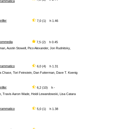
rammatica
hriller
7,0 (1) h 1.46
commedia
7,5 (2) h 0.45
man, Austin Stowell, Pico Alexander, Jon Rudnitsky,
rammatico
6,0 (4) h 1.31
a Chase, Tori Feinstein, Dan Futterman, Dave T. Koenig
hriller
6,2 (10) h -
n, Travis Aaron Wade, Heidi Lewandowski, Lisa Catara
rammatico
5,0 (1) h 1.38