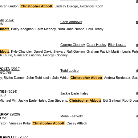
d
 Sarah Gadon,
Christopher Abbott
, Lindsay Burdge, Alexander Koch
WN
(
2024
)
Chris Andrews
t
WN
Abbott
, Barry Keoghan, Colm Meaney, Nora-Jane Noone, Paul Ready
George Clooney
,
Grant Heslov
,
Ellen Kura...
Abbott
, Kyle Chandler, Daniel David Stewart, Rafi Gavron, Graham Patrick Martin, Lewis Pull
h Laurie, Giancarlo Giannini, George Clooney
VOLTA
(
2012
)
Todd Louiso
d
 GOING
, Blythe Danner, John Rubinstein, Julie White,
Christopher Abbott
, Andrea Bordeaux, Sar
TIES
(
2014
)
Jackie Earle Haley
t
IES
Michael Pitt, Jackie Earle Haley, Dan Stevens,
Christopher Abbott
, Edi Gathegi, Rob Brow
ERRA'
(
2020
)
Mona Fastvold
d
COME
rston, Vanessa Kirby,
Christopher Abbott
, Casey Affleck
I ANN LEE
(
2025
)