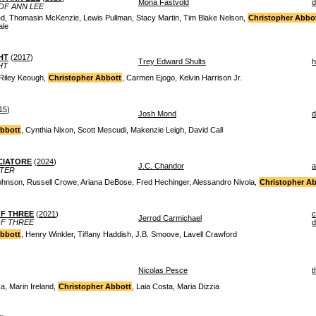
Mona Fastvold
d
OF ANN LEE
d, Thomasin McKenzie, Lewis Pullman, Stacy Martin, Tim Blake Nelson,
Christopher Abbo
ale
HT
(
2017
)
Trey Edward Shults
h
HT
 Riley Keough,
Christopher Abbott
, Carmen Ejogo, Kelvin Harrison Jr.
15
)
Josh Mond
d
Abbott
, Cynthia Nixon, Scott Mescudi, Makenzie Leigh, David Call
CCIATORE
(
2024
)
J.C. Chandor
a
NTER
ohnson, Russell Crowe, Ariana DeBose, Fred Hechinger, Alessandro Nivola,
Christopher A
F THREE
(
2021
)
Jerrod Carmichael
F THREE
d
Abbott
, Henry Winkler, Tiffany Haddish, J.B. Smoove, Lavell Crawford
Nicolas Pesce
t
, Marin Ireland,
Christopher Abbott
, Laia Costa, Maria Dizzia