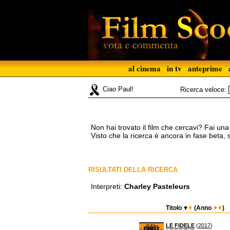
al cinema
in tv
anteprime
Ciao Paul!
Ricerca veloce:
Non hai trovato il film che cercavi? Fai un
Visto che la ricerca è ancora in fase beta,
RISULTATI DELLA RICERCA
Interpreti:
Charley Pasteleurs
Titolo
(Anno
)
LE FIDELE
(
2017
)