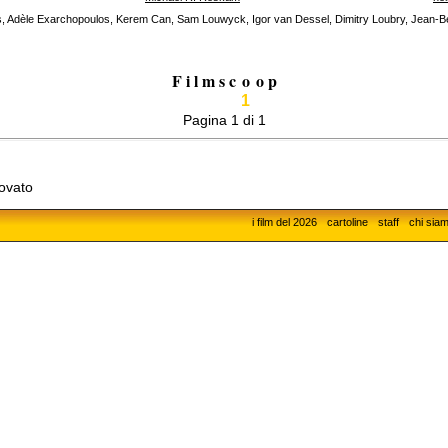
, Adèle Exarchopoulos, Kerem Can, Sam Louwyck, Igor van Dessel, Dimitry Loubry, Jean-B
F i l m s c
o
o p
1
Pagina 1 di 1
rovato
i film del 2026
cartoline
staff
chi sia