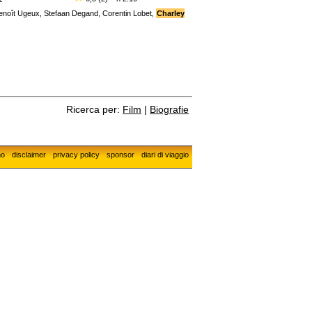
enoît Ugeux, Stefaan Degand, Corentin Lobet,
Charley
Ricerca per:
Film
|
Biografie
mo
disclaimer
privacy policy
sponsor
diari di viaggio