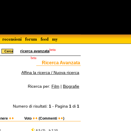
recensioni
forum
feed
my
beta
ricerca avanzata
beta
Ricerca Avanzata
Affina la ricerca / Nuova ricerca
Ricerca per:
Film
|
Biografie
Numero di risultati:
1
- Pagina
1
di
1
nere
Voto
(Commenti
)
r
6,5 (2) h 2.10