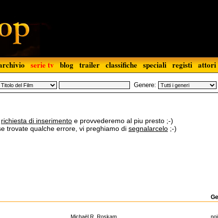
archivio
serie tv
blog
trailer
classifiche
speciali
registi
attori
Genere:
a
richiesta di inserimento
e provvederemo al piu presto ;-)
 se trovate qualche errore, vi preghiamo di
segnalarcelo
;-)
Ge
Michaël R. Roskam
noi