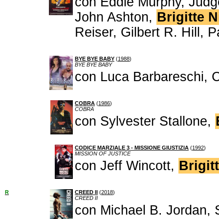
con Eddie Murphy, Judg
John Ashton,
Brigitte N
Reiser, Gilbert R. Hill, P
BYE BYE BABY
(
1988
)
BYE BYE BABY
con Luca Barbareschi, C
COBRA
(
1986
)
COBRA
con Sylvester Stallone,
CODICE MARZIALE 3 - MISSIONE GIUSTIZIA
(
1992
)
MISSION OF JUSTICE
con Jeff Wincott,
Brigit
R
CREED II
(
2018
)
CREED II
con Michael B. Jordan,