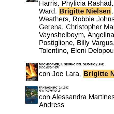
Harris, Phylicia Rashād
Ward,
Brigitte Nielsen
Weathers, Robbie Johns,
Gerena, Christopher Ma
Vaynshelboym, Angelina 
Postiglione, Billy Vargu
Tolentino, Eleni Delopo
DOOMSDAYER, IL GIORNO DEL GIUDIZIO
(
1999
)
DOOMSDAYER
con Joe Lara,
Brigitte 
FANTAGHIRO' 2
(
1992
)
FANTAGHIRO' 2
con Alessandra Martines
Andress