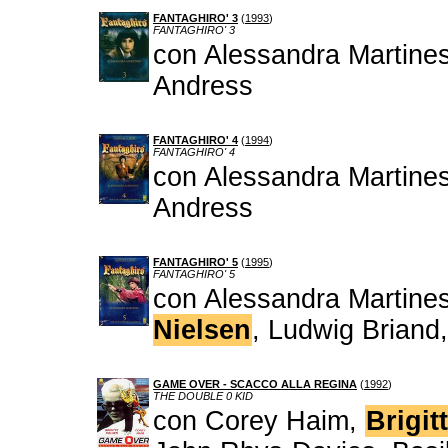
FANTAGHIRO' 3
(
1993
)
FANTAGHIRO' 3
con Alessandra Martines
Andress
FANTAGHIRO' 4
(
1994
)
FANTAGHIRO' 4
con Alessandra Martines
Andress
FANTAGHIRO' 5
(
1995
)
FANTAGHIRO' 5
con Alessandra Martine
Nielsen
, Ludwig Briand
GAME OVER - SCACCO ALLA REGINA
(
1992
)
THE DOUBLE 0 KID
con Corey Haim,
Brigit