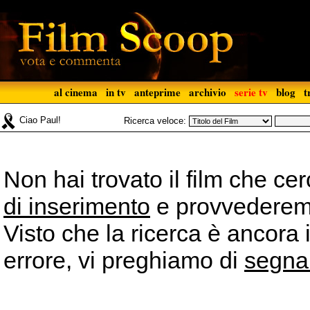
al cinema
in tv
anteprime
archivio
serie tv
blog
t
Ciao Paul!
Ricerca veloce:
Non hai trovato il film che ce
di inserimento
e provvederemo 
Visto che la ricerca è ancora 
errore, vi preghiamo di
segna