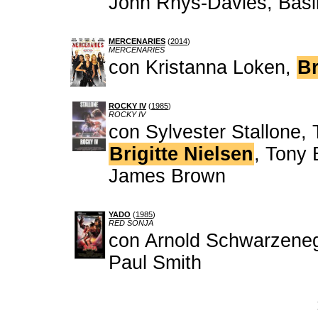
John Rhys-Davies, Basi
MERCENARIES
(
2014
)
MERCENARIES
con Kristanna Loken,
Br
ROCKY IV
(
1985
)
ROCKY IV
con Sylvester Stallone, 
Brigitte Nielsen
, Tony 
James Brown
YADO
(
1985
)
RED SONJA
con Arnold Schwarzene
Paul Smith