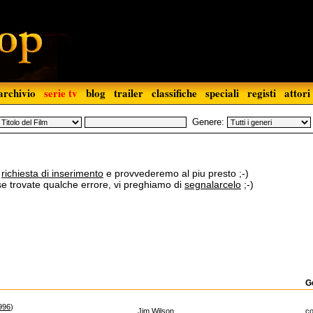
archivio
serie tv
blog
trailer
classifiche
speciali
registi
attori
Genere:
a
richiesta di inserimento
e provvederemo al piu presto ;-)
 se trovate qualche errore, vi preghiamo di
segnalarcelo
;-)
G
996
)
Jim Wilson
c