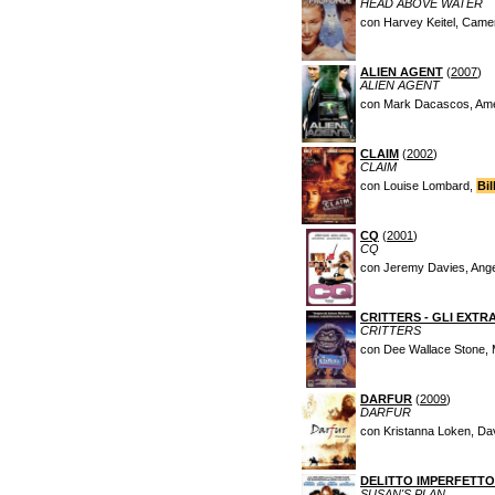
HEAD ABOVE WATER
con Harvey Keitel, Camer
ALIEN AGENT
(
2007
)
ALIEN AGENT
con Mark Dacascos, Ame
CLAIM
(
2002
)
CLAIM
con Louise Lombard,
Bil
CQ
(
2001
)
CQ
con Jeremy Davies, Ange
CRITTERS - GLI EXTR
CRITTERS
con Dee Wallace Stone, 
DARFUR
(
2009
)
DARFUR
con Kristanna Loken, Da
DELITTO IMPERFETTO
SUSAN'S PLAN