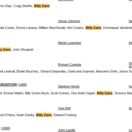
on Diaz, Craig Sheffer,
Billy Zane
Jesse Johnson
fa
lia Cooke, Emma Lahana, William MacDonald, Kim Coates,
Billy Zane
, Dominiquie Vandenb
Martin Lagestee
thr
ly Zane
, John Shrapnel
c
Roman Coppola
d
la Lindvall, Élodie Bouchez, Gérard Depardieu, Giancarlo Giannini, Massimo Ghini, Jason
ARODITORI
(
1986
)
Stephen Herek
ho
M. Emmet Walsh, Billy Green Bush, Scott Grimes, Don Keith Opper,
Billy Zane
, Terence Ma
Uwe Boll
d
vid O'Hara, Noah Danby,
Billy Zane
, Edward Furlong
(
1998
)
John Landis
c