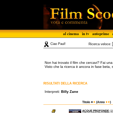
al cinema
in tv
anteprime
Ciao Paul!
Ricerca veloce:
Non hai trovato il film che cercavi? Fai un
Visto che la ricerca è ancora in fase beta,
RISULTATI DELLA RICERCA
Interpreti:
Billy Zane
Titolo
(Anno
)
ACQUE PROFONDE
(
1