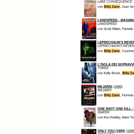
LAKE CONSEQUENCE
con
Billy Zane
, Joan S
LANDSPEED - MASSIM
LANDSPEED
con Scott Wiper, Pamela
LEPRECHAUN'S REVE
LEPRECHAUN'S REVE
con
Billy Zane
, Courtn
L'ISOLA DEI SOPRAVV
THREE
con Kelly Brook,
Billy Z
MILIARDI
(
1990
)
MILIARDI
con
Billy Zane
, Florinda
ONE SHOT ONE KILL 
SNIPER
con Ken Radley, Aden Yo
ONLY YOU (1994)
(
199