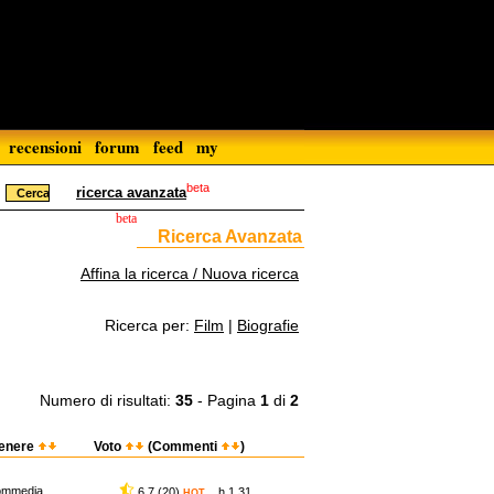
recensioni
forum
feed
my
beta
ricerca avanzata
beta
Ricerca Avanzata
Affina la ricerca / Nuova ricerca
Ricerca per:
Film
|
Biografie
Numero di risultati:
35
- Pagina
1
di
2
enere
Voto
(Commenti
)
ommedia
6,7 (20)
h 1.31
HOT