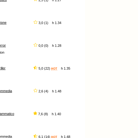
2,5 (1) h 1.27
ione
3,0 (1) h 1.34
rror
0,0 (0) h 1.28
ton
iller
5,0 (22)
h 1.35
HOT
ommedia
2,6 (4) h 1.48
rammatico
7,6 (8) h 1.40
ommedia
6,1 (14)
h 1.48
HOT