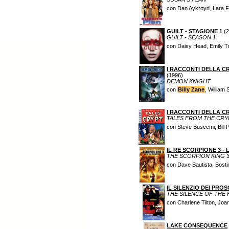
con Dan Aykroyd, Lara F
GUILT - STAGIONE 1
(
2
GUILT - SEASON 1
con Daisy Head, Emily T
I RACCONTI DELLA CR
(
1996
)
DEMON KNIGHT
con
Billy Zane
, William 
I RACCONTI DELLA CR
TALES FROM THE CRYP
con Steve Buscemi, Bill 
IL RE SCORPIONE 3 -
THE SCORPION KING 
con Dave Bautista, Bosti
IL SILENZIO DEI PROS
THE SILENCE OF THE
con Charlene Tilton, Joa
LAKE CONSEQUENCE