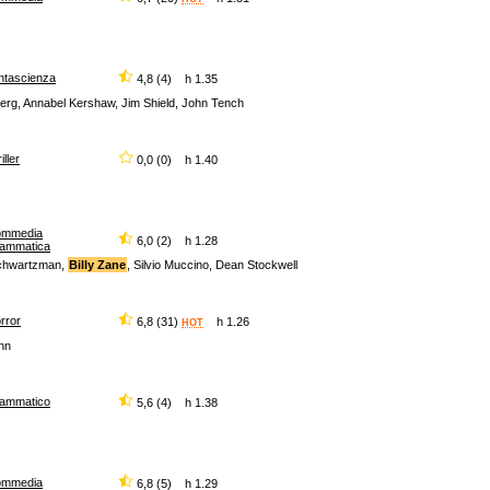
ntascienza
4,8 (4) h 1.35
erg, Annabel Kershaw, Jim Shield, John Tench
iller
0,0 (0) h 1.40
ommedia
6,0 (2) h 1.28
rammatica
 Schwartzman,
Billy Zane
, Silvio Muccino, Dean Stockwell
rror
6,8 (31)
h 1.26
HOT
nn
rammatico
5,6 (4) h 1.38
ommedia
6,8 (5) h 1.29