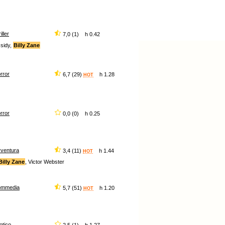
iller
7,0 (1) h 0.42
ssidy,
Billy Zane
rror
6,7 (29)
h 1.28
HOT
rror
0,0 (0) h 0.25
ventura
3,4 (11)
h 1.44
HOT
Billy Zane
, Victor Webster
ommedia
5,7 (51)
h 1.20
HOT
otico