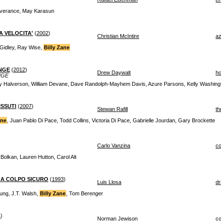
everance, May Karasun
A VELOCITA'
(
2002
)
Christian McIntire
az
 Gidley, Ray Wise,
Billy Zane
NGE
(
2012
)
Drew Daywalt
ho
NGE
ey Halverson, William Devane, Dave Randolph-Mayhem Davis, Azure Parsons, Kelly Washing
ISSUTI
(
2007
)
Stewan Rafill
thr
ane
, Juan Pablo Di Pace, Todd Collins, Victoria Di Pace, Gabrielle Jourdan, Gary Brockette
Carlo Vanzina
c
 Bolkan, Lauren Hutton, Carol Alt
- A COLPO SICURO
(
1993
)
Luis Llosa
d
ung, J.T. Walsh,
Billy Zane
, Tom Berenger
4
)
Norman Jewison
c