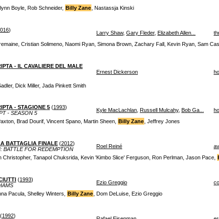
lynn Boyle, Rob Schneider,
Billy Zane
, Nastassja Kinski
016
)
Larry Shaw
,
Gary Fleder
,
Elizabeth Allen...
thr
remaine, Cristian Solimeno, Naomi Ryan, Simona Brown, Zachary Fall, Kevin Ryan, Sam Ca
IPTA - IL CAVALIERE DEL MALE
Ernest Dickerson
ho
Sadler, Dick Miller, Jada Pinkett Smith
IPTA - STAGIONE 5
(
1993
)
Kyle MacLachlan
,
Russell Mulcahy
,
Bob Ga...
ho
T - SEASON 5
Paxton, Brad Dourif, Vincent Spano, Martin Sheen,
Billy Zane
, Jeffrey Jones
 LA BATTAGLIA FINALE
(
2012
)
Roel Reiné
av
3: BATTLE FOR REDEMPTION
n Christopher, Tanapol Chuksrida, Kevin 'Kimbo Slice' Ferguson, Ron Perlman, Jason Pace,
CIUTTI
(
1993
)
Ezio Greggio
c
 HAMS
nna Pacula, Shelley Winters,
Billy Zane
, Dom DeLuise, Ezio Greggio
(
1992
)
Rafael Eisenman
er