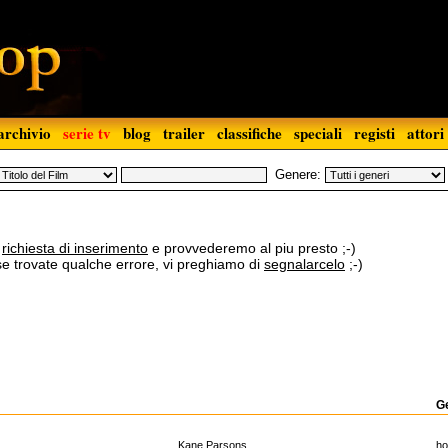
archivio
serie tv
blog
trailer
classifiche
speciali
registi
attori
Genere:
a
richiesta di inserimento
e provvederemo al piu presto ;-)
 se trovate qualche errore, vi preghiamo di
segnalarcelo
;-)
G
Kane Parsons
ho