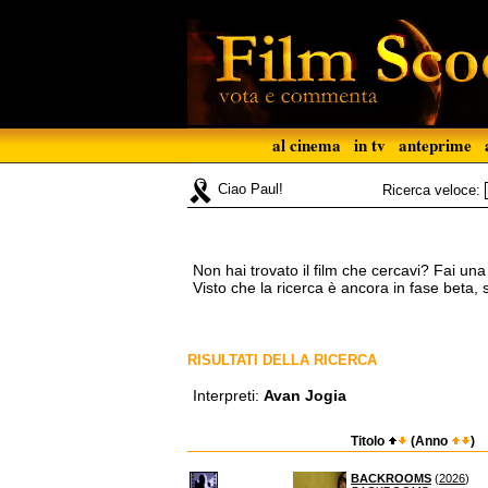
al cinema
in tv
anteprime
Ciao Paul!
Ricerca veloce:
Non hai trovato il film che cercavi? Fai un
Visto che la ricerca è ancora in fase beta,
RISULTATI DELLA RICERCA
Interpreti:
Avan Jogia
Titolo
(Anno
)
BACKROOMS
(
2026
)