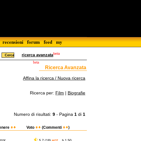
recensioni
forum
feed
my
beta
ricerca avanzata
beta
Ricerca Avanzata
Affina la ricerca / Nuova ricerca
Ricerca per:
Film
|
Biografie
Numero di risultati:
9
- Pagina
1
di
1
enere
Voto
(Commenti
)
rror
5,7 (18)
h 1.50
HOT