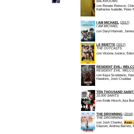
BACKROOMS
con Renate Reinsve, Chiwe
Katharine Isabelle, Pete
I AM MICHAEL
(
2017
)
I AM MICHAEL
con Daryl Hannah, James
LE REIETTE
(
2017
)
THE OUTCASTS
con Victoria Justice, Ede
RESIDENT EVIL: WEL
RESIDENT EVIL: WELC
con Kaya Scodelario, Ha
Hawkins, Josh Cruddas
TEN THOUSAND SAINT
10,000 SAINTS
con Emile Hirsch, Asa Butt
THE DROWNING
(
2016
)
THE DROWNING
con Josh Charles,
Avan 
Glasser, Andrea Barnes, 