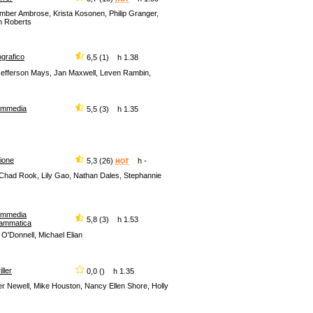
mber Ambrose, Krista Kosonen, Philip Granger,
n Roberts
ografico
6,5 (1) h 1.38
 Jefferson Mays, Jan Maxwell, Leven Rambin,
ommedia
5,5 (3) h 1.35
ione
5,3 (26)
h -
HOT
Chad Rook, Lily Gao, Nathan Dales, Stephannie
ommedia
5,8 (3) h 1.53
ammatica
f O'Donnell, Michael Elian
iller
0,0 () h 1.35
per Newell, Mike Houston, Nancy Ellen Shore, Holly