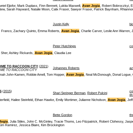
tel Ejiofor, Mark Duplass, Finn Bennett, Lukita Maxwell,
Avan Jogia
, Robert Bobroczkyi, E
r New, Sarah Hayward, Natalie Moon, Calix Fraser, Sawyer Fraser, Patrick Baynham, Rhianno
Justin Kelly
bi
 Franco, Zachary Quinto, Emma Roberts,
Avan Jogia
, Charlie Carver, Leslie Ann Warren,
Peter Hutchings
c
n Sher, Ashley Rickards,
Avan Jogia
, Claudia Lee
COME TO RACCOON CITY
(
2021
)
Johannes Roberts
az
OME TO RACCOON CITY
nnah John-Kamen, Robbie Amell, Tom Hopper,
Avan Jogia
, Neal McDonough, Donal Logue, 
S
(
2015
)
c
Shari Springer Berman
,
Robert Pulcini
dr
erfield, Hailee Steinfeld, Ethan Hawke, Emily Mortimer, Julianne Nicholson,
Avan Jogia
, Jef
Bette Gordon
thr
Jogia
, Julia Stiles, John C. McGinley, Tracie Thoms, Leo Fitzpatrick, Robert Clohessy, Jas
Kim Ramirez, Jessica Blaire, Kim Brockington