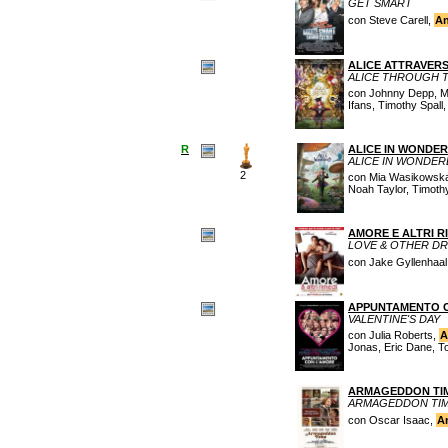
GET SMART
con Steve Carell,
An
ALICE ATTRAVER
ALICE THROUGH 
con Johnny Depp, 
Ifans, Timothy Spall
R
ALICE IN WONDE
ALICE IN WONDE
2
con Mia Wasikowska
Noah Taylor, Timoth
AMORE E ALTRI R
LOVE & OTHER D
con Jake Gyllenhaal
APPUNTAMENTO 
VALENTINE'S DAY
con Julia Roberts,
A
Jonas, Eric Dane, T
ARMAGEDDON TIME
ARMAGEDDON TI
con Oscar Isaac,
A