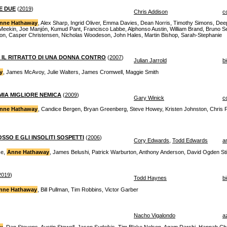
E DUE
(
2019
)
Chris Addison
c
nne Hathaway
, Alex Sharp, Ingrid Oliver, Emma Davies, Dean Norris, Timothy Simons, De
Meekin, Joe Manjón, Kumud Pant, Francisco Labbe, Alphonso Austin, William Brand, Bruno 
on, Casper Christensen, Nicholas Woodeson, John Hales, Martin Bishop, Sarah-Stephanie
 IL RITRATTO DI UNA DONNA CONTRO
(
2007
)
Julian Jarrold
b
y
, James McAvoy, Julie Walters, James Cromwell, Maggie Smith
 MIA MIGLIORE NEMICA
(
2009
)
Gary Winick
c
nne Hathaway
, Candice Bergen, Bryan Greenberg, Steve Howey, Kristen Johnston, Chris 
SO E GLI INSOLITI SOSPETTI
(
2006
)
Cory Edwards
,
Todd Edwards
a
se,
Anne Hathaway
, James Belushi, Patrick Warburton, Anthony Anderson, David Ogden Stie
2019
)
Todd Haynes
b
nne Hathaway
, Bill Pullman, Tim Robbins, Victor Garber
Nacho Vigalondo
a