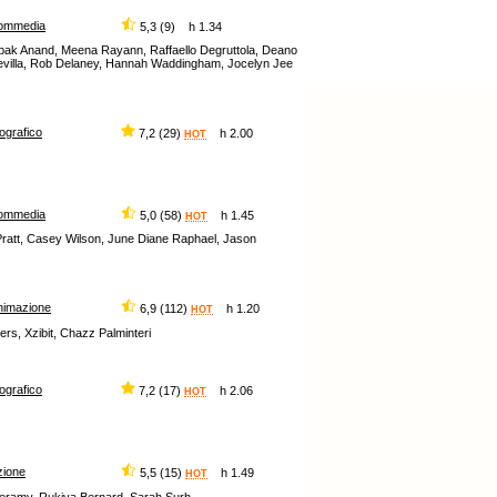
ommedia
5,3 (9) h 1.34
epak Anand, Meena Rayann, Raffaello Degruttola, Deano
Sevilla, Rob Delaney, Hannah Waddingham, Jocelyn Jee
iografico
7,2 (29)
h 2.00
HOT
ommedia
5,0 (58)
h 1.45
HOT
Pratt, Casey Wilson, June Diane Raphael, Jason
nimazione
6,9 (112)
h 1.20
HOT
rs, Xzibit, Chazz Palminteri
iografico
7,2 (17)
h 2.06
HOT
zione
5,5 (15)
h 1.49
HOT