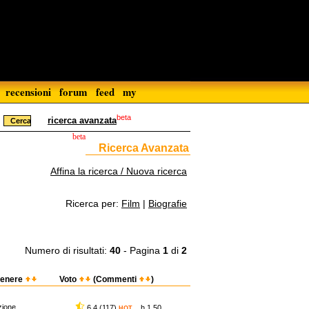
recensioni
forum
feed
my
beta
ricerca avanzata
beta
Ricerca Avanzata
Affina la ricerca / Nuova ricerca
Ricerca per:
Film
|
Biografie
Numero di risultati:
40
- Pagina
1
di
2
enere
Voto
(Commenti
)
zione
6,4 (117)
h 1.50
HOT