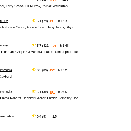
r, Terry Crews, Bill Murray, Patrick Warburton
antasy
6,1 (29)
h 1.53
HOT
acha Baron Cohen, Andrew Scott, Toby Jones, Rhys
antasy
5,7 (421)
h 1.48
HOT
 Rickman, Crispin Glover, Matt Lucas, Christopher Lee,
ommedia
6,5 (83)
h 1.52
HOT
 Clayburgh
ommedia
5,1 (39)
h 2.05
HOT
er, Emma Roberts, Jennifer Garner, Patrick Dempsey, Joe
rammatico
6,4 (5) h 1.54