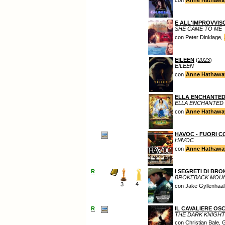
con
Anne Hathawa
E ALL'IMPROVVIS
SHE CAME TO ME
con Peter Dinklage,
EILEEN
(
2023
)
EILEEN
con
Anne Hathawa
ELLA ENCHANTED 
ELLA ENCHANTED
con
Anne Hathawa
HAVOC - FUORI 
HAVOC
con
Anne Hathawa
R
I SEGRETI DI BR
BROKEBACK MOUN
4
3
con Jake Gyllenhaal,
R
IL CAVALIERE OS
THE DARK KNIGHT
con Christian Bale,