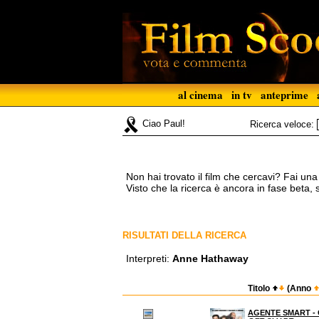
al cinema
in tv
anteprime
Ciao Paul!
Ricerca veloce:
Non hai trovato il film che cercavi? Fai un
Visto che la ricerca è ancora in fase beta,
RISULTATI DELLA RICERCA
Interpreti:
Anne Hathaway
Titolo
(Anno
AGENTE SMART -