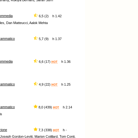
heramy, Rukiya Bernard, Sarah Surh
ommedia
6,5 (2) h 1.42
les, Dan Matteucci, Aalok Mehta
rammatico
5,7 (9) h 1.37
ommedia
6,6 (17)
h 1.36
HOT
rammatico
4,9 (22)
h 1.25
HOT
rammatico
8,0 (439)
h 2.14
HOT
is
zione
7,3 (338)
h -
HOT
Joseph Gordon-Levitt, Marion Cotillard, Tom Conti,