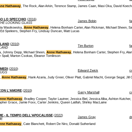
ne Hathaway
, The Rock, Alan Arkin, Terence Stamp, James Caan, Masi Oka, David Koechne
SO LO SPECCHIO
(
2016
)
James Bobin
f
THE LOOKING GLASS
Mia Wasikowska,
Anne Hathaway
, Helena Bonham Carter, Alan Rickman, Michael Sheen, S
, Ed Speleers, Stephen Fry, Lindsay Duncan, Matt Lucas
RLAND
(
2010
)
Tim Burton
f
RLAND
, Johnny Depp, Michael Sheen,
Anne Hathaway
, Helena Bonham Carter, Stephen Fry, Alan
y Spall, Marton Csokas, Eleanor Tomlinson
IMEDI
(
2010
)
Edward Zwick
c
RUGS
,
Anne Hathaway
, Hank Azaria, Judy Greer, Oliver Platt, Gabriel Macht, George Segal, Jill
CON L'AMORE
(
2010
)
Garry Marshall
c
nne Hathaway
, Bradley Cooper, Taylor Lautner, Jessica Biel, Jessica Alba, Ashton Kutch
opher Grace, Jamie Foxx, Carter Jenkins, Queen Latifah, Shirley MacLaine
 - IL TEMPO DELL'APOCALISSE
(
2022
)
James Gray
d
ME
nne Hathaway
, Cate Blanchett, Robert De Niro, Donald Sutherland