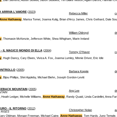
y
, Dan Stevens, Austin Stowell, Jason Sudeikis, Tim Blake Nelson, Agam Darshi, Hannah C
O ARRIVA L'AMORE
(
2023
)
Rebecca Miller
c
Anne Hathaway
, Marisa Tomei, Joanna Kulig, Brian d'Arcy James, Chris Gethard, Dale Sou
William Oldroyd
d
y
, Thomasin McKenzie, Jefferson White, Shea Whigham, Marin Ireland
- IL MAGICO MONDO DI ELLA
(
2004
)
Tommy O'Haver
c
y
, Hugh Dancy, Cary Elwes, Vivica A. Fox, Joanna Lumley, Minnie Driver, Eric Idle
CONTROLLO
(
2005
)
Barbara Kopple
d
y
, Bijou Phillips, Shiri Appleby, Michael Biehn, Joseph Gordon-Levitt
OKEBACK MOUNTAIN
(
2005
)
Ang Lee
d
TAIN
 Heath Ledger, Michelle Williams,
Anne Hathaway
, Randy Quaid, Linda Cardellini, Anna Far
CURO - IL RITORNO
(
2012
)
Christopher Nolan
a
 RISES
 Gary Oldman, Morgan Freeman, Michael Caine,
Anne Hathaway
, Tom Hardy, Juno Temple, 