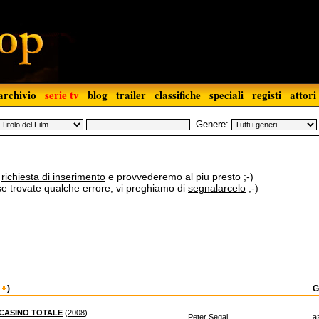
archivio
serie tv
blog
trailer
classifiche
speciali
registi
attori
Genere:
a
richiesta di inserimento
e provvederemo al piu presto ;-)
 se trovate qualche errore, vi preghiamo di
segnalarcelo
;-)
)
G
 CASINO TOTALE
(
2008
)
Peter Segal
a