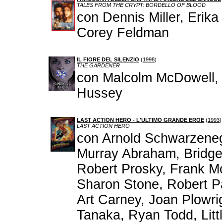
TALES FROM THE CRYPT: BORDELLO OF BLOOD
con Dennis Miller, Erika
Corey Feldman
IL FIORE DEL SILENZIO
(
1998
)
THE GARDENER
con Malcolm McDowell
Hussey
LAST ACTION HERO - L'ULTIMO GRANDE EROE
(
1993
)
LAST ACTION HERO
con Arnold Schwarzenegg
Murray Abraham, Bridge
Robert Prosky, Frank 
Sharon Stone, Robert Pa
Art Carney, Joan Plowri
Tanaka, Ryan Todd, Li