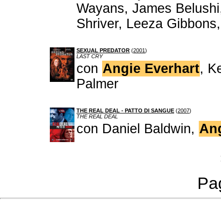
Wayans, James Belushi
Shriver, Leeza Gibbons
SEXUAL PREDATOR
(
2001
)
LAST CRY
con
Angie Everhart
, K
Palmer
THE REAL DEAL - PATTO DI SANGUE
(
2007
)
THE REAL DEAL
con Daniel Baldwin,
Ang
Pag