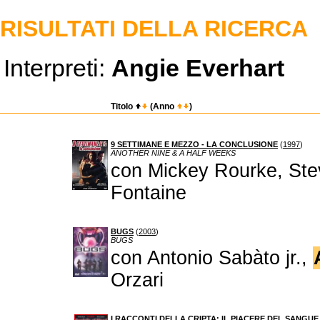
RISULTATI DELLA RICERCA
Interpreti:
Angie Everhart
Titolo
(Anno
)
9 SETTIMANE E MEZZO - LA CONCLUSIONE
(
1997
)
ANOTHER NINE & A HALF WEEKS
con Mickey Rourke, Ste
Fontaine
BUGS
(
2003
)
BUGS
con Antonio Sabàto jr.,
Orzari
I RACCONTI DELLA CRIPTA: IL PIACERE DEL SANGUE