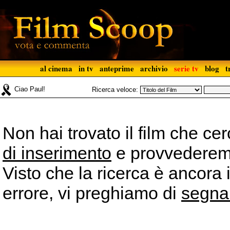
al cinema
in tv
anteprime
archivio
serie tv
blog
t
Ciao Paul!
Ricerca veloce:
Non hai trovato il film che ce
di inserimento
e provvederemo 
Visto che la ricerca è ancora 
errore, vi preghiamo di
segna