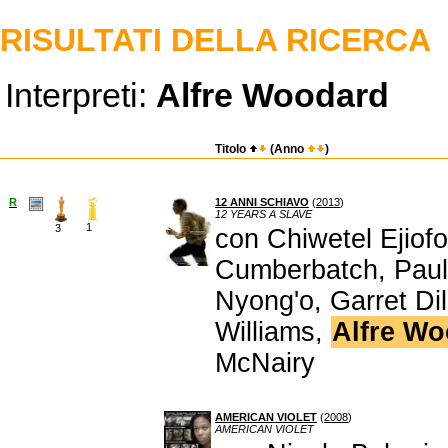
RISULTATI DELLA RICERCA
Interpreti:
Alfre Woodard
Titolo
(Anno
)
R
12 ANNI SCHIAVO
(
2013
)
12 YEARS A SLAVE
1
3
con Chiwetel Ejiofo
Cumberbatch, Paul 
Nyong'o, Garret Di
Williams,
Alfre W
McNairy
AMERICAN VIOLET
(
2008
)
AMERICAN VIOLET