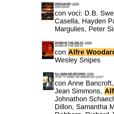
DINOSAURI
(
2000
)
DINOSAUR
con voci: D.B. Sw
Casella, Hayden Pa
Margulies, Peter S
DOWN IN THE DELTA
(
1998
)
DOWN IN THE DELTA
con
Alfre Woodar
Wesley Snipes
GLI ANNI DEI RICORDI
(
1995
)
HOW TO MAKE AN AMERICAN QUILT
con Anne Bancroft,
Jean Simmons,
Al
Johnathon Schaech
Dillon, Samantha M