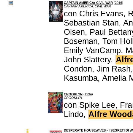
CAPTAIN AMERICA: CIVIL WAR
(
2016
)
CAPTAIN AMERICA: CIVIL WAR
con Chris Evans, R
Sebastian Stan, An
Olsen, Paul Betta
Boseman, Tom Hollan
Emily VanCamp, Ma
John Slattery,
Alf
Condon, Jim Rash,
Kasumba, Amelia Mo
CROOKLYN
(
1994
)
CROOKLYN
con Spike Lee, Fran
Lindo,
Alfre Wood
DESPERATE HOUSEWIVES - I SEGRETI DI W