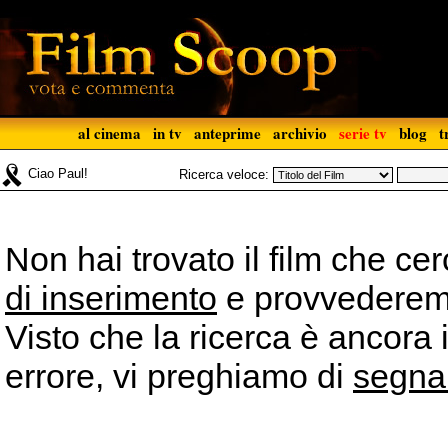
al cinema
in tv
anteprime
archivio
serie tv
blog
t
Ciao Paul!
Ricerca veloce:
Non hai trovato il film che ce
di inserimento
e provvederemo 
Visto che la ricerca è ancora 
errore, vi preghiamo di
segna