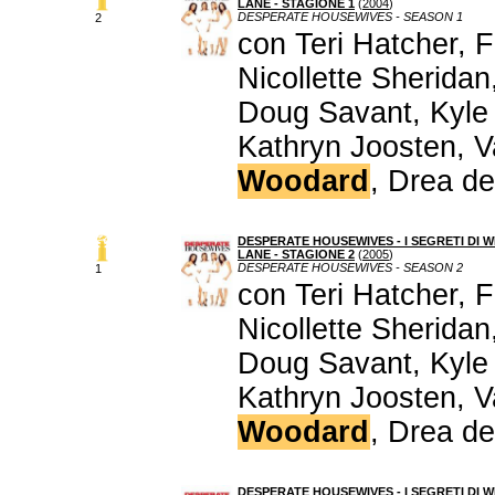
LANE - STAGIONE 1
(
2004
)
DESPERATE HOUSEWIVES - SEASON 1
2
con Teri Hatcher, 
Nicollette Sherida
Doug Savant, Kyle
Kathryn Joosten, V
Woodard
, Drea d
DESPERATE HOUSEWIVES - I SEGRETI DI W
LANE - STAGIONE 2
(
2005
)
DESPERATE HOUSEWIVES - SEASON 2
1
con Teri Hatcher, 
Nicollette Sherida
Doug Savant, Kyle
Kathryn Joosten, V
Woodard
, Drea d
DESPERATE HOUSEWIVES - I SEGRETI DI W