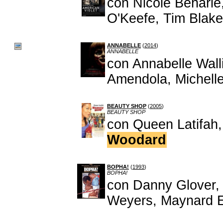
con Nicole Beharie,
O'Keefe, Tim Blak
ANNABELLE
(
2014
)
ANNABELLE
con Annabelle Wall
Amendola, Michell
BEAUTY SHOP
(
2005
)
BEAUTY SHOP
con Queen Latifah,
Woodard
BOPHA!
(
1993
)
BOPHA!
con Danny Glover,
Weyers, Maynard E