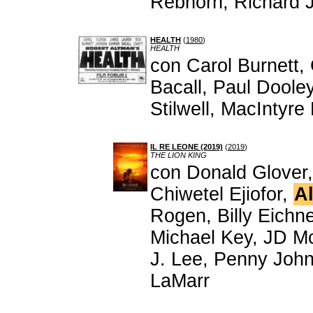
Rebhorn, Richard 
HEALTH
(
1980
)
HEALTH
con Carol Burnett
Bacall, Paul Doole
Stilwell, MacIntyre
IL RE LEONE (2019)
(
2019
)
THE LION KING
con Donald Glover
Chiwetel Ejiofor,
A
Rogen, Billy Eichn
Michael Key, JD M
J. Lee, Penny John
LaMarr