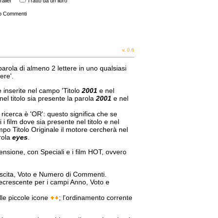
railer
Tratto da un libro
o Commenti
v. 0.6
parola di almeno 2 lettere in uno qualsiasi
ere'.
e inserite nel campo 'Titolo
2001
e nel
nel titolo sia presente la parola
2001
e nel
a ricerca è 'OR': questo significa che se
i film dove sia presente nel titolo e nel
mpo Titolo Originale il motore cercherà nel
arola
eyes
.
censione, con Speciali e i film HOT, ovvero
 Uscita, Voto e Numero di Commenti.
decrescente per i campi Anno, Voto e
lle piccole icone
; l'ordinamento corrente