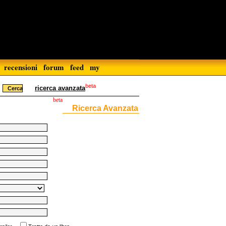
recensioni
forum
feed
my
beta
ricerca avanzata
beta
Ricerca Avanzata