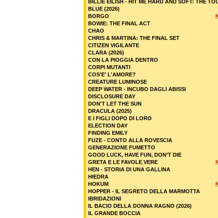
BILLIE EILISH - HIT ME HARD AND SOFT: THE TO
BLUE (2026)
BORGO
BOWIE: THE FINAL ACT
CHAO
CHRIS & MARTINA: THE FINAL SET
CITIZEN VIGILANTE
CLARA (2026)
CON LA PIOGGIA DENTRO
CORPI MUTANTI
COS'E' L'AMORE?
CREATURE LUMINOSE
DEEP WATER - INCUBO DAGLI ABISSI
DISCLOSURE DAY
DON'T LET THE SUN
DRACULA (2025)
E I FIGLI DOPO DI LORO
ELECTION DAY
FINDING EMILY
FUZE - CONTO ALLA ROVESCIA
GENERAZIONE FUMETTO
GOOD LUCK, HAVE FUN, DON’T DIE
GRETA E LE FAVOLE VERE
HEN - STORIA DI UNA GALLINA
HIEDRA
HOKUM
HOPPER - IL SEGRETO DELLA MARMOTTA
IBRIDAZIONI
IL BACIO DELLA DONNA RAGNO (2026)
IL GRANDE BOCCIA