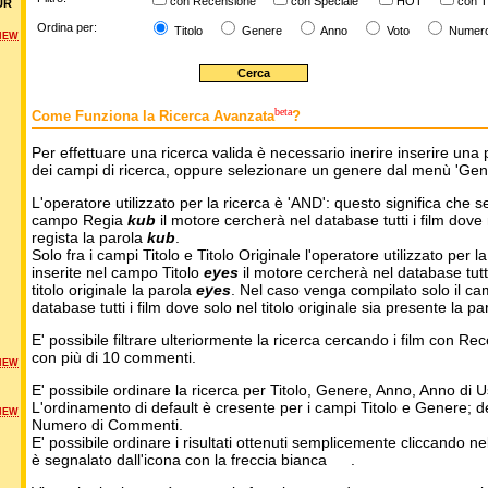
con Recensione
con Speciale
HOT
con T
UR
Ordina per:
Titolo
Genere
Anno
Voto
Numer
NEW
beta
Come Funziona la Ricerca Avanzata
?
Per effettuare una ricerca valida è necessario inerire inserire una 
dei campi di ricerca, oppure selezionare un genere dal menù 'Gen
L'operatore utilizzato per la ricerca è 'AND': questo significa che s
campo Regia
kub
il motore cercherà nel database tutti i film dove 
regista la parola
kub
.
Solo fra i campi Titolo e Titolo Originale l'operatore utilizzato per l
inserite nel campo Titolo
eyes
il motore cercherà nel database tutti 
titolo originale la parola
eyes
. Nel caso venga compilato solo il ca
database tutti i film dove solo nel titolo originale sia presente la p
E' possibile filtrare ulteriormente la ricerca cercando i film con Re
con più di 10 commenti.
NEW
E' possibile ordinare la ricerca per Titolo, Genere, Anno, Anno di
L'ordinamento di default è cresente per i campi Titolo e Genere; 
NEW
Numero di Commenti.
E' possibile ordinare i risultati ottenuti semplicemente cliccando ne
è segnalato dall'icona con la freccia bianca
.