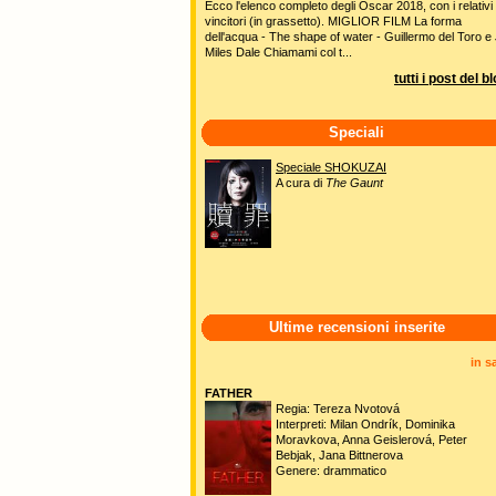
Ecco l'elenco completo degli Oscar 2018, con i relativi
vincitori (in grassetto). MIGLIOR FILM La forma
dell'acqua - The shape of water - Guillermo del Toro e 
Miles Dale Chiamami col t...
tutti i post del b
Speciali
Speciale SHOKUZAI
A cura di
The Gaunt
Ultime recensioni inserite
in s
FATHER
Regia: Tereza Nvotová
Interpreti: Milan Ondrík, Dominika
Moravkova, Anna Geislerová, Peter
Bebjak, Jana Bittnerova
Genere: drammatico