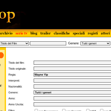
archivio
serie tv
blog
trailer
classifiche
speciali
registi
attori
Genere:
Titolo del film:
o
Titolo originale:
Regia:
Interpreti:
A'
Nazionalità:
Genere:
Anno:
Anno Uscita:
Filtro: