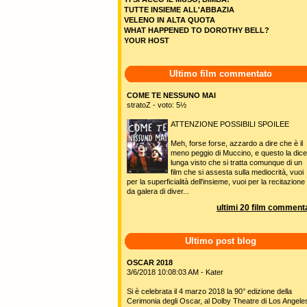
TUTTE INSIEME ALL'ABBAZIA
VELENO IN ALTA QUOTA
WHAT HAPPENED TO DOROTHY BELL?
YOUR HOST
Ultimo film commentato
COME TE NESSUNO MAI
stratoZ - voto: 5½
ATTENZIONE POSSIBILI SPOILEE
Meh, forse forse, azzardo a dire che è il
meno peggio di Muccino, e questo la dice
lunga visto che si tratta comunque di un
film che si assesta sulla mediocrità, vuoi
per la superficialità dell'insieme, vuoi per la recitazione
da galera di diver...
ultimi 20 film commenta
Ultimo post blog
OSCAR 2018
3/6/2018 10:08:03 AM - Kater
Si è celebrata il 4 marzo 2018 la 90° edizione della
Cerimonia degli Oscar, al Dolby Theatre di Los Angele