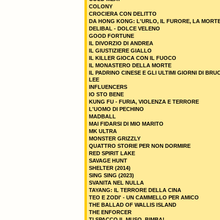
COLONY
CROCIERA CON DELITTO
DA HONG KONG: L'URLO, IL FURORE, LA MORT
DELIBAL - DOLCE VELENO
GOOD FORTUNE
IL DIVORZIO DI ANDREA
IL GIUSTIZIERE GIALLO
IL KILLER GIOCA CON IL FUOCO
IL MONASTERO DELLA MORTE
IL PADRINO CINESE E GLI ULTIMI GIORNI DI BRU
LEE
INFLUENCERS
IO STO BENE
KUNG FU - FURIA, VIOLENZA E TERRORE
L'UOMO DI PECHINO
MADBALL
MAI FIDARSI DI MIO MARITO
MK ULTRA
MONSTER GRIZZLY
QUATTRO STORIE PER NON DORMIRE
RED SPIRIT LAKE
SAVAGE HUNT
SHELTER (2014)
SING SING (2023)
SVANITA NEL NULLA
TAYANG: IL TERRORE DELLA CINA
TEO E ZODI' - UN CAMMELLO PER AMICO
THE BALLAD OF WALLIS ISLAND
THE ENFORCER
TI SPACCO IL MUSO, BIMBA!