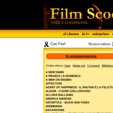
al cinema
in tv
anteprime
Ciao Paul!
Ricerca veloce:
In programmazione
Ordine elenco:
Data
Media voti
Commenti
Alfabetic
A NEW DAWN
A PRANZO LA DOMENICA
A WAR ON WOMEN
AFFECTION
AGENT OF HAPPINESS - IL BHUTAN E LA FELICIT
ALDAIR - CUORE GIALLOROSSO
ALLORA BALLIAMO
AMARGA NAVIDAD
ANTARTICA - QUASI UNA FIABA
AVEMMARIA
BACKROOMS