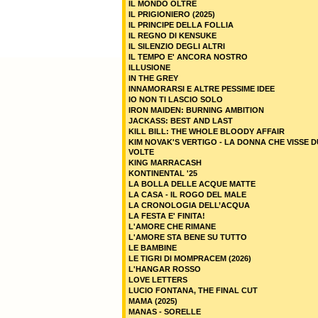
IL MONDO OLTRE
IL PRIGIONIERO (2025)
IL PRINCIPE DELLA FOLLIA
IL REGNO DI KENSUKE
IL SILENZIO DEGLI ALTRI
IL TEMPO E' ANCORA NOSTRO
ILLUSIONE
IN THE GREY
INNAMORARSI E ALTRE PESSIME IDEE
IO NON TI LASCIO SOLO
IRON MAIDEN: BURNING AMBITION
JACKASS: BEST AND LAST
KILL BILL: THE WHOLE BLOODY AFFAIR
KIM NOVAK'S VERTIGO - LA DONNA CHE VISSE 
VOLTE
KING MARRACASH
KONTINENTAL '25
LA BOLLA DELLE ACQUE MATTE
LA CASA - IL ROGO DEL MALE
LA CRONOLOGIA DELL’ACQUA
LA FESTA E' FINITA!
L'AMORE CHE RIMANE
L'AMORE STA BENE SU TUTTO
LE BAMBINE
LE TIGRI DI MOMPRACEM (2026)
L'HANGAR ROSSO
LOVE LETTERS
LUCIO FONTANA, THE FINAL CUT
MAMA (2025)
MANAS - SORELLE