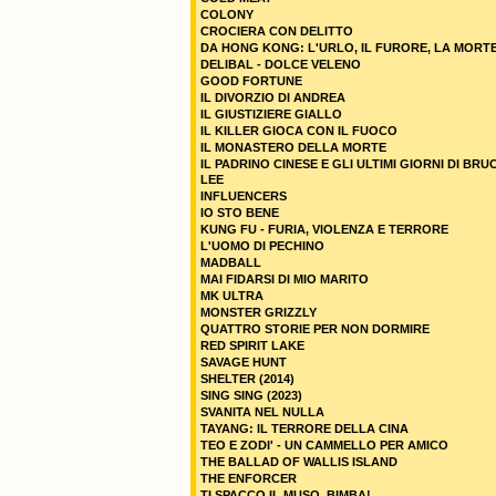
COLONY
CROCIERA CON DELITTO
DA HONG KONG: L'URLO, IL FURORE, LA MORT
DELIBAL - DOLCE VELENO
GOOD FORTUNE
IL DIVORZIO DI ANDREA
IL GIUSTIZIERE GIALLO
IL KILLER GIOCA CON IL FUOCO
IL MONASTERO DELLA MORTE
IL PADRINO CINESE E GLI ULTIMI GIORNI DI BRU
LEE
INFLUENCERS
IO STO BENE
KUNG FU - FURIA, VIOLENZA E TERRORE
L'UOMO DI PECHINO
MADBALL
MAI FIDARSI DI MIO MARITO
MK ULTRA
MONSTER GRIZZLY
QUATTRO STORIE PER NON DORMIRE
RED SPIRIT LAKE
SAVAGE HUNT
SHELTER (2014)
SING SING (2023)
SVANITA NEL NULLA
TAYANG: IL TERRORE DELLA CINA
TEO E ZODI' - UN CAMMELLO PER AMICO
THE BALLAD OF WALLIS ISLAND
THE ENFORCER
TI SPACCO IL MUSO, BIMBA!