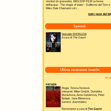
vincitori (in grassetto). MIGLIOR FILM La forma
dell'acqua - The shape of water - Guillermo del Toro e 
Miles Dale Chiamami col t...
tutti i post del b
Speciali
Speciale SHOKUZAI
A cura di
The Gaunt
Ultime recensioni inserite
in s
FATHER
Regia: Tereza Nvotová
Interpreti: Milan Ondrík, Dominika
Moravkova, Anna Geislerová, Peter
Bebjak, Jana Bittnerova
Genere: drammatico
Recensione a cura di
The Gaunt