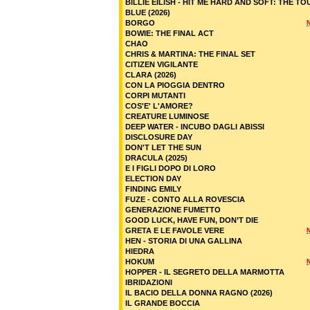
BILLIE EILISH - HIT ME HARD AND SOFT: THE TO
BLUE (2026)
BORGO
BOWIE: THE FINAL ACT
CHAO
CHRIS & MARTINA: THE FINAL SET
CITIZEN VIGILANTE
CLARA (2026)
CON LA PIOGGIA DENTRO
CORPI MUTANTI
COS'E' L'AMORE?
CREATURE LUMINOSE
DEEP WATER - INCUBO DAGLI ABISSI
DISCLOSURE DAY
DON'T LET THE SUN
DRACULA (2025)
E I FIGLI DOPO DI LORO
ELECTION DAY
FINDING EMILY
FUZE - CONTO ALLA ROVESCIA
GENERAZIONE FUMETTO
GOOD LUCK, HAVE FUN, DON’T DIE
GRETA E LE FAVOLE VERE
HEN - STORIA DI UNA GALLINA
HIEDRA
HOKUM
HOPPER - IL SEGRETO DELLA MARMOTTA
IBRIDAZIONI
IL BACIO DELLA DONNA RAGNO (2026)
IL GRANDE BOCCIA