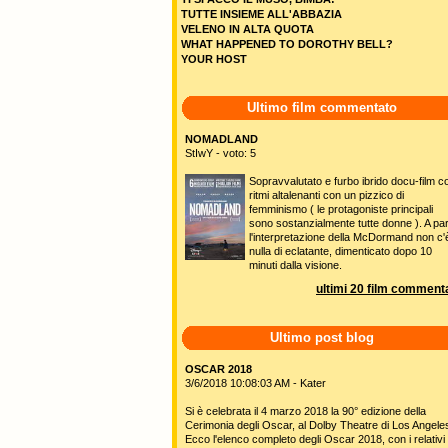
TUTTE INSIEME ALL'ABBAZIA
VELENO IN ALTA QUOTA
WHAT HAPPENED TO DOROTHY BELL?
YOUR HOST
Ultimo film commentato
NOMADLAND
StIwY - voto: 5
Sopravvalutato e furbo ibrido docu-film c
ritmi altalenanti con un pizzico di
femminismo ( le protagoniste principali
sono sostanzialmente tutte donne ). A pa
l'interpretazione della McDormand non c'
nulla di eclatante, dimenticato dopo 10
minuti dalla visione.
ultimi 20 film commenta
Ultimo post blog
OSCAR 2018
3/6/2018 10:08:03 AM - Kater
Si è celebrata il 4 marzo 2018 la 90° edizione della
Cerimonia degli Oscar, al Dolby Theatre di Los Angele
Ecco l'elenco completo degli Oscar 2018, con i relativi