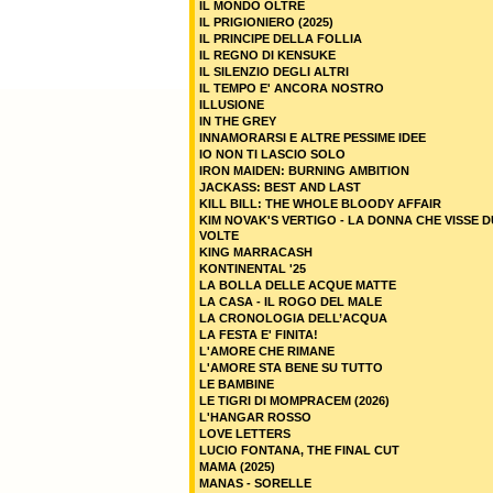
IL MONDO OLTRE
IL PRIGIONIERO (2025)
IL PRINCIPE DELLA FOLLIA
IL REGNO DI KENSUKE
IL SILENZIO DEGLI ALTRI
IL TEMPO E' ANCORA NOSTRO
ILLUSIONE
IN THE GREY
INNAMORARSI E ALTRE PESSIME IDEE
IO NON TI LASCIO SOLO
IRON MAIDEN: BURNING AMBITION
JACKASS: BEST AND LAST
KILL BILL: THE WHOLE BLOODY AFFAIR
KIM NOVAK'S VERTIGO - LA DONNA CHE VISSE 
VOLTE
KING MARRACASH
KONTINENTAL '25
LA BOLLA DELLE ACQUE MATTE
LA CASA - IL ROGO DEL MALE
LA CRONOLOGIA DELL’ACQUA
LA FESTA E' FINITA!
L'AMORE CHE RIMANE
L'AMORE STA BENE SU TUTTO
LE BAMBINE
LE TIGRI DI MOMPRACEM (2026)
L'HANGAR ROSSO
LOVE LETTERS
LUCIO FONTANA, THE FINAL CUT
MAMA (2025)
MANAS - SORELLE