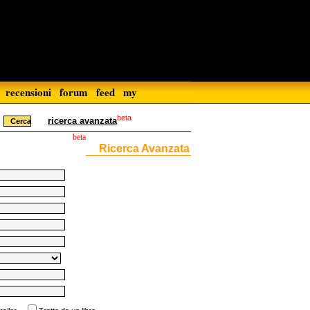
recensioni
forum
feed
my
beta
ricerca avanzata
beta
Ricerca Avanzata