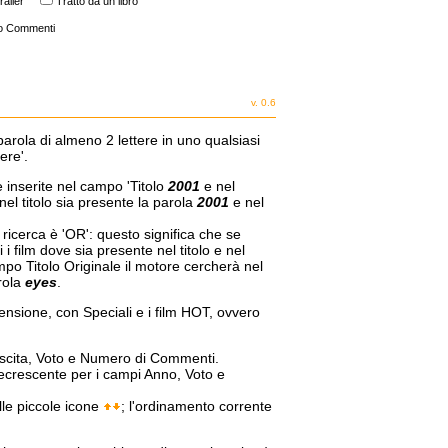
railer
Tratto da un libro
o Commenti
v. 0.6
parola di almeno 2 lettere in uno qualsiasi
ere'.
e inserite nel campo 'Titolo
2001
e nel
nel titolo sia presente la parola
2001
e nel
a ricerca è 'OR': questo significa che se
i film dove sia presente nel titolo e nel
mpo Titolo Originale il motore cercherà nel
arola
eyes
.
censione, con Speciali e i film HOT, ovvero
 Uscita, Voto e Numero di Commenti.
decrescente per i campi Anno, Voto e
lle piccole icone
; l'ordinamento corrente