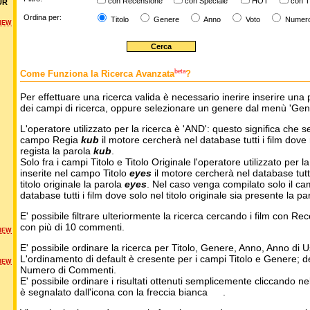
con Recensione
con Speciale
HOT
con T
UR
Ordina per:
Titolo
Genere
Anno
Voto
Numer
NEW
beta
Come Funziona la Ricerca Avanzata
?
Per effettuare una ricerca valida è necessario inerire inserire una 
dei campi di ricerca, oppure selezionare un genere dal menù 'Gen
L'operatore utilizzato per la ricerca è 'AND': questo significa che s
campo Regia
kub
il motore cercherà nel database tutti i film dove 
regista la parola
kub
.
Solo fra i campi Titolo e Titolo Originale l'operatore utilizzato per l
inserite nel campo Titolo
eyes
il motore cercherà nel database tutti 
titolo originale la parola
eyes
. Nel caso venga compilato solo il ca
database tutti i film dove solo nel titolo originale sia presente la p
E' possibile filtrare ulteriormente la ricerca cercando i film con Re
con più di 10 commenti.
NEW
E' possibile ordinare la ricerca per Titolo, Genere, Anno, Anno di
L'ordinamento di default è cresente per i campi Titolo e Genere; 
NEW
Numero di Commenti.
E' possibile ordinare i risultati ottenuti semplicemente cliccando ne
è segnalato dall'icona con la freccia bianca
.