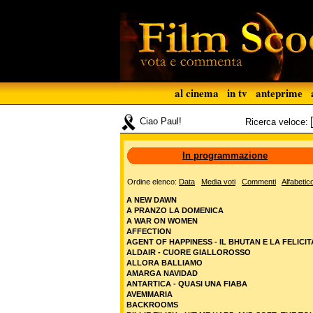
al cinema
in tv
anteprime
Ciao Paul!
Ricerca veloce:
In programmazione
Ordine elenco:
Data
Media voti
Commenti
Alfabetic
A NEW DAWN
A PRANZO LA DOMENICA
A WAR ON WOMEN
AFFECTION
AGENT OF HAPPINESS - IL BHUTAN E LA FELICIT
ALDAIR - CUORE GIALLOROSSO
ALLORA BALLIAMO
AMARGA NAVIDAD
ANTARTICA - QUASI UNA FIABA
AVEMMARIA
BACKROOMS