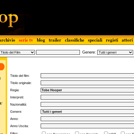
archivio
serie tv
blog
trailer
classifiche
speciali
registi
attori
Genere:
Titolo del film:
o
Titolo originale:
Regia:
Interpreti:
A'
Nazionalità:
Genere:
Anno:
Anno Uscita:
Filtro: