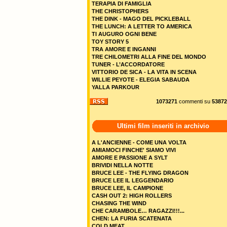
TERAPIA DI FAMIGLIA
THE CHRISTOPHERS
THE DINK - MAGO DEL PICKLEBALL
THE LUNCH: A LETTER TO AMERICA
TI AUGURO OGNI BENE
TOY STORY 5
TRA AMORE E INGANNI
TRE CHILOMETRI ALLA FINE DEL MONDO
TUNER - L’ACCORDATORE
VITTORIO DE SICA - LA VITA IN SCENA
WILLIE PEYOTE - ELEGIA SABAUDA
YALLA PARKOUR
1073271
commenti su
53872
Ultimi film inseriti in archivio
A L'ANCIENNE - COME UNA VOLTA
AMIAMOCI FINCHE' SIAMO VIVI
AMORE E PASSIONE A SYLT
BRIVIDI NELLA NOTTE
BRUCE LEE - THE FLYING DRAGON
BRUCE LEE IL LEGGENDARIO
BRUCE LEE, IL CAMPIONE
CASH OUT 2: HIGH ROLLERS
CHASING THE WIND
CHE CARAMBOLE… RAGAZZI!!!...
CHEN: LA FURIA SCATENATA
COLD MEAT