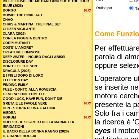
co
BILLIE EILISH - HIT ME HARD AND SOFT: THE TOUR
BLUE (2026)
Ordina per:
Tit
BORGO
NEW
BOWIE: THE FINAL ACT
CHAO
CHRIS & MARTINA: THE FINAL SET
CITIZEN VIGILANTE
Come Funzion
CLARA (2026)
CON LA PIOGGIA DENTRO
CORPI MUTANTI
Per effettuare
COS'E' L'AMORE?
CREATURE LUMINOSE
parola di alme
DEEP WATER - INCUBO DAGLI ABISSI
DISCLOSURE DAY
oppure selez
DON'T LET THE SUN
DRACULA (2025)
E I FIGLI DOPO DI LORO
L'operatore ut
ELECTION DAY
FINDING EMILY
se inserite n
FUZE - CONTO ALLA ROVESCIA
motore cercher
GENERAZIONE FUMETTO
GOOD LUCK, HAVE FUN, DON’T DIE
presente la p
GRETA E LE FAVOLE VERE
NEW
HEN - STORIA DI UNA GALLINA
Solo fra i cam
HIEDRA
HOKUM
NEW
la ricerca è '
HOPPER - IL SEGRETO DELLA MARMOTTA
IBRIDAZIONI
eyes
il motor
IL BACIO DELLA DONNA RAGNO (2026)
IL GRANDE BOCCIA