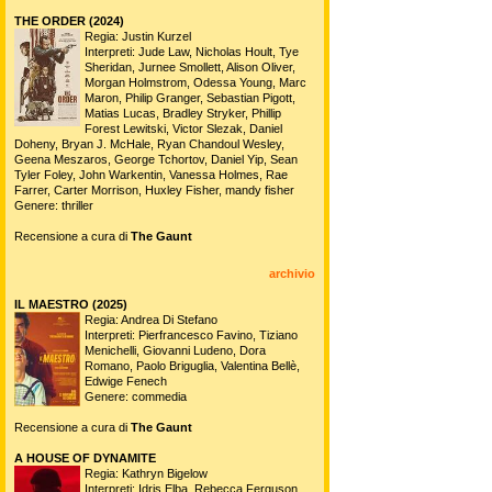
THE ORDER (2024)
Regia: Justin Kurzel
Interpreti: Jude Law, Nicholas Hoult, Tye
Sheridan, Jurnee Smollett, Alison Oliver,
Morgan Holmstrom, Odessa Young, Marc
Maron, Philip Granger, Sebastian Pigott,
Matias Lucas, Bradley Stryker, Phillip
Forest Lewitski, Victor Slezak, Daniel
Doheny, Bryan J. McHale, Ryan Chandoul Wesley,
Geena Meszaros, George Tchortov, Daniel Yip, Sean
Tyler Foley, John Warkentin, Vanessa Holmes, Rae
Farrer, Carter Morrison, Huxley Fisher, mandy fisher
Genere: thriller
Recensione a cura di
The Gaunt
archivio
IL MAESTRO (2025)
Regia: Andrea Di Stefano
Interpreti: Pierfrancesco Favino, Tiziano
Menichelli, Giovanni Ludeno, Dora
Romano, Paolo Briguglia, Valentina Bellè,
Edwige Fenech
Genere: commedia
Recensione a cura di
The Gaunt
A HOUSE OF DYNAMITE
Regia: Kathryn Bigelow
Interpreti: Idris Elba, Rebecca Ferguson,