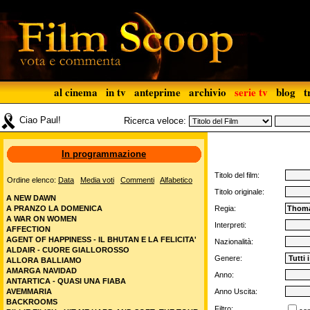
al cinema
in tv
anteprime
archivio
serie tv
blog
t
Ciao Paul!
Ricerca veloce:
In programmazione
Titolo del film:
Ordine elenco:
Data
Media voti
Commenti
Alfabetico
Titolo originale:
A NEW DAWN
A PRANZO LA DOMENICA
Regia:
A WAR ON WOMEN
Interpreti:
AFFECTION
AGENT OF HAPPINESS - IL BHUTAN E LA FELICITA'
Nazionalità:
ALDAIR - CUORE GIALLOROSSO
Genere:
ALLORA BALLIAMO
AMARGA NAVIDAD
Anno:
ANTARTICA - QUASI UNA FIABA
AVEMMARIA
Anno Uscita:
BACKROOMS
Filtro: