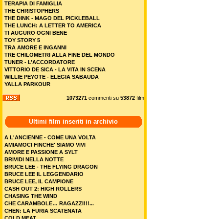
TERAPIA DI FAMIGLIA
THE CHRISTOPHERS
THE DINK - MAGO DEL PICKLEBALL
THE LUNCH: A LETTER TO AMERICA
TI AUGURO OGNI BENE
TOY STORY 5
TRA AMORE E INGANNI
TRE CHILOMETRI ALLA FINE DEL MONDO
TUNER - L’ACCORDATORE
VITTORIO DE SICA - LA VITA IN SCENA
WILLIE PEYOTE - ELEGIA SABAUDA
YALLA PARKOUR
1073271
commenti su
53872
film
Ultimi film inseriti in archivio
A L'ANCIENNE - COME UNA VOLTA
AMIAMOCI FINCHE' SIAMO VIVI
AMORE E PASSIONE A SYLT
BRIVIDI NELLA NOTTE
BRUCE LEE - THE FLYING DRAGON
BRUCE LEE IL LEGGENDARIO
BRUCE LEE, IL CAMPIONE
CASH OUT 2: HIGH ROLLERS
CHASING THE WIND
CHE CARAMBOLE… RAGAZZI!!!...
CHEN: LA FURIA SCATENATA
COLD MEAT