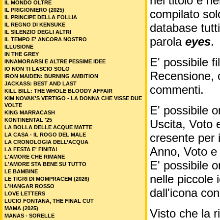
nel titolo e ne
IL MONDO OLTRE
IL PRIGIONIERO (2025)
compilato sol
IL PRINCIPE DELLA FOLLIA
database tutti
IL REGNO DI KENSUKE
IL SILENZIO DEGLI ALTRI
parola
eyes
.
IL TEMPO E' ANCORA NOSTRO
ILLUSIONE
IN THE GREY
E' possibile f
INNAMORARSI E ALTRE PESSIME IDEE
IO NON TI LASCIO SOLO
Recensione, c
IRON MAIDEN: BURNING AMBITION
JACKASS: BEST AND LAST
commenti.
KILL BILL: THE WHOLE BLOODY AFFAIR
KIM NOVAK'S VERTIGO - LA DONNA CHE VISSE DUE
VOLTE
E' possibile o
KING MARRACASH
KONTINENTAL '25
Uscita, Voto 
LA BOLLA DELLE ACQUE MATTE
cresente per 
LA CASA - IL ROGO DEL MALE
LA CRONOLOGIA DELL’ACQUA
Anno, Voto e
LA FESTA E' FINITA!
L'AMORE CHE RIMANE
E' possibile o
L'AMORE STA BENE SU TUTTO
LE BAMBINE
nelle piccole
LE TIGRI DI MOMPRACEM (2026)
L'HANGAR ROSSO
dall'icona co
LOVE LETTERS
LUCIO FONTANA, THE FINAL CUT
MAMA (2025)
Visto che la 
MANAS - SORELLE