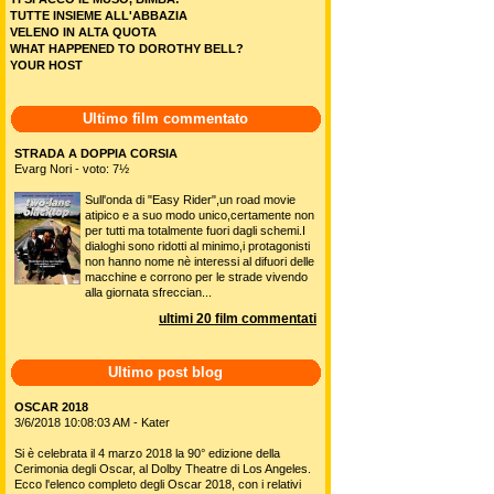
TUTTE INSIEME ALL'ABBAZIA
VELENO IN ALTA QUOTA
WHAT HAPPENED TO DOROTHY BELL?
YOUR HOST
Ultimo film commentato
STRADA A DOPPIA CORSIA
Evarg Nori - voto: 7½
Sull'onda di "Easy Rider",un road movie
atipico e a suo modo unico,certamente non
per tutti ma totalmente fuori dagli schemi.I
dialoghi sono ridotti al minimo,i protagonisti
non hanno nome nè interessi al difuori delle
macchine e corrono per le strade vivendo
alla giornata sfreccian...
ultimi 20 film commentati
Ultimo post blog
OSCAR 2018
3/6/2018 10:08:03 AM - Kater
Si è celebrata il 4 marzo 2018 la 90° edizione della
Cerimonia degli Oscar, al Dolby Theatre di Los Angeles.
Ecco l'elenco completo degli Oscar 2018, con i relativi