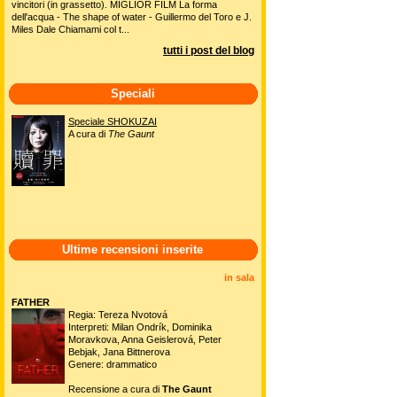
vincitori (in grassetto). MIGLIOR FILM La forma
dell'acqua - The shape of water - Guillermo del Toro e J.
Miles Dale Chiamami col t...
tutti i post del blog
Speciali
Speciale SHOKUZAI
A cura di
The Gaunt
Ultime recensioni inserite
in sala
FATHER
Regia: Tereza Nvotová
Interpreti: Milan Ondrík, Dominika
Moravkova, Anna Geislerová, Peter
Bebjak, Jana Bittnerova
Genere: drammatico
Recensione a cura di
The Gaunt