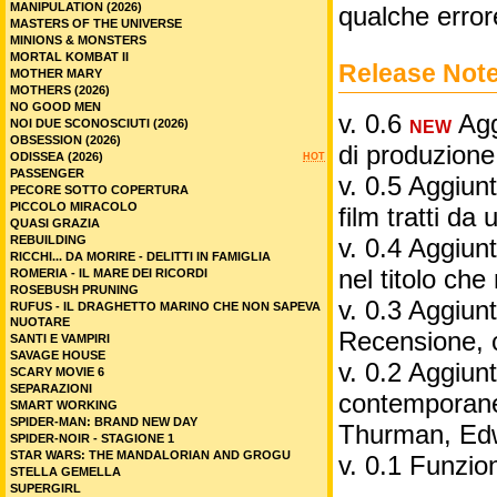
MANIPULATION (2026)
qualche error
MASTERS OF THE UNIVERSE
MINIONS & MONSTERS
MORTAL KOMBAT II
Release Not
MOTHER MARY
MOTHERS (2026)
NO GOOD MEN
v. 0.6
Aggi
NOI DUE SCONOSCIUTI (2026)
NEW
OBSESSION (2026)
di produzione
ODISSEA (2026)
HOT
PASSENGER
v. 0.5 Aggiunt
PECORE SOTTO COPERTURA
PICCOLO MIRACOLO
film tratti da 
QUASI GRAZIA
REBUILDING
v. 0.4 Aggiunt
RICCHI... DA MORIRE - DELITTI IN FAMIGLIA
nel titolo ch
ROMERIA - IL MARE DEI RICORDI
ROSEBUSH PRUNING
v. 0.3 Aggiunt
RUFUS - IL DRAGHETTO MARINO CHE NON SAPEVA
NUOTARE
Recensione, 
SANTI E VAMPIRI
SAVAGE HOUSE
v. 0.2 Aggiunta
SCARY MOVIE 6
SEPARAZIONI
contemporane
SMART WORKING
SPIDER-MAN: BRAND NEW DAY
Thurman, Edw
SPIDER-NOIR - STAGIONE 1
STAR WARS: THE MANDALORIAN AND GROGU
v. 0.1 Funzio
STELLA GEMELLA
SUPERGIRL