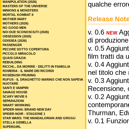
MANIPULATION (2026)
qualche error
MASTERS OF THE UNIVERSE
MINIONS & MONSTERS
MORTAL KOMBAT II
Release Not
MOTHER MARY
MOTHERS (2026)
NO GOOD MEN
v. 0.6
Aggi
NOI DUE SCONOSCIUTI (2026)
NEW
OBSESSION (2026)
di produzione
ODISSEA (2026)
PASSENGER
v. 0.5 Aggiunt
PECORE SOTTO COPERTURA
PICCOLO MIRACOLO
film tratti da 
QUASI GRAZIA
REBUILDING
v. 0.4 Aggiunt
RICCHI... DA MORIRE - DELITTI IN FAMIGLIA
nel titolo ch
ROMERIA - IL MARE DEI RICORDI
ROSEBUSH PRUNING
v. 0.3 Aggiunt
RUFUS - IL DRAGHETTO MARINO CHE NON SAPEVA
NUOTARE
Recensione, 
SANTI E VAMPIRI
SAVAGE HOUSE
v. 0.2 Aggiunta
SCARY MOVIE 6
SEPARAZIONI
contemporane
SMART WORKING
SPIDER-MAN: BRAND NEW DAY
Thurman, Edw
SPIDER-NOIR - STAGIONE 1
STAR WARS: THE MANDALORIAN AND GROGU
v. 0.1 Funzio
STELLA GEMELLA
SUPERGIRL