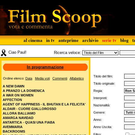
al cinema
in tv
anteprime
archivio
serie tv
blog
t
Ciao Paul!
Ricerca veloce:
In programmazione
Titolo del film:
Ordine elenco:
Data
Media voti
Commenti
Alfabetico
Titolo originale:
A NEW DAWN
A PRANZO LA DOMENICA
Regia:
A WAR ON WOMEN
Interpreti:
AFFECTION
AGENT OF HAPPINESS - IL BHUTAN E LA FELICITA'
Nazionalità:
ALDAIR - CUORE GIALLOROSSO
Genere:
ALLORA BALLIAMO
AMARGA NAVIDAD
Anno:
ANTARTICA - QUASI UNA FIABA
AVEMMARIA
Anno Uscita:
BACKROOMS
Filtro: