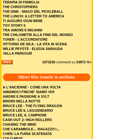
TERAPIA DI FAMIGLIA
THE CHRISTOPHERS
THE DINK - MAGO DEL PICKLEBALL
THE LUNCH: A LETTER TO AMERICA
TI AUGURO OGNI BENE
TOY STORY 5
TRA AMORE E INGANNI
TRE CHILOMETRI ALLA FINE DEL MONDO
TUNER - L’ACCORDATORE
VITTORIO DE SICA - LA VITA IN SCENA
WILLIE PEYOTE - ELEGIA SABAUDA
YALLA PARKOUR
1073235
commenti su
53872
film
Ultimi film inseriti in archivio
A L'ANCIENNE - COME UNA VOLTA
AMIAMOCI FINCHE' SIAMO VIVI
AMORE E PASSIONE A SYLT
BRIVIDI NELLA NOTTE
BRUCE LEE - THE FLYING DRAGON
BRUCE LEE IL LEGGENDARIO
BRUCE LEE, IL CAMPIONE
CASH OUT 2: HIGH ROLLERS
CHASING THE WIND
CHE CARAMBOLE… RAGAZZI!!!...
CHEN: LA FURIA SCATENATA
COLD MEAT