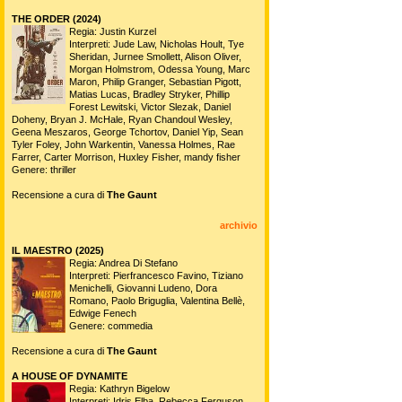
THE ORDER (2024)
Regia: Justin Kurzel
Interpreti: Jude Law, Nicholas Hoult, Tye
Sheridan, Jurnee Smollett, Alison Oliver,
Morgan Holmstrom, Odessa Young, Marc
Maron, Philip Granger, Sebastian Pigott,
Matias Lucas, Bradley Stryker, Phillip
Forest Lewitski, Victor Slezak, Daniel
Doheny, Bryan J. McHale, Ryan Chandoul Wesley,
Geena Meszaros, George Tchortov, Daniel Yip, Sean
Tyler Foley, John Warkentin, Vanessa Holmes, Rae
Farrer, Carter Morrison, Huxley Fisher, mandy fisher
Genere: thriller
Recensione a cura di
The Gaunt
archivio
IL MAESTRO (2025)
Regia: Andrea Di Stefano
Interpreti: Pierfrancesco Favino, Tiziano
Menichelli, Giovanni Ludeno, Dora
Romano, Paolo Briguglia, Valentina Bellè,
Edwige Fenech
Genere: commedia
Recensione a cura di
The Gaunt
A HOUSE OF DYNAMITE
Regia: Kathryn Bigelow
Interpreti: Idris Elba, Rebecca Ferguson,