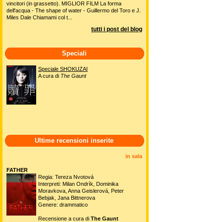
vincitori (in grassetto). MIGLIOR FILM La forma
dell'acqua - The shape of water - Guillermo del Toro e J.
Miles Dale Chiamami col t...
tutti i post del blog
Speciali
Speciale SHOKUZAI
A cura di
The Gaunt
Ultime recensioni inserite
in sala
FATHER
Regia: Tereza Nvotová
Interpreti: Milan Ondrík, Dominika
Moravkova, Anna Geislerová, Peter
Bebjak, Jana Bittnerova
Genere: drammatico
Recensione a cura di
The Gaunt