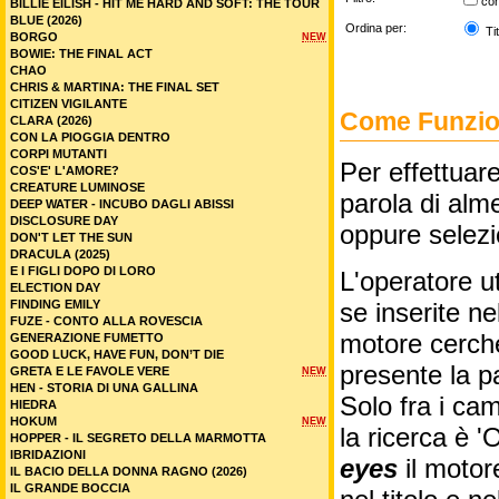
co
BILLIE EILISH - HIT ME HARD AND SOFT: THE TOUR
BLUE (2026)
Ordina per:
Tit
BORGO
NEW
BOWIE: THE FINAL ACT
CHAO
CHRIS & MARTINA: THE FINAL SET
CITIZEN VIGILANTE
Come Funzion
CLARA (2026)
CON LA PIOGGIA DENTRO
CORPI MUTANTI
Per effettuare
COS'E' L'AMORE?
CREATURE LUMINOSE
parola di alme
DEEP WATER - INCUBO DAGLI ABISSI
DISCLOSURE DAY
oppure selez
DON'T LET THE SUN
DRACULA (2025)
E I FIGLI DOPO DI LORO
L'operatore ut
ELECTION DAY
FINDING EMILY
se inserite n
FUZE - CONTO ALLA ROVESCIA
motore cercher
GENERAZIONE FUMETTO
GOOD LUCK, HAVE FUN, DON’T DIE
presente la p
GRETA E LE FAVOLE VERE
NEW
HEN - STORIA DI UNA GALLINA
Solo fra i cam
HIEDRA
HOKUM
NEW
la ricerca è '
HOPPER - IL SEGRETO DELLA MARMOTTA
IBRIDAZIONI
eyes
il motor
IL BACIO DELLA DONNA RAGNO (2026)
IL GRANDE BOCCIA