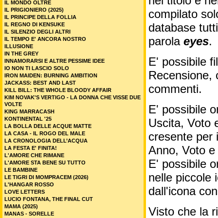
nel titolo e ne
IL MONDO OLTRE
IL PRIGIONIERO (2025)
compilato sol
IL PRINCIPE DELLA FOLLIA
database tutti
IL REGNO DI KENSUKE
IL SILENZIO DEGLI ALTRI
parola
eyes
.
IL TEMPO E' ANCORA NOSTRO
ILLUSIONE
IN THE GREY
E' possibile f
INNAMORARSI E ALTRE PESSIME IDEE
IO NON TI LASCIO SOLO
Recensione, c
IRON MAIDEN: BURNING AMBITION
JACKASS: BEST AND LAST
commenti.
KILL BILL: THE WHOLE BLOODY AFFAIR
KIM NOVAK'S VERTIGO - LA DONNA CHE VISSE DUE
VOLTE
E' possibile o
KING MARRACASH
KONTINENTAL '25
Uscita, Voto 
LA BOLLA DELLE ACQUE MATTE
cresente per 
LA CASA - IL ROGO DEL MALE
LA CRONOLOGIA DELL’ACQUA
Anno, Voto e
LA FESTA E' FINITA!
L'AMORE CHE RIMANE
E' possibile o
L'AMORE STA BENE SU TUTTO
LE BAMBINE
nelle piccole
LE TIGRI DI MOMPRACEM (2026)
L'HANGAR ROSSO
dall'icona co
LOVE LETTERS
LUCIO FONTANA, THE FINAL CUT
MAMA (2025)
Visto che la 
MANAS - SORELLE