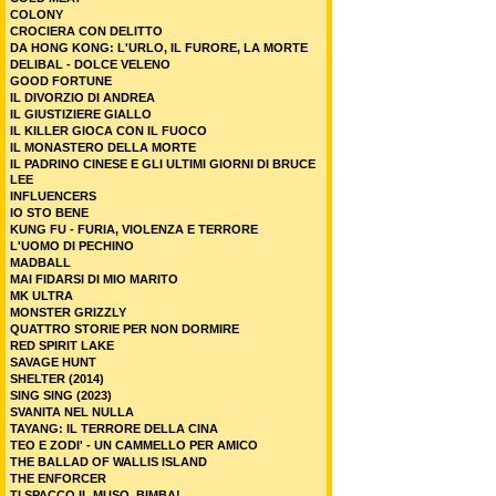
COLONY
CROCIERA CON DELITTO
DA HONG KONG: L'URLO, IL FURORE, LA MORTE
DELIBAL - DOLCE VELENO
GOOD FORTUNE
IL DIVORZIO DI ANDREA
IL GIUSTIZIERE GIALLO
IL KILLER GIOCA CON IL FUOCO
IL MONASTERO DELLA MORTE
IL PADRINO CINESE E GLI ULTIMI GIORNI DI BRUCE
LEE
INFLUENCERS
IO STO BENE
KUNG FU - FURIA, VIOLENZA E TERRORE
L'UOMO DI PECHINO
MADBALL
MAI FIDARSI DI MIO MARITO
MK ULTRA
MONSTER GRIZZLY
QUATTRO STORIE PER NON DORMIRE
RED SPIRIT LAKE
SAVAGE HUNT
SHELTER (2014)
SING SING (2023)
SVANITA NEL NULLA
TAYANG: IL TERRORE DELLA CINA
TEO E ZODI' - UN CAMMELLO PER AMICO
THE BALLAD OF WALLIS ISLAND
THE ENFORCER
TI SPACCO IL MUSO, BIMBA!