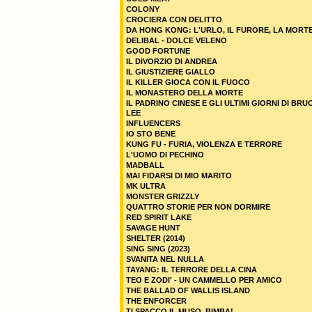
COLONY
CROCIERA CON DELITTO
DA HONG KONG: L'URLO, IL FURORE, LA MORT
DELIBAL - DOLCE VELENO
GOOD FORTUNE
IL DIVORZIO DI ANDREA
IL GIUSTIZIERE GIALLO
IL KILLER GIOCA CON IL FUOCO
IL MONASTERO DELLA MORTE
IL PADRINO CINESE E GLI ULTIMI GIORNI DI BRU
LEE
INFLUENCERS
IO STO BENE
KUNG FU - FURIA, VIOLENZA E TERRORE
L'UOMO DI PECHINO
MADBALL
MAI FIDARSI DI MIO MARITO
MK ULTRA
MONSTER GRIZZLY
QUATTRO STORIE PER NON DORMIRE
RED SPIRIT LAKE
SAVAGE HUNT
SHELTER (2014)
SING SING (2023)
SVANITA NEL NULLA
TAYANG: IL TERRORE DELLA CINA
TEO E ZODI' - UN CAMMELLO PER AMICO
THE BALLAD OF WALLIS ISLAND
THE ENFORCER
TI SPACCO IL MUSO, BIMBA!