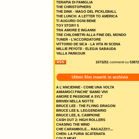
TERAPIA DI FAMIGLIA
THE CHRISTOPHERS
THE DINK - MAGO DEL PICKLEBALL
THE LUNCH: A LETTER TO AMERICA
TI AUGURO OGNI BENE
TOY STORY 5
TRA AMORE E INGANNI
TRE CHILOMETRI ALLA FINE DEL MONDO
TUNER - L’ACCORDATORE
VITTORIO DE SICA - LA VITA IN SCENA
WILLIE PEYOTE - ELEGIA SABAUDA
YALLA PARKOUR
1073251
commenti su
53872
Ultimi film inseriti in archivio
A L'ANCIENNE - COME UNA VOLTA
AMIAMOCI FINCHE' SIAMO VIVI
AMORE E PASSIONE A SYLT
BRIVIDI NELLA NOTTE
BRUCE LEE - THE FLYING DRAGON
BRUCE LEE IL LEGGENDARIO
BRUCE LEE, IL CAMPIONE
CASH OUT 2: HIGH ROLLERS
CHASING THE WIND
CHE CARAMBOLE… RAGAZZI!!!...
CHEN: LA FURIA SCATENATA
COLD MEAT