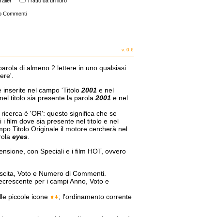
railer
Tratto da un libro
o Commenti
v. 0.6
parola di almeno 2 lettere in uno qualsiasi
ere'.
e inserite nel campo 'Titolo
2001
e nel
nel titolo sia presente la parola
2001
e nel
a ricerca è 'OR': questo significa che se
i film dove sia presente nel titolo e nel
mpo Titolo Originale il motore cercherà nel
arola
eyes
.
censione, con Speciali e i film HOT, ovvero
 Uscita, Voto e Numero di Commenti.
decrescente per i campi Anno, Voto e
lle piccole icone
; l'ordinamento corrente