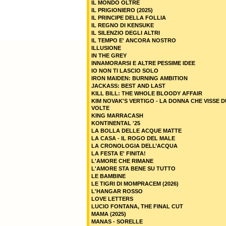
IL MONDO OLTRE
IL PRIGIONIERO (2025)
IL PRINCIPE DELLA FOLLIA
IL REGNO DI KENSUKE
IL SILENZIO DEGLI ALTRI
IL TEMPO E' ANCORA NOSTRO
ILLUSIONE
IN THE GREY
INNAMORARSI E ALTRE PESSIME IDEE
IO NON TI LASCIO SOLO
IRON MAIDEN: BURNING AMBITION
JACKASS: BEST AND LAST
KILL BILL: THE WHOLE BLOODY AFFAIR
KIM NOVAK'S VERTIGO - LA DONNA CHE VISSE 
VOLTE
KING MARRACASH
KONTINENTAL '25
LA BOLLA DELLE ACQUE MATTE
LA CASA - IL ROGO DEL MALE
LA CRONOLOGIA DELL’ACQUA
LA FESTA E' FINITA!
L'AMORE CHE RIMANE
L'AMORE STA BENE SU TUTTO
LE BAMBINE
LE TIGRI DI MOMPRACEM (2026)
L'HANGAR ROSSO
LOVE LETTERS
LUCIO FONTANA, THE FINAL CUT
MAMA (2025)
MANAS - SORELLE