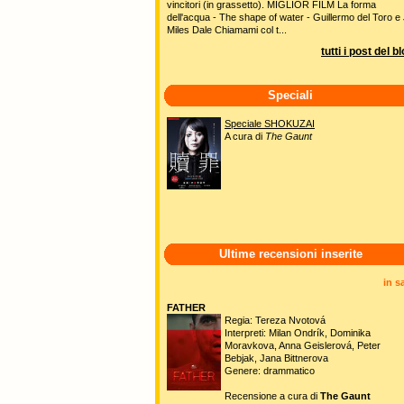
vincitori (in grassetto). MIGLIOR FILM La forma
dell'acqua - The shape of water - Guillermo del Toro e 
Miles Dale Chiamami col t...
tutti i post del b
Speciali
Speciale SHOKUZAI
A cura di
The Gaunt
Ultime recensioni inserite
in s
FATHER
Regia: Tereza Nvotová
Interpreti: Milan Ondrík, Dominika
Moravkova, Anna Geislerová, Peter
Bebjak, Jana Bittnerova
Genere: drammatico
Recensione a cura di
The Gaunt