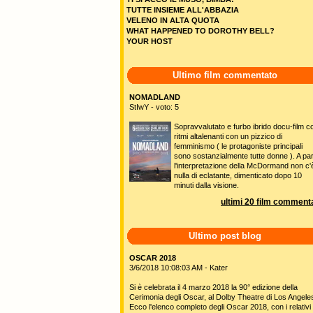
TUTTE INSIEME ALL'ABBAZIA
VELENO IN ALTA QUOTA
WHAT HAPPENED TO DOROTHY BELL?
YOUR HOST
Ultimo film commentato
NOMADLAND
StIwY - voto: 5
Sopravvalutato e furbo ibrido docu-film c
ritmi altalenanti con un pizzico di
femminismo ( le protagoniste principali
sono sostanzialmente tutte donne ). A pa
l'interpretazione della McDormand non c'
nulla di eclatante, dimenticato dopo 10
minuti dalla visione.
ultimi 20 film commenta
Ultimo post blog
OSCAR 2018
3/6/2018 10:08:03 AM - Kater
Si è celebrata il 4 marzo 2018 la 90° edizione della
Cerimonia degli Oscar, al Dolby Theatre di Los Angele
Ecco l'elenco completo degli Oscar 2018, con i relativi