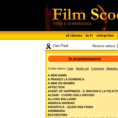
al cinema
in tv
anteprime
Ciao Paul!
Ricerca veloce:
In programmazione
Ordine elenco:
Data
Media voti
Commenti
Alfabetic
A NEW DAWN
A PRANZO LA DOMENICA
A WAR ON WOMEN
AFFECTION
AGENT OF HAPPINESS - IL BHUTAN E LA FELICIT
ALDAIR - CUORE GIALLOROSSO
ALLORA BALLIAMO
AMARGA NAVIDAD
ANTARTICA - QUASI UNA FIABA
AVEMMARIA
BACKROOMS