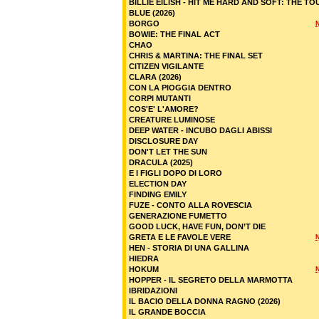
BILLIE EILISH - HIT ME HARD AND SOFT: THE TO
BLUE (2026)
BORGO
BOWIE: THE FINAL ACT
CHAO
CHRIS & MARTINA: THE FINAL SET
CITIZEN VIGILANTE
CLARA (2026)
CON LA PIOGGIA DENTRO
CORPI MUTANTI
COS'E' L'AMORE?
CREATURE LUMINOSE
DEEP WATER - INCUBO DAGLI ABISSI
DISCLOSURE DAY
DON'T LET THE SUN
DRACULA (2025)
E I FIGLI DOPO DI LORO
ELECTION DAY
FINDING EMILY
FUZE - CONTO ALLA ROVESCIA
GENERAZIONE FUMETTO
GOOD LUCK, HAVE FUN, DON’T DIE
GRETA E LE FAVOLE VERE
HEN - STORIA DI UNA GALLINA
HIEDRA
HOKUM
HOPPER - IL SEGRETO DELLA MARMOTTA
IBRIDAZIONI
IL BACIO DELLA DONNA RAGNO (2026)
IL GRANDE BOCCIA