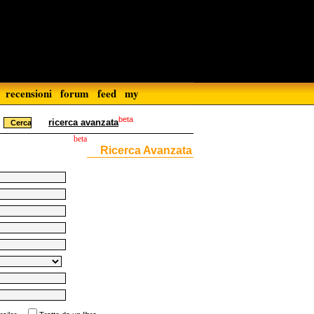
recensioni
forum
feed
my
beta
ricerca avanzata
beta
Ricerca Avanzata