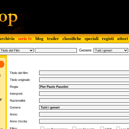
archivio
serie tv
blog
trailer
classifiche
speciali
registi
attori
Genere:
Titolo del film:
o
Titolo originale:
Regia:
Interpreti:
A'
Nazionalità:
Genere:
Anno:
Anno Uscita:
Filtro: