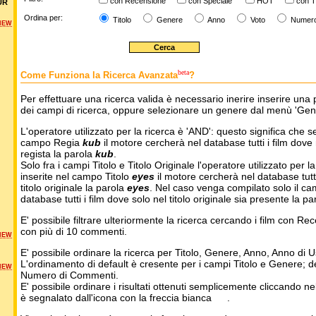
con Recensione
con Speciale
HOT
con T
UR
Ordina per:
Titolo
Genere
Anno
Voto
Numer
NEW
beta
Come Funziona la Ricerca Avanzata
?
Per effettuare una ricerca valida è necessario inerire inserire una 
dei campi di ricerca, oppure selezionare un genere dal menù 'Gen
L'operatore utilizzato per la ricerca è 'AND': questo significa che s
campo Regia
kub
il motore cercherà nel database tutti i film dove 
regista la parola
kub
.
Solo fra i campi Titolo e Titolo Originale l'operatore utilizzato per l
inserite nel campo Titolo
eyes
il motore cercherà nel database tutti 
titolo originale la parola
eyes
. Nel caso venga compilato solo il ca
database tutti i film dove solo nel titolo originale sia presente la p
E' possibile filtrare ulteriormente la ricerca cercando i film con Re
con più di 10 commenti.
NEW
E' possibile ordinare la ricerca per Titolo, Genere, Anno, Anno di
L'ordinamento di default è cresente per i campi Titolo e Genere; 
NEW
Numero di Commenti.
E' possibile ordinare i risultati ottenuti semplicemente cliccando ne
è segnalato dall'icona con la freccia bianca
.