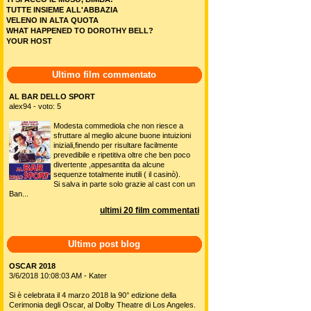
TUTTE INSIEME ALL'ABBAZIA
VELENO IN ALTA QUOTA
WHAT HAPPENED TO DOROTHY BELL?
YOUR HOST
Ultimo film commentato
AL BAR DELLO SPORT
alex94 - voto: 5
Modesta commediola che non riesce a
sfruttare al meglio alcune buone intuizioni
iniziali,finendo per risultare facilmente
prevedibile e ripetitiva oltre che ben poco
divertente ,appesantita da alcune
sequenze totalmente inutili ( il casinò).
Si salva in parte solo grazie al cast con un
Ban...
ultimi 20 film commentati
Ultimo post blog
OSCAR 2018
3/6/2018 10:08:03 AM - Kater
Si è celebrata il 4 marzo 2018 la 90° edizione della
Cerimonia degli Oscar, al Dolby Theatre di Los Angeles.