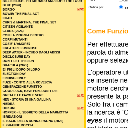
co
BILLIE EILISH - HIT ME HARD AND SOFT: THE TOUR
BLUE (2026)
Ordina per:
Tit
BORGO
NEW
BOWIE: THE FINAL ACT
CHAO
CHRIS & MARTINA: THE FINAL SET
CITIZEN VIGILANTE
Come Funzion
CLARA (2026)
CON LA PIOGGIA DENTRO
CORPI MUTANTI
Per effettuare
COS'E' L'AMORE?
CREATURE LUMINOSE
parola di alme
DEEP WATER - INCUBO DAGLI ABISSI
DISCLOSURE DAY
oppure selez
DON'T LET THE SUN
DRACULA (2025)
E I FIGLI DOPO DI LORO
L'operatore ut
ELECTION DAY
FINDING EMILY
se inserite n
FUZE - CONTO ALLA ROVESCIA
motore cercher
GENERAZIONE FUMETTO
GOOD LUCK, HAVE FUN, DON’T DIE
presente la p
GRETA E LE FAVOLE VERE
NEW
HEN - STORIA DI UNA GALLINA
Solo fra i cam
HIEDRA
HOKUM
NEW
la ricerca è '
HOPPER - IL SEGRETO DELLA MARMOTTA
IBRIDAZIONI
eyes
il motor
IL BACIO DELLA DONNA RAGNO (2026)
IL GRANDE BOCCIA