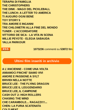
TERAPIA DI FAMIGLIA
THE CHRISTOPHERS
THE DINK - MAGO DEL PICKLEBALL
THE LUNCH: A LETTER TO AMERICA
TI AUGURO OGNI BENE
TOY STORY 5
TRA AMORE E INGANNI
TRE CHILOMETRI ALLA FINE DEL MONDO
TUNER - L’ACCORDATORE
VITTORIO DE SICA - LA VITA IN SCENA
WILLIE PEYOTE - ELEGIA SABAUDA
YALLA PARKOUR
1073236
commenti su
53872
film
Ultimi film inseriti in archivio
A L'ANCIENNE - COME UNA VOLTA
AMIAMOCI FINCHE' SIAMO VIVI
AMORE E PASSIONE A SYLT
BRIVIDI NELLA NOTTE
BRUCE LEE - THE FLYING DRAGON
BRUCE LEE IL LEGGENDARIO
BRUCE LEE, IL CAMPIONE
CASH OUT 2: HIGH ROLLERS
CHASING THE WIND
CHE CARAMBOLE… RAGAZZI!!!...
CHEN: LA FURIA SCATENATA
COLD MEAT