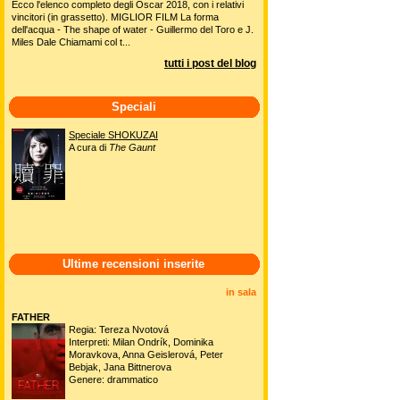
Ecco l'elenco completo degli Oscar 2018, con i relativi
vincitori (in grassetto). MIGLIOR FILM La forma
dell'acqua - The shape of water - Guillermo del Toro e J.
Miles Dale Chiamami col t...
tutti i post del blog
Speciali
Speciale SHOKUZAI
A cura di
The Gaunt
Ultime recensioni inserite
in sala
FATHER
Regia: Tereza Nvotová
Interpreti: Milan Ondrík, Dominika
Moravkova, Anna Geislerová, Peter
Bebjak, Jana Bittnerova
Genere: drammatico