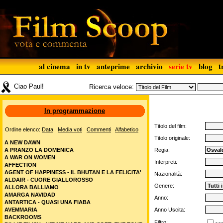
al cinema
in tv
anteprime
archivio
serie tv
blog
t
Ciao Paul!
Ricerca veloce:
In programmazione
Titolo del film:
Ordine elenco:
Data
Media voti
Commenti
Alfabetico
Titolo originale:
A NEW DAWN
A PRANZO LA DOMENICA
Regia:
A WAR ON WOMEN
Interpreti:
AFFECTION
AGENT OF HAPPINESS - IL BHUTAN E LA FELICITA'
Nazionalità:
ALDAIR - CUORE GIALLOROSSO
Genere:
ALLORA BALLIAMO
AMARGA NAVIDAD
Anno:
ANTARTICA - QUASI UNA FIABA
AVEMMARIA
Anno Uscita:
BACKROOMS
Filtro: