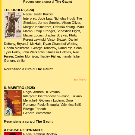
Recensione a cura di
The Gaunt
THE ORDER (2024)
Regia: Justin Kurzel
Interpreti: Jude Law, Nicholas Hoult, Tye
Sheridan, Jurnee Smollett, Alison Oliver,
Morgan Holmstrom, Odessa Young, Marc
Maron, Philip Granger, Sebastian Pigott,
Matias Lucas, Bradley Stryker, Phillip
Forest Lewitski, Victor Slezak, Daniel
Doheny, Bryan J. McHale, Ryan Chandoul Wesley,
Geena Meszaros, George Tchortov, Daniel Yip, Sean
Tyler Foley, John Warkentin, Vanessa Holmes, Rae
Farrer, Carter Morrison, Huxley Fisher, mandy fisher
Genere: thriller
Recensione a cura di
The Gaunt
archivio
IL MAESTRO (2025)
Regia: Andrea Di Stefano
Interpreti: Pierfrancesco Favino, Tiziano
Menichelli, Giovanni Ludeno, Dora
Romano, Paolo Briguglia, Valentina Bellè,
Edwige Fenech
Genere: commedia
Recensione a cura di
The Gaunt
A HOUSE OF DYNAMITE
Regia: Kathryn Bigelow