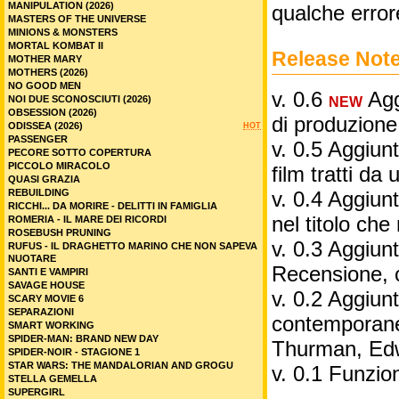
MANIPULATION (2026)
qualche error
MASTERS OF THE UNIVERSE
MINIONS & MONSTERS
MORTAL KOMBAT II
Release Not
MOTHER MARY
MOTHERS (2026)
NO GOOD MEN
v. 0.6
Aggi
NOI DUE SCONOSCIUTI (2026)
NEW
OBSESSION (2026)
di produzione
ODISSEA (2026)
HOT
PASSENGER
v. 0.5 Aggiunt
PECORE SOTTO COPERTURA
PICCOLO MIRACOLO
film tratti da 
QUASI GRAZIA
REBUILDING
v. 0.4 Aggiunt
RICCHI... DA MORIRE - DELITTI IN FAMIGLIA
nel titolo ch
ROMERIA - IL MARE DEI RICORDI
ROSEBUSH PRUNING
v. 0.3 Aggiunt
RUFUS - IL DRAGHETTO MARINO CHE NON SAPEVA
NUOTARE
Recensione, 
SANTI E VAMPIRI
SAVAGE HOUSE
v. 0.2 Aggiunta
SCARY MOVIE 6
SEPARAZIONI
contemporane
SMART WORKING
SPIDER-MAN: BRAND NEW DAY
Thurman, Edw
SPIDER-NOIR - STAGIONE 1
STAR WARS: THE MANDALORIAN AND GROGU
v. 0.1 Funzio
STELLA GEMELLA
SUPERGIRL