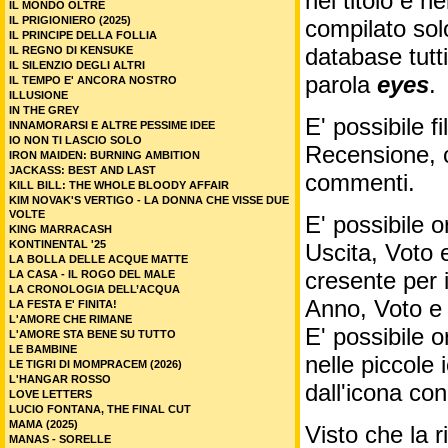
nel titolo e ne
IL MONDO OLTRE
IL PRIGIONIERO (2025)
compilato sol
IL PRINCIPE DELLA FOLLIA
database tutti
IL REGNO DI KENSUKE
IL SILENZIO DEGLI ALTRI
parola
eyes
.
IL TEMPO E' ANCORA NOSTRO
ILLUSIONE
IN THE GREY
E' possibile f
INNAMORARSI E ALTRE PESSIME IDEE
IO NON TI LASCIO SOLO
Recensione, c
IRON MAIDEN: BURNING AMBITION
JACKASS: BEST AND LAST
commenti.
KILL BILL: THE WHOLE BLOODY AFFAIR
KIM NOVAK'S VERTIGO - LA DONNA CHE VISSE DUE
VOLTE
E' possibile o
KING MARRACASH
KONTINENTAL '25
Uscita, Voto 
LA BOLLA DELLE ACQUE MATTE
cresente per 
LA CASA - IL ROGO DEL MALE
LA CRONOLOGIA DELL’ACQUA
Anno, Voto e
LA FESTA E' FINITA!
L'AMORE CHE RIMANE
E' possibile o
L'AMORE STA BENE SU TUTTO
LE BAMBINE
nelle piccole
LE TIGRI DI MOMPRACEM (2026)
L'HANGAR ROSSO
dall'icona co
LOVE LETTERS
LUCIO FONTANA, THE FINAL CUT
MAMA (2025)
Visto che la 
MANAS - SORELLE