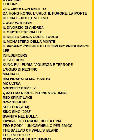
COLONY
CROCIERA CON DELITTO
DA HONG KONG: L'URLO, IL FURORE, LA MORTE
DELIBAL - DOLCE VELENO
GOOD FORTUNE
IL DIVORZIO DI ANDREA
IL GIUSTIZIERE GIALLO
IL KILLER GIOCA CON IL FUOCO
IL MONASTERO DELLA MORTE
IL PADRINO CINESE E GLI ULTIMI GIORNI DI BRUCE
LEE
INFLUENCERS
IO STO BENE
KUNG FU - FURIA, VIOLENZA E TERRORE
L'UOMO DI PECHINO
MADBALL
MAI FIDARSI DI MIO MARITO
MK ULTRA
MONSTER GRIZZLY
QUATTRO STORIE PER NON DORMIRE
RED SPIRIT LAKE
SAVAGE HUNT
SHELTER (2014)
SING SING (2023)
SVANITA NEL NULLA
TAYANG: IL TERRORE DELLA CINA
TEO E ZODI' - UN CAMMELLO PER AMICO
THE BALLAD OF WALLIS ISLAND
THE ENFORCER
TI SPACCO IL MUSO, BIMBA!