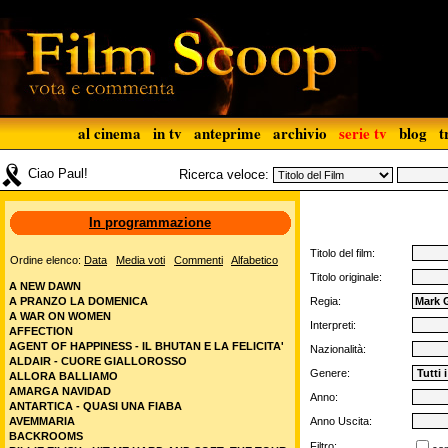
al cinema
in tv
anteprime
archivio
serie tv
blog
t
Ciao Paul!
Ricerca veloce:
In programmazione
Titolo del film:
Ordine elenco:
Data
Media voti
Commenti
Alfabetico
Titolo originale:
A NEW DAWN
A PRANZO LA DOMENICA
Regia:
A WAR ON WOMEN
Interpreti:
AFFECTION
AGENT OF HAPPINESS - IL BHUTAN E LA FELICITA'
Nazionalità:
ALDAIR - CUORE GIALLOROSSO
Genere:
ALLORA BALLIAMO
AMARGA NAVIDAD
Anno:
ANTARTICA - QUASI UNA FIABA
AVEMMARIA
Anno Uscita:
BACKROOMS
Filtro: