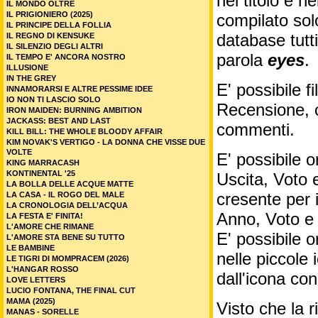
nel titolo e ne
IL MONDO OLTRE
IL PRIGIONIERO (2025)
compilato sol
IL PRINCIPE DELLA FOLLIA
database tutti
IL REGNO DI KENSUKE
IL SILENZIO DEGLI ALTRI
parola
eyes
.
IL TEMPO E' ANCORA NOSTRO
ILLUSIONE
IN THE GREY
E' possibile f
INNAMORARSI E ALTRE PESSIME IDEE
IO NON TI LASCIO SOLO
Recensione, c
IRON MAIDEN: BURNING AMBITION
JACKASS: BEST AND LAST
commenti.
KILL BILL: THE WHOLE BLOODY AFFAIR
KIM NOVAK'S VERTIGO - LA DONNA CHE VISSE DUE
VOLTE
E' possibile o
KING MARRACASH
KONTINENTAL '25
Uscita, Voto 
LA BOLLA DELLE ACQUE MATTE
cresente per 
LA CASA - IL ROGO DEL MALE
LA CRONOLOGIA DELL’ACQUA
Anno, Voto e
LA FESTA E' FINITA!
L'AMORE CHE RIMANE
E' possibile o
L'AMORE STA BENE SU TUTTO
LE BAMBINE
nelle piccole
LE TIGRI DI MOMPRACEM (2026)
L'HANGAR ROSSO
dall'icona co
LOVE LETTERS
LUCIO FONTANA, THE FINAL CUT
MAMA (2025)
Visto che la 
MANAS - SORELLE