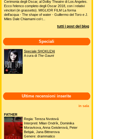
Cerimonia degli Oscar, al Dolby Theatre di Los Angeles.
Ecco l'elenco completo degli Oscar 2018, con i relativi
vincitori (in grassetto). MIGLIOR FILM La forma
dell'acqua - The shape of water - Guillermo del Toro e J.
Miles Dale Chiamami col t...
tutti i post del blog
Speciali
Speciale SHOKUZAI
A cura di
The Gaunt
Ultime recensioni inserite
in sala
FATHER
Regia: Tereza Nvotová
Interpreti: Milan Ondrík, Dominika
Moravkova, Anna Geislerová, Peter
Bebjak, Jana Bittnerova
Genere: drammatico