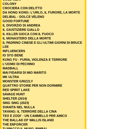
COLONY
CROCIERA CON DELITTO
DA HONG KONG: L'URLO, IL FURORE, LA MORTE
DELIBAL - DOLCE VELENO
GOOD FORTUNE
IL DIVORZIO DI ANDREA
IL GIUSTIZIERE GIALLO
IL KILLER GIOCA CON IL FUOCO
IL MONASTERO DELLA MORTE
IL PADRINO CINESE E GLI ULTIMI GIORNI DI BRUCE
LEE
INFLUENCERS
IO STO BENE
KUNG FU - FURIA, VIOLENZA E TERRORE
L'UOMO DI PECHINO
MADBALL
MAI FIDARSI DI MIO MARITO
MK ULTRA
MONSTER GRIZZLY
QUATTRO STORIE PER NON DORMIRE
RED SPIRIT LAKE
SAVAGE HUNT
SHELTER (2014)
SING SING (2023)
SVANITA NEL NULLA
TAYANG: IL TERRORE DELLA CINA
TEO E ZODI' - UN CAMMELLO PER AMICO
THE BALLAD OF WALLIS ISLAND
THE ENFORCER
TI SPACCO IL MUSO, BIMBA!