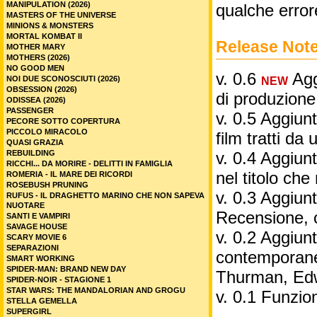
MANIPULATION (2026)
qualche error
MASTERS OF THE UNIVERSE
MINIONS & MONSTERS
MORTAL KOMBAT II
Release Not
MOTHER MARY
MOTHERS (2026)
NO GOOD MEN
v. 0.6
Aggi
NOI DUE SCONOSCIUTI (2026)
NEW
OBSESSION (2026)
di produzione
ODISSEA (2026)
PASSENGER
v. 0.5 Aggiunt
PECORE SOTTO COPERTURA
PICCOLO MIRACOLO
film tratti da 
QUASI GRAZIA
REBUILDING
v. 0.4 Aggiunt
RICCHI... DA MORIRE - DELITTI IN FAMIGLIA
nel titolo ch
ROMERIA - IL MARE DEI RICORDI
ROSEBUSH PRUNING
v. 0.3 Aggiunt
RUFUS - IL DRAGHETTO MARINO CHE NON SAPEVA
NUOTARE
Recensione, 
SANTI E VAMPIRI
SAVAGE HOUSE
v. 0.2 Aggiunta
SCARY MOVIE 6
SEPARAZIONI
contemporane
SMART WORKING
SPIDER-MAN: BRAND NEW DAY
Thurman, Edw
SPIDER-NOIR - STAGIONE 1
STAR WARS: THE MANDALORIAN AND GROGU
v. 0.1 Funzio
STELLA GEMELLA
SUPERGIRL