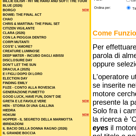
co
BILLIE EILISH - HIT ME HARD AND SOFT: THE TOUR
BLUE (2026)
Ordina per:
Tit
BORGO
NEW
BOWIE: THE FINAL ACT
CHAO
CHRIS & MARTINA: THE FINAL SET
CITIZEN VIGILANTE
Come Funzion
CLARA (2026)
CON LA PIOGGIA DENTRO
CORPI MUTANTI
Per effettuare
COS'E' L'AMORE?
CREATURE LUMINOSE
parola di alme
DEEP WATER - INCUBO DAGLI ABISSI
DISCLOSURE DAY
oppure selez
DON'T LET THE SUN
DRACULA (2025)
E I FIGLI DOPO DI LORO
L'operatore ut
ELECTION DAY
FINDING EMILY
se inserite n
FUZE - CONTO ALLA ROVESCIA
motore cercher
GENERAZIONE FUMETTO
GOOD LUCK, HAVE FUN, DON’T DIE
presente la p
GRETA E LE FAVOLE VERE
NEW
HEN - STORIA DI UNA GALLINA
Solo fra i cam
HIEDRA
HOKUM
NEW
la ricerca è '
HOPPER - IL SEGRETO DELLA MARMOTTA
IBRIDAZIONI
eyes
il motor
IL BACIO DELLA DONNA RAGNO (2026)
IL GRANDE BOCCIA