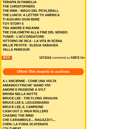
TERAPIA DI FAMIGLIA
THE CHRISTOPHERS
THE DINK - MAGO DEL PICKLEBALL
THE LUNCH: A LETTER TO AMERICA
TI AUGURO OGNI BENE
TOY STORY 5
TRA AMORE E INGANNI
TRE CHILOMETRI ALLA FINE DEL MONDO
TUNER - L’ACCORDATORE
VITTORIO DE SICA - LA VITA IN SCENA
WILLIE PEYOTE - ELEGIA SABAUDA
YALLA PARKOUR
1073216
commenti su
53872
film
Ultimi film inseriti in archivio
A L'ANCIENNE - COME UNA VOLTA
AMIAMOCI FINCHE' SIAMO VIVI
AMORE E PASSIONE A SYLT
BRIVIDI NELLA NOTTE
BRUCE LEE - THE FLYING DRAGON
BRUCE LEE IL LEGGENDARIO
BRUCE LEE, IL CAMPIONE
CASH OUT 2: HIGH ROLLERS
CHASING THE WIND
CHE CARAMBOLE… RAGAZZI!!!...
CHEN: LA FURIA SCATENATA
COLD MEAT