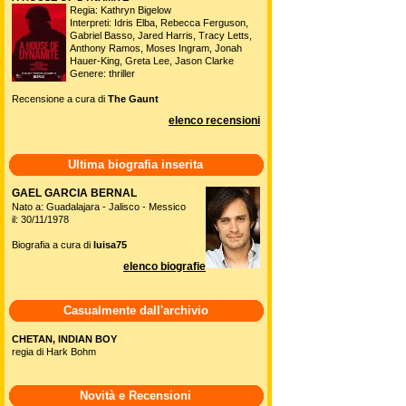
Regia: Kathryn Bigelow
Interpreti: Idris Elba, Rebecca Ferguson,
Gabriel Basso, Jared Harris, Tracy Letts,
Anthony Ramos, Moses Ingram, Jonah
Hauer-King, Greta Lee, Jason Clarke
Genere: thriller
Recensione a cura di
The Gaunt
elenco recensioni
Ultima biografia inserita
GAEL GARCIA BERNAL
Nato a: Guadalajara - Jalisco - Messico
il: 30/11/1978
Biografia a cura di
luisa75
elenco biografie
Casualmente dall'archivio
CHETAN, INDIAN BOY
regia di Hark Bohm
Novità e Recensioni