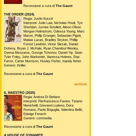
Recensione a cura di
The Gaunt
THE ORDER (2024)
Regia: Justin Kurzel
Interpreti: Jude Law, Nicholas Hoult, Tye
Sheridan, Jurnee Smollett, Alison Oliver,
Morgan Holmstrom, Odessa Young, Marc
Maron, Philip Granger, Sebastian Pigott,
Matias Lucas, Bradley Stryker, Phillip
Forest Lewitski, Victor Slezak, Daniel
Doheny, Bryan J. McHale, Ryan Chandoul Wesley,
Geena Meszaros, George Tchortov, Daniel Yip, Sean
Tyler Foley, John Warkentin, Vanessa Holmes, Rae
Farrer, Carter Morrison, Huxley Fisher, mandy fisher
Genere: thriller
Recensione a cura di
The Gaunt
archivio
IL MAESTRO (2025)
Regia: Andrea Di Stefano
Interpreti: Pierfrancesco Favino, Tiziano
Menichelli, Giovanni Ludeno, Dora
Romano, Paolo Briguglia, Valentina Bellè,
Edwige Fenech
Genere: commedia
Recensione a cura di
The Gaunt
A HOUSE OF DYNAMITE