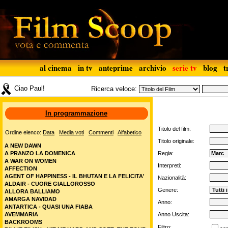
al cinema
in tv
anteprime
archivio
serie tv
blog
t
Ciao Paul!
Ricerca veloce:
In programmazione
Titolo del film:
Ordine elenco:
Data
Media voti
Commenti
Alfabetico
Titolo originale:
A NEW DAWN
A PRANZO LA DOMENICA
Regia:
A WAR ON WOMEN
Interpreti:
AFFECTION
AGENT OF HAPPINESS - IL BHUTAN E LA FELICITA'
Nazionalità:
ALDAIR - CUORE GIALLOROSSO
Genere:
ALLORA BALLIAMO
AMARGA NAVIDAD
Anno:
ANTARTICA - QUASI UNA FIABA
AVEMMARIA
Anno Uscita:
BACKROOMS
Filtro: