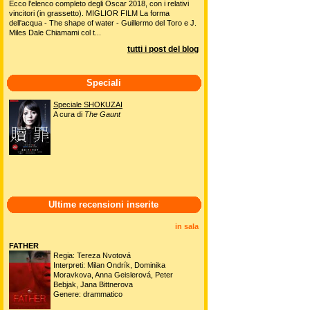
Ecco l'elenco completo degli Oscar 2018, con i relativi
vincitori (in grassetto). MIGLIOR FILM La forma
dell'acqua - The shape of water - Guillermo del Toro e J.
Miles Dale Chiamami col t...
tutti i post del blog
Speciali
Speciale SHOKUZAI
A cura di
The Gaunt
Ultime recensioni inserite
in sala
FATHER
Regia: Tereza Nvotová
Interpreti: Milan Ondrík, Dominika
Moravkova, Anna Geislerová, Peter
Bebjak, Jana Bittnerova
Genere: drammatico