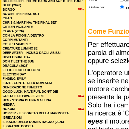
co
BILLIE EILISH - HIT ME HARD AND SOFT: THE TOUR
BLUE (2026)
Ordina per:
Tit
BORGO
NEW
BOWIE: THE FINAL ACT
CHAO
CHRIS & MARTINA: THE FINAL SET
CITIZEN VIGILANTE
Come Funzion
CLARA (2026)
CON LA PIOGGIA DENTRO
CORPI MUTANTI
Per effettuare
COS'E' L'AMORE?
CREATURE LUMINOSE
parola di alme
DEEP WATER - INCUBO DAGLI ABISSI
DISCLOSURE DAY
oppure selez
DON'T LET THE SUN
DRACULA (2025)
E I FIGLI DOPO DI LORO
L'operatore ut
ELECTION DAY
FINDING EMILY
se inserite n
FUZE - CONTO ALLA ROVESCIA
motore cercher
GENERAZIONE FUMETTO
GOOD LUCK, HAVE FUN, DON’T DIE
presente la p
GRETA E LE FAVOLE VERE
NEW
HEN - STORIA DI UNA GALLINA
Solo fra i cam
HIEDRA
HOKUM
NEW
la ricerca è '
HOPPER - IL SEGRETO DELLA MARMOTTA
IBRIDAZIONI
eyes
il motor
IL BACIO DELLA DONNA RAGNO (2026)
IL GRANDE BOCCIA