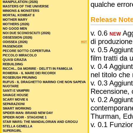
MANIPULATION (2026)
qualche error
MASTERS OF THE UNIVERSE
MINIONS & MONSTERS
MORTAL KOMBAT II
Release Not
MOTHER MARY
MOTHERS (2026)
NO GOOD MEN
v. 0.6
Aggi
NOI DUE SCONOSCIUTI (2026)
NEW
OBSESSION (2026)
di produzione
ODISSEA (2026)
HOT
PASSENGER
v. 0.5 Aggiunt
PECORE SOTTO COPERTURA
PICCOLO MIRACOLO
film tratti da 
QUASI GRAZIA
REBUILDING
v. 0.4 Aggiunt
RICCHI... DA MORIRE - DELITTI IN FAMIGLIA
nel titolo ch
ROMERIA - IL MARE DEI RICORDI
ROSEBUSH PRUNING
v. 0.3 Aggiunt
RUFUS - IL DRAGHETTO MARINO CHE NON SAPEVA
NUOTARE
Recensione, 
SANTI E VAMPIRI
SAVAGE HOUSE
v. 0.2 Aggiunta
SCARY MOVIE 6
SEPARAZIONI
contemporane
SMART WORKING
SPIDER-MAN: BRAND NEW DAY
Thurman, Edw
SPIDER-NOIR - STAGIONE 1
STAR WARS: THE MANDALORIAN AND GROGU
v. 0.1 Funzio
STELLA GEMELLA
SUPERGIRL