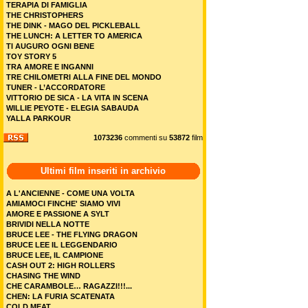
TERAPIA DI FAMIGLIA
THE CHRISTOPHERS
THE DINK - MAGO DEL PICKLEBALL
THE LUNCH: A LETTER TO AMERICA
TI AUGURO OGNI BENE
TOY STORY 5
TRA AMORE E INGANNI
TRE CHILOMETRI ALLA FINE DEL MONDO
TUNER - L’ACCORDATORE
VITTORIO DE SICA - LA VITA IN SCENA
WILLIE PEYOTE - ELEGIA SABAUDA
YALLA PARKOUR
1073236
commenti su
53872
film
Ultimi film inseriti in archivio
A L'ANCIENNE - COME UNA VOLTA
AMIAMOCI FINCHE' SIAMO VIVI
AMORE E PASSIONE A SYLT
BRIVIDI NELLA NOTTE
BRUCE LEE - THE FLYING DRAGON
BRUCE LEE IL LEGGENDARIO
BRUCE LEE, IL CAMPIONE
CASH OUT 2: HIGH ROLLERS
CHASING THE WIND
CHE CARAMBOLE… RAGAZZI!!!...
CHEN: LA FURIA SCATENATA
COLD MEAT