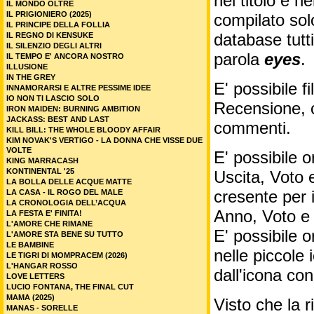
nel titolo e ne
IL MONDO OLTRE
IL PRIGIONIERO (2025)
compilato sol
IL PRINCIPE DELLA FOLLIA
database tutti
IL REGNO DI KENSUKE
IL SILENZIO DEGLI ALTRI
parola
eyes
.
IL TEMPO E' ANCORA NOSTRO
ILLUSIONE
IN THE GREY
E' possibile f
INNAMORARSI E ALTRE PESSIME IDEE
IO NON TI LASCIO SOLO
Recensione, c
IRON MAIDEN: BURNING AMBITION
JACKASS: BEST AND LAST
commenti.
KILL BILL: THE WHOLE BLOODY AFFAIR
KIM NOVAK'S VERTIGO - LA DONNA CHE VISSE DUE
VOLTE
E' possibile o
KING MARRACASH
KONTINENTAL '25
Uscita, Voto 
LA BOLLA DELLE ACQUE MATTE
cresente per 
LA CASA - IL ROGO DEL MALE
LA CRONOLOGIA DELL’ACQUA
Anno, Voto e
LA FESTA E' FINITA!
L'AMORE CHE RIMANE
E' possibile o
L'AMORE STA BENE SU TUTTO
LE BAMBINE
nelle piccole
LE TIGRI DI MOMPRACEM (2026)
L'HANGAR ROSSO
dall'icona co
LOVE LETTERS
LUCIO FONTANA, THE FINAL CUT
MAMA (2025)
Visto che la 
MANAS - SORELLE