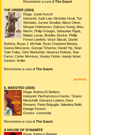
Recensione a cura di
The Gaunt
THE ORDER (2024)
Regia: Justin Kurzel
Interpreti: Jude Law, Nicholas Hoult, Tye
Sheridan, Jurnee Smollett, Alison Oliver,
Morgan Holmstrom, Odessa Young, Marc
Maron, Philip Granger, Sebastian Pigott,
Matias Lucas, Bradley Stryker, Phillip
Forest Lewitski, Victor Slezak, Daniel
Doheny, Bryan J. McHale, Ryan Chandoul Wesley,
Geena Meszaros, George Tchortov, Daniel Yip, Sean
Tyler Foley, John Warkentin, Vanessa Holmes, Rae
Farrer, Carter Morrison, Huxley Fisher, mandy fisher
Genere: thriller
Recensione a cura di
The Gaunt
archivio
IL MAESTRO (2025)
Regia: Andrea Di Stefano
Interpreti: Pierfrancesco Favino, Tiziano
Menichelli, Giovanni Ludeno, Dora
Romano, Paolo Briguglia, Valentina Bellè,
Edwige Fenech
Genere: commedia
Recensione a cura di
The Gaunt
A HOUSE OF DYNAMITE
Regia: Kathryn Bigelow