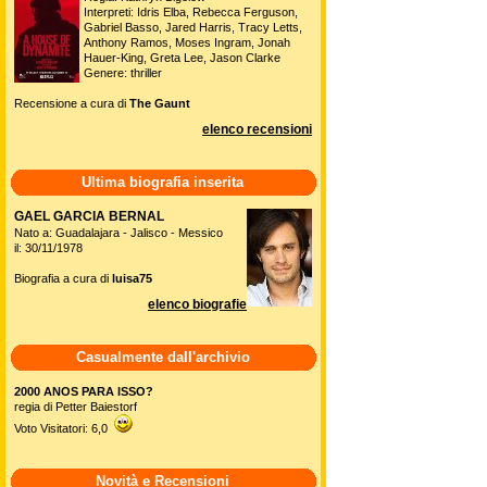
Interpreti: Idris Elba, Rebecca Ferguson,
Gabriel Basso, Jared Harris, Tracy Letts,
Anthony Ramos, Moses Ingram, Jonah
Hauer-King, Greta Lee, Jason Clarke
Genere: thriller
Recensione a cura di
The Gaunt
elenco recensioni
Ultima biografia inserita
GAEL GARCIA BERNAL
Nato a: Guadalajara - Jalisco - Messico
il: 30/11/1978
Biografia a cura di
luisa75
elenco biografie
Casualmente dall'archivio
2000 ANOS PARA ISSO?
regia di Petter Baiestorf
Voto Visitatori: 6,0
Novità e Recensioni