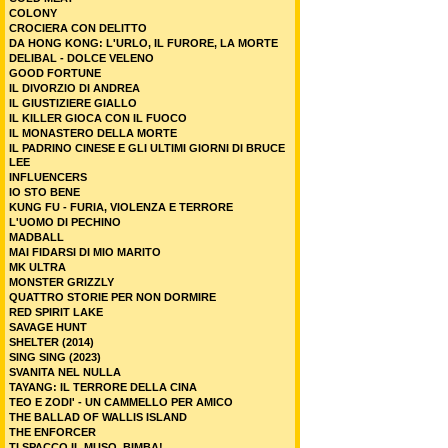
COLONY
CROCIERA CON DELITTO
DA HONG KONG: L'URLO, IL FURORE, LA MORTE
DELIBAL - DOLCE VELENO
GOOD FORTUNE
IL DIVORZIO DI ANDREA
IL GIUSTIZIERE GIALLO
IL KILLER GIOCA CON IL FUOCO
IL MONASTERO DELLA MORTE
IL PADRINO CINESE E GLI ULTIMI GIORNI DI BRUCE
LEE
INFLUENCERS
IO STO BENE
KUNG FU - FURIA, VIOLENZA E TERRORE
L'UOMO DI PECHINO
MADBALL
MAI FIDARSI DI MIO MARITO
MK ULTRA
MONSTER GRIZZLY
QUATTRO STORIE PER NON DORMIRE
RED SPIRIT LAKE
SAVAGE HUNT
SHELTER (2014)
SING SING (2023)
SVANITA NEL NULLA
TAYANG: IL TERRORE DELLA CINA
TEO E ZODI' - UN CAMMELLO PER AMICO
THE BALLAD OF WALLIS ISLAND
THE ENFORCER
TI SPACCO IL MUSO, BIMBA!