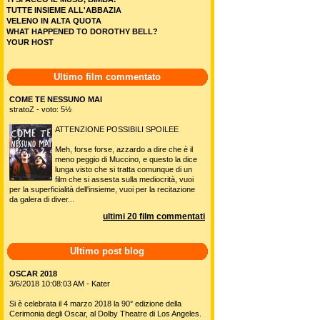
TUTTE INSIEME ALL'ABBAZIA
VELENO IN ALTA QUOTA
WHAT HAPPENED TO DOROTHY BELL?
YOUR HOST
Ultimo film commentato
COME TE NESSUNO MAI
stratoZ - voto: 5½
ATTENZIONE POSSIBILI SPOILEE
Meh, forse forse, azzardo a dire che è il
meno peggio di Muccino, e questo la dice
lunga visto che si tratta comunque di un
film che si assesta sulla mediocrità, vuoi
per la superficialità dell'insieme, vuoi per la recitazione
da galera di diver...
ultimi 20 film commentati
Ultimo post blog
OSCAR 2018
3/6/2018 10:08:03 AM - Kater
Si è celebrata il 4 marzo 2018 la 90° edizione della
Cerimonia degli Oscar, al Dolby Theatre di Los Angeles.