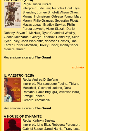
Regia: Justin Kurzel
Interpreti: Jude Law, Nicholas Hoult, Tye
Sheridan, Jurnee Smollett, Alison Oliver,
Morgan Holmstrom, Odessa Young, Marc
Maron, Philip Granger, Sebastian Pigott,
Matias Lucas, Bradley Stryker, Phillip
Forest Lewitski, Victor Slezak, Daniel
Doheny, Bryan J. McHale, Ryan Chandoul Wesley,
Geena Meszaros, George Tchortov, Daniel Yip, Sean
Tyler Foley, John Warkentin, Vanessa Holmes, Rae
Farrer, Carter Morrison, Huxley Fisher, mandy fisher
Genere: thriller
Recensione a cura di
The Gaunt
archivio
IL MAESTRO (2025)
Regia: Andrea Di Stefano
Interpreti: Pierfrancesco Favino, Tiziano
Menichelli, Giovanni Ludeno, Dora
Romano, Paolo Briguglia, Valentina Bellè,
Edwige Fenech
Genere: commedia
Recensione a cura di
The Gaunt
A HOUSE OF DYNAMITE
Regia: Kathryn Bigelow
Interpreti: Idris Elba, Rebecca Ferguson,
Gabriel Basso, Jared Harris, Tracy Letts,