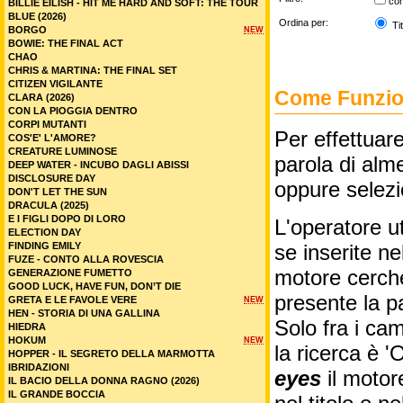
co
BILLIE EILISH - HIT ME HARD AND SOFT: THE TOUR
BLUE (2026)
Ordina per:
Tit
BORGO
NEW
BOWIE: THE FINAL ACT
CHAO
CHRIS & MARTINA: THE FINAL SET
CITIZEN VIGILANTE
Come Funzion
CLARA (2026)
CON LA PIOGGIA DENTRO
CORPI MUTANTI
Per effettuare
COS'E' L'AMORE?
CREATURE LUMINOSE
parola di alme
DEEP WATER - INCUBO DAGLI ABISSI
DISCLOSURE DAY
oppure selez
DON'T LET THE SUN
DRACULA (2025)
E I FIGLI DOPO DI LORO
L'operatore ut
ELECTION DAY
FINDING EMILY
se inserite n
FUZE - CONTO ALLA ROVESCIA
motore cercher
GENERAZIONE FUMETTO
GOOD LUCK, HAVE FUN, DON’T DIE
presente la p
GRETA E LE FAVOLE VERE
NEW
HEN - STORIA DI UNA GALLINA
Solo fra i cam
HIEDRA
HOKUM
NEW
la ricerca è '
HOPPER - IL SEGRETO DELLA MARMOTTA
IBRIDAZIONI
eyes
il motor
IL BACIO DELLA DONNA RAGNO (2026)
IL GRANDE BOCCIA