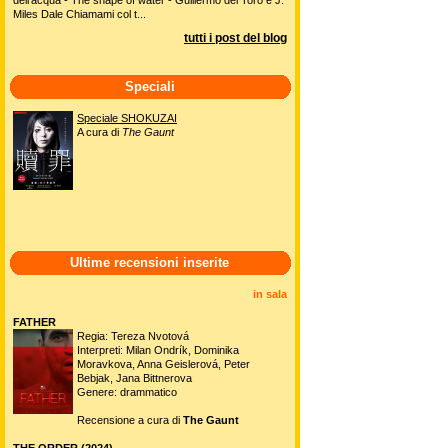
Miles Dale Chiamami col t...
tutti i post del blog
Speciali
Speciale SHOKUZAI
A cura di
The Gaunt
Ultime recensioni inserite
in sala
FATHER
Regia: Tereza Nvotová
Interpreti: Milan Ondrík, Dominika
Moravkova, Anna Geislerová, Peter
Bebjak, Jana Bittnerova
Genere: drammatico
Recensione a cura di
The Gaunt
THE ORDER (2024)