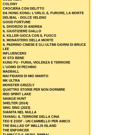
COLONY
CROCIERA CON DELITTO
DA HONG KONG: L'URLO, IL FURORE, LA MORTE
DELIBAL - DOLCE VELENO
GOOD FORTUNE
IL DIVORZIO DI ANDREA
IL GIUSTIZIERE GIALLO
IL KILLER GIOCA CON IL FUOCO
IL MONASTERO DELLA MORTE
IL PADRINO CINESE E GLI ULTIMI GIORNI DI BRUCE
LEE
INFLUENCERS
IO STO BENE
KUNG FU - FURIA, VIOLENZA E TERRORE
L'UOMO DI PECHINO
MADBALL
MAI FIDARSI DI MIO MARITO
MK ULTRA
MONSTER GRIZZLY
QUATTRO STORIE PER NON DORMIRE
RED SPIRIT LAKE
SAVAGE HUNT
SHELTER (2014)
SING SING (2023)
SVANITA NEL NULLA
TAYANG: IL TERRORE DELLA CINA
TEO E ZODI' - UN CAMMELLO PER AMICO
THE BALLAD OF WALLIS ISLAND
THE ENFORCER
TI SPACCO IL MUSO, BIMBA!