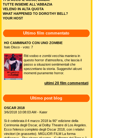
TUTTE INSIEME ALL'ABBAZIA
VELENO IN ALTA QUOTA
WHAT HAPPENED TO DOROTHY BELL?
YOUR HOST
Ultimo film commentato
HO CAMMINATO CON UNO ZOMBIE
Italo Disco - voto: 7
Riti vodoo e zombi vecchia maniera in
questo horror d'atmosfera, che lascia il
passo a situazioni sentimentali che
spezzettano la storia. Suggestivi alcuni
momenti puramente horror.
ultimi 20 film commentati
Ultimo post blog
OSCAR 2018
3/6/2018 10:08:03 AM - Kater
Si è celebrata il 4 marzo 2018 la 90° edizione della
Cerimonia degli Oscar, al Dolby Theatre di Los Angeles.
Ecco l'elenco completo degli Oscar 2018, con i relativi
vincitori (in grassetto). MIGLIOR FILM La forma
dell'acqua - The shape of water - Guillermo del Toro e J.