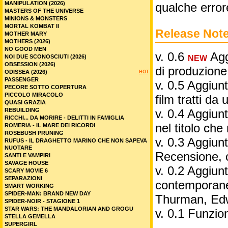
MANIPULATION (2026)
qualche error
MASTERS OF THE UNIVERSE
MINIONS & MONSTERS
MORTAL KOMBAT II
Release Not
MOTHER MARY
MOTHERS (2026)
NO GOOD MEN
v. 0.6
Aggi
NOI DUE SCONOSCIUTI (2026)
NEW
OBSESSION (2026)
di produzione
ODISSEA (2026)
HOT
PASSENGER
v. 0.5 Aggiunt
PECORE SOTTO COPERTURA
PICCOLO MIRACOLO
film tratti da 
QUASI GRAZIA
REBUILDING
v. 0.4 Aggiunt
RICCHI... DA MORIRE - DELITTI IN FAMIGLIA
nel titolo ch
ROMERIA - IL MARE DEI RICORDI
ROSEBUSH PRUNING
v. 0.3 Aggiunt
RUFUS - IL DRAGHETTO MARINO CHE NON SAPEVA
NUOTARE
Recensione, 
SANTI E VAMPIRI
SAVAGE HOUSE
v. 0.2 Aggiunta
SCARY MOVIE 6
SEPARAZIONI
contemporane
SMART WORKING
SPIDER-MAN: BRAND NEW DAY
Thurman, Edw
SPIDER-NOIR - STAGIONE 1
STAR WARS: THE MANDALORIAN AND GROGU
v. 0.1 Funzio
STELLA GEMELLA
SUPERGIRL