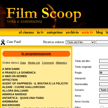
al cinema
in tv
anteprime
archivio
serie tv
blog
t
Ciao Paul!
Ricerca veloce:
In programmazione
Titolo del film:
Ordine elenco:
Data
Media voti
Commenti
Alfabetico
Titolo originale:
A NEW DAWN
A PRANZO LA DOMENICA
Regia:
A WAR ON WOMEN
Interpreti:
AFFECTION
AGENT OF HAPPINESS - IL BHUTAN E LA FELICITA'
Nazionalità:
ALDAIR - CUORE GIALLOROSSO
Genere:
ALLORA BALLIAMO
AMARGA NAVIDAD
Anno:
ANTARTICA - QUASI UNA FIABA
AVEMMARIA
Anno Uscita:
BACKROOMS
Filtro: