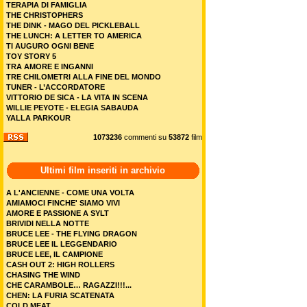
TERAPIA DI FAMIGLIA
THE CHRISTOPHERS
THE DINK - MAGO DEL PICKLEBALL
THE LUNCH: A LETTER TO AMERICA
TI AUGURO OGNI BENE
TOY STORY 5
TRA AMORE E INGANNI
TRE CHILOMETRI ALLA FINE DEL MONDO
TUNER - L’ACCORDATORE
VITTORIO DE SICA - LA VITA IN SCENA
WILLIE PEYOTE - ELEGIA SABAUDA
YALLA PARKOUR
1073236
commenti su
53872
film
Ultimi film inseriti in archivio
A L'ANCIENNE - COME UNA VOLTA
AMIAMOCI FINCHE' SIAMO VIVI
AMORE E PASSIONE A SYLT
BRIVIDI NELLA NOTTE
BRUCE LEE - THE FLYING DRAGON
BRUCE LEE IL LEGGENDARIO
BRUCE LEE, IL CAMPIONE
CASH OUT 2: HIGH ROLLERS
CHASING THE WIND
CHE CARAMBOLE… RAGAZZI!!!...
CHEN: LA FURIA SCATENATA
COLD MEAT