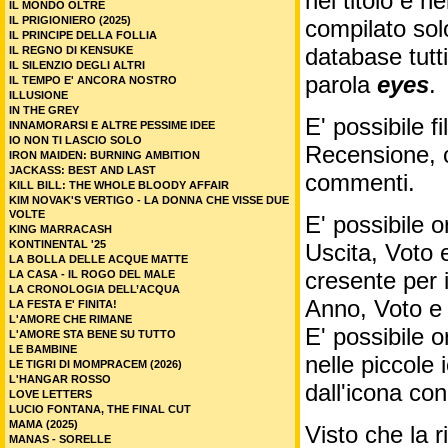
nel titolo e ne
IL MONDO OLTRE
IL PRIGIONIERO (2025)
compilato sol
IL PRINCIPE DELLA FOLLIA
database tutti
IL REGNO DI KENSUKE
IL SILENZIO DEGLI ALTRI
parola
eyes
.
IL TEMPO E' ANCORA NOSTRO
ILLUSIONE
IN THE GREY
E' possibile f
INNAMORARSI E ALTRE PESSIME IDEE
IO NON TI LASCIO SOLO
Recensione, c
IRON MAIDEN: BURNING AMBITION
JACKASS: BEST AND LAST
commenti.
KILL BILL: THE WHOLE BLOODY AFFAIR
KIM NOVAK'S VERTIGO - LA DONNA CHE VISSE DUE
VOLTE
E' possibile o
KING MARRACASH
KONTINENTAL '25
Uscita, Voto 
LA BOLLA DELLE ACQUE MATTE
cresente per 
LA CASA - IL ROGO DEL MALE
LA CRONOLOGIA DELL’ACQUA
Anno, Voto e
LA FESTA E' FINITA!
L'AMORE CHE RIMANE
E' possibile o
L'AMORE STA BENE SU TUTTO
LE BAMBINE
nelle piccole
LE TIGRI DI MOMPRACEM (2026)
L'HANGAR ROSSO
dall'icona co
LOVE LETTERS
LUCIO FONTANA, THE FINAL CUT
MAMA (2025)
Visto che la 
MANAS - SORELLE