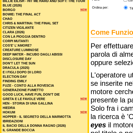
co
BILLIE EILISH - HIT ME HARD AND SOFT: THE TOUR
BLUE (2026)
Ordina per:
Tit
BORGO
NEW
BOWIE: THE FINAL ACT
CHAO
CHRIS & MARTINA: THE FINAL SET
CITIZEN VIGILANTE
Come Funzion
CLARA (2026)
CON LA PIOGGIA DENTRO
CORPI MUTANTI
Per effettuare
COS'E' L'AMORE?
CREATURE LUMINOSE
parola di alme
DEEP WATER - INCUBO DAGLI ABISSI
DISCLOSURE DAY
oppure selez
DON'T LET THE SUN
DRACULA (2025)
E I FIGLI DOPO DI LORO
L'operatore ut
ELECTION DAY
FINDING EMILY
se inserite n
FUZE - CONTO ALLA ROVESCIA
motore cercher
GENERAZIONE FUMETTO
GOOD LUCK, HAVE FUN, DON’T DIE
presente la p
GRETA E LE FAVOLE VERE
NEW
HEN - STORIA DI UNA GALLINA
Solo fra i cam
HIEDRA
HOKUM
NEW
la ricerca è '
HOPPER - IL SEGRETO DELLA MARMOTTA
IBRIDAZIONI
eyes
il motor
IL BACIO DELLA DONNA RAGNO (2026)
IL GRANDE BOCCIA