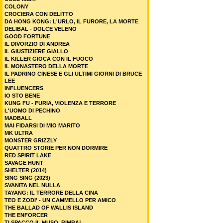
COLONY
CROCIERA CON DELITTO
DA HONG KONG: L'URLO, IL FURORE, LA MORTE
DELIBAL - DOLCE VELENO
GOOD FORTUNE
IL DIVORZIO DI ANDREA
IL GIUSTIZIERE GIALLO
IL KILLER GIOCA CON IL FUOCO
IL MONASTERO DELLA MORTE
IL PADRINO CINESE E GLI ULTIMI GIORNI DI BRUCE
LEE
INFLUENCERS
IO STO BENE
KUNG FU - FURIA, VIOLENZA E TERRORE
L'UOMO DI PECHINO
MADBALL
MAI FIDARSI DI MIO MARITO
MK ULTRA
MONSTER GRIZZLY
QUATTRO STORIE PER NON DORMIRE
RED SPIRIT LAKE
SAVAGE HUNT
SHELTER (2014)
SING SING (2023)
SVANITA NEL NULLA
TAYANG: IL TERRORE DELLA CINA
TEO E ZODI' - UN CAMMELLO PER AMICO
THE BALLAD OF WALLIS ISLAND
THE ENFORCER
TI SPACCO IL MUSO, BIMBA!