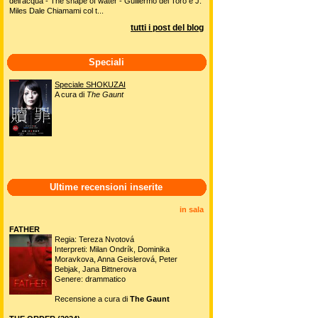
dell'acqua - The shape of water - Guillermo del Toro e J.
Miles Dale Chiamami col t...
tutti i post del blog
Speciali
Speciale SHOKUZAI
A cura di
The Gaunt
Ultime recensioni inserite
in sala
FATHER
Regia: Tereza Nvotová
Interpreti: Milan Ondrík, Dominika
Moravkova, Anna Geislerová, Peter
Bebjak, Jana Bittnerova
Genere: drammatico
Recensione a cura di
The Gaunt