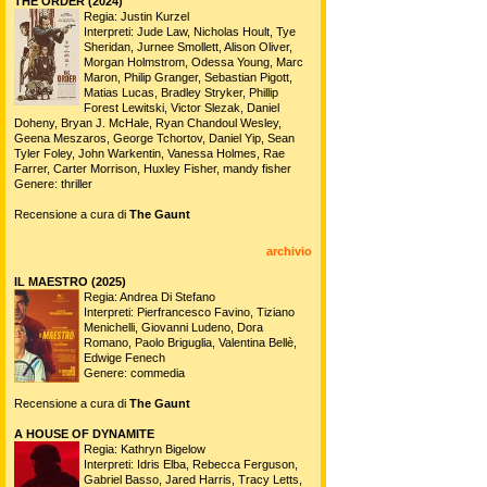
THE ORDER (2024)
Regia: Justin Kurzel
Interpreti: Jude Law, Nicholas Hoult, Tye
Sheridan, Jurnee Smollett, Alison Oliver,
Morgan Holmstrom, Odessa Young, Marc
Maron, Philip Granger, Sebastian Pigott,
Matias Lucas, Bradley Stryker, Phillip
Forest Lewitski, Victor Slezak, Daniel
Doheny, Bryan J. McHale, Ryan Chandoul Wesley,
Geena Meszaros, George Tchortov, Daniel Yip, Sean
Tyler Foley, John Warkentin, Vanessa Holmes, Rae
Farrer, Carter Morrison, Huxley Fisher, mandy fisher
Genere: thriller
Recensione a cura di
The Gaunt
archivio
IL MAESTRO (2025)
Regia: Andrea Di Stefano
Interpreti: Pierfrancesco Favino, Tiziano
Menichelli, Giovanni Ludeno, Dora
Romano, Paolo Briguglia, Valentina Bellè,
Edwige Fenech
Genere: commedia
Recensione a cura di
The Gaunt
A HOUSE OF DYNAMITE
Regia: Kathryn Bigelow
Interpreti: Idris Elba, Rebecca Ferguson,
Gabriel Basso, Jared Harris, Tracy Letts,