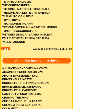
TERAPIA DI FAMIGLIA
THE CHRISTOPHERS
THE DINK - MAGO DEL PICKLEBALL
THE LUNCH: A LETTER TO AMERICA
TI AUGURO OGNI BENE
TOY STORY 5
TRA AMORE E INGANNI
TRE CHILOMETRI ALLA FINE DEL MONDO
TUNER - L’ACCORDATORE
VITTORIO DE SICA - LA VITA IN SCENA
WILLIE PEYOTE - ELEGIA SABAUDA
YALLA PARKOUR
1073236
commenti su
53872
film
Ultimi film inseriti in archivio
A L'ANCIENNE - COME UNA VOLTA
AMIAMOCI FINCHE' SIAMO VIVI
AMORE E PASSIONE A SYLT
BRIVIDI NELLA NOTTE
BRUCE LEE - THE FLYING DRAGON
BRUCE LEE IL LEGGENDARIO
BRUCE LEE, IL CAMPIONE
CASH OUT 2: HIGH ROLLERS
CHASING THE WIND
CHE CARAMBOLE… RAGAZZI!!!...
CHEN: LA FURIA SCATENATA
COLD MEAT