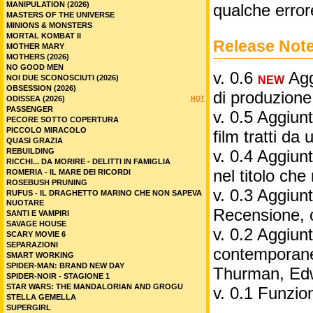
MANIPULATION (2026)
qualche error
MASTERS OF THE UNIVERSE
MINIONS & MONSTERS
MORTAL KOMBAT II
Release Not
MOTHER MARY
MOTHERS (2026)
NO GOOD MEN
v. 0.6
Aggi
NOI DUE SCONOSCIUTI (2026)
NEW
OBSESSION (2026)
di produzione
ODISSEA (2026)
HOT
PASSENGER
v. 0.5 Aggiunt
PECORE SOTTO COPERTURA
PICCOLO MIRACOLO
film tratti da 
QUASI GRAZIA
REBUILDING
v. 0.4 Aggiunt
RICCHI... DA MORIRE - DELITTI IN FAMIGLIA
nel titolo ch
ROMERIA - IL MARE DEI RICORDI
ROSEBUSH PRUNING
v. 0.3 Aggiunt
RUFUS - IL DRAGHETTO MARINO CHE NON SAPEVA
NUOTARE
Recensione, 
SANTI E VAMPIRI
SAVAGE HOUSE
v. 0.2 Aggiunta
SCARY MOVIE 6
SEPARAZIONI
contemporane
SMART WORKING
SPIDER-MAN: BRAND NEW DAY
Thurman, Edw
SPIDER-NOIR - STAGIONE 1
STAR WARS: THE MANDALORIAN AND GROGU
v. 0.1 Funzio
STELLA GEMELLA
SUPERGIRL