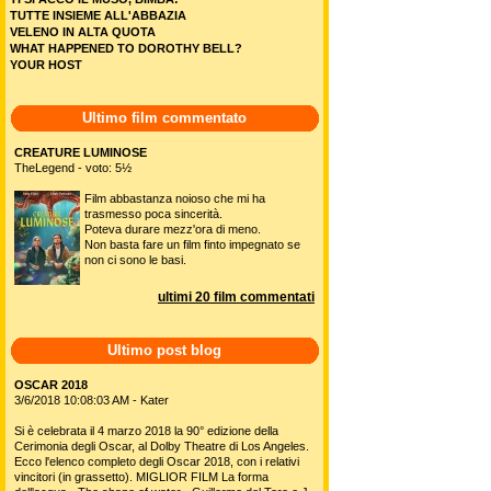
TUTTE INSIEME ALL'ABBAZIA
VELENO IN ALTA QUOTA
WHAT HAPPENED TO DOROTHY BELL?
YOUR HOST
Ultimo film commentato
CREATURE LUMINOSE
TheLegend - voto: 5½
Film abbastanza noioso che mi ha
trasmesso poca sincerità.
Poteva durare mezz'ora di meno.
Non basta fare un film finto impegnato se
non ci sono le basi.
ultimi 20 film commentati
Ultimo post blog
OSCAR 2018
3/6/2018 10:08:03 AM - Kater
Si è celebrata il 4 marzo 2018 la 90° edizione della
Cerimonia degli Oscar, al Dolby Theatre di Los Angeles.
Ecco l'elenco completo degli Oscar 2018, con i relativi
vincitori (in grassetto). MIGLIOR FILM La forma