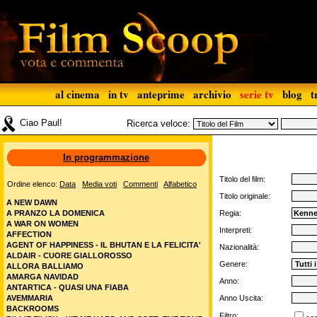
al cinema
in tv
anteprime
archivio
serie tv
blog
t
Ciao Paul!
Ricerca veloce:
In programmazione
Titolo del film:
Ordine elenco:
Data
Media voti
Commenti
Alfabetico
Titolo originale:
A NEW DAWN
A PRANZO LA DOMENICA
Regia:
A WAR ON WOMEN
Interpreti:
AFFECTION
AGENT OF HAPPINESS - IL BHUTAN E LA FELICITA'
Nazionalità:
ALDAIR - CUORE GIALLOROSSO
Genere:
ALLORA BALLIAMO
AMARGA NAVIDAD
Anno:
ANTARTICA - QUASI UNA FIABA
AVEMMARIA
Anno Uscita:
BACKROOMS
Filtro: