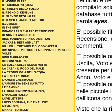
nel titolo e ne
IL MONDO OLTRE
IL PRIGIONIERO (2025)
compilato sol
IL PRINCIPE DELLA FOLLIA
database tutti
IL REGNO DI KENSUKE
IL SILENZIO DEGLI ALTRI
parola
eyes
.
IL TEMPO E' ANCORA NOSTRO
ILLUSIONE
IN THE GREY
E' possibile f
INNAMORARSI E ALTRE PESSIME IDEE
IO NON TI LASCIO SOLO
Recensione, c
IRON MAIDEN: BURNING AMBITION
JACKASS: BEST AND LAST
commenti.
KILL BILL: THE WHOLE BLOODY AFFAIR
KIM NOVAK'S VERTIGO - LA DONNA CHE VISSE DUE
VOLTE
E' possibile o
KING MARRACASH
KONTINENTAL '25
Uscita, Voto 
LA BOLLA DELLE ACQUE MATTE
cresente per 
LA CASA - IL ROGO DEL MALE
LA CRONOLOGIA DELL’ACQUA
Anno, Voto e
LA FESTA E' FINITA!
L'AMORE CHE RIMANE
E' possibile o
L'AMORE STA BENE SU TUTTO
LE BAMBINE
nelle piccole
LE TIGRI DI MOMPRACEM (2026)
L'HANGAR ROSSO
dall'icona co
LOVE LETTERS
LUCIO FONTANA, THE FINAL CUT
MAMA (2025)
Visto che la 
MANAS - SORELLE