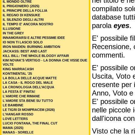
nel titolo e ne
IL MONDO OLTRE
IL PRIGIONIERO (2025)
compilato sol
IL PRINCIPE DELLA FOLLIA
database tutti
IL REGNO DI KENSUKE
IL SILENZIO DEGLI ALTRI
parola
eyes
.
IL TEMPO E' ANCORA NOSTRO
ILLUSIONE
IN THE GREY
E' possibile f
INNAMORARSI E ALTRE PESSIME IDEE
IO NON TI LASCIO SOLO
Recensione, c
IRON MAIDEN: BURNING AMBITION
JACKASS: BEST AND LAST
commenti.
KILL BILL: THE WHOLE BLOODY AFFAIR
KIM NOVAK'S VERTIGO - LA DONNA CHE VISSE DUE
VOLTE
E' possibile o
KING MARRACASH
KONTINENTAL '25
Uscita, Voto 
LA BOLLA DELLE ACQUE MATTE
cresente per 
LA CASA - IL ROGO DEL MALE
LA CRONOLOGIA DELL’ACQUA
Anno, Voto e
LA FESTA E' FINITA!
L'AMORE CHE RIMANE
E' possibile o
L'AMORE STA BENE SU TUTTO
LE BAMBINE
nelle piccole
LE TIGRI DI MOMPRACEM (2026)
L'HANGAR ROSSO
dall'icona co
LOVE LETTERS
LUCIO FONTANA, THE FINAL CUT
MAMA (2025)
Visto che la 
MANAS - SORELLE