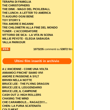
TERAPIA DI FAMIGLIA
THE CHRISTOPHERS
THE DINK - MAGO DEL PICKLEBALL
THE LUNCH: A LETTER TO AMERICA
TI AUGURO OGNI BENE
TOY STORY 5
TRA AMORE E INGANNI
TRE CHILOMETRI ALLA FINE DEL MONDO
TUNER - L’ACCORDATORE
VITTORIO DE SICA - LA VITA IN SCENA
WILLIE PEYOTE - ELEGIA SABAUDA
YALLA PARKOUR
1073235
commenti su
53872
film
Ultimi film inseriti in archivio
A L'ANCIENNE - COME UNA VOLTA
AMIAMOCI FINCHE' SIAMO VIVI
AMORE E PASSIONE A SYLT
BRIVIDI NELLA NOTTE
BRUCE LEE - THE FLYING DRAGON
BRUCE LEE IL LEGGENDARIO
BRUCE LEE, IL CAMPIONE
CASH OUT 2: HIGH ROLLERS
CHASING THE WIND
CHE CARAMBOLE… RAGAZZI!!!...
CHEN: LA FURIA SCATENATA
COLD MEAT