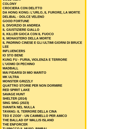
COLONY
CROCIERA CON DELITTO
DA HONG KONG: L'URLO, IL FURORE, LA MORTE
DELIBAL - DOLCE VELENO
GOOD FORTUNE
IL DIVORZIO DI ANDREA
IL GIUSTIZIERE GIALLO
IL KILLER GIOCA CON IL FUOCO
IL MONASTERO DELLA MORTE
IL PADRINO CINESE E GLI ULTIMI GIORNI DI BRUCE
LEE
INFLUENCERS
IO STO BENE
KUNG FU - FURIA, VIOLENZA E TERRORE
L'UOMO DI PECHINO
MADBALL
MAI FIDARSI DI MIO MARITO
MK ULTRA
MONSTER GRIZZLY
QUATTRO STORIE PER NON DORMIRE
RED SPIRIT LAKE
SAVAGE HUNT
SHELTER (2014)
SING SING (2023)
SVANITA NEL NULLA
TAYANG: IL TERRORE DELLA CINA
TEO E ZODI' - UN CAMMELLO PER AMICO
THE BALLAD OF WALLIS ISLAND
THE ENFORCER
TI SPACCO IL MUSO, BIMBA!