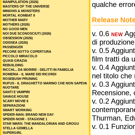
MANIPULATION (2026)
qualche error
MASTERS OF THE UNIVERSE
MINIONS & MONSTERS
MORTAL KOMBAT II
Release Not
MOTHER MARY
MOTHERS (2026)
NO GOOD MEN
v. 0.6
Aggi
NOI DUE SCONOSCIUTI (2026)
NEW
OBSESSION (2026)
di produzione
ODISSEA (2026)
PASSENGER
v. 0.5 Aggiunt
PECORE SOTTO COPERTURA
PICCOLO MIRACOLO
film tratti da 
QUASI GRAZIA
REBUILDING
v. 0.4 Aggiunt
RICCHI... DA MORIRE - DELITTI IN FAMIGLIA
nel titolo ch
ROMERIA - IL MARE DEI RICORDI
ROSEBUSH PRUNING
v. 0.3 Aggiunt
RUFUS - IL DRAGHETTO MARINO CHE NON SAPEVA
NUOTARE
Recensione, 
SANTI E VAMPIRI
SAVAGE HOUSE
v. 0.2 Aggiunta
SCARY MOVIE 6
SEPARAZIONI
contemporane
SMART WORKING
SPIDER-MAN: BRAND NEW DAY
Thurman, Edw
SPIDER-NOIR - STAGIONE 1
STAR WARS: THE MANDALORIAN AND GROGU
v. 0.1 Funzio
STELLA GEMELLA
SUPERGIRL