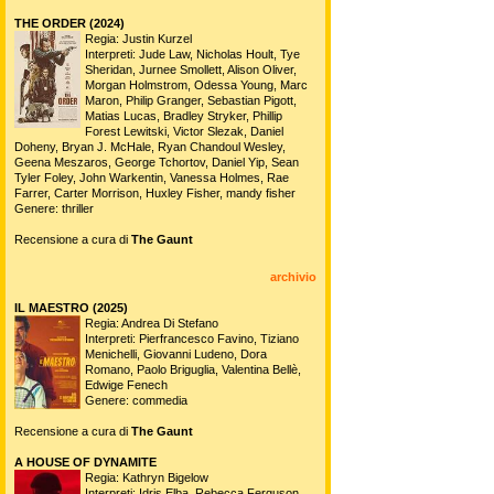
THE ORDER (2024)
Regia: Justin Kurzel
Interpreti: Jude Law, Nicholas Hoult, Tye
Sheridan, Jurnee Smollett, Alison Oliver,
Morgan Holmstrom, Odessa Young, Marc
Maron, Philip Granger, Sebastian Pigott,
Matias Lucas, Bradley Stryker, Phillip
Forest Lewitski, Victor Slezak, Daniel
Doheny, Bryan J. McHale, Ryan Chandoul Wesley,
Geena Meszaros, George Tchortov, Daniel Yip, Sean
Tyler Foley, John Warkentin, Vanessa Holmes, Rae
Farrer, Carter Morrison, Huxley Fisher, mandy fisher
Genere: thriller
Recensione a cura di
The Gaunt
archivio
IL MAESTRO (2025)
Regia: Andrea Di Stefano
Interpreti: Pierfrancesco Favino, Tiziano
Menichelli, Giovanni Ludeno, Dora
Romano, Paolo Briguglia, Valentina Bellè,
Edwige Fenech
Genere: commedia
Recensione a cura di
The Gaunt
A HOUSE OF DYNAMITE
Regia: Kathryn Bigelow
Interpreti: Idris Elba, Rebecca Ferguson,