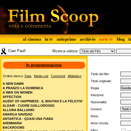
al cinema
in tv
anteprime
archivio
serie tv
blog
t
Ciao Paul!
Ricerca veloce:
In programmazione
Titolo del film:
Ordine elenco:
Data
Media voti
Commenti
Alfabetico
Titolo originale:
A NEW DAWN
A PRANZO LA DOMENICA
Regia:
A WAR ON WOMEN
Interpreti:
AFFECTION
AGENT OF HAPPINESS - IL BHUTAN E LA FELICITA'
Nazionalità:
ALDAIR - CUORE GIALLOROSSO
Genere:
ALLORA BALLIAMO
AMARGA NAVIDAD
Anno:
ANTARTICA - QUASI UNA FIABA
AVEMMARIA
Anno Uscita:
BACKROOMS
Filtro: