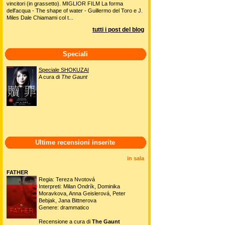
vincitori (in grassetto). MIGLIOR FILM La forma
dell'acqua - The shape of water - Guillermo del Toro e J.
Miles Dale Chiamami col t...
tutti i post del blog
Speciali
Speciale SHOKUZAI
A cura di
The Gaunt
Ultime recensioni inserite
in sala
FATHER
Regia: Tereza Nvotová
Interpreti: Milan Ondrík, Dominika
Moravkova, Anna Geislerová, Peter
Bebjak, Jana Bittnerova
Genere: drammatico
Recensione a cura di
The Gaunt