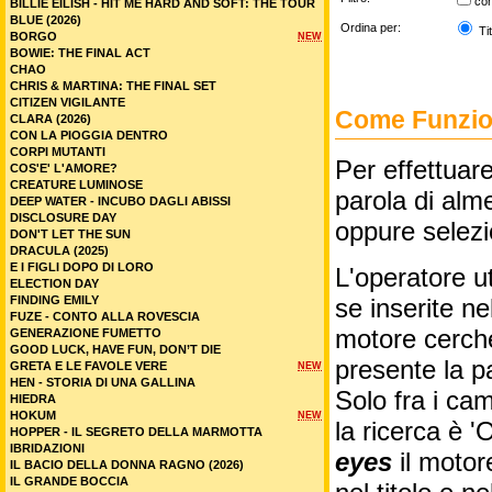
co
BILLIE EILISH - HIT ME HARD AND SOFT: THE TOUR
BLUE (2026)
Ordina per:
Tit
BORGO
NEW
BOWIE: THE FINAL ACT
CHAO
CHRIS & MARTINA: THE FINAL SET
CITIZEN VIGILANTE
Come Funzion
CLARA (2026)
CON LA PIOGGIA DENTRO
CORPI MUTANTI
Per effettuare
COS'E' L'AMORE?
CREATURE LUMINOSE
parola di alme
DEEP WATER - INCUBO DAGLI ABISSI
DISCLOSURE DAY
oppure selez
DON'T LET THE SUN
DRACULA (2025)
E I FIGLI DOPO DI LORO
L'operatore ut
ELECTION DAY
FINDING EMILY
se inserite n
FUZE - CONTO ALLA ROVESCIA
motore cercher
GENERAZIONE FUMETTO
GOOD LUCK, HAVE FUN, DON’T DIE
presente la p
GRETA E LE FAVOLE VERE
NEW
HEN - STORIA DI UNA GALLINA
Solo fra i cam
HIEDRA
HOKUM
NEW
la ricerca è '
HOPPER - IL SEGRETO DELLA MARMOTTA
IBRIDAZIONI
eyes
il motor
IL BACIO DELLA DONNA RAGNO (2026)
IL GRANDE BOCCIA