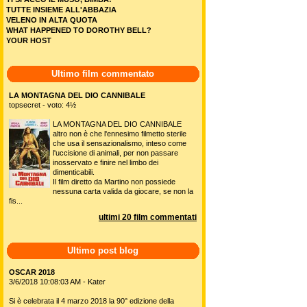
TUTTE INSIEME ALL'ABBAZIA
VELENO IN ALTA QUOTA
WHAT HAPPENED TO DOROTHY BELL?
YOUR HOST
Ultimo film commentato
LA MONTAGNA DEL DIO CANNIBALE
topsecret - voto: 4½
LA MONTAGNA DEL DIO CANNIBALE
altro non è che l'ennesimo filmetto sterile
che usa il sensazionalismo, inteso come
l'uccisione di animali, per non passare
inosservato e finire nel limbo dei
dimenticabili.
Il film diretto da Martino non possiede
nessuna carta valida da giocare, se non la
fis...
ultimi 20 film commentati
Ultimo post blog
OSCAR 2018
3/6/2018 10:08:03 AM - Kater
Si è celebrata il 4 marzo 2018 la 90° edizione della