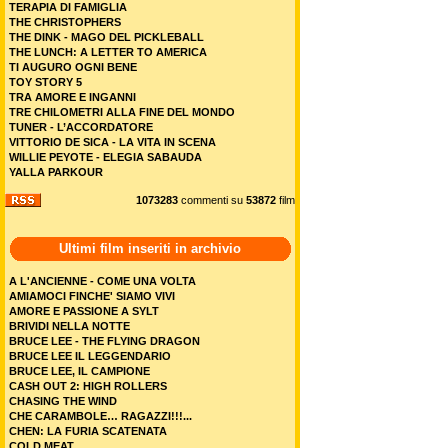
TERAPIA DI FAMIGLIA
THE CHRISTOPHERS
THE DINK - MAGO DEL PICKLEBALL
THE LUNCH: A LETTER TO AMERICA
TI AUGURO OGNI BENE
TOY STORY 5
TRA AMORE E INGANNI
TRE CHILOMETRI ALLA FINE DEL MONDO
TUNER - L’ACCORDATORE
VITTORIO DE SICA - LA VITA IN SCENA
WILLIE PEYOTE - ELEGIA SABAUDA
YALLA PARKOUR
1073283
commenti su
53872
film
Ultimi film inseriti in archivio
A L'ANCIENNE - COME UNA VOLTA
AMIAMOCI FINCHE' SIAMO VIVI
AMORE E PASSIONE A SYLT
BRIVIDI NELLA NOTTE
BRUCE LEE - THE FLYING DRAGON
BRUCE LEE IL LEGGENDARIO
BRUCE LEE, IL CAMPIONE
CASH OUT 2: HIGH ROLLERS
CHASING THE WIND
CHE CARAMBOLE… RAGAZZI!!!...
CHEN: LA FURIA SCATENATA
COLD MEAT