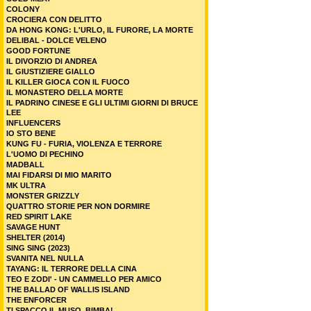
COLONY
CROCIERA CON DELITTO
DA HONG KONG: L'URLO, IL FURORE, LA MORTE
DELIBAL - DOLCE VELENO
GOOD FORTUNE
IL DIVORZIO DI ANDREA
IL GIUSTIZIERE GIALLO
IL KILLER GIOCA CON IL FUOCO
IL MONASTERO DELLA MORTE
IL PADRINO CINESE E GLI ULTIMI GIORNI DI BRUCE
LEE
INFLUENCERS
IO STO BENE
KUNG FU - FURIA, VIOLENZA E TERRORE
L'UOMO DI PECHINO
MADBALL
MAI FIDARSI DI MIO MARITO
MK ULTRA
MONSTER GRIZZLY
QUATTRO STORIE PER NON DORMIRE
RED SPIRIT LAKE
SAVAGE HUNT
SHELTER (2014)
SING SING (2023)
SVANITA NEL NULLA
TAYANG: IL TERRORE DELLA CINA
TEO E ZODI' - UN CAMMELLO PER AMICO
THE BALLAD OF WALLIS ISLAND
THE ENFORCER
TI SPACCO IL MUSO, BIMBA!