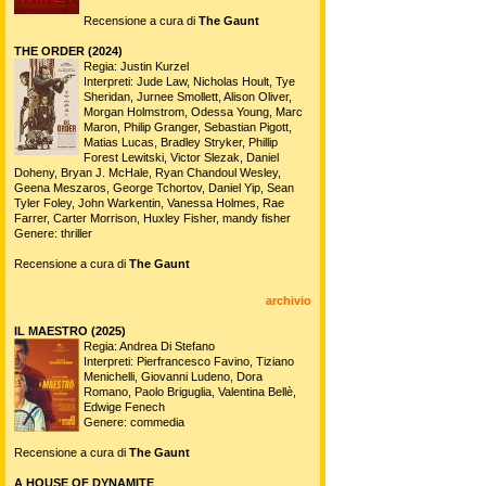
Recensione a cura di
The Gaunt
THE ORDER (2024)
Regia: Justin Kurzel
Interpreti: Jude Law, Nicholas Hoult, Tye
Sheridan, Jurnee Smollett, Alison Oliver,
Morgan Holmstrom, Odessa Young, Marc
Maron, Philip Granger, Sebastian Pigott,
Matias Lucas, Bradley Stryker, Phillip
Forest Lewitski, Victor Slezak, Daniel
Doheny, Bryan J. McHale, Ryan Chandoul Wesley,
Geena Meszaros, George Tchortov, Daniel Yip, Sean
Tyler Foley, John Warkentin, Vanessa Holmes, Rae
Farrer, Carter Morrison, Huxley Fisher, mandy fisher
Genere: thriller
Recensione a cura di
The Gaunt
archivio
IL MAESTRO (2025)
Regia: Andrea Di Stefano
Interpreti: Pierfrancesco Favino, Tiziano
Menichelli, Giovanni Ludeno, Dora
Romano, Paolo Briguglia, Valentina Bellè,
Edwige Fenech
Genere: commedia
Recensione a cura di
The Gaunt
A HOUSE OF DYNAMITE