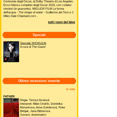
Cerimonia degli Oscar, al Dolby Theatre di Los Angeles.
Ecco l'elenco completo degli Oscar 2018, con i relativi
vincitori (in grassetto). MIGLIOR FILM La forma
dell'acqua - The shape of water - Guillermo del Toro e J.
Miles Dale Chiamami col t...
tutti i post del blog
Speciali
Speciale SHOKUZAI
A cura di
The Gaunt
Ultime recensioni inserite
in sala
FATHER
Regia: Tereza Nvotová
Interpreti: Milan Ondrík, Dominika
Moravkova, Anna Geislerová, Peter
Bebjak, Jana Bittnerova
Genere: drammatico