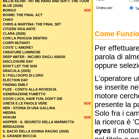
co
BILLIE EILISH - HIT ME HARD AND SOFT: THE TOUR
BLUE (2026)
Ordina per:
Tit
BORGO
NEW
BOWIE: THE FINAL ACT
CHAO
CHRIS & MARTINA: THE FINAL SET
CITIZEN VIGILANTE
Come Funzion
CLARA (2026)
CON LA PIOGGIA DENTRO
CORPI MUTANTI
Per effettuare
COS'E' L'AMORE?
CREATURE LUMINOSE
parola di alme
DEEP WATER - INCUBO DAGLI ABISSI
DISCLOSURE DAY
oppure selez
DON'T LET THE SUN
DRACULA (2025)
E I FIGLI DOPO DI LORO
L'operatore ut
ELECTION DAY
FINDING EMILY
se inserite n
FUZE - CONTO ALLA ROVESCIA
motore cercher
GENERAZIONE FUMETTO
GOOD LUCK, HAVE FUN, DON’T DIE
presente la p
GRETA E LE FAVOLE VERE
NEW
HEN - STORIA DI UNA GALLINA
Solo fra i cam
HIEDRA
HOKUM
NEW
la ricerca è '
HOPPER - IL SEGRETO DELLA MARMOTTA
IBRIDAZIONI
eyes
il motor
IL BACIO DELLA DONNA RAGNO (2026)
IL GRANDE BOCCIA