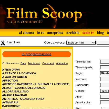
al cinema
in tv
anteprime
archivio
serie tv
blog
t
Ciao Paul!
Ricerca veloce:
In programmazione
Titolo del film:
Ordine elenco:
Data
Media voti
Commenti
Alfabetico
Titolo originale:
A NEW DAWN
A PRANZO LA DOMENICA
Regia:
A WAR ON WOMEN
Interpreti:
AFFECTION
AGENT OF HAPPINESS - IL BHUTAN E LA FELICITA'
Nazionalità:
ALDAIR - CUORE GIALLOROSSO
Genere:
ALLORA BALLIAMO
AMARGA NAVIDAD
Anno:
ANTARTICA - QUASI UNA FIABA
AVEMMARIA
Anno Uscita:
BACKROOMS
Filtro: