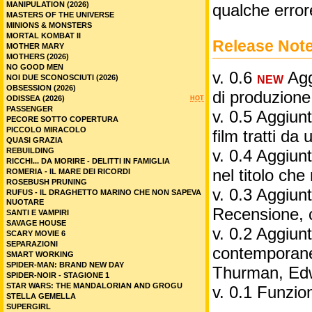
MANIPULATION (2026)
qualche error
MASTERS OF THE UNIVERSE
MINIONS & MONSTERS
MORTAL KOMBAT II
Release Not
MOTHER MARY
MOTHERS (2026)
NO GOOD MEN
v. 0.6
Aggi
NOI DUE SCONOSCIUTI (2026)
NEW
OBSESSION (2026)
di produzione
ODISSEA (2026)
HOT
PASSENGER
v. 0.5 Aggiunt
PECORE SOTTO COPERTURA
PICCOLO MIRACOLO
film tratti da 
QUASI GRAZIA
REBUILDING
v. 0.4 Aggiunt
RICCHI... DA MORIRE - DELITTI IN FAMIGLIA
nel titolo ch
ROMERIA - IL MARE DEI RICORDI
ROSEBUSH PRUNING
v. 0.3 Aggiunt
RUFUS - IL DRAGHETTO MARINO CHE NON SAPEVA
NUOTARE
Recensione, 
SANTI E VAMPIRI
SAVAGE HOUSE
v. 0.2 Aggiunta
SCARY MOVIE 6
SEPARAZIONI
contemporane
SMART WORKING
SPIDER-MAN: BRAND NEW DAY
Thurman, Edw
SPIDER-NOIR - STAGIONE 1
STAR WARS: THE MANDALORIAN AND GROGU
v. 0.1 Funzio
STELLA GEMELLA
SUPERGIRL