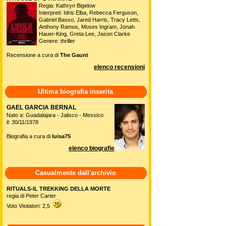
Regia: Kathryn Bigelow
Interpreti: Idris Elba, Rebecca Ferguson,
Gabriel Basso, Jared Harris, Tracy Letts,
Anthony Ramos, Moses Ingram, Jonah
Hauer-King, Greta Lee, Jason Clarke
Genere: thriller
Recensione a cura di
The Gaunt
elenco recensioni
Ultima biografia inserita
GAEL GARCIA BERNAL
Nato a: Guadalajara - Jalisco - Messico
il: 30/11/1978
Biografia a cura di
luisa75
elenco biografie
Casualmente dall'archivio
RITUALS-IL TREKKING DELLA MORTE
regia di Peter Carter
Voto Visitatori: 2,5