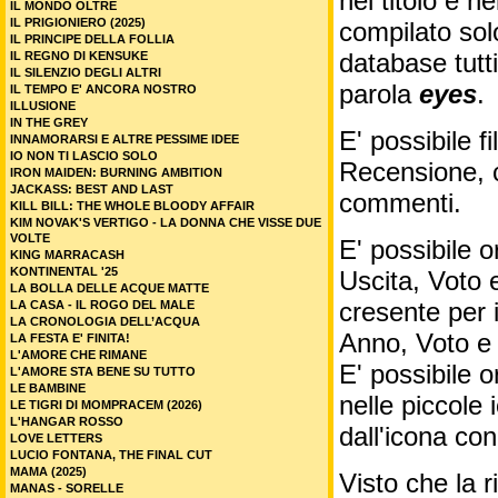
nel titolo e ne
IL MONDO OLTRE
IL PRIGIONIERO (2025)
compilato sol
IL PRINCIPE DELLA FOLLIA
database tutti
IL REGNO DI KENSUKE
IL SILENZIO DEGLI ALTRI
parola
eyes
.
IL TEMPO E' ANCORA NOSTRO
ILLUSIONE
IN THE GREY
E' possibile f
INNAMORARSI E ALTRE PESSIME IDEE
IO NON TI LASCIO SOLO
Recensione, c
IRON MAIDEN: BURNING AMBITION
JACKASS: BEST AND LAST
commenti.
KILL BILL: THE WHOLE BLOODY AFFAIR
KIM NOVAK'S VERTIGO - LA DONNA CHE VISSE DUE
VOLTE
E' possibile o
KING MARRACASH
KONTINENTAL '25
Uscita, Voto 
LA BOLLA DELLE ACQUE MATTE
cresente per 
LA CASA - IL ROGO DEL MALE
LA CRONOLOGIA DELL’ACQUA
Anno, Voto e
LA FESTA E' FINITA!
L'AMORE CHE RIMANE
E' possibile o
L'AMORE STA BENE SU TUTTO
LE BAMBINE
nelle piccole
LE TIGRI DI MOMPRACEM (2026)
L'HANGAR ROSSO
dall'icona co
LOVE LETTERS
LUCIO FONTANA, THE FINAL CUT
MAMA (2025)
Visto che la 
MANAS - SORELLE