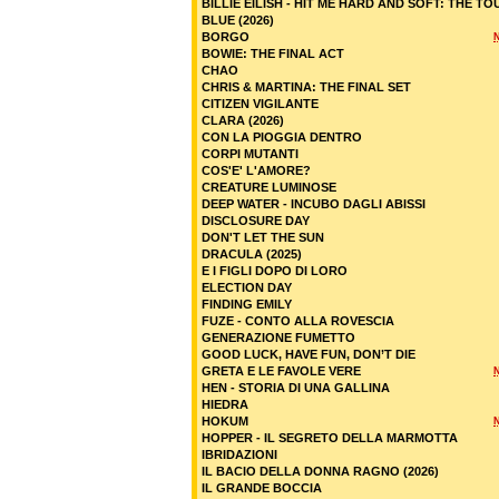
BILLIE EILISH - HIT ME HARD AND SOFT: THE TO
BLUE (2026)
BORGO
BOWIE: THE FINAL ACT
CHAO
CHRIS & MARTINA: THE FINAL SET
CITIZEN VIGILANTE
CLARA (2026)
CON LA PIOGGIA DENTRO
CORPI MUTANTI
COS'E' L'AMORE?
CREATURE LUMINOSE
DEEP WATER - INCUBO DAGLI ABISSI
DISCLOSURE DAY
DON'T LET THE SUN
DRACULA (2025)
E I FIGLI DOPO DI LORO
ELECTION DAY
FINDING EMILY
FUZE - CONTO ALLA ROVESCIA
GENERAZIONE FUMETTO
GOOD LUCK, HAVE FUN, DON’T DIE
GRETA E LE FAVOLE VERE
HEN - STORIA DI UNA GALLINA
HIEDRA
HOKUM
HOPPER - IL SEGRETO DELLA MARMOTTA
IBRIDAZIONI
IL BACIO DELLA DONNA RAGNO (2026)
IL GRANDE BOCCIA