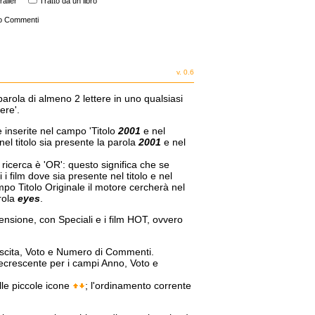
railer
Tratto da un libro
o Commenti
v. 0.6
parola di almeno 2 lettere in uno qualsiasi
ere'.
e inserite nel campo 'Titolo
2001
e nel
nel titolo sia presente la parola
2001
e nel
a ricerca è 'OR': questo significa che se
i film dove sia presente nel titolo e nel
mpo Titolo Originale il motore cercherà nel
arola
eyes
.
censione, con Speciali e i film HOT, ovvero
 Uscita, Voto e Numero di Commenti.
decrescente per i campi Anno, Voto e
lle piccole icone
; l'ordinamento corrente