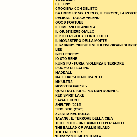
COLONY
CROCIERA CON DELITTO
DA HONG KONG: L'URLO, IL FURORE, LA MORT
DELIBAL - DOLCE VELENO
GOOD FORTUNE
IL DIVORZIO DI ANDREA
IL GIUSTIZIERE GIALLO
IL KILLER GIOCA CON IL FUOCO
IL MONASTERO DELLA MORTE
IL PADRINO CINESE E GLI ULTIMI GIORNI DI BRU
LEE
INFLUENCERS
IO STO BENE
KUNG FU - FURIA, VIOLENZA E TERRORE
L'UOMO DI PECHINO
MADBALL
MAI FIDARSI DI MIO MARITO
MK ULTRA
MONSTER GRIZZLY
QUATTRO STORIE PER NON DORMIRE
RED SPIRIT LAKE
SAVAGE HUNT
SHELTER (2014)
SING SING (2023)
SVANITA NEL NULLA
TAYANG: IL TERRORE DELLA CINA
TEO E ZODI' - UN CAMMELLO PER AMICO
THE BALLAD OF WALLIS ISLAND
THE ENFORCER
TI SPACCO IL MUSO, BIMBA!