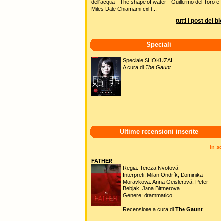
dell'acqua - The shape of water - Guillermo del Toro e 
Miles Dale Chiamami col t...
tutti i post del b
Speciali
Speciale SHOKUZAI
A cura di
The Gaunt
Ultime recensioni inserite
in s
FATHER
Regia: Tereza Nvotová
Interpreti: Milan Ondrík, Dominika
Moravkova, Anna Geislerová, Peter
Bebjak, Jana Bittnerova
Genere: drammatico
Recensione a cura di
The Gaunt