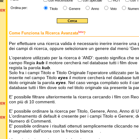
con Recensione
con Speciale
HOT
con T
UR
Ordina per:
Titolo
Genere
Anno
Voto
Numer
NEW
beta
Come Funziona la Ricerca Avanzata
?
Per effettuare una ricerca valida è necessario inerire inserire una 
dei campi di ricerca, oppure selezionare un genere dal menù 'Gen
L'operatore utilizzato per la ricerca è 'AND': questo significa che s
campo Regia
kub
il motore cercherà nel database tutti i film dove 
regista la parola
kub
.
Solo fra i campi Titolo e Titolo Originale l'operatore utilizzato per l
inserite nel campo Titolo
eyes
il motore cercherà nel database tutti 
titolo originale la parola
eyes
. Nel caso venga compilato solo il ca
database tutti i film dove solo nel titolo originale sia presente la p
E' possibile filtrare ulteriormente la ricerca cercando i film con Re
con più di 10 commenti.
NEW
E' possibile ordinare la ricerca per Titolo, Genere, Anno, Anno di
L'ordinamento di default è cresente per i campi Titolo e Genere; 
NEW
Numero di Commenti.
E' possibile ordinare i risultati ottenuti semplicemente cliccando ne
è segnalato dall'icona con la freccia bianca
.