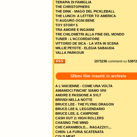
TERAPIA DI FAMIGLIA
THE CHRISTOPHERS
THE DINK - MAGO DEL PICKLEBALL
THE LUNCH: A LETTER TO AMERICA
TI AUGURO OGNI BENE
TOY STORY 5
TRA AMORE E INGANNI
TRE CHILOMETRI ALLA FINE DEL MONDO
TUNER - L’ACCORDATORE
VITTORIO DE SICA - LA VITA IN SCENA
WILLIE PEYOTE - ELEGIA SABAUDA
YALLA PARKOUR
1073236
commenti su
53872
Ultimi film inseriti in archivio
A L'ANCIENNE - COME UNA VOLTA
AMIAMOCI FINCHE' SIAMO VIVI
AMORE E PASSIONE A SYLT
BRIVIDI NELLA NOTTE
BRUCE LEE - THE FLYING DRAGON
BRUCE LEE IL LEGGENDARIO
BRUCE LEE, IL CAMPIONE
CASH OUT 2: HIGH ROLLERS
CHASING THE WIND
CHE CARAMBOLE… RAGAZZI!!!...
CHEN: LA FURIA SCATENATA
COLD MEAT