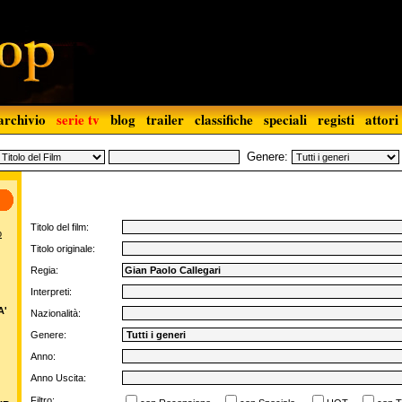
archivio
serie tv
blog
trailer
classifiche
speciali
registi
attori
Genere:
Titolo del film:
o
Titolo originale:
Regia:
Interpreti:
A'
Nazionalità:
Genere:
Anno:
Anno Uscita:
Filtro: