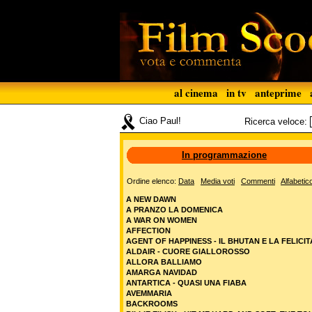
al cinema
in tv
anteprime
Ciao Paul!
Ricerca veloce:
In programmazione
Ordine elenco:
Data
Media voti
Commenti
Alfabetic
A NEW DAWN
A PRANZO LA DOMENICA
A WAR ON WOMEN
AFFECTION
AGENT OF HAPPINESS - IL BHUTAN E LA FELICIT
ALDAIR - CUORE GIALLOROSSO
ALLORA BALLIAMO
AMARGA NAVIDAD
ANTARTICA - QUASI UNA FIABA
AVEMMARIA
BACKROOMS