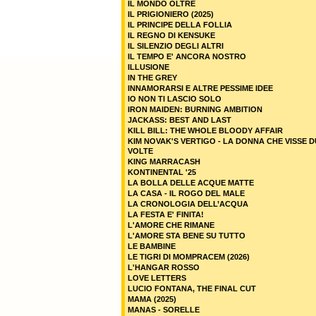
IL MONDO OLTRE
IL PRIGIONIERO (2025)
IL PRINCIPE DELLA FOLLIA
IL REGNO DI KENSUKE
IL SILENZIO DEGLI ALTRI
IL TEMPO E' ANCORA NOSTRO
ILLUSIONE
IN THE GREY
INNAMORARSI E ALTRE PESSIME IDEE
IO NON TI LASCIO SOLO
IRON MAIDEN: BURNING AMBITION
JACKASS: BEST AND LAST
KILL BILL: THE WHOLE BLOODY AFFAIR
KIM NOVAK'S VERTIGO - LA DONNA CHE VISSE 
VOLTE
KING MARRACASH
KONTINENTAL '25
LA BOLLA DELLE ACQUE MATTE
LA CASA - IL ROGO DEL MALE
LA CRONOLOGIA DELL’ACQUA
LA FESTA E' FINITA!
L'AMORE CHE RIMANE
L'AMORE STA BENE SU TUTTO
LE BAMBINE
LE TIGRI DI MOMPRACEM (2026)
L'HANGAR ROSSO
LOVE LETTERS
LUCIO FONTANA, THE FINAL CUT
MAMA (2025)
MANAS - SORELLE