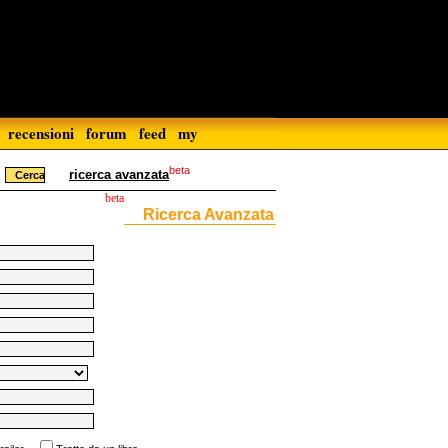
recensioni
forum
feed
my
beta
ricerca avanzata
beta
Ricerca Avanzata