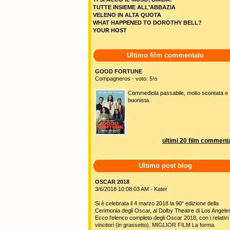
TUTTE INSIEME ALL'ABBAZIA
VELENO IN ALTA QUOTA
WHAT HAPPENED TO DOROTHY BELL?
YOUR HOST
Ultimo film commentato
GOOD FORTUNE
Compagneros - voto: 5½
Commediola passabile, molto scontata e
buonista.
ultimi 20 film commenta
Ultimo post blog
OSCAR 2018
3/6/2018 10:08:03 AM - Kater
Si è celebrata il 4 marzo 2018 la 90° edizione della
Cerimonia degli Oscar, al Dolby Theatre di Los Angele
Ecco l'elenco completo degli Oscar 2018, con i relativi
vincitori (in grassetto). MIGLIOR FILM La forma