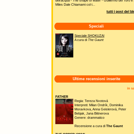
dell'acqua - The shape of water - Guillermo del Toro e 
Miles Dale Chiamami col t...
tutti i post del b
Speciali
Speciale SHOKUZAI
A cura di
The Gaunt
Ultime recensioni inserite
in s
FATHER
Regia: Tereza Nvotová
Interpreti: Milan Ondrík, Dominika
Moravkova, Anna Geislerová, Peter
Bebjak, Jana Bittnerova
Genere: drammatico
Recensione a cura di
The Gaunt