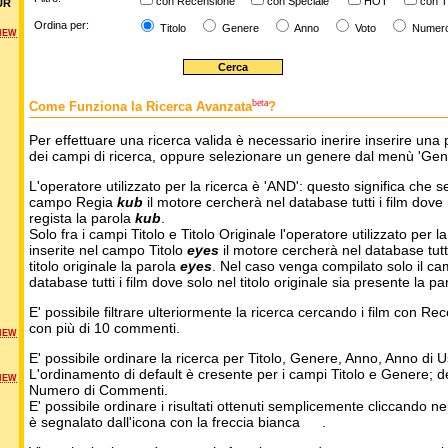
con Recensione
con Speciale
HOT
con T
UR
Ordina per:
Titolo
Genere
Anno
Voto
Numer
NEW
beta
Come Funziona la Ricerca Avanzata
?
Per effettuare una ricerca valida è necessario inerire inserire una 
dei campi di ricerca, oppure selezionare un genere dal menù 'Gen
L'operatore utilizzato per la ricerca è 'AND': questo significa che s
campo Regia
kub
il motore cercherà nel database tutti i film dove 
regista la parola
kub
.
Solo fra i campi Titolo e Titolo Originale l'operatore utilizzato per l
inserite nel campo Titolo
eyes
il motore cercherà nel database tutti 
titolo originale la parola
eyes
. Nel caso venga compilato solo il ca
database tutti i film dove solo nel titolo originale sia presente la p
E' possibile filtrare ulteriormente la ricerca cercando i film con Re
con più di 10 commenti.
NEW
E' possibile ordinare la ricerca per Titolo, Genere, Anno, Anno di
L'ordinamento di default è cresente per i campi Titolo e Genere; 
NEW
Numero di Commenti.
E' possibile ordinare i risultati ottenuti semplicemente cliccando ne
è segnalato dall'icona con la freccia bianca
.