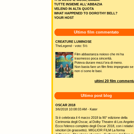
TUTTE INSIEME ALL'ABBAZIA
VELENO IN ALTA QUOTA
WHAT HAPPENED TO DOROTHY BELL?
YOUR HOST
Ultimo film commentato
CREATURE LUMINOSE
TheLegend - voto: 5½
Film abbastanza noioso che mi ha
trasmesso poca sincerità.
Poteva durare mezz'ora di meno.
Non basta fare un film finto impegnato se
non ci sono le basi.
ultimi 20 film commenta
Ultimo post blog
OSCAR 2018
3/6/2018 10:08:03 AM - Kater
Si è celebrata il 4 marzo 2018 la 90° edizione della
Cerimonia degli Oscar, al Dolby Theatre di Los Angele
Ecco l'elenco completo degli Oscar 2018, con i relativi
vincitori (in grassetto). MIGLIOR FILM La forma