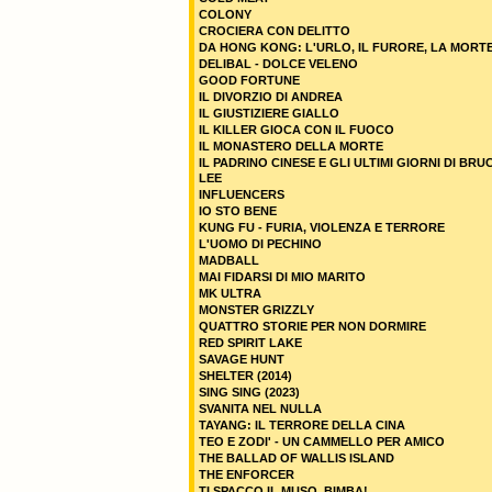
COLONY
CROCIERA CON DELITTO
DA HONG KONG: L'URLO, IL FURORE, LA MORT
DELIBAL - DOLCE VELENO
GOOD FORTUNE
IL DIVORZIO DI ANDREA
IL GIUSTIZIERE GIALLO
IL KILLER GIOCA CON IL FUOCO
IL MONASTERO DELLA MORTE
IL PADRINO CINESE E GLI ULTIMI GIORNI DI BRU
LEE
INFLUENCERS
IO STO BENE
KUNG FU - FURIA, VIOLENZA E TERRORE
L'UOMO DI PECHINO
MADBALL
MAI FIDARSI DI MIO MARITO
MK ULTRA
MONSTER GRIZZLY
QUATTRO STORIE PER NON DORMIRE
RED SPIRIT LAKE
SAVAGE HUNT
SHELTER (2014)
SING SING (2023)
SVANITA NEL NULLA
TAYANG: IL TERRORE DELLA CINA
TEO E ZODI' - UN CAMMELLO PER AMICO
THE BALLAD OF WALLIS ISLAND
THE ENFORCER
TI SPACCO IL MUSO, BIMBA!