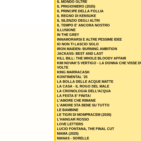
IL MONDO OLTRE
IL PRIGIONIERO (2025)
IL PRINCIPE DELLA FOLLIA
IL REGNO DI KENSUKE
IL SILENZIO DEGLI ALTRI
IL TEMPO E' ANCORA NOSTRO
ILLUSIONE
IN THE GREY
INNAMORARSI E ALTRE PESSIME IDEE
IO NON TI LASCIO SOLO
IRON MAIDEN: BURNING AMBITION
JACKASS: BEST AND LAST
KILL BILL: THE WHOLE BLOODY AFFAIR
KIM NOVAK'S VERTIGO - LA DONNA CHE VISSE 
VOLTE
KING MARRACASH
KONTINENTAL '25
LA BOLLA DELLE ACQUE MATTE
LA CASA - IL ROGO DEL MALE
LA CRONOLOGIA DELL’ACQUA
LA FESTA E' FINITA!
L'AMORE CHE RIMANE
L'AMORE STA BENE SU TUTTO
LE BAMBINE
LE TIGRI DI MOMPRACEM (2026)
L'HANGAR ROSSO
LOVE LETTERS
LUCIO FONTANA, THE FINAL CUT
MAMA (2025)
MANAS - SORELLE