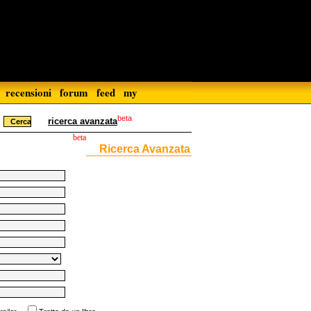
recensioni
forum
feed
my
beta
ricerca avanzata
beta
Ricerca Avanzata