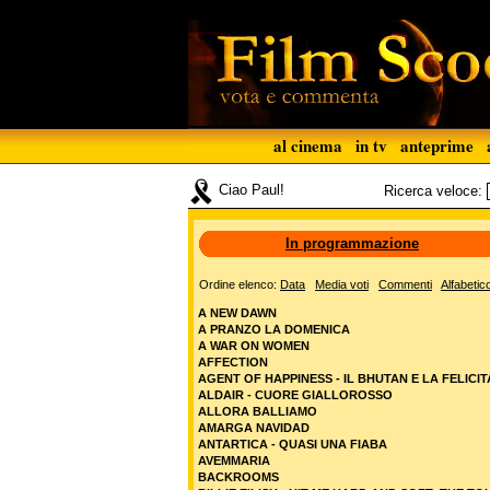
al cinema
in tv
anteprime
Ciao Paul!
Ricerca veloce:
In programmazione
Ordine elenco:
Data
Media voti
Commenti
Alfabetic
A NEW DAWN
A PRANZO LA DOMENICA
A WAR ON WOMEN
AFFECTION
AGENT OF HAPPINESS - IL BHUTAN E LA FELICIT
ALDAIR - CUORE GIALLOROSSO
ALLORA BALLIAMO
AMARGA NAVIDAD
ANTARTICA - QUASI UNA FIABA
AVEMMARIA
BACKROOMS