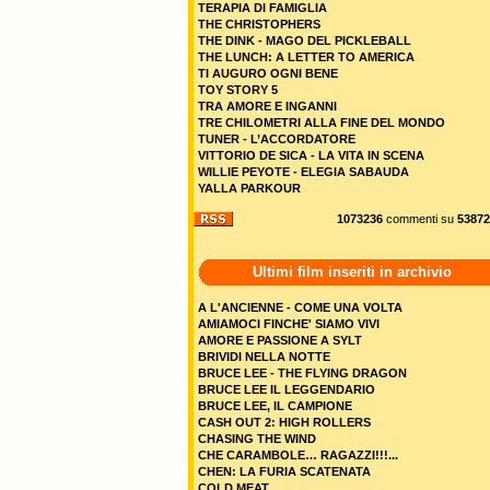
TERAPIA DI FAMIGLIA
THE CHRISTOPHERS
THE DINK - MAGO DEL PICKLEBALL
THE LUNCH: A LETTER TO AMERICA
TI AUGURO OGNI BENE
TOY STORY 5
TRA AMORE E INGANNI
TRE CHILOMETRI ALLA FINE DEL MONDO
TUNER - L’ACCORDATORE
VITTORIO DE SICA - LA VITA IN SCENA
WILLIE PEYOTE - ELEGIA SABAUDA
YALLA PARKOUR
1073236
commenti su
53872
Ultimi film inseriti in archivio
A L'ANCIENNE - COME UNA VOLTA
AMIAMOCI FINCHE' SIAMO VIVI
AMORE E PASSIONE A SYLT
BRIVIDI NELLA NOTTE
BRUCE LEE - THE FLYING DRAGON
BRUCE LEE IL LEGGENDARIO
BRUCE LEE, IL CAMPIONE
CASH OUT 2: HIGH ROLLERS
CHASING THE WIND
CHE CARAMBOLE… RAGAZZI!!!...
CHEN: LA FURIA SCATENATA
COLD MEAT