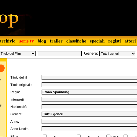
archivio
serie tv
blog
trailer
classifiche
speciali
registi
attori
Genere:
Titolo del film:
o
Titolo originale:
Regia:
Interpreti:
A'
Nazionalità:
Genere:
Anno:
Anno Uscita:
Filtro: