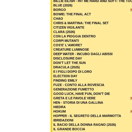
BILLIE EILISH - HIT ME HARD AND SOFT: THE TO
BLUE (2026)
BORGO
BOWIE: THE FINAL ACT
CHAO
CHRIS & MARTINA: THE FINAL SET
CITIZEN VIGILANTE
CLARA (2026)
CON LA PIOGGIA DENTRO
CORPI MUTANTI
COS'E' L'AMORE?
CREATURE LUMINOSE
DEEP WATER - INCUBO DAGLI ABISSI
DISCLOSURE DAY
DON'T LET THE SUN
DRACULA (2025)
E I FIGLI DOPO DI LORO
ELECTION DAY
FINDING EMILY
FUZE - CONTO ALLA ROVESCIA
GENERAZIONE FUMETTO
GOOD LUCK, HAVE FUN, DON’T DIE
GRETA E LE FAVOLE VERE
HEN - STORIA DI UNA GALLINA
HIEDRA
HOKUM
HOPPER - IL SEGRETO DELLA MARMOTTA
IBRIDAZIONI
IL BACIO DELLA DONNA RAGNO (2026)
IL GRANDE BOCCIA