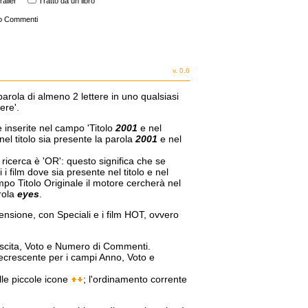
railer
Tratto da un libro
o Commenti
v. 0.6
parola di almeno 2 lettere in uno qualsiasi
ere'.
e inserite nel campo 'Titolo
2001
e nel
nel titolo sia presente la parola
2001
e nel
a ricerca è 'OR': questo significa che se
i film dove sia presente nel titolo e nel
mpo Titolo Originale il motore cercherà nel
arola
eyes
.
censione, con Speciali e i film HOT, ovvero
 Uscita, Voto e Numero di Commenti.
decrescente per i campi Anno, Voto e
lle piccole icone
; l'ordinamento corrente