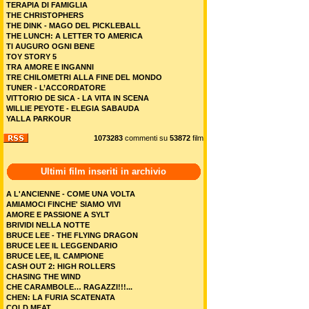
TERAPIA DI FAMIGLIA
THE CHRISTOPHERS
THE DINK - MAGO DEL PICKLEBALL
THE LUNCH: A LETTER TO AMERICA
TI AUGURO OGNI BENE
TOY STORY 5
TRA AMORE E INGANNI
TRE CHILOMETRI ALLA FINE DEL MONDO
TUNER - L’ACCORDATORE
VITTORIO DE SICA - LA VITA IN SCENA
WILLIE PEYOTE - ELEGIA SABAUDA
YALLA PARKOUR
1073283
commenti su
53872
film
Ultimi film inseriti in archivio
A L'ANCIENNE - COME UNA VOLTA
AMIAMOCI FINCHE' SIAMO VIVI
AMORE E PASSIONE A SYLT
BRIVIDI NELLA NOTTE
BRUCE LEE - THE FLYING DRAGON
BRUCE LEE IL LEGGENDARIO
BRUCE LEE, IL CAMPIONE
CASH OUT 2: HIGH ROLLERS
CHASING THE WIND
CHE CARAMBOLE… RAGAZZI!!!...
CHEN: LA FURIA SCATENATA
COLD MEAT