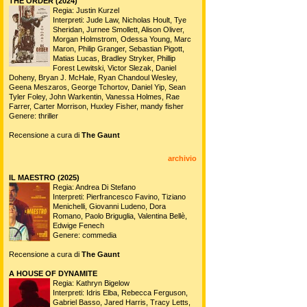
THE ORDER (2024)
Regia: Justin Kurzel
Interpreti: Jude Law, Nicholas Hoult, Tye
Sheridan, Jurnee Smollett, Alison Oliver,
Morgan Holmstrom, Odessa Young, Marc
Maron, Philip Granger, Sebastian Pigott,
Matias Lucas, Bradley Stryker, Phillip
Forest Lewitski, Victor Slezak, Daniel
Doheny, Bryan J. McHale, Ryan Chandoul Wesley,
Geena Meszaros, George Tchortov, Daniel Yip, Sean
Tyler Foley, John Warkentin, Vanessa Holmes, Rae
Farrer, Carter Morrison, Huxley Fisher, mandy fisher
Genere: thriller
Recensione a cura di
The Gaunt
archivio
IL MAESTRO (2025)
Regia: Andrea Di Stefano
Interpreti: Pierfrancesco Favino, Tiziano
Menichelli, Giovanni Ludeno, Dora
Romano, Paolo Briguglia, Valentina Bellè,
Edwige Fenech
Genere: commedia
Recensione a cura di
The Gaunt
A HOUSE OF DYNAMITE
Regia: Kathryn Bigelow
Interpreti: Idris Elba, Rebecca Ferguson,
Gabriel Basso, Jared Harris, Tracy Letts,