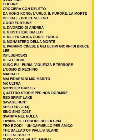
COLONY
CROCIERA CON DELITTO
DA HONG KONG: L'URLO, IL FURORE, LA MORTE
DELIBAL - DOLCE VELENO
GOOD FORTUNE
IL DIVORZIO DI ANDREA
IL GIUSTIZIERE GIALLO
IL KILLER GIOCA CON IL FUOCO
IL MONASTERO DELLA MORTE
IL PADRINO CINESE E GLI ULTIMI GIORNI DI BRUCE
LEE
INFLUENCERS
IO STO BENE
KUNG FU - FURIA, VIOLENZA E TERRORE
L'UOMO DI PECHINO
MADBALL
MAI FIDARSI DI MIO MARITO
MK ULTRA
MONSTER GRIZZLY
QUATTRO STORIE PER NON DORMIRE
RED SPIRIT LAKE
SAVAGE HUNT
SHELTER (2014)
SING SING (2023)
SVANITA NEL NULLA
TAYANG: IL TERRORE DELLA CINA
TEO E ZODI' - UN CAMMELLO PER AMICO
THE BALLAD OF WALLIS ISLAND
THE ENFORCER
TI SPACCO IL MUSO, BIMBA!