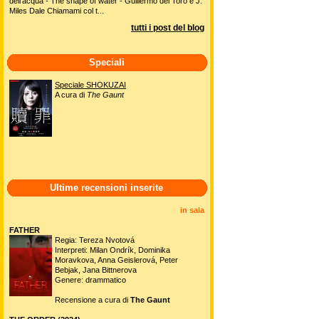
dell'acqua - The shape of water - Guillermo del Toro e J.
Miles Dale Chiamami col t...
tutti i post del blog
Speciali
Speciale SHOKUZAI
A cura di
The Gaunt
Ultime recensioni inserite
in sala
FATHER
Regia: Tereza Nvotová
Interpreti: Milan Ondrík, Dominika
Moravkova, Anna Geislerová, Peter
Bebjak, Jana Bittnerova
Genere: drammatico
Recensione a cura di
The Gaunt