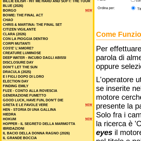
co
BILLIE EILISH - HIT ME HARD AND SOFT: THE TOUR
BLUE (2026)
Ordina per:
Tit
BORGO
NEW
BOWIE: THE FINAL ACT
CHAO
CHRIS & MARTINA: THE FINAL SET
CITIZEN VIGILANTE
Come Funzion
CLARA (2026)
CON LA PIOGGIA DENTRO
CORPI MUTANTI
Per effettuare
COS'E' L'AMORE?
CREATURE LUMINOSE
parola di alme
DEEP WATER - INCUBO DAGLI ABISSI
DISCLOSURE DAY
oppure selez
DON'T LET THE SUN
DRACULA (2025)
E I FIGLI DOPO DI LORO
L'operatore ut
ELECTION DAY
FINDING EMILY
se inserite n
FUZE - CONTO ALLA ROVESCIA
motore cercher
GENERAZIONE FUMETTO
GOOD LUCK, HAVE FUN, DON’T DIE
presente la p
GRETA E LE FAVOLE VERE
NEW
HEN - STORIA DI UNA GALLINA
Solo fra i cam
HIEDRA
HOKUM
NEW
la ricerca è '
HOPPER - IL SEGRETO DELLA MARMOTTA
IBRIDAZIONI
eyes
il motor
IL BACIO DELLA DONNA RAGNO (2026)
IL GRANDE BOCCIA