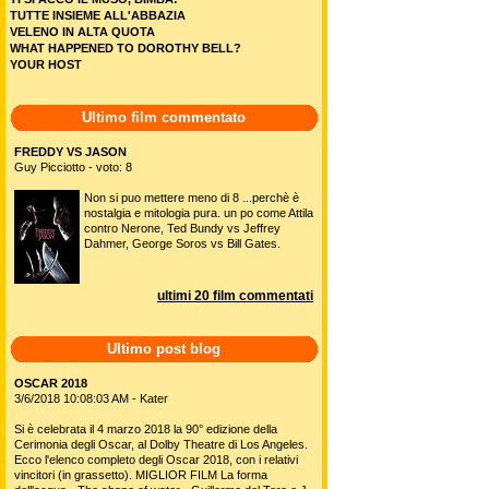
TUTTE INSIEME ALL'ABBAZIA
VELENO IN ALTA QUOTA
WHAT HAPPENED TO DOROTHY BELL?
YOUR HOST
Ultimo film commentato
FREDDY VS JASON
Guy Picciotto - voto: 8
Non si puo mettere meno di 8 ...perchè è
nostalgia e mitologia pura. un po come Attila
contro Nerone, Ted Bundy vs Jeffrey
Dahmer, George Soros vs Bill Gates.
ultimi 20 film commentati
Ultimo post blog
OSCAR 2018
3/6/2018 10:08:03 AM - Kater
Si è celebrata il 4 marzo 2018 la 90° edizione della
Cerimonia degli Oscar, al Dolby Theatre di Los Angeles.
Ecco l'elenco completo degli Oscar 2018, con i relativi
vincitori (in grassetto). MIGLIOR FILM La forma