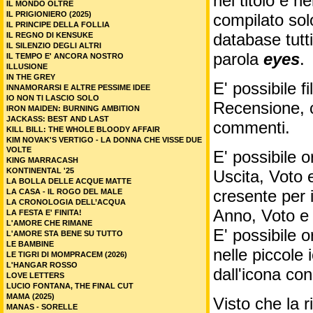
nel titolo e ne
IL MONDO OLTRE
IL PRIGIONIERO (2025)
compilato sol
IL PRINCIPE DELLA FOLLIA
database tutti
IL REGNO DI KENSUKE
IL SILENZIO DEGLI ALTRI
parola
eyes
.
IL TEMPO E' ANCORA NOSTRO
ILLUSIONE
IN THE GREY
E' possibile f
INNAMORARSI E ALTRE PESSIME IDEE
IO NON TI LASCIO SOLO
Recensione, c
IRON MAIDEN: BURNING AMBITION
JACKASS: BEST AND LAST
commenti.
KILL BILL: THE WHOLE BLOODY AFFAIR
KIM NOVAK'S VERTIGO - LA DONNA CHE VISSE DUE
VOLTE
E' possibile o
KING MARRACASH
KONTINENTAL '25
Uscita, Voto 
LA BOLLA DELLE ACQUE MATTE
cresente per 
LA CASA - IL ROGO DEL MALE
LA CRONOLOGIA DELL’ACQUA
Anno, Voto e
LA FESTA E' FINITA!
L'AMORE CHE RIMANE
E' possibile o
L'AMORE STA BENE SU TUTTO
LE BAMBINE
nelle piccole
LE TIGRI DI MOMPRACEM (2026)
L'HANGAR ROSSO
dall'icona co
LOVE LETTERS
LUCIO FONTANA, THE FINAL CUT
MAMA (2025)
Visto che la 
MANAS - SORELLE