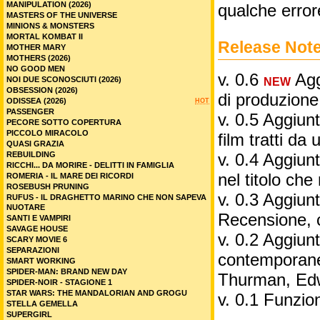
MANIPULATION (2026)
qualche error
MASTERS OF THE UNIVERSE
MINIONS & MONSTERS
MORTAL KOMBAT II
Release Not
MOTHER MARY
MOTHERS (2026)
NO GOOD MEN
v. 0.6
Aggi
NOI DUE SCONOSCIUTI (2026)
NEW
OBSESSION (2026)
di produzione
ODISSEA (2026)
HOT
PASSENGER
v. 0.5 Aggiunt
PECORE SOTTO COPERTURA
PICCOLO MIRACOLO
film tratti da 
QUASI GRAZIA
REBUILDING
v. 0.4 Aggiunt
RICCHI... DA MORIRE - DELITTI IN FAMIGLIA
nel titolo ch
ROMERIA - IL MARE DEI RICORDI
ROSEBUSH PRUNING
v. 0.3 Aggiunt
RUFUS - IL DRAGHETTO MARINO CHE NON SAPEVA
NUOTARE
Recensione, 
SANTI E VAMPIRI
SAVAGE HOUSE
v. 0.2 Aggiunta
SCARY MOVIE 6
SEPARAZIONI
contemporane
SMART WORKING
SPIDER-MAN: BRAND NEW DAY
Thurman, Edw
SPIDER-NOIR - STAGIONE 1
STAR WARS: THE MANDALORIAN AND GROGU
v. 0.1 Funzio
STELLA GEMELLA
SUPERGIRL