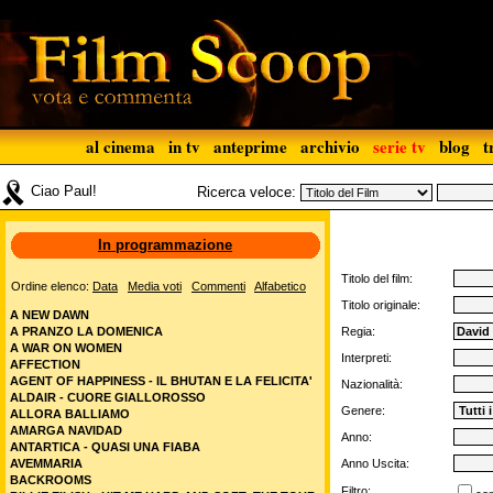
al cinema
in tv
anteprime
archivio
serie tv
blog
t
Ciao Paul!
Ricerca veloce:
In programmazione
Titolo del film:
Ordine elenco:
Data
Media voti
Commenti
Alfabetico
Titolo originale:
A NEW DAWN
A PRANZO LA DOMENICA
Regia:
A WAR ON WOMEN
Interpreti:
AFFECTION
AGENT OF HAPPINESS - IL BHUTAN E LA FELICITA'
Nazionalità:
ALDAIR - CUORE GIALLOROSSO
Genere:
ALLORA BALLIAMO
AMARGA NAVIDAD
Anno:
ANTARTICA - QUASI UNA FIABA
AVEMMARIA
Anno Uscita:
BACKROOMS
Filtro: