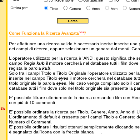
con Recensione
con Speciale
HOT
con T
UR
Ordina per:
Titolo
Genere
Anno
Voto
Numer
beta
Come Funziona la Ricerca Avanzata
?
Per effettuare una ricerca valida è necessario inerire inserire una 
dei campi di ricerca, oppure selezionare un genere dal menù 'Gen
L'operatore utilizzato per la ricerca è 'AND': questo significa che s
campo Regia
kub
il motore cercherà nel database tutti i film dove 
regista la parola
kub
.
Solo fra i campi Titolo e Titolo Originale l'operatore utilizzato per l
inserite nel campo Titolo
eyes
il motore cercherà nel database tutti 
titolo originale la parola
eyes
. Nel caso venga compilato solo il ca
database tutti i film dove solo nel titolo originale sia presente la p
E' possibile filtrare ulteriormente la ricerca cercando i film con Re
con più di 10 commenti.
NEW
E' possibile ordinare la ricerca per Titolo, Genere, Anno, Anno di
L'ordinamento di default è cresente per i campi Titolo e Genere; 
Numero di Commenti.
E' possibile ordinare i risultati ottenuti semplicemente cliccando ne
è segnalato dall'icona con la freccia bianca
.