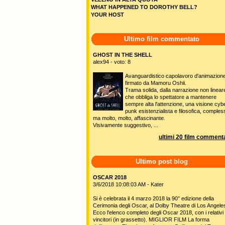
WHAT HAPPENED TO DOROTHY BELL?
YOUR HOST
Ultimo film commentato
GHOST IN THE SHELL
alex94 - voto: 8
Avanguardistico capolavoro d'animazion
firmato da Mamoru Oshii.
Trama solida, dalla narrazione non linear
che obbliga lo spettatore a mantenere
sempre alta l'attenzione, una visione cyb
punk esistenzialista e filosofica, comples
ma molto, molto, affascinante.
Visivamente suggestivo, ...
ultimi 20 film commenta
Ultimo post blog
OSCAR 2018
3/6/2018 10:08:03 AM - Kater
Si è celebrata il 4 marzo 2018 la 90° edizione della
Cerimonia degli Oscar, al Dolby Theatre di Los Angele
Ecco l'elenco completo degli Oscar 2018, con i relativi
vincitori (in grassetto). MIGLIOR FILM La forma