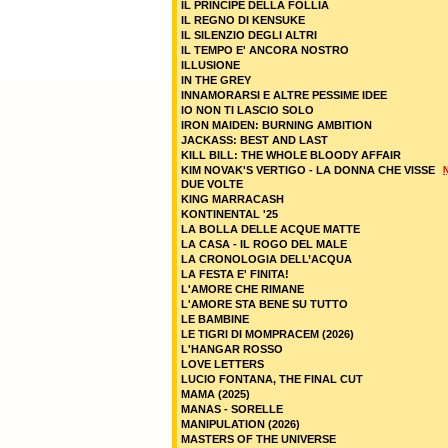
IL PRINCIPE DELLA FOLLIA
IL REGNO DI KENSUKE
IL SILENZIO DEGLI ALTRI
IL TEMPO E' ANCORA NOSTRO
ILLUSIONE
IN THE GREY
INNAMORARSI E ALTRE PESSIME IDEE
IO NON TI LASCIO SOLO
IRON MAIDEN: BURNING AMBITION
JACKASS: BEST AND LAST
KILL BILL: THE WHOLE BLOODY AFFAIR
KIM NOVAK'S VERTIGO - LA DONNA CHE VISSE
DUE VOLTE
KING MARRACASH
KONTINENTAL '25
LA BOLLA DELLE ACQUE MATTE
LA CASA - IL ROGO DEL MALE
LA CRONOLOGIA DELL’ACQUA
LA FESTA E' FINITA!
L'AMORE CHE RIMANE
L'AMORE STA BENE SU TUTTO
LE BAMBINE
LE TIGRI DI MOMPRACEM (2026)
L'HANGAR ROSSO
LOVE LETTERS
LUCIO FONTANA, THE FINAL CUT
MAMA (2025)
MANAS - SORELLE
MANIPULATION (2026)
MASTERS OF THE UNIVERSE