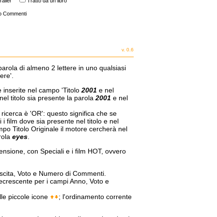
railer
Tratto da un libro
o Commenti
v. 0.6
parola di almeno 2 lettere in uno qualsiasi
ere'.
e inserite nel campo 'Titolo
2001
e nel
nel titolo sia presente la parola
2001
e nel
a ricerca è 'OR': questo significa che se
i film dove sia presente nel titolo e nel
mpo Titolo Originale il motore cercherà nel
arola
eyes
.
censione, con Speciali e i film HOT, ovvero
 Uscita, Voto e Numero di Commenti.
decrescente per i campi Anno, Voto e
lle piccole icone
; l'ordinamento corrente