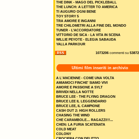
THE DINK - MAGO DEL PICKLEBALL
THE LUNCH: A LETTER TO AMERICA
TI AUGURO OGNI BENE
TOY STORY 5
TRA AMORE E INGANNI
TRE CHILOMETRI ALLA FINE DEL MONDO
TUNER - L’ACCORDATORE
VITTORIO DE SICA - LA VITA IN SCENA
WILLIE PEYOTE - ELEGIA SABAUDA
YALLA PARKOUR
1073206
commenti su
53872
Ultimi film inseriti in archivio
A L'ANCIENNE - COME UNA VOLTA
AMIAMOCI FINCHE' SIAMO VIVI
AMORE E PASSIONE A SYLT
BRIVIDI NELLA NOTTE
BRUCE LEE - THE FLYING DRAGON
BRUCE LEE IL LEGGENDARIO
BRUCE LEE, IL CAMPIONE
CASH OUT 2: HIGH ROLLERS
CHASING THE WIND
CHE CARAMBOLE… RAGAZZI!!!...
CHEN: LA FURIA SCATENATA
COLD MEAT
COLONY
CROCIERA CON DELITTO