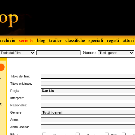
archivio
serie tv
blog
trailer
classifiche
speciali
registi
attori
Genere:
Titolo del film:
o
Titolo originale:
Regia:
Interpreti:
A'
Nazionalità:
Genere:
Anno:
Anno Uscita:
Filtro: