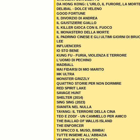
DA HONG KONG: L'URLO, IL FURORE, LA MORT
DELIBAL - DOLCE VELENO
GOOD FORTUNE
IL DIVORZIO DI ANDREA
IL GIUSTIZIERE GIALLO
IL KILLER GIOCA CON IL FUOCO
IL MONASTERO DELLA MORTE
IL PADRINO CINESE E GLI ULTIMI GIORNI DI BRU
LEE
INFLUENCERS
IO STO BENE
KUNG FU - FURIA, VIOLENZA E TERRORE
L'UOMO DI PECHINO
MADBALL
MAI FIDARSI DI MIO MARITO
MK ULTRA
MONSTER GRIZZLY
QUATTRO STORIE PER NON DORMIRE
RED SPIRIT LAKE
SAVAGE HUNT
SHELTER (2014)
SING SING (2023)
SVANITA NEL NULLA
TAYANG: IL TERRORE DELLA CINA
TEO E ZODI' - UN CAMMELLO PER AMICO
THE BALLAD OF WALLIS ISLAND
THE ENFORCER
TI SPACCO IL MUSO, BIMBA!
TUTTE INSIEME ALL'ABBAZIA
VELENO IN ALTA QUOTA