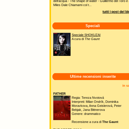
dell'acqua - The shape of water - Guillermo del Toro e 
Miles Dale Chiamami col t...
tutti i post del b
Speciali
Speciale SHOKUZAI
A cura di
The Gaunt
Ultime recensioni inserite
in s
FATHER
Regia: Tereza Nvotová
Interpreti: Milan Ondrík, Dominika
Moravkova, Anna Geislerová, Peter
Bebjak, Jana Bittnerova
Genere: drammatico
Recensione a cura di
The Gaunt