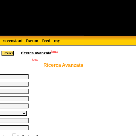
recensioni
forum
feed
my
beta
ricerca avanzata
beta
Ricerca Avanzata