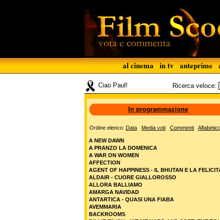
al cinema
in tv
anteprime
Ciao Paul!
Ricerca veloce:
In programmazione
Ordine elenco:
Data
Media voti
Commenti
Alfabetic
A NEW DAWN
A PRANZO LA DOMENICA
A WAR ON WOMEN
AFFECTION
AGENT OF HAPPINESS - IL BHUTAN E LA FELICIT
ALDAIR - CUORE GIALLOROSSO
ALLORA BALLIAMO
AMARGA NAVIDAD
ANTARTICA - QUASI UNA FIABA
AVEMMARIA
BACKROOMS