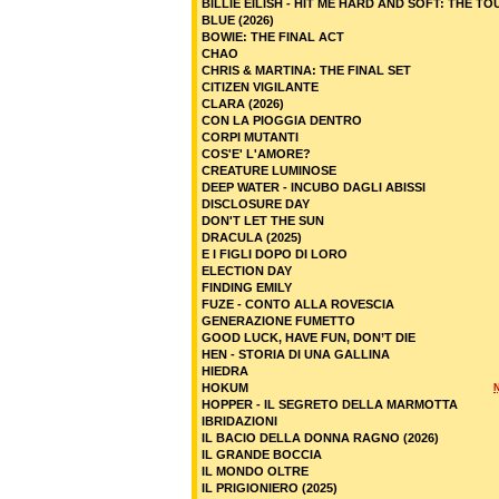
BILLIE EILISH - HIT ME HARD AND SOFT: THE TO
BLUE (2026)
BOWIE: THE FINAL ACT
CHAO
CHRIS & MARTINA: THE FINAL SET
CITIZEN VIGILANTE
CLARA (2026)
CON LA PIOGGIA DENTRO
CORPI MUTANTI
COS'E' L'AMORE?
CREATURE LUMINOSE
DEEP WATER - INCUBO DAGLI ABISSI
DISCLOSURE DAY
DON'T LET THE SUN
DRACULA (2025)
E I FIGLI DOPO DI LORO
ELECTION DAY
FINDING EMILY
FUZE - CONTO ALLA ROVESCIA
GENERAZIONE FUMETTO
GOOD LUCK, HAVE FUN, DON’T DIE
HEN - STORIA DI UNA GALLINA
HIEDRA
HOKUM
HOPPER - IL SEGRETO DELLA MARMOTTA
IBRIDAZIONI
IL BACIO DELLA DONNA RAGNO (2026)
IL GRANDE BOCCIA
IL MONDO OLTRE
IL PRIGIONIERO (2025)