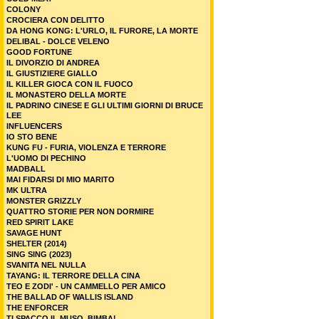
COLONY
CROCIERA CON DELITTO
DA HONG KONG: L'URLO, IL FURORE, LA MORTE
DELIBAL - DOLCE VELENO
GOOD FORTUNE
IL DIVORZIO DI ANDREA
IL GIUSTIZIERE GIALLO
IL KILLER GIOCA CON IL FUOCO
IL MONASTERO DELLA MORTE
IL PADRINO CINESE E GLI ULTIMI GIORNI DI BRUCE
LEE
INFLUENCERS
IO STO BENE
KUNG FU - FURIA, VIOLENZA E TERRORE
L'UOMO DI PECHINO
MADBALL
MAI FIDARSI DI MIO MARITO
MK ULTRA
MONSTER GRIZZLY
QUATTRO STORIE PER NON DORMIRE
RED SPIRIT LAKE
SAVAGE HUNT
SHELTER (2014)
SING SING (2023)
SVANITA NEL NULLA
TAYANG: IL TERRORE DELLA CINA
TEO E ZODI' - UN CAMMELLO PER AMICO
THE BALLAD OF WALLIS ISLAND
THE ENFORCER
TI SPACCO IL MUSO, BIMBA!