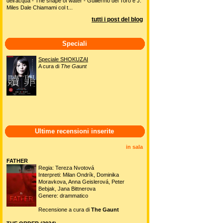
dell'acqua - The shape of water - Guillermo del Toro e J.
Miles Dale Chiamami col t...
tutti i post del blog
Speciali
Speciale SHOKUZAI
A cura di
The Gaunt
Ultime recensioni inserite
in sala
FATHER
Regia: Tereza Nvotová
Interpreti: Milan Ondrík, Dominika
Moravkova, Anna Geislerová, Peter
Bebjak, Jana Bittnerova
Genere: drammatico
Recensione a cura di
The Gaunt