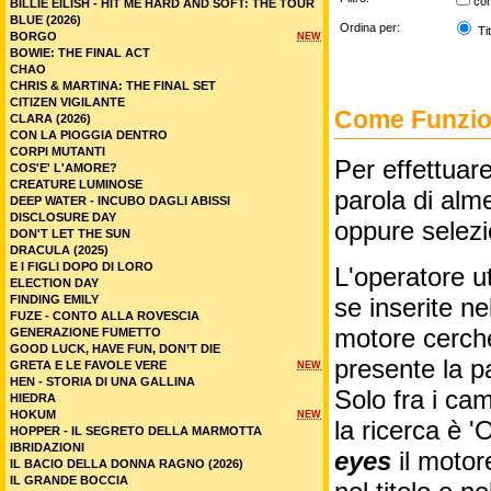
co
BILLIE EILISH - HIT ME HARD AND SOFT: THE TOUR
BLUE (2026)
Ordina per:
Tit
BORGO
NEW
BOWIE: THE FINAL ACT
CHAO
CHRIS & MARTINA: THE FINAL SET
CITIZEN VIGILANTE
Come Funzion
CLARA (2026)
CON LA PIOGGIA DENTRO
CORPI MUTANTI
Per effettuare
COS'E' L'AMORE?
CREATURE LUMINOSE
parola di alme
DEEP WATER - INCUBO DAGLI ABISSI
DISCLOSURE DAY
oppure selez
DON'T LET THE SUN
DRACULA (2025)
E I FIGLI DOPO DI LORO
L'operatore ut
ELECTION DAY
FINDING EMILY
se inserite n
FUZE - CONTO ALLA ROVESCIA
motore cercher
GENERAZIONE FUMETTO
GOOD LUCK, HAVE FUN, DON’T DIE
presente la p
GRETA E LE FAVOLE VERE
NEW
HEN - STORIA DI UNA GALLINA
Solo fra i cam
HIEDRA
HOKUM
NEW
la ricerca è '
HOPPER - IL SEGRETO DELLA MARMOTTA
IBRIDAZIONI
eyes
il motor
IL BACIO DELLA DONNA RAGNO (2026)
IL GRANDE BOCCIA