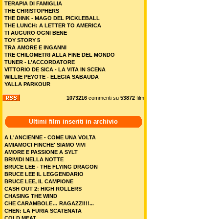
TERAPIA DI FAMIGLIA
THE CHRISTOPHERS
THE DINK - MAGO DEL PICKLEBALL
THE LUNCH: A LETTER TO AMERICA
TI AUGURO OGNI BENE
TOY STORY 5
TRA AMORE E INGANNI
TRE CHILOMETRI ALLA FINE DEL MONDO
TUNER - L’ACCORDATORE
VITTORIO DE SICA - LA VITA IN SCENA
WILLIE PEYOTE - ELEGIA SABAUDA
YALLA PARKOUR
1073216
commenti su
53872
film
Ultimi film inseriti in archivio
A L'ANCIENNE - COME UNA VOLTA
AMIAMOCI FINCHE' SIAMO VIVI
AMORE E PASSIONE A SYLT
BRIVIDI NELLA NOTTE
BRUCE LEE - THE FLYING DRAGON
BRUCE LEE IL LEGGENDARIO
BRUCE LEE, IL CAMPIONE
CASH OUT 2: HIGH ROLLERS
CHASING THE WIND
CHE CARAMBOLE… RAGAZZI!!!...
CHEN: LA FURIA SCATENATA
COLD MEAT