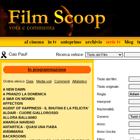
al cinema
in tv
anteprime
archivio
serie tv
blog
t
Ciao Paul!
Ricerca veloce:
In programmazione
Titolo del film:
Ordine elenco:
Data
Media voti
Commenti
Alfabetico
Titolo originale:
A NEW DAWN
A PRANZO LA DOMENICA
Regia:
A WAR ON WOMEN
Interpreti:
AFFECTION
AGENT OF HAPPINESS - IL BHUTAN E LA FELICITA'
Nazionalità:
ALDAIR - CUORE GIALLOROSSO
Genere:
ALLORA BALLIAMO
AMARGA NAVIDAD
Anno:
ANTARTICA - QUASI UNA FIABA
AVEMMARIA
Anno Uscita:
BACKROOMS
Filtro: