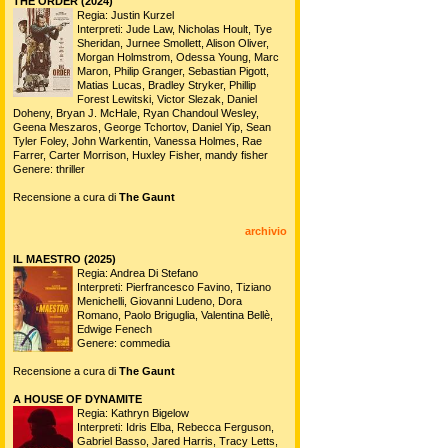
THE ORDER (2024)
Regia: Justin Kurzel
Interpreti: Jude Law, Nicholas Hoult, Tye
Sheridan, Jurnee Smollett, Alison Oliver,
Morgan Holmstrom, Odessa Young, Marc
Maron, Philip Granger, Sebastian Pigott,
Matias Lucas, Bradley Stryker, Phillip
Forest Lewitski, Victor Slezak, Daniel
Doheny, Bryan J. McHale, Ryan Chandoul Wesley,
Geena Meszaros, George Tchortov, Daniel Yip, Sean
Tyler Foley, John Warkentin, Vanessa Holmes, Rae
Farrer, Carter Morrison, Huxley Fisher, mandy fisher
Genere: thriller
Recensione a cura di
The Gaunt
archivio
IL MAESTRO (2025)
Regia: Andrea Di Stefano
Interpreti: Pierfrancesco Favino, Tiziano
Menichelli, Giovanni Ludeno, Dora
Romano, Paolo Briguglia, Valentina Bellè,
Edwige Fenech
Genere: commedia
Recensione a cura di
The Gaunt
A HOUSE OF DYNAMITE
Regia: Kathryn Bigelow
Interpreti: Idris Elba, Rebecca Ferguson,
Gabriel Basso, Jared Harris, Tracy Letts,