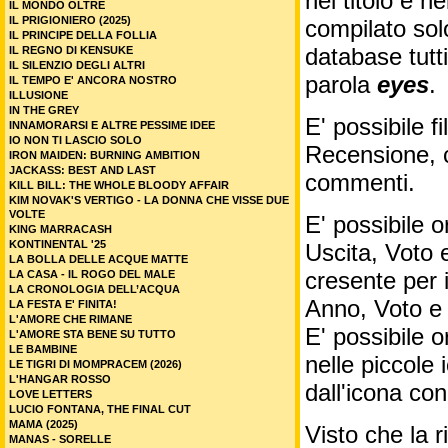
nel titolo e ne
IL MONDO OLTRE
IL PRIGIONIERO (2025)
compilato sol
IL PRINCIPE DELLA FOLLIA
database tutti
IL REGNO DI KENSUKE
IL SILENZIO DEGLI ALTRI
parola
eyes
.
IL TEMPO E' ANCORA NOSTRO
ILLUSIONE
IN THE GREY
E' possibile f
INNAMORARSI E ALTRE PESSIME IDEE
IO NON TI LASCIO SOLO
Recensione, c
IRON MAIDEN: BURNING AMBITION
JACKASS: BEST AND LAST
commenti.
KILL BILL: THE WHOLE BLOODY AFFAIR
KIM NOVAK'S VERTIGO - LA DONNA CHE VISSE DUE
VOLTE
E' possibile o
KING MARRACASH
KONTINENTAL '25
Uscita, Voto 
LA BOLLA DELLE ACQUE MATTE
cresente per 
LA CASA - IL ROGO DEL MALE
LA CRONOLOGIA DELL’ACQUA
Anno, Voto e
LA FESTA E' FINITA!
L'AMORE CHE RIMANE
E' possibile o
L'AMORE STA BENE SU TUTTO
LE BAMBINE
nelle piccole
LE TIGRI DI MOMPRACEM (2026)
L'HANGAR ROSSO
dall'icona co
LOVE LETTERS
LUCIO FONTANA, THE FINAL CUT
MAMA (2025)
Visto che la 
MANAS - SORELLE