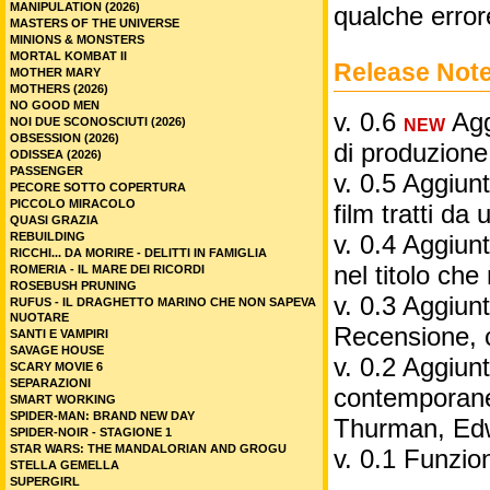
MANIPULATION (2026)
qualche error
MASTERS OF THE UNIVERSE
MINIONS & MONSTERS
MORTAL KOMBAT II
Release Not
MOTHER MARY
MOTHERS (2026)
NO GOOD MEN
v. 0.6
Aggi
NOI DUE SCONOSCIUTI (2026)
NEW
OBSESSION (2026)
di produzione
ODISSEA (2026)
PASSENGER
v. 0.5 Aggiunt
PECORE SOTTO COPERTURA
PICCOLO MIRACOLO
film tratti da 
QUASI GRAZIA
REBUILDING
v. 0.4 Aggiunt
RICCHI... DA MORIRE - DELITTI IN FAMIGLIA
nel titolo ch
ROMERIA - IL MARE DEI RICORDI
ROSEBUSH PRUNING
v. 0.3 Aggiunt
RUFUS - IL DRAGHETTO MARINO CHE NON SAPEVA
NUOTARE
Recensione, 
SANTI E VAMPIRI
SAVAGE HOUSE
v. 0.2 Aggiunta
SCARY MOVIE 6
SEPARAZIONI
contemporane
SMART WORKING
SPIDER-MAN: BRAND NEW DAY
Thurman, Edw
SPIDER-NOIR - STAGIONE 1
STAR WARS: THE MANDALORIAN AND GROGU
v. 0.1 Funzio
STELLA GEMELLA
SUPERGIRL