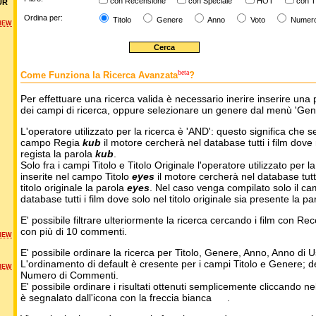
con Recensione
con Speciale
HOT
con T
UR
Ordina per:
Titolo
Genere
Anno
Voto
Numer
NEW
beta
Come Funziona la Ricerca Avanzata
?
Per effettuare una ricerca valida è necessario inerire inserire una 
dei campi di ricerca, oppure selezionare un genere dal menù 'Gen
L'operatore utilizzato per la ricerca è 'AND': questo significa che s
campo Regia
kub
il motore cercherà nel database tutti i film dove 
regista la parola
kub
.
Solo fra i campi Titolo e Titolo Originale l'operatore utilizzato per l
inserite nel campo Titolo
eyes
il motore cercherà nel database tutti 
titolo originale la parola
eyes
. Nel caso venga compilato solo il ca
database tutti i film dove solo nel titolo originale sia presente la p
E' possibile filtrare ulteriormente la ricerca cercando i film con Re
con più di 10 commenti.
NEW
E' possibile ordinare la ricerca per Titolo, Genere, Anno, Anno di
L'ordinamento di default è cresente per i campi Titolo e Genere; 
NEW
Numero di Commenti.
E' possibile ordinare i risultati ottenuti semplicemente cliccando ne
è segnalato dall'icona con la freccia bianca
.