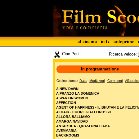
al cinema
in tv
anteprime
Ciao Paul!
Ricerca veloce:
In programmazione
Ordine elenco:
Data
Media voti
Commenti
Alfabetic
A NEW DAWN
A PRANZO LA DOMENICA
A WAR ON WOMEN
AFFECTION
AGENT OF HAPPINESS - IL BHUTAN E LA FELICIT
ALDAIR - CUORE GIALLOROSSO
ALLORA BALLIAMO
AMARGA NAVIDAD
ANTARTICA - QUASI UNA FIABA
AVEMMARIA
BACKROOMS