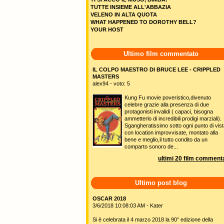
TUTTE INSIEME ALL'ABBAZIA
VELENO IN ALTA QUOTA
WHAT HAPPENED TO DOROTHY BELL?
YOUR HOST
Ultimo film commentato
IL COLPO MAESTRO DI BRUCE LEE - CRIPPLED
MASTERS
alex94 - voto: 5
Kung Fu movie poveristico,divenuto
celebre grazie alla presenza di due
protagonisti invalidi ( capaci, bisogna
ammetterlo di incredibili prodigi marziali).
Sgangheratissimo sotto ogni punto di vist
con location improvvisate, montato alla
bene e meglio,il tutto condito da un
comparto sonoro de...
ultimi 20 film commenta
Ultimo post blog
OSCAR 2018
3/6/2018 10:08:03 AM - Kater
Si è celebrata il 4 marzo 2018 la 90° edizione della