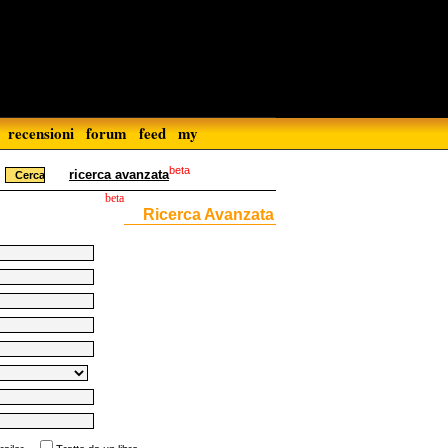
recensioni
forum
feed
my
beta
ricerca avanzata
beta
Ricerca Avanzata