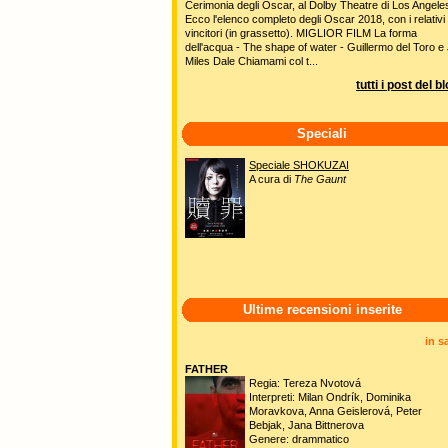
Cerimonia degli Oscar, al Dolby Theatre di Los Angele
Ecco l'elenco completo degli Oscar 2018, con i relativi
vincitori (in grassetto). MIGLIOR FILM La forma
dell'acqua - The shape of water - Guillermo del Toro e 
Miles Dale Chiamami col t...
tutti i post del b
Speciali
Speciale SHOKUZAI
A cura di
The Gaunt
Ultime recensioni inserite
in s
FATHER
Regia: Tereza Nvotová
Interpreti: Milan Ondrík, Dominika
Moravkova, Anna Geislerová, Peter
Bebjak, Jana Bittnerova
Genere: drammatico