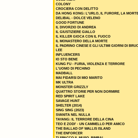
COLONY
CROCIERA CON DELITTO
DA HONG KONG: L'URLO, IL FURORE, LA MORT
DELIBAL - DOLCE VELENO
GOOD FORTUNE
IL DIVORZIO DI ANDREA
IL GIUSTIZIERE GIALLO
IL KILLER GIOCA CON IL FUOCO
IL MONASTERO DELLA MORTE
IL PADRINO CINESE E GLI ULTIMI GIORNI DI BRU
LEE
INFLUENCERS
IO STO BENE
KUNG FU - FURIA, VIOLENZA E TERRORE
L'UOMO DI PECHINO
MADBALL
MAI FIDARSI DI MIO MARITO
MK ULTRA
MONSTER GRIZZLY
QUATTRO STORIE PER NON DORMIRE
RED SPIRIT LAKE
SAVAGE HUNT
SHELTER (2014)
SING SING (2023)
SVANITA NEL NULLA
TAYANG: IL TERRORE DELLA CINA
TEO E ZODI' - UN CAMMELLO PER AMICO
THE BALLAD OF WALLIS ISLAND
THE ENFORCER
TI SPACCO IL MUSO, BIMBA!