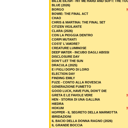
BILLIE EILISH - HIT ME HARD AND SOFT: THE TO
BLUE (2026)
BORGO
BOWIE: THE FINAL ACT
CHAO
CHRIS & MARTINA: THE FINAL SET
CITIZEN VIGILANTE
CLARA (2026)
CON LA PIOGGIA DENTRO
CORPI MUTANTI
COS'E' L'AMORE?
CREATURE LUMINOSE
DEEP WATER - INCUBO DAGLI ABISSI
DISCLOSURE DAY
DON'T LET THE SUN
DRACULA (2025)
E I FIGLI DOPO DI LORO
ELECTION DAY
FINDING EMILY
FUZE - CONTO ALLA ROVESCIA
GENERAZIONE FUMETTO
GOOD LUCK, HAVE FUN, DON’T DIE
GRETA E LE FAVOLE VERE
HEN - STORIA DI UNA GALLINA
HIEDRA
HOKUM
HOPPER - IL SEGRETO DELLA MARMOTTA
IBRIDAZIONI
IL BACIO DELLA DONNA RAGNO (2026)
IL GRANDE BOCCIA