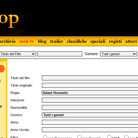
archivio
serie tv
blog
trailer
classifiche
speciali
registi
attori
Genere:
Titolo del film:
o
Titolo originale:
Regia:
Interpreti:
A'
Nazionalità:
Genere:
Anno:
Anno Uscita:
Filtro: