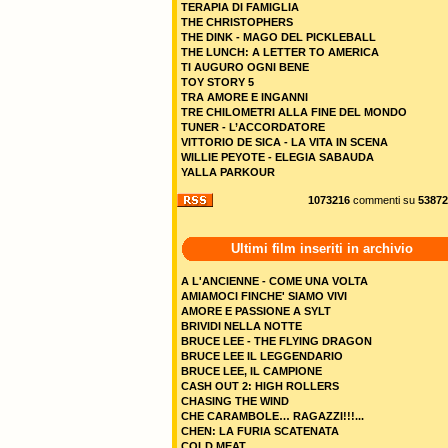
TERAPIA DI FAMIGLIA
THE CHRISTOPHERS
THE DINK - MAGO DEL PICKLEBALL
THE LUNCH: A LETTER TO AMERICA
TI AUGURO OGNI BENE
TOY STORY 5
TRA AMORE E INGANNI
TRE CHILOMETRI ALLA FINE DEL MONDO
TUNER - L’ACCORDATORE
VITTORIO DE SICA - LA VITA IN SCENA
WILLIE PEYOTE - ELEGIA SABAUDA
YALLA PARKOUR
1073216
commenti su
53872
Ultimi film inseriti in archivio
A L'ANCIENNE - COME UNA VOLTA
AMIAMOCI FINCHE' SIAMO VIVI
AMORE E PASSIONE A SYLT
BRIVIDI NELLA NOTTE
BRUCE LEE - THE FLYING DRAGON
BRUCE LEE IL LEGGENDARIO
BRUCE LEE, IL CAMPIONE
CASH OUT 2: HIGH ROLLERS
CHASING THE WIND
CHE CARAMBOLE… RAGAZZI!!!...
CHEN: LA FURIA SCATENATA
COLD MEAT