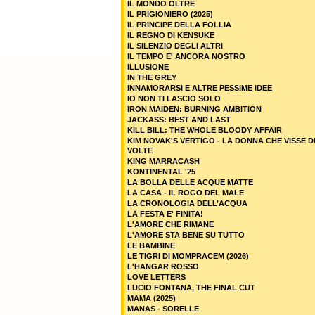
IL MONDO OLTRE
IL PRIGIONIERO (2025)
IL PRINCIPE DELLA FOLLIA
IL REGNO DI KENSUKE
IL SILENZIO DEGLI ALTRI
IL TEMPO E' ANCORA NOSTRO
ILLUSIONE
IN THE GREY
INNAMORARSI E ALTRE PESSIME IDEE
IO NON TI LASCIO SOLO
IRON MAIDEN: BURNING AMBITION
JACKASS: BEST AND LAST
KILL BILL: THE WHOLE BLOODY AFFAIR
KIM NOVAK'S VERTIGO - LA DONNA CHE VISSE 
VOLTE
KING MARRACASH
KONTINENTAL '25
LA BOLLA DELLE ACQUE MATTE
LA CASA - IL ROGO DEL MALE
LA CRONOLOGIA DELL’ACQUA
LA FESTA E' FINITA!
L'AMORE CHE RIMANE
L'AMORE STA BENE SU TUTTO
LE BAMBINE
LE TIGRI DI MOMPRACEM (2026)
L'HANGAR ROSSO
LOVE LETTERS
LUCIO FONTANA, THE FINAL CUT
MAMA (2025)
MANAS - SORELLE