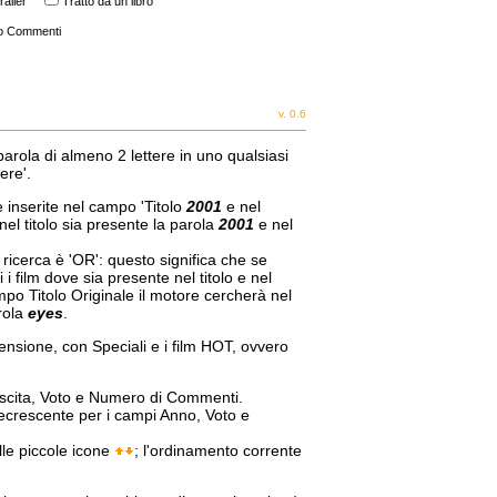
railer
Tratto da un libro
o Commenti
v. 0.6
parola di almeno 2 lettere in uno qualsiasi
ere'.
e inserite nel campo 'Titolo
2001
e nel
nel titolo sia presente la parola
2001
e nel
a ricerca è 'OR': questo significa che se
i film dove sia presente nel titolo e nel
mpo Titolo Originale il motore cercherà nel
arola
eyes
.
censione, con Speciali e i film HOT, ovvero
 Uscita, Voto e Numero di Commenti.
decrescente per i campi Anno, Voto e
lle piccole icone
; l'ordinamento corrente