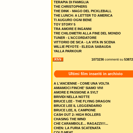
TERAPIA DI FAMIGLIA
THE CHRISTOPHERS
THE DINK - MAGO DEL PICKLEBALL
THE LUNCH: A LETTER TO AMERICA
TI AUGURO OGNI BENE
TOY STORY 5
TRA AMORE E INGANNI
TRE CHILOMETRI ALLA FINE DEL MONDO
TUNER - L’ACCORDATORE
VITTORIO DE SICA - LA VITA IN SCENA
WILLIE PEYOTE - ELEGIA SABAUDA
YALLA PARKOUR
1073236
commenti su
53872
Ultimi film inseriti in archivio
A L'ANCIENNE - COME UNA VOLTA
AMIAMOCI FINCHE' SIAMO VIVI
AMORE E PASSIONE A SYLT
BRIVIDI NELLA NOTTE
BRUCE LEE - THE FLYING DRAGON
BRUCE LEE IL LEGGENDARIO
BRUCE LEE, IL CAMPIONE
CASH OUT 2: HIGH ROLLERS
CHASING THE WIND
CHE CARAMBOLE… RAGAZZI!!!...
CHEN: LA FURIA SCATENATA
COLD MEAT