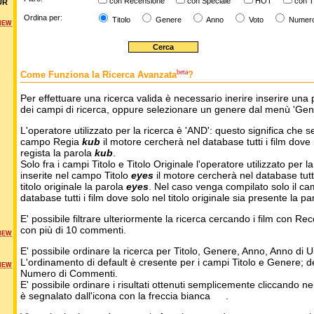
con Recensione
con Speciale
HOT
con T
UR
Ordina per:
Titolo
Genere
Anno
Voto
Numer
NEW
beta
Come Funziona la Ricerca Avanzata
?
Per effettuare una ricerca valida è necessario inerire inserire una 
dei campi di ricerca, oppure selezionare un genere dal menù 'Gen
L'operatore utilizzato per la ricerca è 'AND': questo significa che s
campo Regia
kub
il motore cercherà nel database tutti i film dove 
regista la parola
kub
.
Solo fra i campi Titolo e Titolo Originale l'operatore utilizzato per l
inserite nel campo Titolo
eyes
il motore cercherà nel database tutti 
titolo originale la parola
eyes
. Nel caso venga compilato solo il ca
database tutti i film dove solo nel titolo originale sia presente la p
E' possibile filtrare ulteriormente la ricerca cercando i film con Re
con più di 10 commenti.
NEW
E' possibile ordinare la ricerca per Titolo, Genere, Anno, Anno di
L'ordinamento di default è cresente per i campi Titolo e Genere; 
NEW
Numero di Commenti.
E' possibile ordinare i risultati ottenuti semplicemente cliccando ne
è segnalato dall'icona con la freccia bianca
.