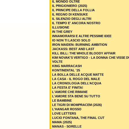
IL MONDO OLTRE
IL PRIGIONIERO (2025)
IL PRINCIPE DELLA FOLLIA
IL REGNO DI KENSUKE
IL SILENZIO DEGLI ALTRI
IL TEMPO E' ANCORA NOSTRO
ILLUSIONE
IN THE GREY
INNAMORARSI E ALTRE PESSIME IDEE
IO NON TI LASCIO SOLO
IRON MAIDEN: BURNING AMBITION
JACKASS: BEST AND LAST
KILL BILL: THE WHOLE BLOODY AFFAIR
KIM NOVAK'S VERTIGO - LA DONNA CHE VISSE 
VOLTE
KING MARRACASH
KONTINENTAL '25
LA BOLLA DELLE ACQUE MATTE
LA CASA - IL ROGO DEL MALE
LA CRONOLOGIA DELL’ACQUA
LA FESTA E' FINITA!
L'AMORE CHE RIMANE
L'AMORE STA BENE SU TUTTO
LE BAMBINE
LE TIGRI DI MOMPRACEM (2026)
L'HANGAR ROSSO
LOVE LETTERS
LUCIO FONTANA, THE FINAL CUT
MAMA (2025)
MANAS - SORELLE