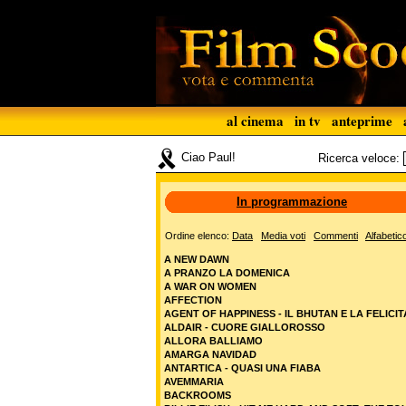
al cinema
in tv
anteprime
Ciao Paul!
Ricerca veloce:
In programmazione
Ordine elenco:
Data
Media voti
Commenti
Alfabetic
A NEW DAWN
A PRANZO LA DOMENICA
A WAR ON WOMEN
AFFECTION
AGENT OF HAPPINESS - IL BHUTAN E LA FELICIT
ALDAIR - CUORE GIALLOROSSO
ALLORA BALLIAMO
AMARGA NAVIDAD
ANTARTICA - QUASI UNA FIABA
AVEMMARIA
BACKROOMS