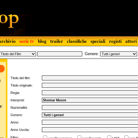
archivio
serie tv
blog
trailer
classifiche
speciali
registi
attori
Genere:
Titolo del film:
o
Titolo originale:
Regia:
Interpreti:
A'
Nazionalità:
Genere:
Anno:
Anno Uscita:
Filtro: