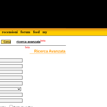
recensioni
forum
feed
my
beta
ricerca avanzata
beta
Ricerca Avanzata