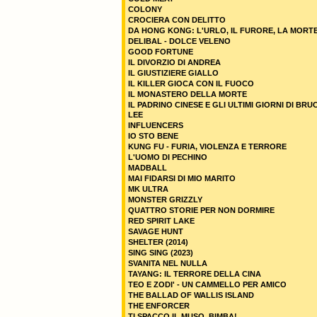
COLONY
CROCIERA CON DELITTO
DA HONG KONG: L'URLO, IL FURORE, LA MORT
DELIBAL - DOLCE VELENO
GOOD FORTUNE
IL DIVORZIO DI ANDREA
IL GIUSTIZIERE GIALLO
IL KILLER GIOCA CON IL FUOCO
IL MONASTERO DELLA MORTE
IL PADRINO CINESE E GLI ULTIMI GIORNI DI BRU
LEE
INFLUENCERS
IO STO BENE
KUNG FU - FURIA, VIOLENZA E TERRORE
L'UOMO DI PECHINO
MADBALL
MAI FIDARSI DI MIO MARITO
MK ULTRA
MONSTER GRIZZLY
QUATTRO STORIE PER NON DORMIRE
RED SPIRIT LAKE
SAVAGE HUNT
SHELTER (2014)
SING SING (2023)
SVANITA NEL NULLA
TAYANG: IL TERRORE DELLA CINA
TEO E ZODI' - UN CAMMELLO PER AMICO
THE BALLAD OF WALLIS ISLAND
THE ENFORCER
TI SPACCO IL MUSO, BIMBA!