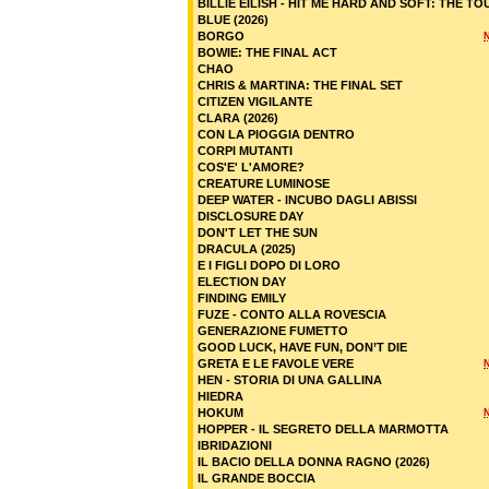
BILLIE EILISH - HIT ME HARD AND SOFT: THE TO
BLUE (2026)
BORGO
BOWIE: THE FINAL ACT
CHAO
CHRIS & MARTINA: THE FINAL SET
CITIZEN VIGILANTE
CLARA (2026)
CON LA PIOGGIA DENTRO
CORPI MUTANTI
COS'E' L'AMORE?
CREATURE LUMINOSE
DEEP WATER - INCUBO DAGLI ABISSI
DISCLOSURE DAY
DON'T LET THE SUN
DRACULA (2025)
E I FIGLI DOPO DI LORO
ELECTION DAY
FINDING EMILY
FUZE - CONTO ALLA ROVESCIA
GENERAZIONE FUMETTO
GOOD LUCK, HAVE FUN, DON’T DIE
GRETA E LE FAVOLE VERE
HEN - STORIA DI UNA GALLINA
HIEDRA
HOKUM
HOPPER - IL SEGRETO DELLA MARMOTTA
IBRIDAZIONI
IL BACIO DELLA DONNA RAGNO (2026)
IL GRANDE BOCCIA