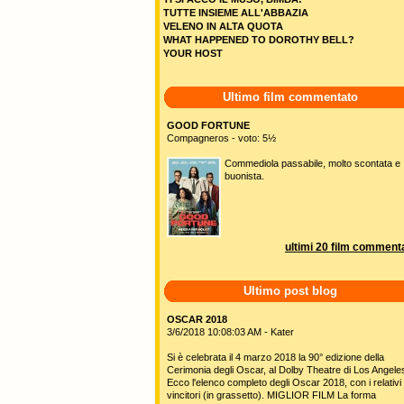
TUTTE INSIEME ALL'ABBAZIA
VELENO IN ALTA QUOTA
WHAT HAPPENED TO DOROTHY BELL?
YOUR HOST
Ultimo film commentato
GOOD FORTUNE
Compagneros - voto: 5½
Commediola passabile, molto scontata e
buonista.
ultimi 20 film commenta
Ultimo post blog
OSCAR 2018
3/6/2018 10:08:03 AM - Kater
Si è celebrata il 4 marzo 2018 la 90° edizione della
Cerimonia degli Oscar, al Dolby Theatre di Los Angele
Ecco l'elenco completo degli Oscar 2018, con i relativi
vincitori (in grassetto). MIGLIOR FILM La forma