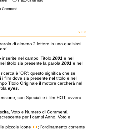
railer
Tratto da un libro
o Commenti
v. 0.6
parola di almeno 2 lettere in uno qualsiasi
ere'.
e inserite nel campo 'Titolo
2001
e nel
nel titolo sia presente la parola
2001
e nel
a ricerca è 'OR': questo significa che se
i film dove sia presente nel titolo e nel
mpo Titolo Originale il motore cercherà nel
arola
eyes
.
censione, con Speciali e i film HOT, ovvero
 Uscita, Voto e Numero di Commenti.
decrescente per i campi Anno, Voto e
lle piccole icone
; l'ordinamento corrente