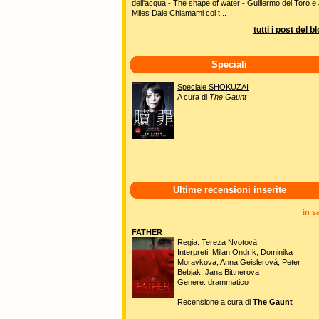
dell'acqua - The shape of water - Guillermo del Toro e 
Miles Dale Chiamami col t...
tutti i post del b
Speciali
Speciale SHOKUZAI
A cura di
The Gaunt
Ultime recensioni inserite
in s
FATHER
Regia: Tereza Nvotová
Interpreti: Milan Ondrík, Dominika
Moravkova, Anna Geislerová, Peter
Bebjak, Jana Bittnerova
Genere: drammatico
Recensione a cura di
The Gaunt