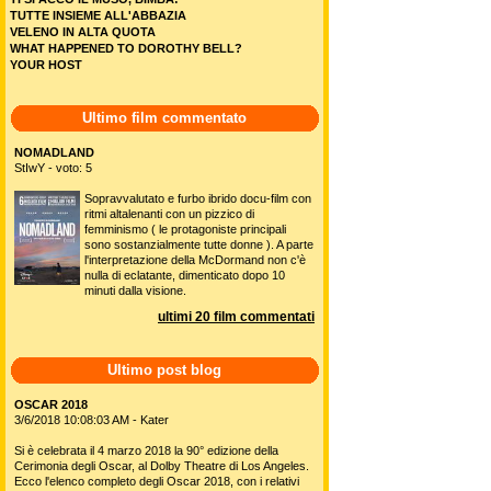
TUTTE INSIEME ALL'ABBAZIA
VELENO IN ALTA QUOTA
WHAT HAPPENED TO DOROTHY BELL?
YOUR HOST
Ultimo film commentato
NOMADLAND
StIwY - voto: 5
Sopravvalutato e furbo ibrido docu-film con
ritmi altalenanti con un pizzico di
femminismo ( le protagoniste principali
sono sostanzialmente tutte donne ). A parte
l'interpretazione della McDormand non c'è
nulla di eclatante, dimenticato dopo 10
minuti dalla visione.
ultimi 20 film commentati
Ultimo post blog
OSCAR 2018
3/6/2018 10:08:03 AM - Kater
Si è celebrata il 4 marzo 2018 la 90° edizione della
Cerimonia degli Oscar, al Dolby Theatre di Los Angeles.
Ecco l'elenco completo degli Oscar 2018, con i relativi