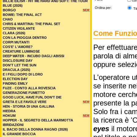
co
BILLIE EILISH - HIT ME HARD AND SOFT: THE TOUR
BLUE (2026)
Ordina per:
Tit
BORGO
NEW
BOWIE: THE FINAL ACT
CHAO
CHRIS & MARTINA: THE FINAL SET
CITIZEN VIGILANTE
Come Funzion
CLARA (2026)
CON LA PIOGGIA DENTRO
CORPI MUTANTI
Per effettuare
COS'E' L'AMORE?
CREATURE LUMINOSE
parola di alme
DEEP WATER - INCUBO DAGLI ABISSI
DISCLOSURE DAY
oppure selez
DON'T LET THE SUN
DRACULA (2025)
E I FIGLI DOPO DI LORO
L'operatore ut
ELECTION DAY
FINDING EMILY
se inserite n
FUZE - CONTO ALLA ROVESCIA
motore cercher
GENERAZIONE FUMETTO
GOOD LUCK, HAVE FUN, DON’T DIE
presente la p
GRETA E LE FAVOLE VERE
NEW
HEN - STORIA DI UNA GALLINA
Solo fra i cam
HIEDRA
HOKUM
NEW
la ricerca è '
HOPPER - IL SEGRETO DELLA MARMOTTA
IBRIDAZIONI
eyes
il motor
IL BACIO DELLA DONNA RAGNO (2026)
IL GRANDE BOCCIA