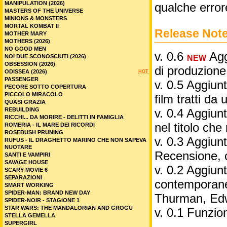
MANIPULATION (2026)
qualche error
MASTERS OF THE UNIVERSE
MINIONS & MONSTERS
MORTAL KOMBAT II
Release Not
MOTHER MARY
MOTHERS (2026)
NO GOOD MEN
v. 0.6
Aggi
NOI DUE SCONOSCIUTI (2026)
NEW
OBSESSION (2026)
di produzione
ODISSEA (2026)
HOT
PASSENGER
v. 0.5 Aggiunt
PECORE SOTTO COPERTURA
PICCOLO MIRACOLO
film tratti da 
QUASI GRAZIA
REBUILDING
v. 0.4 Aggiunt
RICCHI... DA MORIRE - DELITTI IN FAMIGLIA
nel titolo ch
ROMERIA - IL MARE DEI RICORDI
ROSEBUSH PRUNING
v. 0.3 Aggiunt
RUFUS - IL DRAGHETTO MARINO CHE NON SAPEVA
NUOTARE
Recensione, 
SANTI E VAMPIRI
SAVAGE HOUSE
v. 0.2 Aggiunta
SCARY MOVIE 6
SEPARAZIONI
contemporane
SMART WORKING
SPIDER-MAN: BRAND NEW DAY
Thurman, Edw
SPIDER-NOIR - STAGIONE 1
STAR WARS: THE MANDALORIAN AND GROGU
v. 0.1 Funzio
STELLA GEMELLA
SUPERGIRL