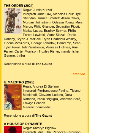
THE ORDER (2024)
Regia: Justin Kurzel
Interpreti: Jude Law, Nicholas Hoult, Tye
Sheridan, Jurnee Smollett, Alison Oliver,
Morgan Holmstrom, Odessa Young, Marc
Maron, Philip Granger, Sebastian Pigott,
Matias Lucas, Bradley Stryker, Phillip
Forest Lewitski, Victor Slezak, Daniel
Doheny, Bryan J. McHale, Ryan Chandoul Wesley,
Geena Meszaros, George Tchortov, Daniel Yip, Sean
Tyler Foley, John Warkentin, Vanessa Holmes, Rae
Farrer, Carter Morrison, Huxley Fisher, mandy fisher
Genere: thriller
Recensione a cura di
The Gaunt
archivio
IL MAESTRO (2025)
Regia: Andrea Di Stefano
Interpreti: Pierfrancesco Favino, Tiziano
Menichelli, Giovanni Ludeno, Dora
Romano, Paolo Briguglia, Valentina Bellè,
Edwige Fenech
Genere: commedia
Recensione a cura di
The Gaunt
A HOUSE OF DYNAMITE
Regia: Kathryn Bigelow
Interpreti: Idris Elba, Rebecca Ferguson,