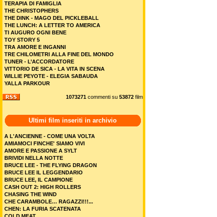
TERAPIA DI FAMIGLIA
THE CHRISTOPHERS
THE DINK - MAGO DEL PICKLEBALL
THE LUNCH: A LETTER TO AMERICA
TI AUGURO OGNI BENE
TOY STORY 5
TRA AMORE E INGANNI
TRE CHILOMETRI ALLA FINE DEL MONDO
TUNER - L’ACCORDATORE
VITTORIO DE SICA - LA VITA IN SCENA
WILLIE PEYOTE - ELEGIA SABAUDA
YALLA PARKOUR
1073271
commenti su
53872
film
Ultimi film inseriti in archivio
A L'ANCIENNE - COME UNA VOLTA
AMIAMOCI FINCHE' SIAMO VIVI
AMORE E PASSIONE A SYLT
BRIVIDI NELLA NOTTE
BRUCE LEE - THE FLYING DRAGON
BRUCE LEE IL LEGGENDARIO
BRUCE LEE, IL CAMPIONE
CASH OUT 2: HIGH ROLLERS
CHASING THE WIND
CHE CARAMBOLE… RAGAZZI!!!...
CHEN: LA FURIA SCATENATA
COLD MEAT