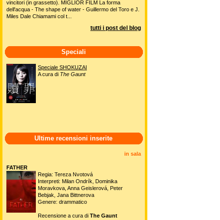
vincitori (in grassetto). MIGLIOR FILM La forma
dell'acqua - The shape of water - Guillermo del Toro e J.
Miles Dale Chiamami col t...
tutti i post del blog
Speciali
Speciale SHOKUZAI
A cura di
The Gaunt
Ultime recensioni inserite
in sala
FATHER
Regia: Tereza Nvotová
Interpreti: Milan Ondrík, Dominika
Moravkova, Anna Geislerová, Peter
Bebjak, Jana Bittnerova
Genere: drammatico
Recensione a cura di
The Gaunt