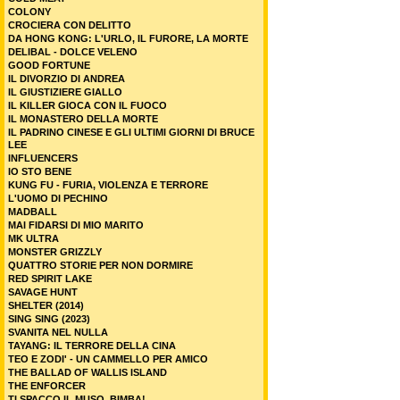
COLONY
CROCIERA CON DELITTO
DA HONG KONG: L'URLO, IL FURORE, LA MORTE
DELIBAL - DOLCE VELENO
GOOD FORTUNE
IL DIVORZIO DI ANDREA
IL GIUSTIZIERE GIALLO
IL KILLER GIOCA CON IL FUOCO
IL MONASTERO DELLA MORTE
IL PADRINO CINESE E GLI ULTIMI GIORNI DI BRUCE
LEE
INFLUENCERS
IO STO BENE
KUNG FU - FURIA, VIOLENZA E TERRORE
L'UOMO DI PECHINO
MADBALL
MAI FIDARSI DI MIO MARITO
MK ULTRA
MONSTER GRIZZLY
QUATTRO STORIE PER NON DORMIRE
RED SPIRIT LAKE
SAVAGE HUNT
SHELTER (2014)
SING SING (2023)
SVANITA NEL NULLA
TAYANG: IL TERRORE DELLA CINA
TEO E ZODI' - UN CAMMELLO PER AMICO
THE BALLAD OF WALLIS ISLAND
THE ENFORCER
TI SPACCO IL MUSO, BIMBA!