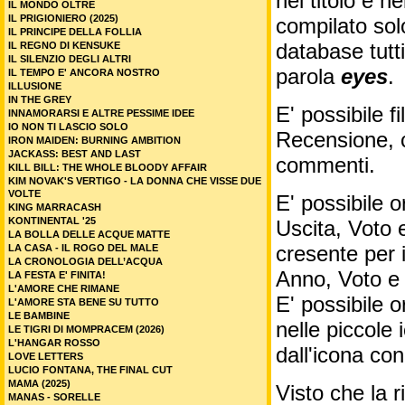
nel titolo e ne
IL MONDO OLTRE
IL PRIGIONIERO (2025)
compilato sol
IL PRINCIPE DELLA FOLLIA
database tutti
IL REGNO DI KENSUKE
IL SILENZIO DEGLI ALTRI
parola
eyes
.
IL TEMPO E' ANCORA NOSTRO
ILLUSIONE
IN THE GREY
E' possibile f
INNAMORARSI E ALTRE PESSIME IDEE
IO NON TI LASCIO SOLO
Recensione, c
IRON MAIDEN: BURNING AMBITION
JACKASS: BEST AND LAST
commenti.
KILL BILL: THE WHOLE BLOODY AFFAIR
KIM NOVAK'S VERTIGO - LA DONNA CHE VISSE DUE
VOLTE
E' possibile o
KING MARRACASH
KONTINENTAL '25
Uscita, Voto 
LA BOLLA DELLE ACQUE MATTE
cresente per 
LA CASA - IL ROGO DEL MALE
LA CRONOLOGIA DELL’ACQUA
Anno, Voto e
LA FESTA E' FINITA!
L'AMORE CHE RIMANE
E' possibile o
L'AMORE STA BENE SU TUTTO
LE BAMBINE
nelle piccole
LE TIGRI DI MOMPRACEM (2026)
L'HANGAR ROSSO
dall'icona co
LOVE LETTERS
LUCIO FONTANA, THE FINAL CUT
MAMA (2025)
Visto che la 
MANAS - SORELLE