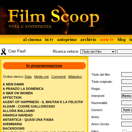
al cinema
in tv
anteprime
archivio
serie tv
blog
t
Ciao Paul!
Ricerca veloce:
In programmazione
Titolo del film:
Ordine elenco:
Data
Media voti
Commenti
Alfabetico
Titolo originale:
A NEW DAWN
A PRANZO LA DOMENICA
Regia:
A WAR ON WOMEN
Interpreti:
AFFECTION
AGENT OF HAPPINESS - IL BHUTAN E LA FELICITA'
Nazionalità:
ALDAIR - CUORE GIALLOROSSO
Genere:
ALLORA BALLIAMO
AMARGA NAVIDAD
Anno:
ANTARTICA - QUASI UNA FIABA
AVEMMARIA
Anno Uscita:
BACKROOMS
Filtro: