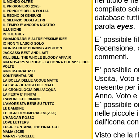
nel titolo e ne
IL MONDO OLTRE
IL PRIGIONIERO (2025)
compilato sol
IL PRINCIPE DELLA FOLLIA
database tutti
IL REGNO DI KENSUKE
IL SILENZIO DEGLI ALTRI
parola
eyes
.
IL TEMPO E' ANCORA NOSTRO
ILLUSIONE
IN THE GREY
E' possibile f
INNAMORARSI E ALTRE PESSIME IDEE
IO NON TI LASCIO SOLO
Recensione, c
IRON MAIDEN: BURNING AMBITION
JACKASS: BEST AND LAST
commenti.
KILL BILL: THE WHOLE BLOODY AFFAIR
KIM NOVAK'S VERTIGO - LA DONNA CHE VISSE DUE
VOLTE
E' possibile o
KING MARRACASH
KONTINENTAL '25
Uscita, Voto 
LA BOLLA DELLE ACQUE MATTE
cresente per 
LA CASA - IL ROGO DEL MALE
LA CRONOLOGIA DELL’ACQUA
Anno, Voto e
LA FESTA E' FINITA!
L'AMORE CHE RIMANE
E' possibile o
L'AMORE STA BENE SU TUTTO
LE BAMBINE
nelle piccole
LE TIGRI DI MOMPRACEM (2026)
L'HANGAR ROSSO
dall'icona co
LOVE LETTERS
LUCIO FONTANA, THE FINAL CUT
MAMA (2025)
Visto che la 
MANAS - SORELLE