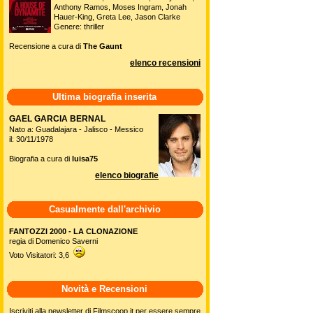
Anthony Ramos, Moses Ingram, Jonah
Hauer-King, Greta Lee, Jason Clarke
Genere: thriller
Recensione a cura di
The Gaunt
elenco recensioni
Ultima biografia inserita
GAEL GARCIA BERNAL
Nato a: Guadalajara - Jalisco - Messico
il: 30/11/1978
Biografia a cura di
luisa75
elenco biografie
Casualmente dall'archivio
FANTOZZI 2000 - LA CLONAZIONE
regia di Domenico Saverni
Voto Visitatori: 3,6
Novità e Recensioni
Iscriviti alla newsletter di Filmscoop.it per essere sempre