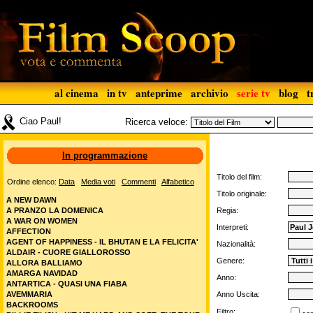
al cinema
in tv
anteprime
archivio
serie tv
blog
t
Ciao Paul!
Ricerca veloce:
In programmazione
Titolo del film:
Ordine elenco:
Data
Media voti
Commenti
Alfabetico
Titolo originale:
A NEW DAWN
A PRANZO LA DOMENICA
Regia:
A WAR ON WOMEN
Interpreti:
AFFECTION
AGENT OF HAPPINESS - IL BHUTAN E LA FELICITA'
Nazionalità:
ALDAIR - CUORE GIALLOROSSO
Genere:
ALLORA BALLIAMO
AMARGA NAVIDAD
Anno:
ANTARTICA - QUASI UNA FIABA
AVEMMARIA
Anno Uscita:
BACKROOMS
Filtro: