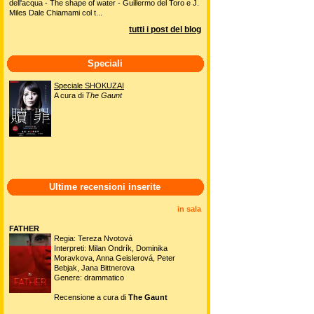
dell'acqua - The shape of water - Guillermo del Toro e J.
Miles Dale Chiamami col t...
tutti i post del blog
Speciali
Speciale SHOKUZAI
A cura di
The Gaunt
Ultime recensioni inserite
in sala
FATHER
Regia: Tereza Nvotová
Interpreti: Milan Ondrík, Dominika
Moravkova, Anna Geislerová, Peter
Bebjak, Jana Bittnerova
Genere: drammatico
Recensione a cura di
The Gaunt