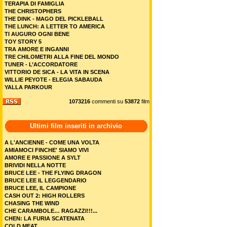
TERAPIA DI FAMIGLIA
THE CHRISTOPHERS
THE DINK - MAGO DEL PICKLEBALL
THE LUNCH: A LETTER TO AMERICA
TI AUGURO OGNI BENE
TOY STORY 5
TRA AMORE E INGANNI
TRE CHILOMETRI ALLA FINE DEL MONDO
TUNER - L’ACCORDATORE
VITTORIO DE SICA - LA VITA IN SCENA
WILLIE PEYOTE - ELEGIA SABAUDA
YALLA PARKOUR
1073216
commenti su
53872
film
Ultimi film inseriti in archivio
A L'ANCIENNE - COME UNA VOLTA
AMIAMOCI FINCHE' SIAMO VIVI
AMORE E PASSIONE A SYLT
BRIVIDI NELLA NOTTE
BRUCE LEE - THE FLYING DRAGON
BRUCE LEE IL LEGGENDARIO
BRUCE LEE, IL CAMPIONE
CASH OUT 2: HIGH ROLLERS
CHASING THE WIND
CHE CARAMBOLE… RAGAZZI!!!...
CHEN: LA FURIA SCATENATA
COLD MEAT