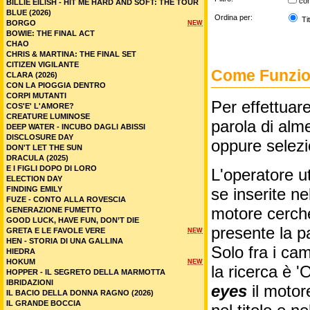
co
BILLIE EILISH - HIT ME HARD AND SOFT: THE TOUR
BLUE (2026)
Ordina per:
Tit
BORGO
NEW
BOWIE: THE FINAL ACT
CHAO
CHRIS & MARTINA: THE FINAL SET
CITIZEN VIGILANTE
Come Funzion
CLARA (2026)
CON LA PIOGGIA DENTRO
CORPI MUTANTI
Per effettuare
COS'E' L'AMORE?
CREATURE LUMINOSE
parola di alme
DEEP WATER - INCUBO DAGLI ABISSI
DISCLOSURE DAY
oppure selez
DON'T LET THE SUN
DRACULA (2025)
E I FIGLI DOPO DI LORO
L'operatore ut
ELECTION DAY
FINDING EMILY
se inserite n
FUZE - CONTO ALLA ROVESCIA
motore cercher
GENERAZIONE FUMETTO
GOOD LUCK, HAVE FUN, DON’T DIE
presente la p
GRETA E LE FAVOLE VERE
NEW
HEN - STORIA DI UNA GALLINA
Solo fra i cam
HIEDRA
HOKUM
NEW
la ricerca è '
HOPPER - IL SEGRETO DELLA MARMOTTA
IBRIDAZIONI
eyes
il motor
IL BACIO DELLA DONNA RAGNO (2026)
IL GRANDE BOCCIA