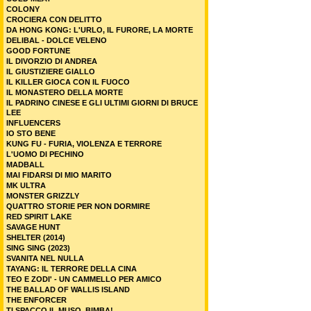
COLONY
CROCIERA CON DELITTO
DA HONG KONG: L'URLO, IL FURORE, LA MORTE
DELIBAL - DOLCE VELENO
GOOD FORTUNE
IL DIVORZIO DI ANDREA
IL GIUSTIZIERE GIALLO
IL KILLER GIOCA CON IL FUOCO
IL MONASTERO DELLA MORTE
IL PADRINO CINESE E GLI ULTIMI GIORNI DI BRUCE
LEE
INFLUENCERS
IO STO BENE
KUNG FU - FURIA, VIOLENZA E TERRORE
L'UOMO DI PECHINO
MADBALL
MAI FIDARSI DI MIO MARITO
MK ULTRA
MONSTER GRIZZLY
QUATTRO STORIE PER NON DORMIRE
RED SPIRIT LAKE
SAVAGE HUNT
SHELTER (2014)
SING SING (2023)
SVANITA NEL NULLA
TAYANG: IL TERRORE DELLA CINA
TEO E ZODI' - UN CAMMELLO PER AMICO
THE BALLAD OF WALLIS ISLAND
THE ENFORCER
TI SPACCO IL MUSO, BIMBA!