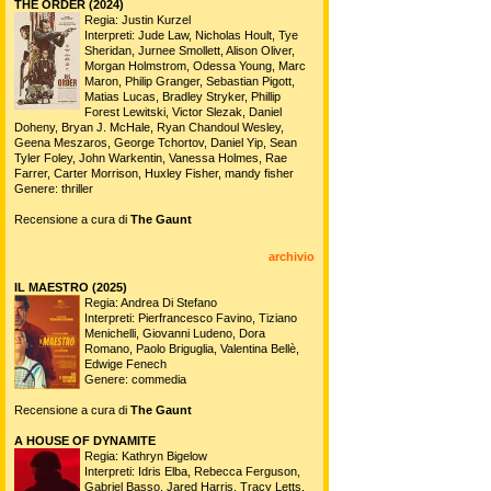
THE ORDER (2024)
Regia: Justin Kurzel
Interpreti: Jude Law, Nicholas Hoult, Tye
Sheridan, Jurnee Smollett, Alison Oliver,
Morgan Holmstrom, Odessa Young, Marc
Maron, Philip Granger, Sebastian Pigott,
Matias Lucas, Bradley Stryker, Phillip
Forest Lewitski, Victor Slezak, Daniel
Doheny, Bryan J. McHale, Ryan Chandoul Wesley,
Geena Meszaros, George Tchortov, Daniel Yip, Sean
Tyler Foley, John Warkentin, Vanessa Holmes, Rae
Farrer, Carter Morrison, Huxley Fisher, mandy fisher
Genere: thriller
Recensione a cura di
The Gaunt
archivio
IL MAESTRO (2025)
Regia: Andrea Di Stefano
Interpreti: Pierfrancesco Favino, Tiziano
Menichelli, Giovanni Ludeno, Dora
Romano, Paolo Briguglia, Valentina Bellè,
Edwige Fenech
Genere: commedia
Recensione a cura di
The Gaunt
A HOUSE OF DYNAMITE
Regia: Kathryn Bigelow
Interpreti: Idris Elba, Rebecca Ferguson,
Gabriel Basso, Jared Harris, Tracy Letts,