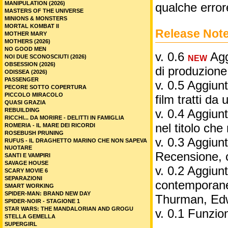
MANIPULATION (2026)
qualche error
MASTERS OF THE UNIVERSE
MINIONS & MONSTERS
MORTAL KOMBAT II
Release Not
MOTHER MARY
MOTHERS (2026)
NO GOOD MEN
v. 0.6
Aggi
NOI DUE SCONOSCIUTI (2026)
NEW
OBSESSION (2026)
di produzione
ODISSEA (2026)
PASSENGER
v. 0.5 Aggiunt
PECORE SOTTO COPERTURA
PICCOLO MIRACOLO
film tratti da 
QUASI GRAZIA
REBUILDING
v. 0.4 Aggiunt
RICCHI... DA MORIRE - DELITTI IN FAMIGLIA
nel titolo ch
ROMERIA - IL MARE DEI RICORDI
ROSEBUSH PRUNING
v. 0.3 Aggiunt
RUFUS - IL DRAGHETTO MARINO CHE NON SAPEVA
NUOTARE
Recensione, 
SANTI E VAMPIRI
SAVAGE HOUSE
v. 0.2 Aggiunta
SCARY MOVIE 6
SEPARAZIONI
contemporane
SMART WORKING
SPIDER-MAN: BRAND NEW DAY
Thurman, Edw
SPIDER-NOIR - STAGIONE 1
STAR WARS: THE MANDALORIAN AND GROGU
v. 0.1 Funzio
STELLA GEMELLA
SUPERGIRL