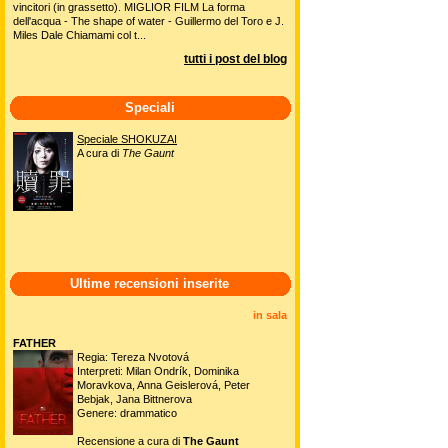
vincitori (in grassetto). MIGLIOR FILM La forma
dell'acqua - The shape of water - Guillermo del Toro e J.
Miles Dale Chiamami col t...
tutti i post del blog
Speciali
Speciale SHOKUZAI
A cura di
The Gaunt
Ultime recensioni inserite
in sala
FATHER
Regia: Tereza Nvotová
Interpreti: Milan Ondrík, Dominika
Moravkova, Anna Geislerová, Peter
Bebjak, Jana Bittnerova
Genere: drammatico
Recensione a cura di
The Gaunt