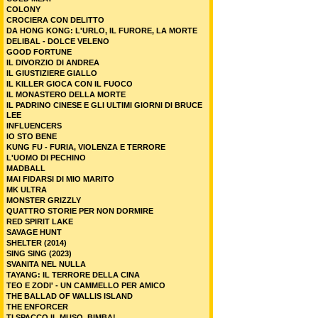
COLONY
CROCIERA CON DELITTO
DA HONG KONG: L'URLO, IL FURORE, LA MORTE
DELIBAL - DOLCE VELENO
GOOD FORTUNE
IL DIVORZIO DI ANDREA
IL GIUSTIZIERE GIALLO
IL KILLER GIOCA CON IL FUOCO
IL MONASTERO DELLA MORTE
IL PADRINO CINESE E GLI ULTIMI GIORNI DI BRUCE
LEE
INFLUENCERS
IO STO BENE
KUNG FU - FURIA, VIOLENZA E TERRORE
L'UOMO DI PECHINO
MADBALL
MAI FIDARSI DI MIO MARITO
MK ULTRA
MONSTER GRIZZLY
QUATTRO STORIE PER NON DORMIRE
RED SPIRIT LAKE
SAVAGE HUNT
SHELTER (2014)
SING SING (2023)
SVANITA NEL NULLA
TAYANG: IL TERRORE DELLA CINA
TEO E ZODI' - UN CAMMELLO PER AMICO
THE BALLAD OF WALLIS ISLAND
THE ENFORCER
TI SPACCO IL MUSO, BIMBA!