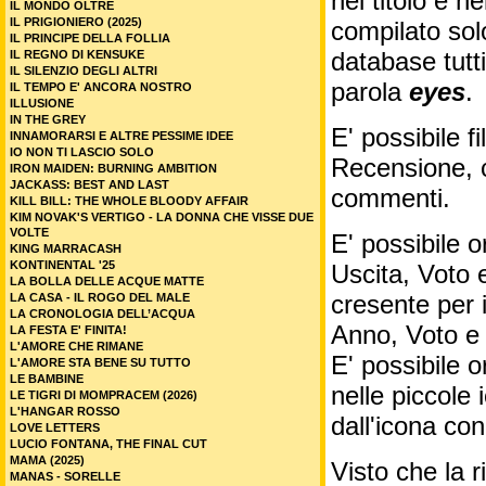
nel titolo e ne
IL MONDO OLTRE
IL PRIGIONIERO (2025)
compilato sol
IL PRINCIPE DELLA FOLLIA
database tutti
IL REGNO DI KENSUKE
IL SILENZIO DEGLI ALTRI
parola
eyes
.
IL TEMPO E' ANCORA NOSTRO
ILLUSIONE
IN THE GREY
E' possibile f
INNAMORARSI E ALTRE PESSIME IDEE
IO NON TI LASCIO SOLO
Recensione, c
IRON MAIDEN: BURNING AMBITION
JACKASS: BEST AND LAST
commenti.
KILL BILL: THE WHOLE BLOODY AFFAIR
KIM NOVAK'S VERTIGO - LA DONNA CHE VISSE DUE
VOLTE
E' possibile o
KING MARRACASH
KONTINENTAL '25
Uscita, Voto 
LA BOLLA DELLE ACQUE MATTE
cresente per 
LA CASA - IL ROGO DEL MALE
LA CRONOLOGIA DELL’ACQUA
Anno, Voto e
LA FESTA E' FINITA!
L'AMORE CHE RIMANE
E' possibile o
L'AMORE STA BENE SU TUTTO
LE BAMBINE
nelle piccole
LE TIGRI DI MOMPRACEM (2026)
L'HANGAR ROSSO
dall'icona co
LOVE LETTERS
LUCIO FONTANA, THE FINAL CUT
MAMA (2025)
Visto che la 
MANAS - SORELLE