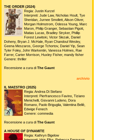
THE ORDER (2024)
Regia: Justin Kurzel
Interpreti: Jude Law, Nicholas Hoult, Tye
Sheridan, Jurnee Smollett, Alison Oliver,
Morgan Holmstrom, Odessa Young, Marc
Maron, Philip Granger, Sebastian Pigott,
Matias Lucas, Bradley Stryker, Phillip
Forest Lewitski, Victor Slezak, Daniel
Doheny, Bryan J. McHale, Ryan Chandoul Wesley,
Geena Meszaros, George Tchortov, Daniel Yip, Sean
Tyler Foley, John Warkentin, Vanessa Holmes, Rae
Farrer, Carter Morrison, Huxley Fisher, mandy fisher
Genere: thriller
Recensione a cura di
The Gaunt
archivio
IL MAESTRO (2025)
Regia: Andrea Di Stefano
Interpreti: Pierfrancesco Favino, Tiziano
Menichelli, Giovanni Ludeno, Dora
Romano, Paolo Briguglia, Valentina Bellè,
Edwige Fenech
Genere: commedia
Recensione a cura di
The Gaunt
A HOUSE OF DYNAMITE
Regia: Kathryn Bigelow
Interpreti: Idris Elba, Rebecca Ferguson,