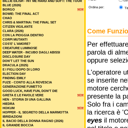
co
BILLIE EILISH - HIT ME HARD AND SOFT: THE TOUR
BLUE (2026)
Ordina per:
Tit
BORGO
NEW
BOWIE: THE FINAL ACT
CHAO
CHRIS & MARTINA: THE FINAL SET
CITIZEN VIGILANTE
Come Funzion
CLARA (2026)
CON LA PIOGGIA DENTRO
CORPI MUTANTI
Per effettuare
COS'E' L'AMORE?
CREATURE LUMINOSE
parola di alme
DEEP WATER - INCUBO DAGLI ABISSI
DISCLOSURE DAY
oppure selez
DON'T LET THE SUN
DRACULA (2025)
E I FIGLI DOPO DI LORO
L'operatore ut
ELECTION DAY
FINDING EMILY
se inserite n
FUZE - CONTO ALLA ROVESCIA
motore cercher
GENERAZIONE FUMETTO
GOOD LUCK, HAVE FUN, DON’T DIE
presente la p
GRETA E LE FAVOLE VERE
NEW
HEN - STORIA DI UNA GALLINA
Solo fra i cam
HIEDRA
HOKUM
NEW
la ricerca è '
HOPPER - IL SEGRETO DELLA MARMOTTA
IBRIDAZIONI
eyes
il motor
IL BACIO DELLA DONNA RAGNO (2026)
IL GRANDE BOCCIA