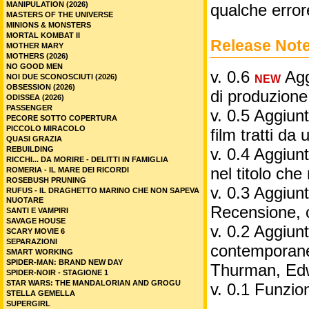
MANIPULATION (2026)
qualche error
MASTERS OF THE UNIVERSE
MINIONS & MONSTERS
MORTAL KOMBAT II
Release Not
MOTHER MARY
MOTHERS (2026)
NO GOOD MEN
v. 0.6
Aggi
NOI DUE SCONOSCIUTI (2026)
NEW
OBSESSION (2026)
di produzione
ODISSEA (2026)
PASSENGER
v. 0.5 Aggiunt
PECORE SOTTO COPERTURA
PICCOLO MIRACOLO
film tratti da 
QUASI GRAZIA
REBUILDING
v. 0.4 Aggiunt
RICCHI... DA MORIRE - DELITTI IN FAMIGLIA
nel titolo ch
ROMERIA - IL MARE DEI RICORDI
ROSEBUSH PRUNING
v. 0.3 Aggiunt
RUFUS - IL DRAGHETTO MARINO CHE NON SAPEVA
NUOTARE
Recensione, 
SANTI E VAMPIRI
SAVAGE HOUSE
v. 0.2 Aggiunta
SCARY MOVIE 6
SEPARAZIONI
contemporane
SMART WORKING
SPIDER-MAN: BRAND NEW DAY
Thurman, Edw
SPIDER-NOIR - STAGIONE 1
STAR WARS: THE MANDALORIAN AND GROGU
v. 0.1 Funzio
STELLA GEMELLA
SUPERGIRL