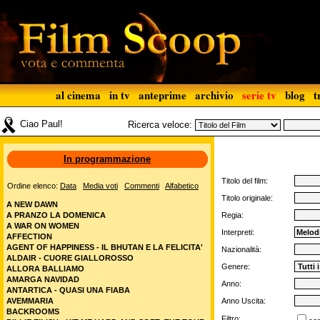
al cinema
in tv
anteprime
archivio
serie tv
blog
t
Ciao Paul!
Ricerca veloce:
In programmazione
Titolo del film:
Ordine elenco:
Data
Media voti
Commenti
Alfabetico
Titolo originale:
A NEW DAWN
A PRANZO LA DOMENICA
Regia:
A WAR ON WOMEN
Interpreti:
AFFECTION
AGENT OF HAPPINESS - IL BHUTAN E LA FELICITA'
Nazionalità:
ALDAIR - CUORE GIALLOROSSO
Genere:
ALLORA BALLIAMO
AMARGA NAVIDAD
Anno:
ANTARTICA - QUASI UNA FIABA
AVEMMARIA
Anno Uscita:
BACKROOMS
Filtro: