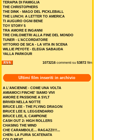
TERAPIA DI FAMIGLIA
THE CHRISTOPHERS
THE DINK - MAGO DEL PICKLEBALL
THE LUNCH: A LETTER TO AMERICA
TI AUGURO OGNI BENE
TOY STORY 5
TRA AMORE E INGANNI
TRE CHILOMETRI ALLA FINE DEL MONDO
TUNER - L’ACCORDATORE
VITTORIO DE SICA - LA VITA IN SCENA
WILLIE PEYOTE - ELEGIA SABAUDA
YALLA PARKOUR
1073216
commenti su
53872
film
Ultimi film inseriti in archivio
A L'ANCIENNE - COME UNA VOLTA
AMIAMOCI FINCHE' SIAMO VIVI
AMORE E PASSIONE A SYLT
BRIVIDI NELLA NOTTE
BRUCE LEE - THE FLYING DRAGON
BRUCE LEE IL LEGGENDARIO
BRUCE LEE, IL CAMPIONE
CASH OUT 2: HIGH ROLLERS
CHASING THE WIND
CHE CARAMBOLE… RAGAZZI!!!...
CHEN: LA FURIA SCATENATA
COLD MEAT