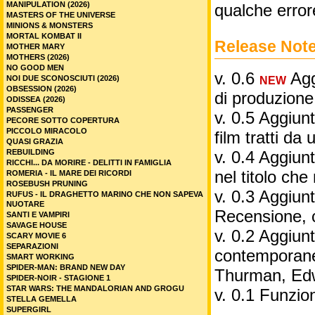
MANIPULATION (2026)
qualche error
MASTERS OF THE UNIVERSE
MINIONS & MONSTERS
MORTAL KOMBAT II
Release Not
MOTHER MARY
MOTHERS (2026)
NO GOOD MEN
v. 0.6
Aggi
NOI DUE SCONOSCIUTI (2026)
NEW
OBSESSION (2026)
di produzione
ODISSEA (2026)
PASSENGER
v. 0.5 Aggiunt
PECORE SOTTO COPERTURA
PICCOLO MIRACOLO
film tratti da 
QUASI GRAZIA
REBUILDING
v. 0.4 Aggiunt
RICCHI... DA MORIRE - DELITTI IN FAMIGLIA
nel titolo ch
ROMERIA - IL MARE DEI RICORDI
ROSEBUSH PRUNING
v. 0.3 Aggiunt
RUFUS - IL DRAGHETTO MARINO CHE NON SAPEVA
NUOTARE
Recensione, 
SANTI E VAMPIRI
SAVAGE HOUSE
v. 0.2 Aggiunta
SCARY MOVIE 6
SEPARAZIONI
contemporane
SMART WORKING
SPIDER-MAN: BRAND NEW DAY
Thurman, Edw
SPIDER-NOIR - STAGIONE 1
STAR WARS: THE MANDALORIAN AND GROGU
v. 0.1 Funzio
STELLA GEMELLA
SUPERGIRL