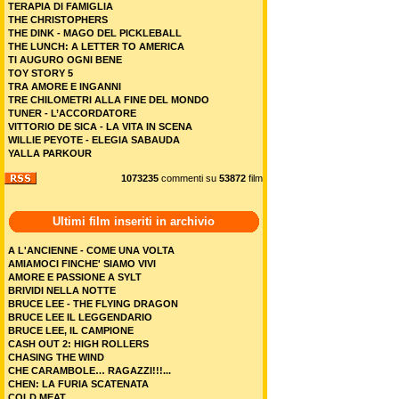
TERAPIA DI FAMIGLIA
THE CHRISTOPHERS
THE DINK - MAGO DEL PICKLEBALL
THE LUNCH: A LETTER TO AMERICA
TI AUGURO OGNI BENE
TOY STORY 5
TRA AMORE E INGANNI
TRE CHILOMETRI ALLA FINE DEL MONDO
TUNER - L’ACCORDATORE
VITTORIO DE SICA - LA VITA IN SCENA
WILLIE PEYOTE - ELEGIA SABAUDA
YALLA PARKOUR
1073235
commenti su
53872
film
Ultimi film inseriti in archivio
A L'ANCIENNE - COME UNA VOLTA
AMIAMOCI FINCHE' SIAMO VIVI
AMORE E PASSIONE A SYLT
BRIVIDI NELLA NOTTE
BRUCE LEE - THE FLYING DRAGON
BRUCE LEE IL LEGGENDARIO
BRUCE LEE, IL CAMPIONE
CASH OUT 2: HIGH ROLLERS
CHASING THE WIND
CHE CARAMBOLE… RAGAZZI!!!...
CHEN: LA FURIA SCATENATA
COLD MEAT