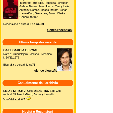
Interpreti: Idris Elba, Rebecca Ferguson,
Gabriel Basso, Jared Harris, Tracy Letts,
Anthony Ramos, Moses Ingram, Jonah
Hauer-King, Greta Lee, Jason Clarke
Genere: thriller
Recensione a cura di
The Gaunt
elenco recensioni
Ultima biografia inserita
GAEL GARCIA BERNAL
Nato a: Guadalajara - Jalisco - Messico
il: 30/11/1978
Biografia a cura di
luisa75
elenco biografie
Casualmente dall'archivio
LILO E STITCH 2: CHE DISASTRO, STITCH!
regia di Michael LaBash, Anthony Leondis
Voto Visitatori: 6,7
Novità e Recensioni