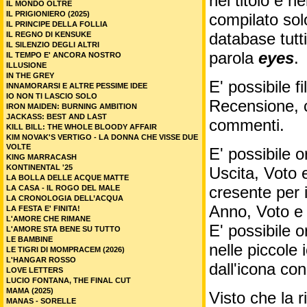
nel titolo e ne
IL MONDO OLTRE
IL PRIGIONIERO (2025)
compilato sol
IL PRINCIPE DELLA FOLLIA
database tutti
IL REGNO DI KENSUKE
IL SILENZIO DEGLI ALTRI
parola
eyes
.
IL TEMPO E' ANCORA NOSTRO
ILLUSIONE
IN THE GREY
E' possibile f
INNAMORARSI E ALTRE PESSIME IDEE
IO NON TI LASCIO SOLO
Recensione, c
IRON MAIDEN: BURNING AMBITION
JACKASS: BEST AND LAST
commenti.
KILL BILL: THE WHOLE BLOODY AFFAIR
KIM NOVAK'S VERTIGO - LA DONNA CHE VISSE DUE
VOLTE
E' possibile o
KING MARRACASH
KONTINENTAL '25
Uscita, Voto 
LA BOLLA DELLE ACQUE MATTE
cresente per 
LA CASA - IL ROGO DEL MALE
LA CRONOLOGIA DELL’ACQUA
Anno, Voto e
LA FESTA E' FINITA!
L'AMORE CHE RIMANE
E' possibile o
L'AMORE STA BENE SU TUTTO
LE BAMBINE
nelle piccole
LE TIGRI DI MOMPRACEM (2026)
L'HANGAR ROSSO
dall'icona co
LOVE LETTERS
LUCIO FONTANA, THE FINAL CUT
MAMA (2025)
Visto che la 
MANAS - SORELLE