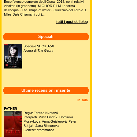
Ecco l'elenco completo degli Oscar 2018, con i relativi
vincitori (in grassetto). MIGLIOR FILM La forma
dell'acqua - The shape of water - Guillermo del Toro e J.
Miles Dale Chiamami col t...
tutti i post del blog
Speciali
Speciale SHOKUZAI
A cura di
The Gaunt
Ultime recensioni inserite
in sala
FATHER
Regia: Tereza Nvotová
Interpreti: Milan Ondrík, Dominika
Moravkova, Anna Geislerová, Peter
Bebjak, Jana Bittnerova
Genere: drammatico