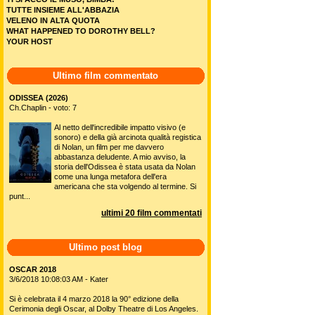
TUTTE INSIEME ALL'ABBAZIA
VELENO IN ALTA QUOTA
WHAT HAPPENED TO DOROTHY BELL?
YOUR HOST
Ultimo film commentato
ODISSEA (2026)
Ch.Chaplin - voto: 7
Al netto dell'incredibile impatto visivo (e
sonoro) e della già arcinota qualità registica
di Nolan, un film per me davvero
abbastanza deludente. A mio avviso, la
storia dell'Odissea è stata usata da Nolan
come una lunga metafora dell'era
americana che sta volgendo al termine. Si
punt...
ultimi 20 film commentati
Ultimo post blog
OSCAR 2018
3/6/2018 10:08:03 AM - Kater
Si è celebrata il 4 marzo 2018 la 90° edizione della
Cerimonia degli Oscar, al Dolby Theatre di Los Angeles.