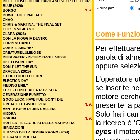
co
BILLIE EILISH - HIT ME HARD AND SOFT: THE TOUR
BLUE (2026)
Ordina per:
Tit
BORGO
NEW
BOWIE: THE FINAL ACT
CHAO
CHRIS & MARTINA: THE FINAL SET
CITIZEN VIGILANTE
Come Funzion
CLARA (2026)
CON LA PIOGGIA DENTRO
CORPI MUTANTI
Per effettuare
COS'E' L'AMORE?
CREATURE LUMINOSE
parola di alme
DEEP WATER - INCUBO DAGLI ABISSI
DISCLOSURE DAY
oppure selez
DON'T LET THE SUN
DRACULA (2025)
E I FIGLI DOPO DI LORO
L'operatore ut
ELECTION DAY
FINDING EMILY
se inserite n
FUZE - CONTO ALLA ROVESCIA
motore cercher
GENERAZIONE FUMETTO
GOOD LUCK, HAVE FUN, DON’T DIE
presente la p
GRETA E LE FAVOLE VERE
NEW
HEN - STORIA DI UNA GALLINA
Solo fra i cam
HIEDRA
HOKUM
NEW
la ricerca è '
HOPPER - IL SEGRETO DELLA MARMOTTA
IBRIDAZIONI
eyes
il motor
IL BACIO DELLA DONNA RAGNO (2026)
IL GRANDE BOCCIA