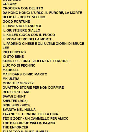
COLONY
CROCIERA CON DELITTO
DA HONG KONG: L'URLO, IL FURORE, LA MORTE
DELIBAL - DOLCE VELENO
GOOD FORTUNE
IL DIVORZIO DI ANDREA
IL GIUSTIZIERE GIALLO
IL KILLER GIOCA CON IL FUOCO
IL MONASTERO DELLA MORTE
IL PADRINO CINESE E GLI ULTIMI GIORNI DI BRUCE
LEE
INFLUENCERS
IO STO BENE
KUNG FU - FURIA, VIOLENZA E TERRORE
L'UOMO DI PECHINO
MADBALL
MAI FIDARSI DI MIO MARITO
MK ULTRA
MONSTER GRIZZLY
QUATTRO STORIE PER NON DORMIRE
RED SPIRIT LAKE
SAVAGE HUNT
SHELTER (2014)
SING SING (2023)
SVANITA NEL NULLA
TAYANG: IL TERRORE DELLA CINA
TEO E ZODI' - UN CAMMELLO PER AMICO
THE BALLAD OF WALLIS ISLAND
THE ENFORCER
TI SPACCO IL MUSO, BIMBA!