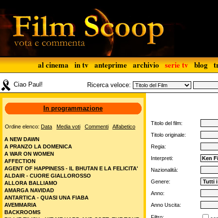
al cinema
in tv
anteprime
archivio
serie tv
blog
t
Ciao Paul!
Ricerca veloce:
In programmazione
Titolo del film:
Ordine elenco:
Data
Media voti
Commenti
Alfabetico
Titolo originale:
A NEW DAWN
A PRANZO LA DOMENICA
Regia:
A WAR ON WOMEN
Interpreti:
AFFECTION
AGENT OF HAPPINESS - IL BHUTAN E LA FELICITA'
Nazionalità:
ALDAIR - CUORE GIALLOROSSO
Genere:
ALLORA BALLIAMO
AMARGA NAVIDAD
Anno:
ANTARTICA - QUASI UNA FIABA
AVEMMARIA
Anno Uscita:
BACKROOMS
Filtro: