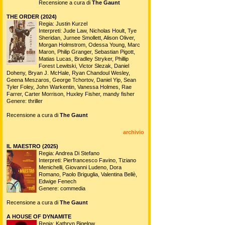
Recensione a cura di
The Gaunt
THE ORDER (2024)
Regia: Justin Kurzel
Interpreti: Jude Law, Nicholas Hoult, Tye
Sheridan, Jurnee Smollett, Alison Oliver,
Morgan Holmstrom, Odessa Young, Marc
Maron, Philip Granger, Sebastian Pigott,
Matias Lucas, Bradley Stryker, Phillip
Forest Lewitski, Victor Slezak, Daniel
Doheny, Bryan J. McHale, Ryan Chandoul Wesley,
Geena Meszaros, George Tchortov, Daniel Yip, Sean
Tyler Foley, John Warkentin, Vanessa Holmes, Rae
Farrer, Carter Morrison, Huxley Fisher, mandy fisher
Genere: thriller
Recensione a cura di
The Gaunt
archivio
IL MAESTRO (2025)
Regia: Andrea Di Stefano
Interpreti: Pierfrancesco Favino, Tiziano
Menichelli, Giovanni Ludeno, Dora
Romano, Paolo Briguglia, Valentina Bellè,
Edwige Fenech
Genere: commedia
Recensione a cura di
The Gaunt
A HOUSE OF DYNAMITE
Regia: Kathryn Bigelow