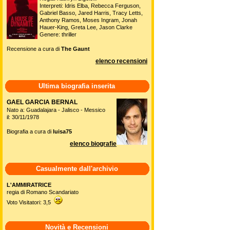
Interpreti: Idris Elba, Rebecca Ferguson,
Gabriel Basso, Jared Harris, Tracy Letts,
Anthony Ramos, Moses Ingram, Jonah
Hauer-King, Greta Lee, Jason Clarke
Genere: thriller
Recensione a cura di
The Gaunt
elenco recensioni
Ultima biografia inserita
GAEL GARCIA BERNAL
Nato a: Guadalajara - Jalisco - Messico
il: 30/11/1978
Biografia a cura di
luisa75
elenco biografie
Casualmente dall'archivio
L'AMMIRATRICE
regia di Romano Scandariato
Voto Visitatori: 3,5
Novità e Recensioni