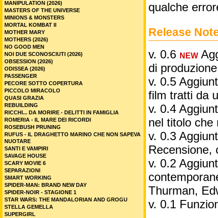
MANIPULATION (2026)
qualche error
MASTERS OF THE UNIVERSE
MINIONS & MONSTERS
MORTAL KOMBAT II
Release Not
MOTHER MARY
MOTHERS (2026)
NO GOOD MEN
v. 0.6
Aggi
NOI DUE SCONOSCIUTI (2026)
NEW
OBSESSION (2026)
di produzione
ODISSEA (2026)
PASSENGER
v. 0.5 Aggiunt
PECORE SOTTO COPERTURA
PICCOLO MIRACOLO
film tratti da 
QUASI GRAZIA
REBUILDING
v. 0.4 Aggiunt
RICCHI... DA MORIRE - DELITTI IN FAMIGLIA
nel titolo ch
ROMERIA - IL MARE DEI RICORDI
ROSEBUSH PRUNING
v. 0.3 Aggiunt
RUFUS - IL DRAGHETTO MARINO CHE NON SAPEVA
NUOTARE
Recensione, 
SANTI E VAMPIRI
SAVAGE HOUSE
v. 0.2 Aggiunta
SCARY MOVIE 6
SEPARAZIONI
contemporane
SMART WORKING
SPIDER-MAN: BRAND NEW DAY
Thurman, Edw
SPIDER-NOIR - STAGIONE 1
STAR WARS: THE MANDALORIAN AND GROGU
v. 0.1 Funzio
STELLA GEMELLA
SUPERGIRL