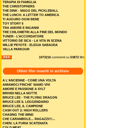
TERAPIA DI FAMIGLIA
THE CHRISTOPHERS
THE DINK - MAGO DEL PICKLEBALL
THE LUNCH: A LETTER TO AMERICA
TI AUGURO OGNI BENE
TOY STORY 5
TRA AMORE E INGANNI
TRE CHILOMETRI ALLA FINE DEL MONDO
TUNER - L’ACCORDATORE
VITTORIO DE SICA - LA VITA IN SCENA
WILLIE PEYOTE - ELEGIA SABAUDA
YALLA PARKOUR
1073216
commenti su
53872
film
Ultimi film inseriti in archivio
A L'ANCIENNE - COME UNA VOLTA
AMIAMOCI FINCHE' SIAMO VIVI
AMORE E PASSIONE A SYLT
BRIVIDI NELLA NOTTE
BRUCE LEE - THE FLYING DRAGON
BRUCE LEE IL LEGGENDARIO
BRUCE LEE, IL CAMPIONE
CASH OUT 2: HIGH ROLLERS
CHASING THE WIND
CHE CARAMBOLE… RAGAZZI!!!...
CHEN: LA FURIA SCATENATA
COLD MEAT