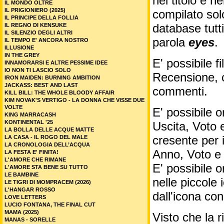
nel titolo e ne
IL MONDO OLTRE
IL PRIGIONIERO (2025)
compilato sol
IL PRINCIPE DELLA FOLLIA
database tutti
IL REGNO DI KENSUKE
IL SILENZIO DEGLI ALTRI
parola
eyes
.
IL TEMPO E' ANCORA NOSTRO
ILLUSIONE
IN THE GREY
E' possibile f
INNAMORARSI E ALTRE PESSIME IDEE
IO NON TI LASCIO SOLO
Recensione, c
IRON MAIDEN: BURNING AMBITION
JACKASS: BEST AND LAST
commenti.
KILL BILL: THE WHOLE BLOODY AFFAIR
KIM NOVAK'S VERTIGO - LA DONNA CHE VISSE DUE
VOLTE
E' possibile o
KING MARRACASH
KONTINENTAL '25
Uscita, Voto 
LA BOLLA DELLE ACQUE MATTE
cresente per 
LA CASA - IL ROGO DEL MALE
LA CRONOLOGIA DELL’ACQUA
Anno, Voto e
LA FESTA E' FINITA!
L'AMORE CHE RIMANE
E' possibile o
L'AMORE STA BENE SU TUTTO
LE BAMBINE
nelle piccole
LE TIGRI DI MOMPRACEM (2026)
L'HANGAR ROSSO
dall'icona co
LOVE LETTERS
LUCIO FONTANA, THE FINAL CUT
MAMA (2025)
Visto che la 
MANAS - SORELLE