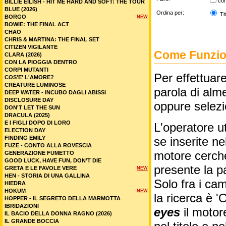
co
BILLIE EILISH - HIT ME HARD AND SOFT: THE TOUR
BLUE (2026)
Ordina per:
Tit
BORGO
NEW
BOWIE: THE FINAL ACT
CHAO
CHRIS & MARTINA: THE FINAL SET
CITIZEN VIGILANTE
Come Funzion
CLARA (2026)
CON LA PIOGGIA DENTRO
CORPI MUTANTI
Per effettuare
COS'E' L'AMORE?
CREATURE LUMINOSE
parola di alme
DEEP WATER - INCUBO DAGLI ABISSI
DISCLOSURE DAY
oppure selez
DON'T LET THE SUN
DRACULA (2025)
E I FIGLI DOPO DI LORO
L'operatore ut
ELECTION DAY
FINDING EMILY
se inserite n
FUZE - CONTO ALLA ROVESCIA
motore cercher
GENERAZIONE FUMETTO
GOOD LUCK, HAVE FUN, DON’T DIE
presente la p
GRETA E LE FAVOLE VERE
NEW
HEN - STORIA DI UNA GALLINA
Solo fra i cam
HIEDRA
HOKUM
NEW
la ricerca è '
HOPPER - IL SEGRETO DELLA MARMOTTA
IBRIDAZIONI
eyes
il motor
IL BACIO DELLA DONNA RAGNO (2026)
IL GRANDE BOCCIA