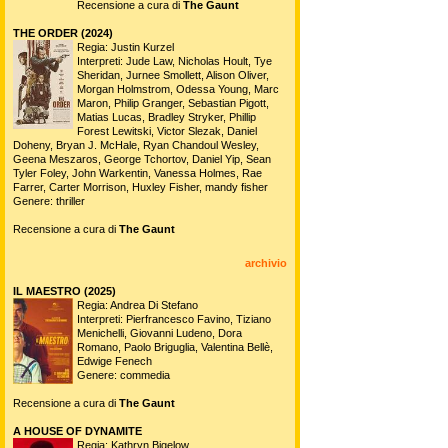
Recensione a cura di
The Gaunt
THE ORDER (2024)
Regia: Justin Kurzel
Interpreti: Jude Law, Nicholas Hoult, Tye
Sheridan, Jurnee Smollett, Alison Oliver,
Morgan Holmstrom, Odessa Young, Marc
Maron, Philip Granger, Sebastian Pigott,
Matias Lucas, Bradley Stryker, Phillip
Forest Lewitski, Victor Slezak, Daniel
Doheny, Bryan J. McHale, Ryan Chandoul Wesley,
Geena Meszaros, George Tchortov, Daniel Yip, Sean
Tyler Foley, John Warkentin, Vanessa Holmes, Rae
Farrer, Carter Morrison, Huxley Fisher, mandy fisher
Genere: thriller
Recensione a cura di
The Gaunt
archivio
IL MAESTRO (2025)
Regia: Andrea Di Stefano
Interpreti: Pierfrancesco Favino, Tiziano
Menichelli, Giovanni Ludeno, Dora
Romano, Paolo Briguglia, Valentina Bellè,
Edwige Fenech
Genere: commedia
Recensione a cura di
The Gaunt
A HOUSE OF DYNAMITE
Regia: Kathryn Bigelow