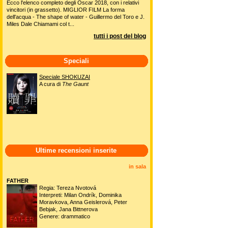
Ecco l'elenco completo degli Oscar 2018, con i relativi
vincitori (in grassetto). MIGLIOR FILM La forma
dell'acqua - The shape of water - Guillermo del Toro e J.
Miles Dale Chiamami col t...
tutti i post del blog
Speciali
Speciale SHOKUZAI
A cura di
The Gaunt
Ultime recensioni inserite
in sala
FATHER
Regia: Tereza Nvotová
Interpreti: Milan Ondrík, Dominika
Moravkova, Anna Geislerová, Peter
Bebjak, Jana Bittnerova
Genere: drammatico