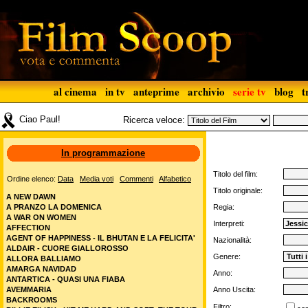
al cinema
in tv
anteprime
archivio
serie tv
blog
t
Ciao Paul!
Ricerca veloce:
In programmazione
Titolo del film:
Ordine elenco:
Data
Media voti
Commenti
Alfabetico
Titolo originale:
A NEW DAWN
A PRANZO LA DOMENICA
Regia:
A WAR ON WOMEN
Interpreti:
AFFECTION
AGENT OF HAPPINESS - IL BHUTAN E LA FELICITA'
Nazionalità:
ALDAIR - CUORE GIALLOROSSO
Genere:
ALLORA BALLIAMO
AMARGA NAVIDAD
Anno:
ANTARTICA - QUASI UNA FIABA
AVEMMARIA
Anno Uscita:
BACKROOMS
Filtro: