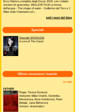
Ecco l'elenco completo degli Oscar 2018, con i relativi
vincitori (in grassetto). MIGLIOR FILM La forma
dell'acqua - The shape of water - Guillermo del Toro e J.
Miles Dale Chiamami col t...
tutti i post del blog
Speciali
Speciale SHOKUZAI
A cura di
The Gaunt
Ultime recensioni inserite
in sala
FATHER
Regia: Tereza Nvotová
Interpreti: Milan Ondrík, Dominika
Moravkova, Anna Geislerová, Peter
Bebjak, Jana Bittnerova
Genere: drammatico