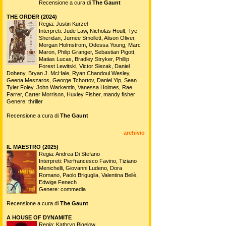
Recensione a cura di
The Gaunt
THE ORDER (2024)
Regia: Justin Kurzel
Interpreti: Jude Law, Nicholas Hoult, Tye
Sheridan, Jurnee Smollett, Alison Oliver,
Morgan Holmstrom, Odessa Young, Marc
Maron, Philip Granger, Sebastian Pigott,
Matias Lucas, Bradley Stryker, Phillip
Forest Lewitski, Victor Slezak, Daniel
Doheny, Bryan J. McHale, Ryan Chandoul Wesley,
Geena Meszaros, George Tchortov, Daniel Yip, Sean
Tyler Foley, John Warkentin, Vanessa Holmes, Rae
Farrer, Carter Morrison, Huxley Fisher, mandy fisher
Genere: thriller
Recensione a cura di
The Gaunt
archivio
IL MAESTRO (2025)
Regia: Andrea Di Stefano
Interpreti: Pierfrancesco Favino, Tiziano
Menichelli, Giovanni Ludeno, Dora
Romano, Paolo Briguglia, Valentina Bellè,
Edwige Fenech
Genere: commedia
Recensione a cura di
The Gaunt
A HOUSE OF DYNAMITE
Regia: Kathryn Bigelow