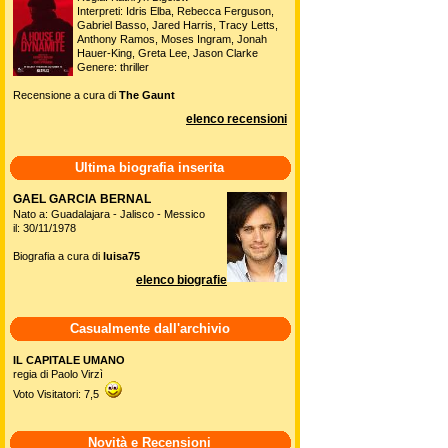
Interpreti: Idris Elba, Rebecca Ferguson,
Gabriel Basso, Jared Harris, Tracy Letts,
Anthony Ramos, Moses Ingram, Jonah
Hauer-King, Greta Lee, Jason Clarke
Genere: thriller
Recensione a cura di
The Gaunt
elenco recensioni
Ultima biografia inserita
GAEL GARCIA BERNAL
Nato a: Guadalajara - Jalisco - Messico
il: 30/11/1978
Biografia a cura di
luisa75
elenco biografie
Casualmente dall'archivio
IL CAPITALE UMANO
regia di Paolo Virzì
Voto Visitatori: 7,5
Novità e Recensioni