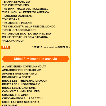
TERAPIA DI FAMIGLIA
THE CHRISTOPHERS
THE DINK - MAGO DEL PICKLEBALL
THE LUNCH: A LETTER TO AMERICA
TI AUGURO OGNI BENE
TOY STORY 5
TRA AMORE E INGANNI
TRE CHILOMETRI ALLA FINE DEL MONDO
TUNER - L’ACCORDATORE
VITTORIO DE SICA - LA VITA IN SCENA
WILLIE PEYOTE - ELEGIA SABAUDA
YALLA PARKOUR
1073216
commenti su
53872
film
Ultimi film inseriti in archivio
A L'ANCIENNE - COME UNA VOLTA
AMIAMOCI FINCHE' SIAMO VIVI
AMORE E PASSIONE A SYLT
BRIVIDI NELLA NOTTE
BRUCE LEE - THE FLYING DRAGON
BRUCE LEE IL LEGGENDARIO
BRUCE LEE, IL CAMPIONE
CASH OUT 2: HIGH ROLLERS
CHASING THE WIND
CHE CARAMBOLE… RAGAZZI!!!...
CHEN: LA FURIA SCATENATA
COLD MEAT