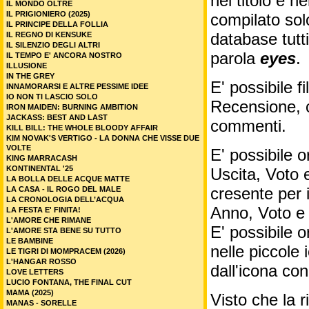
nel titolo e ne
IL MONDO OLTRE
IL PRIGIONIERO (2025)
compilato sol
IL PRINCIPE DELLA FOLLIA
database tutti
IL REGNO DI KENSUKE
IL SILENZIO DEGLI ALTRI
parola
eyes
.
IL TEMPO E' ANCORA NOSTRO
ILLUSIONE
IN THE GREY
E' possibile f
INNAMORARSI E ALTRE PESSIME IDEE
IO NON TI LASCIO SOLO
Recensione, c
IRON MAIDEN: BURNING AMBITION
JACKASS: BEST AND LAST
commenti.
KILL BILL: THE WHOLE BLOODY AFFAIR
KIM NOVAK'S VERTIGO - LA DONNA CHE VISSE DUE
VOLTE
E' possibile o
KING MARRACASH
KONTINENTAL '25
Uscita, Voto 
LA BOLLA DELLE ACQUE MATTE
cresente per 
LA CASA - IL ROGO DEL MALE
LA CRONOLOGIA DELL’ACQUA
Anno, Voto e
LA FESTA E' FINITA!
L'AMORE CHE RIMANE
E' possibile o
L'AMORE STA BENE SU TUTTO
LE BAMBINE
nelle piccole
LE TIGRI DI MOMPRACEM (2026)
L'HANGAR ROSSO
dall'icona co
LOVE LETTERS
LUCIO FONTANA, THE FINAL CUT
MAMA (2025)
Visto che la 
MANAS - SORELLE