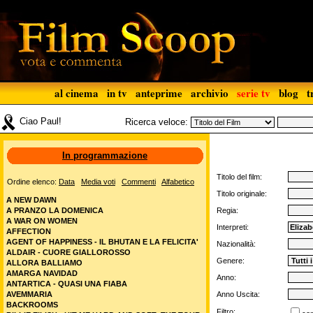
al cinema
in tv
anteprime
archivio
serie tv
blog
t
Ciao Paul!
Ricerca veloce:
In programmazione
Titolo del film:
Ordine elenco:
Data
Media voti
Commenti
Alfabetico
Titolo originale:
A NEW DAWN
A PRANZO LA DOMENICA
Regia:
A WAR ON WOMEN
Interpreti:
AFFECTION
AGENT OF HAPPINESS - IL BHUTAN E LA FELICITA'
Nazionalità:
ALDAIR - CUORE GIALLOROSSO
Genere:
ALLORA BALLIAMO
AMARGA NAVIDAD
Anno:
ANTARTICA - QUASI UNA FIABA
AVEMMARIA
Anno Uscita:
BACKROOMS
Filtro: