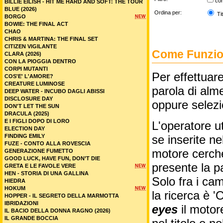
co
BILLIE EILISH - HIT ME HARD AND SOFT: THE TOUR
BLUE (2026)
Ordina per:
Tit
BORGO
NEW
BOWIE: THE FINAL ACT
CHAO
CHRIS & MARTINA: THE FINAL SET
CITIZEN VIGILANTE
Come Funzion
CLARA (2026)
CON LA PIOGGIA DENTRO
CORPI MUTANTI
Per effettuare
COS'E' L'AMORE?
CREATURE LUMINOSE
parola di alme
DEEP WATER - INCUBO DAGLI ABISSI
DISCLOSURE DAY
oppure selez
DON'T LET THE SUN
DRACULA (2025)
E I FIGLI DOPO DI LORO
L'operatore ut
ELECTION DAY
FINDING EMILY
se inserite n
FUZE - CONTO ALLA ROVESCIA
motore cercher
GENERAZIONE FUMETTO
GOOD LUCK, HAVE FUN, DON’T DIE
presente la p
GRETA E LE FAVOLE VERE
NEW
HEN - STORIA DI UNA GALLINA
Solo fra i cam
HIEDRA
HOKUM
NEW
la ricerca è '
HOPPER - IL SEGRETO DELLA MARMOTTA
IBRIDAZIONI
eyes
il motor
IL BACIO DELLA DONNA RAGNO (2026)
IL GRANDE BOCCIA