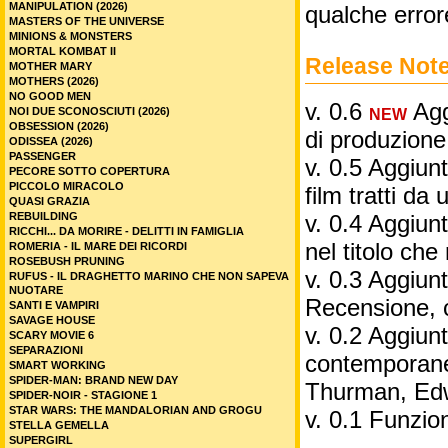
MANIPULATION (2026)
qualche error
MASTERS OF THE UNIVERSE
MINIONS & MONSTERS
MORTAL KOMBAT II
Release Not
MOTHER MARY
MOTHERS (2026)
NO GOOD MEN
v. 0.6
Aggi
NOI DUE SCONOSCIUTI (2026)
NEW
OBSESSION (2026)
di produzione
ODISSEA (2026)
PASSENGER
v. 0.5 Aggiunt
PECORE SOTTO COPERTURA
PICCOLO MIRACOLO
film tratti da 
QUASI GRAZIA
REBUILDING
v. 0.4 Aggiunt
RICCHI... DA MORIRE - DELITTI IN FAMIGLIA
nel titolo ch
ROMERIA - IL MARE DEI RICORDI
ROSEBUSH PRUNING
v. 0.3 Aggiunt
RUFUS - IL DRAGHETTO MARINO CHE NON SAPEVA
NUOTARE
Recensione, 
SANTI E VAMPIRI
SAVAGE HOUSE
v. 0.2 Aggiunta
SCARY MOVIE 6
SEPARAZIONI
contemporane
SMART WORKING
SPIDER-MAN: BRAND NEW DAY
Thurman, Edw
SPIDER-NOIR - STAGIONE 1
STAR WARS: THE MANDALORIAN AND GROGU
v. 0.1 Funzio
STELLA GEMELLA
SUPERGIRL