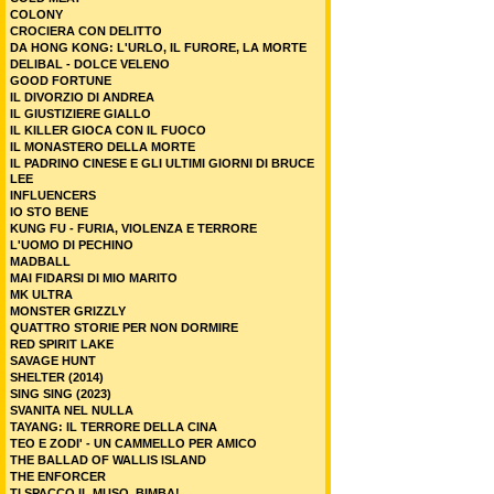
COLONY
CROCIERA CON DELITTO
DA HONG KONG: L'URLO, IL FURORE, LA MORTE
DELIBAL - DOLCE VELENO
GOOD FORTUNE
IL DIVORZIO DI ANDREA
IL GIUSTIZIERE GIALLO
IL KILLER GIOCA CON IL FUOCO
IL MONASTERO DELLA MORTE
IL PADRINO CINESE E GLI ULTIMI GIORNI DI BRUCE
LEE
INFLUENCERS
IO STO BENE
KUNG FU - FURIA, VIOLENZA E TERRORE
L'UOMO DI PECHINO
MADBALL
MAI FIDARSI DI MIO MARITO
MK ULTRA
MONSTER GRIZZLY
QUATTRO STORIE PER NON DORMIRE
RED SPIRIT LAKE
SAVAGE HUNT
SHELTER (2014)
SING SING (2023)
SVANITA NEL NULLA
TAYANG: IL TERRORE DELLA CINA
TEO E ZODI' - UN CAMMELLO PER AMICO
THE BALLAD OF WALLIS ISLAND
THE ENFORCER
TI SPACCO IL MUSO, BIMBA!