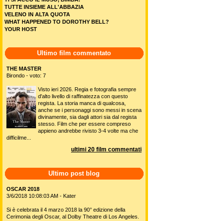
TUTTE INSIEME ALL'ABBAZIA
VELENO IN ALTA QUOTA
WHAT HAPPENED TO DOROTHY BELL?
YOUR HOST
Ultimo film commentato
THE MASTER
Birondo - voto: 7
Visto ieri 2026. Regia e fotografia sempre
d'alto livello di raffinatezza con questo
regista. La storia manca di qualcosa,
anche se i personaggi sono messi in scena
divinamente, sia dagli attori sia dal regista
stesso. Film che per essere compreso
appieno andrebbe rivisto 3-4 volte ma che
difficilme...
ultimi 20 film commentati
Ultimo post blog
OSCAR 2018
3/6/2018 10:08:03 AM - Kater
Si è celebrata il 4 marzo 2018 la 90° edizione della
Cerimonia degli Oscar, al Dolby Theatre di Los Angeles.