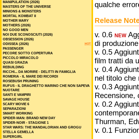
MANIPULATION (2026)
qualche error
MASTERS OF THE UNIVERSE
MINIONS & MONSTERS
MORTAL KOMBAT II
Release Not
MOTHER MARY
MOTHERS (2026)
NO GOOD MEN
v. 0.6
Aggi
NOI DUE SCONOSCIUTI (2026)
NEW
OBSESSION (2026)
di produzione
ODISSEA (2026)
HOT
PASSENGER
v. 0.5 Aggiunt
PECORE SOTTO COPERTURA
PICCOLO MIRACOLO
film tratti da 
QUASI GRAZIA
REBUILDING
v. 0.4 Aggiunt
RICCHI... DA MORIRE - DELITTI IN FAMIGLIA
nel titolo ch
ROMERIA - IL MARE DEI RICORDI
ROSEBUSH PRUNING
v. 0.3 Aggiunt
RUFUS - IL DRAGHETTO MARINO CHE NON SAPEVA
NUOTARE
Recensione, 
SANTI E VAMPIRI
SAVAGE HOUSE
v. 0.2 Aggiunta
SCARY MOVIE 6
SEPARAZIONI
contemporane
SMART WORKING
SPIDER-MAN: BRAND NEW DAY
Thurman, Edw
SPIDER-NOIR - STAGIONE 1
STAR WARS: THE MANDALORIAN AND GROGU
v. 0.1 Funzio
STELLA GEMELLA
SUPERGIRL