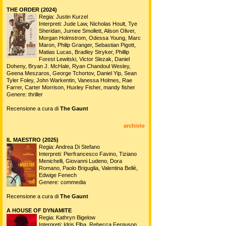
THE ORDER (2024)
Regia: Justin Kurzel
Interpreti: Jude Law, Nicholas Hoult, Tye
Sheridan, Jurnee Smollett, Alison Oliver,
Morgan Holmstrom, Odessa Young, Marc
Maron, Philip Granger, Sebastian Pigott,
Matias Lucas, Bradley Stryker, Phillip
Forest Lewitski, Victor Slezak, Daniel
Doheny, Bryan J. McHale, Ryan Chandoul Wesley,
Geena Meszaros, George Tchortov, Daniel Yip, Sean
Tyler Foley, John Warkentin, Vanessa Holmes, Rae
Farrer, Carter Morrison, Huxley Fisher, mandy fisher
Genere: thriller
Recensione a cura di
The Gaunt
archivio
IL MAESTRO (2025)
Regia: Andrea Di Stefano
Interpreti: Pierfrancesco Favino, Tiziano
Menichelli, Giovanni Ludeno, Dora
Romano, Paolo Briguglia, Valentina Bellè,
Edwige Fenech
Genere: commedia
Recensione a cura di
The Gaunt
A HOUSE OF DYNAMITE
Regia: Kathryn Bigelow
Interpreti: Idris Elba, Rebecca Ferguson,