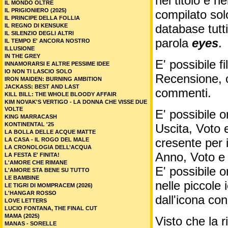
nel titolo e ne
IL MONDO OLTRE
IL PRIGIONIERO (2025)
compilato sol
IL PRINCIPE DELLA FOLLIA
database tutti
IL REGNO DI KENSUKE
IL SILENZIO DEGLI ALTRI
parola
eyes
.
IL TEMPO E' ANCORA NOSTRO
ILLUSIONE
IN THE GREY
E' possibile f
INNAMORARSI E ALTRE PESSIME IDEE
IO NON TI LASCIO SOLO
Recensione, c
IRON MAIDEN: BURNING AMBITION
JACKASS: BEST AND LAST
commenti.
KILL BILL: THE WHOLE BLOODY AFFAIR
KIM NOVAK'S VERTIGO - LA DONNA CHE VISSE DUE
VOLTE
E' possibile o
KING MARRACASH
KONTINENTAL '25
Uscita, Voto 
LA BOLLA DELLE ACQUE MATTE
cresente per 
LA CASA - IL ROGO DEL MALE
LA CRONOLOGIA DELL’ACQUA
Anno, Voto e
LA FESTA E' FINITA!
L'AMORE CHE RIMANE
E' possibile o
L'AMORE STA BENE SU TUTTO
LE BAMBINE
nelle piccole
LE TIGRI DI MOMPRACEM (2026)
L'HANGAR ROSSO
dall'icona co
LOVE LETTERS
LUCIO FONTANA, THE FINAL CUT
MAMA (2025)
Visto che la 
MANAS - SORELLE