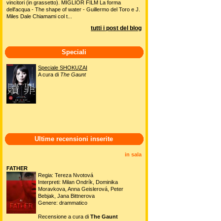
vincitori (in grassetto). MIGLIOR FILM La forma
dell'acqua - The shape of water - Guillermo del Toro e J.
Miles Dale Chiamami col t...
tutti i post del blog
Speciali
Speciale SHOKUZAI
A cura di
The Gaunt
Ultime recensioni inserite
in sala
FATHER
Regia: Tereza Nvotová
Interpreti: Milan Ondrík, Dominika
Moravkova, Anna Geislerová, Peter
Bebjak, Jana Bittnerova
Genere: drammatico
Recensione a cura di
The Gaunt