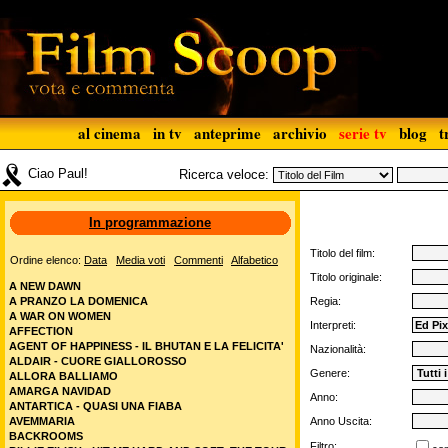
al cinema
in tv
anteprime
archivio
serie tv
blog
t
Ciao Paul!
Ricerca veloce:
In programmazione
Titolo del film:
Ordine elenco:
Data
Media voti
Commenti
Alfabetico
Titolo originale:
A NEW DAWN
A PRANZO LA DOMENICA
Regia:
A WAR ON WOMEN
Interpreti:
AFFECTION
AGENT OF HAPPINESS - IL BHUTAN E LA FELICITA'
Nazionalità:
ALDAIR - CUORE GIALLOROSSO
Genere:
ALLORA BALLIAMO
AMARGA NAVIDAD
Anno:
ANTARTICA - QUASI UNA FIABA
AVEMMARIA
Anno Uscita:
BACKROOMS
Filtro: