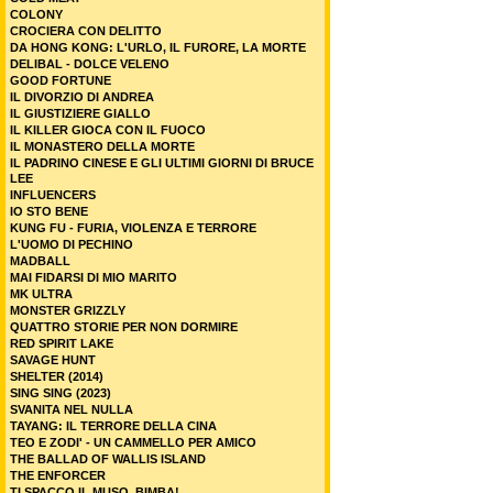
COLONY
CROCIERA CON DELITTO
DA HONG KONG: L'URLO, IL FURORE, LA MORTE
DELIBAL - DOLCE VELENO
GOOD FORTUNE
IL DIVORZIO DI ANDREA
IL GIUSTIZIERE GIALLO
IL KILLER GIOCA CON IL FUOCO
IL MONASTERO DELLA MORTE
IL PADRINO CINESE E GLI ULTIMI GIORNI DI BRUCE
LEE
INFLUENCERS
IO STO BENE
KUNG FU - FURIA, VIOLENZA E TERRORE
L'UOMO DI PECHINO
MADBALL
MAI FIDARSI DI MIO MARITO
MK ULTRA
MONSTER GRIZZLY
QUATTRO STORIE PER NON DORMIRE
RED SPIRIT LAKE
SAVAGE HUNT
SHELTER (2014)
SING SING (2023)
SVANITA NEL NULLA
TAYANG: IL TERRORE DELLA CINA
TEO E ZODI' - UN CAMMELLO PER AMICO
THE BALLAD OF WALLIS ISLAND
THE ENFORCER
TI SPACCO IL MUSO, BIMBA!