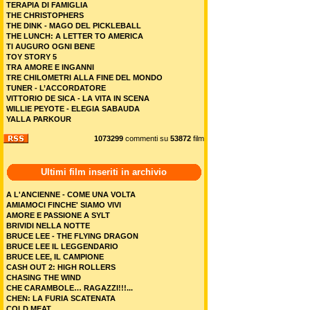
TERAPIA DI FAMIGLIA
THE CHRISTOPHERS
THE DINK - MAGO DEL PICKLEBALL
THE LUNCH: A LETTER TO AMERICA
TI AUGURO OGNI BENE
TOY STORY 5
TRA AMORE E INGANNI
TRE CHILOMETRI ALLA FINE DEL MONDO
TUNER - L’ACCORDATORE
VITTORIO DE SICA - LA VITA IN SCENA
WILLIE PEYOTE - ELEGIA SABAUDA
YALLA PARKOUR
1073299
commenti su
53872
film
Ultimi film inseriti in archivio
A L'ANCIENNE - COME UNA VOLTA
AMIAMOCI FINCHE' SIAMO VIVI
AMORE E PASSIONE A SYLT
BRIVIDI NELLA NOTTE
BRUCE LEE - THE FLYING DRAGON
BRUCE LEE IL LEGGENDARIO
BRUCE LEE, IL CAMPIONE
CASH OUT 2: HIGH ROLLERS
CHASING THE WIND
CHE CARAMBOLE… RAGAZZI!!!...
CHEN: LA FURIA SCATENATA
COLD MEAT