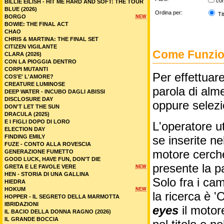
co
BILLIE EILISH - HIT ME HARD AND SOFT: THE TOUR
BLUE (2026)
Ordina per:
Tit
BORGO
NEW
BOWIE: THE FINAL ACT
CHAO
CHRIS & MARTINA: THE FINAL SET
CITIZEN VIGILANTE
Come Funzion
CLARA (2026)
CON LA PIOGGIA DENTRO
CORPI MUTANTI
Per effettuare
COS'E' L'AMORE?
CREATURE LUMINOSE
parola di alme
DEEP WATER - INCUBO DAGLI ABISSI
DISCLOSURE DAY
oppure selez
DON'T LET THE SUN
DRACULA (2025)
E I FIGLI DOPO DI LORO
L'operatore ut
ELECTION DAY
FINDING EMILY
se inserite n
FUZE - CONTO ALLA ROVESCIA
motore cercher
GENERAZIONE FUMETTO
GOOD LUCK, HAVE FUN, DON’T DIE
presente la p
GRETA E LE FAVOLE VERE
NEW
HEN - STORIA DI UNA GALLINA
Solo fra i cam
HIEDRA
HOKUM
NEW
la ricerca è '
HOPPER - IL SEGRETO DELLA MARMOTTA
IBRIDAZIONI
eyes
il motor
IL BACIO DELLA DONNA RAGNO (2026)
IL GRANDE BOCCIA