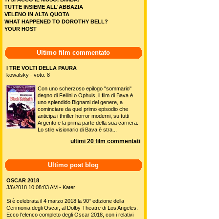
TUTTE INSIEME ALL'ABBAZIA
VELENO IN ALTA QUOTA
WHAT HAPPENED TO DOROTHY BELL?
YOUR HOST
Ultimo film commentato
I TRE VOLTI DELLA PAURA
kowalsky - voto: 8
Con uno scherzoso epilogo "sommario"
degno di Fellini o Ophuls, il film di Bava è
uno splendido Bignami del genere, a
cominciare da quel primo episodio che
anticipa i thriller horror moderni, su tutti
Argento e la prima parte della sua carriera.
Lo stile visionario di Bava è stra...
ultimi 20 film commentati
Ultimo post blog
OSCAR 2018
3/6/2018 10:08:03 AM - Kater
Si è celebrata il 4 marzo 2018 la 90° edizione della
Cerimonia degli Oscar, al Dolby Theatre di Los Angeles.
Ecco l'elenco completo degli Oscar 2018, con i relativi